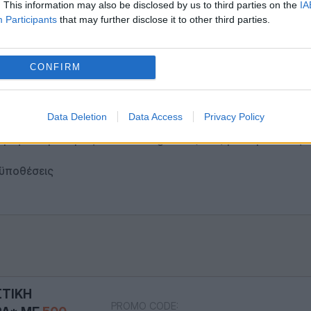
ΘΕΛΩ ΤΗΝ
. This information may also be disclosed by us to third parties on the
IA
ΠΡΟΣΦΟΡΑ*
 EFOOD & 1000
Participants
that may further disclose it to other third parties.
*ο
CONFIRM
ΤΈΝΙΣ – ΤΟ ΠΑΙΧΝΊΔΙ ΜΟΥ
Data Deletion
Data Access
Privacy Policy
έρεφ – Κοβάσεβιτς: Under 19.5 games (2.02) με 10 μονάδες 
οϋποθέσεις
ΣΤΙΚΉ
PROMO CODE: