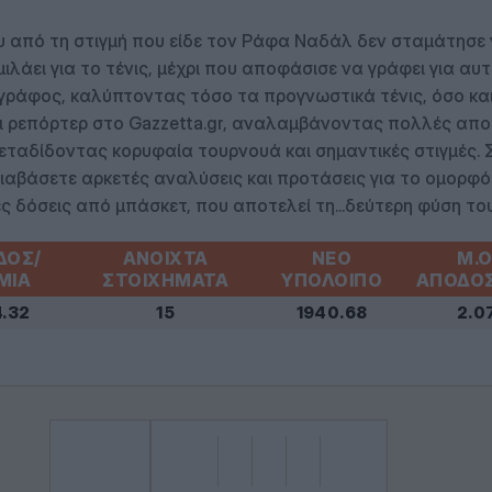
 από τη στιγμή που είδε τον Ράφα Ναδάλ δεν σταμάτησε
ιλάει για το τένις, μέχρι που αποφάσισε να γράφει για αυ
ογράφος, καλύπτοντας τόσο τα προγνωστικά τένις, όσο κα
ναι ρεπόρτερ στο Gazzetta.gr, αναλαμβάνοντας πολλές απ
μεταδίδοντας κορυφαία τουρνουά και σημαντικές στιγμές. 
διαβάσετε αρκετές αναλύσεις και προτάσεις για το ομορφό
ς δόσεις από μπάσκετ, που αποτελεί τη...δεύτερη φύση το
ΔΟΣ/
ΑΝΟΙΧΤΆ
ΝΈΟ
Μ.Ο
ΜΊΑ
ΣΤΟΙΧΉΜΑΤΑ
ΥΠΌΛΟΙΠΟ
ΑΠΟΔΌ
4.32
15
1940.68
2.0