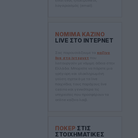
είναι ένας ηλεκτρονικός
λογαριασμός (email).
ΝΌΜΙΜΑ ΚΑΖΊΝΟ
LIVE ΣΤΟ ΊΝΤΕΡΝΕΤ
Σας παρουσιάζουμε τα
καζίνο
live στο ίντερνετ
που
λειτουργούν με νόμιμη άδεια στην
Ελλάδα. Μπορείτε να πάρετε μια
γρήγορη και ολοκληρωμένη
γεύση σχετικά με τα live
παιχνίδια, τους παρόχους live
casino και γενικότερα τις
υπηρεσίες που προσφέρουν τα
online καζίνο λαιβ.
ΠΌΚΕΡ
ΣΤΙΣ
ΣΤΟΙΧΗΜΑΤΙΚΈΣ