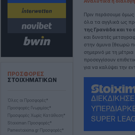
Αναλυτικά η διαλογή
Πριν περάσουμε όμως 
όλα τα αγγλικά ως πρ
της Γρανάδα και το
και δυνατές μεταγραφ
στην άμυνα (θεωρώ πω
σημερινό με τη μέτρια
προσεγγίσουν επιθετικ
για να καλύψει την ε
ΠΡΟΣΦΟΡΈΣ
ΣΤΟΙΧΗΜΑΤΙΚΏΝ
ΔΙΕΚΔΊΚΗΣΕ
Όλες οι Προσφορές*
ΥΠΕΡΔΙΑΡΚΕ
Προσφορές Γνωριμίας*
Προσφορές Χωρίς Κατάθεση*
SUPER LEA
Stoiximan Προσφορές*
Pamestoixima.gr Προσφορές*