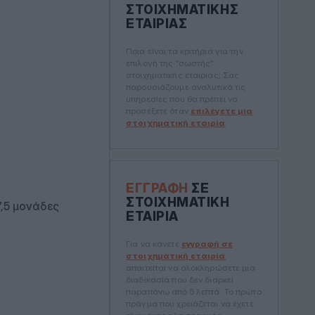
ΣΤΟΙΧΗΜΑΤΙΚΉΣ
ΕΤΑΙΡΊΑΣ
Ποια είναι τα κριτήρια για την
επιλογή της "σωστής"
στοιχηματικής εταιρίας; Σας
παρουσιάζουμε αναλυτικά τις
υπηρεσίες που θα πρέπει να
προσέξετε όταν
επιλέγετε μια
στοιχηματική εταιρία
.
ΕΓΓΡΑΦΉ
ΣΕ
ΣΤΟΙΧΗΜΑΤΙΚΉ
7,5 μονάδες
ΕΤΑΙΡΊΑ
Για να κάνετε
εγγραφή σε
στοιχηματική εταιρία
,
απαιτείται να ολοκληρώσετε μια
διαδικασία που δεν διαρκεί
παραπάνω από 5 λεπτά. Το πρώτο
πράγμα που χρειάζεται να έχετε