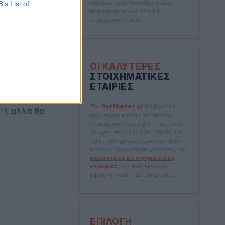
έψη ήταν να πάω
αξιολογήσεις και αξιόπιστες
B’s List of
πληροφορίες για όλα τα
σσερα της
στοιχηματικά site.
ιστον 3
τσι να μειώσω
ΟΙ ΚΑΛΎΤΕΡΕΣ
ΣΤΟΙΧΗΜΑΤΙΚΈΣ
ΕΤΑΙΡΊΕΣ
τ Μπρομ. Ο
Στο
BetMarket.gr
θα βρείτε τις
0-1, αλλά θα
καλύτερες και πιο αξιόπιστες
στοιχηματικές εταιρίες που είναι
νόμιμες στην Ελλάδα. Επειδή τα
τελευταία χρόνια εμφανίστηκαν
πολλές, ξεχωρίσαμε για εσάς, τις
καλύτερες στοιχηματικές
εταιρίες
που προσφέρουν
υψηλής ποιότητας υπηρεσίες.
ΕΠΙΛΟΓΉ