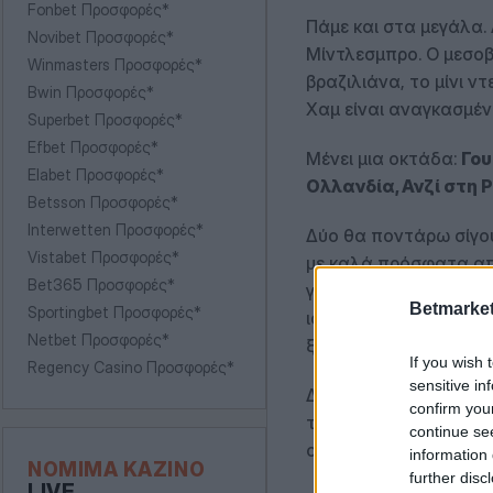
Fonbet Προσφορές*
Πάμε και στα μεγάλα.
Novibet Προσφορές*
Μίντλεσμπρο. Ο μεσοβ
Winmasters Προσφορές*
βραζιλιάνα, το μίνι 
Bwin Προσφορές*
Χαμ είναι αναγκασμένη
Superbet Προσφορές*
Efbet Προσφορές*
Μένει μια οκτάδα:
Γου
Elabet Προσφορές*
Ολλανδία, Ανζί στη 
Betsson Προσφορές*
Interwetten Προσφορές*
Δύο θα ποντάρω σίγο
Vistabet Προσφορές*
με καλά πρόσφατα απ
Bet365 Προσφορές*
γκέλες και με «θέματ
Betmarket
Sportingbet Προσφορές*
ισοφάριση στο 90’, η 
Netbet Προσφορές*
ξανά εκτός έδρας παιχ
If you wish 
Regency Casino Προσφορές*
sensitive in
Δύο αφήνω εκτός. Τη 
confirm you
της και την Ανζί, για
continue se
ούτε της αντιπάλου τ
information 
ΝΌΜΙΜΑ ΚΑΖΊΝΟ
further disc
LIVE