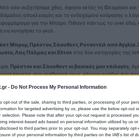
 Από όσα συζητήσαμε χθες, άφησα εκτός τη Φλαμέγκο και 
δόμαδος αποκλεισμός και το ενδεχόμενο κούρασης ο λόγο
ντεφορμάρισμα για την Μπόρο. Πιθανό πάντως το over εδώ,
 να κυνηγήσει το γκολ.
έστ Μπρομ, Πρέστον, Σάουθεντ, Ροτσντέιλ από Αγγλία.
Ρωσία, Λας Πάλμας και Ελτσε
στις δύο κατηγορίες της Ισ
υρα.
Πρέστον και Σάουθεντ οι βασικές μου επιλογές.
Αμφ
οτελέσματα, στο ανέβασμά τους, κόντρα ομάδες που έρ
α» που προέκυψαν μεσοβδόμαδα. Η Βίλα επηρεασμένη ψυχο
.gr -
Do Not Process My Personal Information
Πιτέρμπορο με δέκα παίκτες για μισή ώρα. Σημαντικό πως κα
νίδι.
to opt-out of the sale, sharing to third parties, or processing of your per
formation for targeted advertising by us, please use the below opt-out s
Λας Πάλμας γιατί το 2.80 δεν με καλύπτει, αναλογιζόμενο
r selection. Please note that after your opt-out request is processed y
τί όσο κι αν προκαλεί η πρόσφατη φόρμα, δεν έχω εικόνα ούτ
eing interest-based ads based on personal information utilized by us or
ης.
disclosed to third parties prior to your opt-out. You may separately opt-
losure of your personal information by third parties on the IAB’s list of