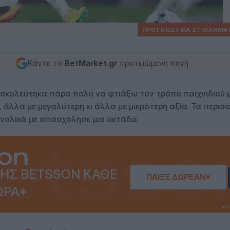
ΠΡΟΓΝΩΣΤΙΚΆ ΣΤΟΙΧΉΜΑ
Κάντε το
BetMarket.gr
προτιμώμενη πηγή
υσκολεύτηκα πάρα πολύ να φτιάξω τον τρόπο παιχνιδιού 
 άλλα με μεγαλύτερη κι άλλα με μικρότερη αξία. Τα περισ
νολικά με απασχόλησε μια οκτάδα.
ΤΗΣ BETSSON ΚΆΘΕ
ΠΑΊΞΕ ΔΩΡΕΆΝ*
ΏΡΑ*
*Όρ