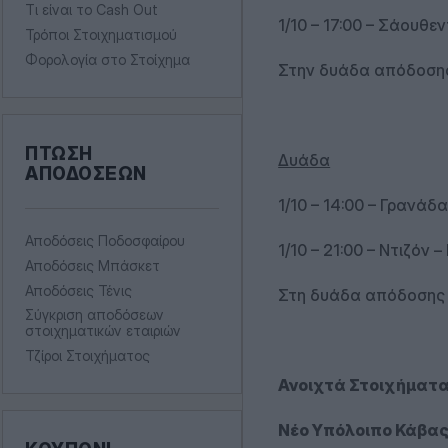
Τι είναι το Cash Out
1/10 – 17:00 – Σάουθ
Τρόποι Στοιχηματισμού
Φορολογία στο Στοίχημα
Στην δυάδα απόδοσης 
ΠΤΩΣΗ
Δυάδα
ΑΠΟΔΟΣΕΩΝ
1/10 – 14:00 – Γρανάδ
Αποδόσεις Ποδοσφαίρου
1/10 – 21:00 – Ντιζόν
Αποδόσεις Μπάσκετ
Αποδόσεις Τένις
Στη δυάδα απόδοσης 
Σύγκριση αποδόσεων
στοιχηματικών εταιριών
Τζίροι Στοιχήματος
Ανοιχτά Στοιχήματ
Νέο Υπόλοιπο Κάβας