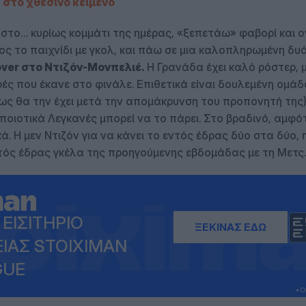
 στο χθεσινό κείμενο
στο… κυρίως κομμάτι της ημέρας, «ξεπετάω» φαβορί και o
ος το παιχνίδι με γκολ, και πάω σε μια καλοπληρωμένη δυ
over στο Ντιζόν-Μονπελιέ.
Η Γρανάδα έχει καλό ρόστερ, 
ές που έκανε στο φινάλε. Επιθετικά είναι δουλεμένη ομάδ
ς θα την έχει μετά την απομάκρυνση του προπονητή της)
 ποιοτικά Λεγκανές μπορεί να το πάρει. Στο βραδινό, αμφό
ά. Η μεν Ντιζόν για να κάνει το εντός έδρας δύο στα δύο,
ντός έδρας γκέλα της προηγούμενης εβδομάδας με τη Μετς
 ΕΙΣΙΤΉΡΙΟ
ΞΕΚΙΝΆΣ ΕΔΏ
ΊΑΣ STOIXIMAN
GUE
*Όρ