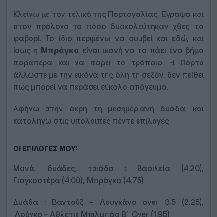
Κλείνω με τον τελικό της Πορτογαλίας. Εγραψα και
στον πρόλογο το πόσο δυσκολεύτηκαν χθες τα
φαβορί. Το ίδιο περιμένω να συμβεί και εδώ, και
ίσως η
Μπράγκα
είναι ικανή να το πάει ένα βήμα
παραπέρα και να πάρει το τρόπαιο. Η Πόρτο
άλλωστε με την εικόνα της όλη τη σεζόν, δεν πείθει
πως μπορεί να περάσει εύκολο απόγευμα.
Αφήνω στην άκρη τη μεσημεριανή δυάδα, και
καταλήγω στις υπόλοιπες πέντε επιλογές.
ΟΙ ΕΠΙΛΟΓΕΣ ΜΟΥ:
Μονά, δυάδες, τριάδα : Βασιλεία (4.20),
Γιαγκοστέρα (4.00), Μπράγκα (4.75)
Δυάδα : Βαντούζ – Λουγκάνο οver 3,5 (2.25),
Λούγκο – Αθλέτικ Μπιλμπάο Β’ Over (1.95)