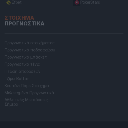
Efbet
PokerStars
ΣΤΟΊΧΗΜΑ
ΠΡΟΓΝΩΣΤΙΚΆ
Προγνωστικά στοιχήματος
Προγνωστικά ποδοσφαίρου
Προγνωστικά μπάσκετ
Προγνωστικά τένις
Πτώση αποδόσεων
Τζίροι Betfair
Κουπόνι Πάμε Στοίχημα
Μελετημένα Προγνωστικά
Αθλητικές Μεταδόσεις
Σήμερα