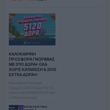
ΚΑΛΟΚΑΙΡΙΝΉ
ΠΡΟΣΦΟΡΆ ΓΝΩΡΙΜΊΑΣ
ΜΕ 3110 ΔΏΡΑ* ΟΛΑ
ΧΩΡΊΣ ΚΑΤΆΘΕΣΗ & 2010
EXTRA ΔΏΡΑ*!
Καλοκαιρινή Προσφορά
Γνωριμίας με 5120 Δώρα* με το
promo code SUMMER5000 από
το Pamestoixima.gr!
ΑΠΟΚΛΕΙΣΤΙΚΉ