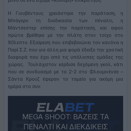
Η Γιουβέντους χρειάστηκε την παράταση, η
Μπάγερν τη διαδικασία των πέναλτι, η
Μάντσεστερ επίσης την παράταση, και αφού
πρώτα βρέθηκε με την πλάτη στον τοίχο στο
90λεπτο. Εξαίρεση που επιβεβαιώνει τον κανόνα η
Παρί Σ.Ζ. που για άλλη μια φορά έδειξε την χαοτική
διαφορά που έχει από τις υπόλοιπες ομάδες της
χώρας. Τουλάχιστον κέρδισε δεχόμενη γκολ, κάτι
που σε συνδυασμό με το 2-2 στο Φλουμινένσε –
Σάντα Κρουζ έφεραν το ταμείο για ακόμη μια
ημέρα στο συν.
MEGA SHOOT: ΒΆΖΕΙΣ ΤΑ
ΠΈΝΑΛΤΙ ΚΑΙ ΔΙΕΚΔΙΚΕΊΣ