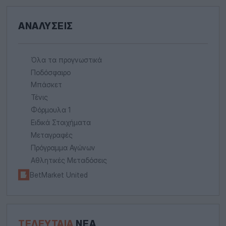
ΑΝΑΛΎΣΕΙΣ
Όλα τα προγνωστικά
Ποδόσφαιρο
Μπάσκετ
Τένις
Φόρμουλα 1
Ειδικά Στοιχήματα
Μεταγραφές
Πρόγραμμα Αγώνων
Αθλητικές Μεταδόσεις
BetMarket United
ΤΕΛΕΥΤΑΊΑ
ΝΈΑ