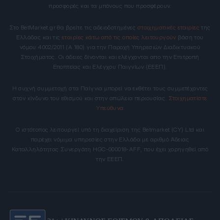
προσφορές και τα μπόνους που προσφέρουν.
Στο BetMarket.gr θα βρείτε τις αδειοδοτημένες
στοιχηματικές εταιρίες
της
Ελλάδας και τις
εταιρίες κάτω από τις οποίες λειτουργούν
βάση του
νόμου 4002/2011 (Α 180) για την Παροχή Υπηρεσιών Διαδικτυακού
Στοιχήματος. Οι άδειες δίνονται και ελέγχονται απο την Επιτροπή
Εποπτείας και Ελέγχου Παιγνίων (ΕΕΕΠ).
Η συχνή συμμετοχή στα Παίγνια μπορεί να εκθέτει τους συμμετέχοντες
στον κίνδυνο του εθισμού και στην απώλεια περιουσίας.
Στοιχηματίστε
Υπεύθυνα
Ο ιστότοπος λειτουργεί υπό τη διαχείριση της Betmarket (CY) Ltd και
παρέχει νόμιμα υπηρεσίες στην Ελλάδα με αριθμό Άδειας
Καταλληλότητας Συνεργάτη HGC-000018-AFF, που έχει χορηγηθεί από
την ΕΕΕΠ.