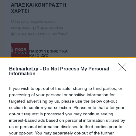
ΆΓΙΑΞ ΚΑΙ ΚΌΝΤΡΑ ΣΤΗ
ΧΑΡΤΣ!
Ο Γιάννης Γεωργόπουλος
κοντράρει την Χαρτς και δίνει
ψήφο εμπιστοσύνης στον Άγιαξ!
ΠΑΊΖΟΥΝ ΕΠΙΘΕΤΙΚΆ
ΚΑΙ ΟΙ ΔΎΟ
Betmarket.gr -
Do Not Process My Personal
Information
ΘΈΛΕΙ ΝΑ ΑΠΟΔΕΊΞΕΙ
ΠΩΣ ΆΛΛΑΞΕ Ο
ΆΓΙΑΞ
If you wish to opt-out of the sale, sharing to third parties, or
processing of your personal or sensitive information for
BETBUILDER ΣΕ
targeted advertising by us, please use the below opt-out
ΑΠΌΔΟΣΗ 3.60 ΑΠΌ
section to confirm your selection. Please note that after your
ΤΟ ΠΌΡΤΟ -
ΑΛΒΈΡΚΑ
opt-out request is processed you may continue seeing
interest-based ads based on personal information utilized by
us or personal information disclosed to third parties prior to
your opt-out. You may separately opt-out of the further