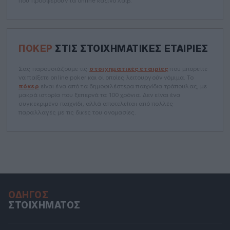
που προσφέρουν τα online καζίνο λαιβ.
ΠΌΚΕΡ
ΣΤΙΣ ΣΤΟΙΧΗΜΑΤΙΚΈΣ ΕΤΑΙΡΊΕΣ
Σας παρουσιάζουμε τις
στοιχηματικές εταιρίες
που μπορείτε
να παίξετε online poker και οι οποίες λειτουργούν νόμιμα. Το
πόκερ
είναι ένα από τα δημοφιλέστερα παιχνίδια τράπουλας, με
μακρά ιστορία που ξεπερνά τα 100 χρόνια. Δεν είναι ένα
συγκεκριμένο παιχνίδι, αλλά αποτελείται από πολλές
παραλλαγές με τις δικές του ονομασίες.
ΟΔΗΓΌΣ
ΣΤΟΙΧΉΜΑΤΟΣ