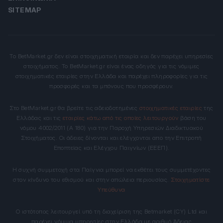
SITEMAP
Το BetMarket.gr δεν είναι στοιχηματική εταιρία και δεν παρέχει υπηρεσίες
στοιχήματος. Το BetMarket.gr είναι ένας οδηγός για τις νόμιμες
στοιχηματικές εταιρίες στην Ελλάδα και παρέχει πληροφορίες για τις
προσφορές και τα μπόνους που προσφέρουν.
Στο BetMarket.gr θα βρείτε τις αδειοδοτημένες
στοιχηματικές εταιρίες
της
Ελλάδας και τις
εταιρίες κάτω από τις οποίες λειτουργούν
βάση του
νόμου 4002/2011 (Α 180) για την Παροχή Υπηρεσιών Διαδικτυακού
Στοιχήματος. Οι άδειες δίνονται και ελέγχονται απο την Επιτροπή
Εποπτείας και Ελέγχου Παιγνίων (ΕΕΕΠ).
Η συχνή συμμετοχή στα Παίγνια μπορεί να εκθέτει τους συμμετέχοντες
στον κίνδυνο του εθισμού και στην απώλεια περιουσίας.
Στοιχηματίστε
Υπεύθυνα
Ο ιστότοπος λειτουργεί υπό τη διαχείριση της Betmarket (CY) Ltd και
παρέχει νόμιμα υπηρεσίες στην Ελλάδα με αριθμό Άδειας