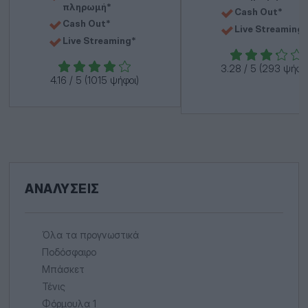
πληρωμή*
Cash Out*
Cash Out*
Live Streaming
Live Streaming*
3.28
/
5
(293 ψήφοι
4.16
/
5
(1015 ψήφοι)
ΑΝΑΛΎΣΕΙΣ
Όλα τα προγνωστικά
Ποδόσφαιρο
Μπάσκετ
Τένις
Φόρμουλα 1