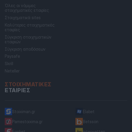
Όλες οι νόμιμες
στοιχηματικές εταιρίες
Στοιχηματικά sites
Καλύτερες στοιχηματικές
εταιρίες
Σύγκριση στοιχηματικών
εταιριών
Σύγκριση αποδόσεων
Paysafe
Skrill
Neteller
ΣΤΟΙΧΗΜΑΤΙΚΈΣ
ΕΤΑΙΡΊΕΣ
Stoiximan.gr
Elabet
Pamestoixima.gr
Betsson
Fonbet
Interwetten