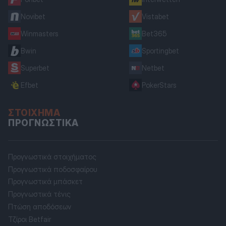
Novibet
Vistabet
Winmasters
Bet365
Bwin
Sportingbet
Superbet
Netbet
Efbet
PokerStars
ΣΤΟΊΧΗΜΑ
ΠΡΟΓΝΩΣΤΙΚΆ
Προγνωστικά στοιχήματος
Προγνωστικά ποδοσφαίρου
Προγνωστικά μπάσκετ
Προγνωστικά τένις
Πτώση αποδόσεων
Τζίροι Betfair