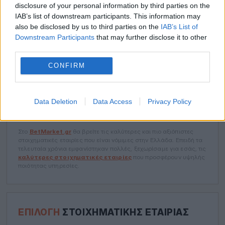
disclosure of your personal information by third parties on the
ΝΌΜΙΜΕΣ
ΣΤΟΙΧΗΜΑΤΙΚΈΣ ΕΤΑΙΡΊΕΣ
IAB’s list of downstream participants. This information may
also be disclosed by us to third parties on the
IAB’s List of
Συγκεντρώσαμε για εσάς, όλες τις
νόμιμες στοιχηματικές
Downstream Participants
that may further disclose it to other
εταιρίες
που έχουν νόμιμη άδεια στην Ελλάδα. Εδώ θα βρείτε
αξιολογήσεις και αξιόπιστες πληροφορίες για όλα τα
third parties.
στοιχηματικά site.
CONFIRM
ΟΙ ΚΑΛΎΤΕΡΕΣ
ΣΤΟΙΧΗΜΑΤΙΚΈΣ
Data Deletion
Data Access
Privacy Policy
ΕΤΑΙΡΊΕΣ
Στο
BetMarket.gr
θα βρείτε τις καλύτερες και πιο αξιόπιστες
στοιχηματικές εταιρίες που είναι νόμιμες στην Ελλάδα. Επειδή τα
τελευταία χρόνια εμφανίστηκαν πολλές, ξεχωρίσαμε για εσάς, τις
καλύτερες στοιχηματικές εταιρίες
που προσφέρουν υψηλής
ποιότητας υπηρεσίες.
ΕΠΙΛΟΓΉ
ΣΤΟΙΧΗΜΑΤΙΚΉΣ ΕΤΑΙΡΊΑΣ