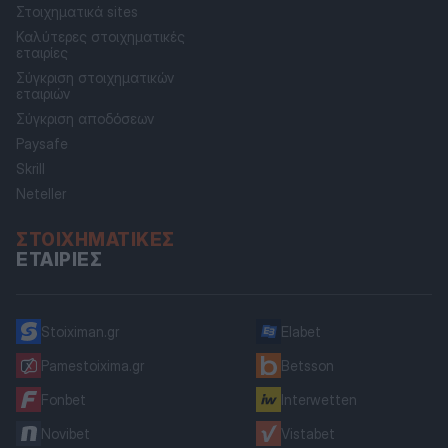
Στοιχηματικά sites
Καλύτερες στοιχηματικές
εταιρίες
Σύγκριση στοιχηματικών
εταιριών
Σύγκριση αποδόσεων
Paysafe
Skrill
Neteller
ΣΤΟΙΧΗΜΑΤΙΚΈΣ
ΕΤΑΙΡΊΕΣ
Stoiximan.gr
Elabet
Pamestoixima.gr
Betsson
Fonbet
Interwetten
Novibet
Vistabet