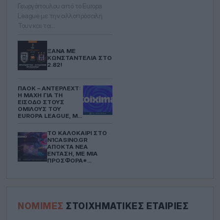
Γεωργόπουλου από το Europa
League με την αλλοπρόσαλη
Τουν και τα…
ΞΑΝΆ ΜΕ
ΚΩΝΣΤΑΝΤΈΛΙΑ ΣΤΟ
2.82!
ΠΑΟΚ – ΆΝΤΕΡΛΕΧΤ:
Η ΜΆΧΗ ΓΙΑ ΤΗ
ΕΊΣΟΔΟ ΣΤΟΥΣ
ΟΜΊΛΟΥΣ ΤΟΥ
EUROPA LEAGUE, ΜΕ
ΈΠΑΘΛΟ*
ΑΝΤΑΜΟΙΒΉΣ ΣΤΗ
ΤΟ ΚΑΛΟΚΑΊΡΙ ΣΤΟ
STOIXIMAN!
N1CASINO.GR
ΑΠΟΚΤΆ ΝΈΑ
ΈΝΤΑΣΗ, ΜΕ ΜΙΑ
ΠΡΟΣΦΟΡΆ*
ΓΕΜΆΤΗ ΕΚΠΛΉΞΕΙΣ!
ΝΌΜΙΜΕΣ
ΣΤΟΙΧΗΜΑΤΙΚΈΣ ΕΤΑΙΡΊΕΣ