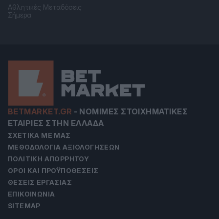
Αθλητικές Μεταδόσεις
Σήμερα
BETMARKET.GR
-
ΝΌΜΙΜΕΣ ΣΤΟΙΧΗΜΑΤΙΚΈΣ
ΕΤΑΙΡΊΕΣ ΣΤΗΝ ΕΛΛΆΔΑ
ΣΧΕΤΙΚΆ ΜΕ ΜΑΣ
ΜΕΘΟΔΟΛΟΓΊΑ ΑΞΙΟΛΟΓΉΣΕΩΝ
ΠΟΛΙΤΙΚΉ ΑΠΟΡΡΉΤΟΥ
ΌΡΟΙ ΚΑΙ ΠΡΟΫΠΟΘΈΣΕΙΣ
ΘΈΣΕΙΣ ΕΡΓΑΣΊΑΣ
ΕΠΙΚΟΙΝΩΝΊΑ
SITEMAP