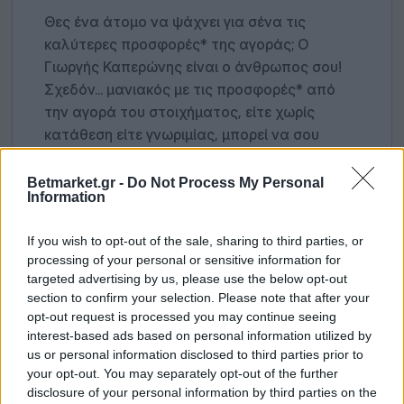
Θες ένα άτομο να ψάχνει για σένα τις
καλύτερες προσφορές* της αγοράς; Ο
Γιωργής Καπερώνης είναι ο άνθρωπος σου!
Σχεδόν... μανιακός με τις προσφορές* από
την αγορά του στοιχήματος, είτε χωρίς
κατάθεση είτε γνωριμίας, μπορεί να σου
δώσει μία ακριβή εικόνα για να παίξεις χωρίς
να καταθέσεις! Μαζί του θα βρεις τις πιο
Betmarket.gr -
Do Not Process My Personal
Information
ελκυστικές προσφορές* για στοίχημα στην
Ελλάδα και θα τις συνδυάσεις με τις
If you wish to opt-out of the sale, sharing to third parties, or
καλύτερες αγορές!
processing of your personal or sensitive information for
targeted advertising by us, please use the below opt-out
section to confirm your selection. Please note that after your
opt-out request is processed you may continue seeing
interest-based ads based on personal information utilized by
us or personal information disclosed to third parties prior to
your opt-out. You may separately opt-out of the further
disclosure of your personal information by third parties on the