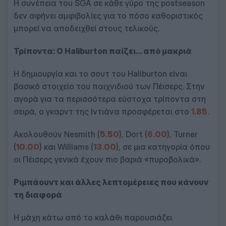
Η συνέπεια του SGA σε κάθε γύρο της postseason
δεν αφήνει αμφιβολίες για το πόσο καθοριστικός
μπορεί να αποδειχθεί στους τελικούς.
Τρίποντα: Ο Haliburton παίζει… από μακριά
Η δημιουργία και το σουτ του Haliburton είναι
βασικό στοιχείο του παιχνιδιού των Πέισερς. Στην
αγορά για τα περισσότερα εύστοχα τρίποντα στη
σειρά, ο γκαρντ της Ιντιάνα προσφέρεται στο
1.85
.
Ακολουθούν Nesmith (
5.50
), Dort (
6.00
), Turner
(
10.00
) και Williams (
13.00
), σε μια κατηγορία όπου
οι Πέισερς γενικά έχουν πιο βαριά «πυροβολικά».
Ριμπάουντ και άλλες λεπτομέρειες που κάνουν
τη διαφορά
Η μάχη κάτω από το καλάθι παρουσιάζει