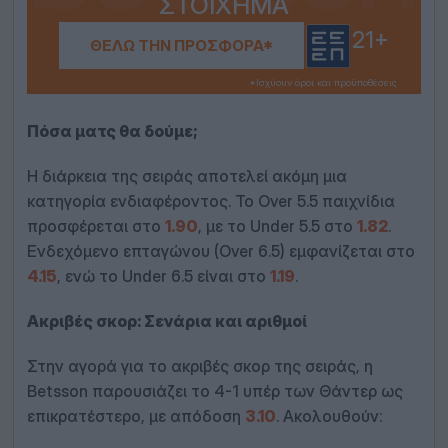
ΣΤΟΊΧΗΜΑ
21+
ΘΕΛΩ ΤΗΝ ΠΡΟΣΦΟΡΆ*
*Iσχύουν όροι και προϋποθέσεις
Πόσα ματς θα δούμε;
Η διάρκεια της σειράς αποτελεί ακόμη μια
κατηγορία ενδιαφέροντος. Το Over 5.5 παιχνίδια
προσφέρεται στο
1.90
, με το Under 5.5 στο
1.82
.
Ενδεχόμενο επταγώνου (Over 6.5) εμφανίζεται στο
4.15
, ενώ το Under 6.5 είναι στο
1.19
.
Ακριβές σκορ: Σενάρια και αριθμοί
Στην αγορά για το ακριβές σκορ της σειράς, η
Betsson παρουσιάζει το 4-1 υπέρ των Θάντερ ως
επικρατέστερο, με απόδοση
3.10
. Ακολουθούν: