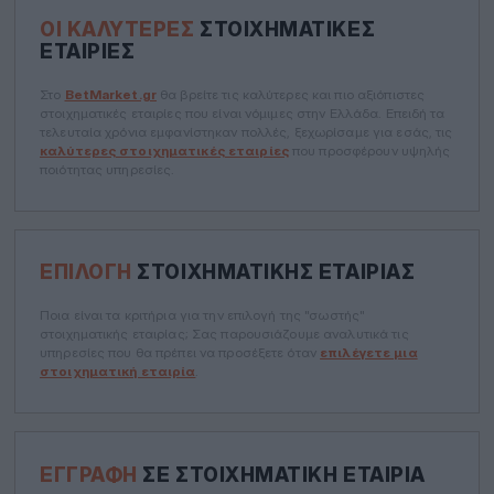
ΟΙ ΚΑΛΎΤΕΡΕΣ
ΣΤΟΙΧΗΜΑΤΙΚΈΣ
ΕΤΑΙΡΊΕΣ
Στο
BetMarket.gr
θα βρείτε τις καλύτερες και πιο αξιόπιστες
στοιχηματικές εταιρίες που είναι νόμιμες στην Ελλάδα. Επειδή τα
τελευταία χρόνια εμφανίστηκαν πολλές, ξεχωρίσαμε για εσάς, τις
καλύτερες στοιχηματικές εταιρίες
που προσφέρουν υψηλής
ποιότητας υπηρεσίες.
ΕΠΙΛΟΓΉ
ΣΤΟΙΧΗΜΑΤΙΚΉΣ ΕΤΑΙΡΊΑΣ
Ποια είναι τα κριτήρια για την επιλογή της "σωστής"
στοιχηματικής εταιρίας; Σας παρουσιάζουμε αναλυτικά τις
υπηρεσίες που θα πρέπει να προσέξετε όταν
επιλέγετε μια
στοιχηματική εταιρία
.
ΕΓΓΡΑΦΉ
ΣΕ ΣΤΟΙΧΗΜΑΤΙΚΉ ΕΤΑΙΡΊΑ