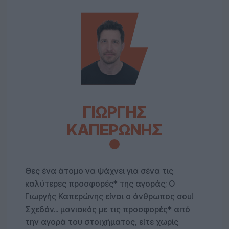
ΓΙΩΡΓΉΣ
ΚΑΠΕΡΏΝΗΣ
Θες ένα άτομο να ψάχνει για σένα τις
καλύτερες προσφορές* της αγοράς; Ο
Γιωργής Καπερώνης είναι ο άνθρωπος σου!
Σχεδόν... μανιακός με τις προσφορές* από
την αγορά του στοιχήματος, είτε χωρίς