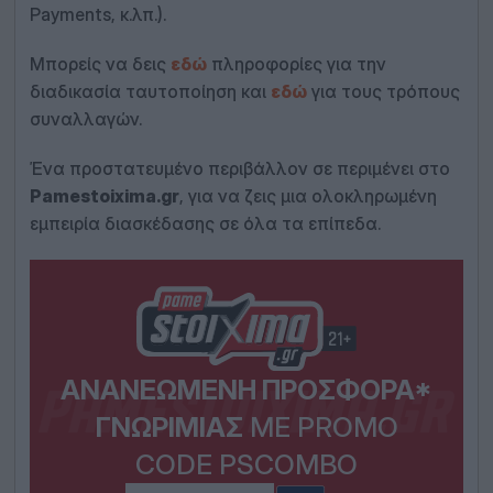
Payments, κ.λπ.).
Μπορείς να δεις
εδώ
πληροφορίες για την
διαδικασία ταυτοποίηση και
εδώ
για τους τρόπους
συναλλαγών.
Ένα προστατευμένο περιβάλλον σε περιμένει στο
Pamestoixima.gr
, για να ζεις μια ολοκληρωμένη
εμπειρία διασκέδασης σε όλα τα επίπεδα.
ΑΝΑΝΕΩΜΈΝΗ ΠΡΟΣΦΟΡΆ*
ΓΝΩΡΙΜΊΑΣ
ΜΕ PROMO
CODE PSCOMBO