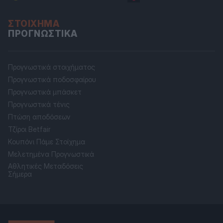
ΣΤΟΊΧΗΜΑ
ΠΡΟΓΝΩΣΤΙΚΆ
Προγνωστικά στοιχήματος
Προγνωστικά ποδοσφαίρου
Προγνωστικά μπάσκετ
Προγνωστικά τένις
Πτώση αποδόσεων
Τζίροι Betfair
Κουπόνι Πάμε Στοίχημα
Μελετημένα Προγνωστικά
Αθλητικές Μεταδόσεις
Σήμερα