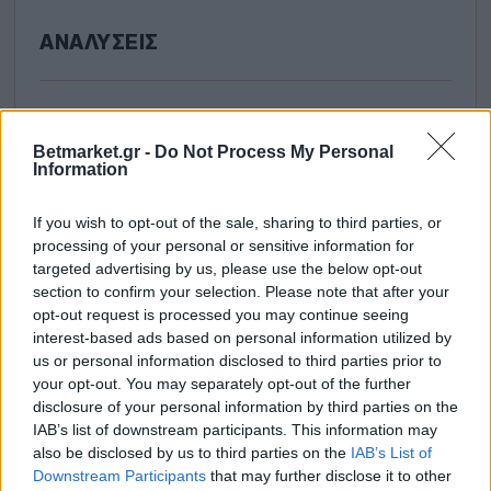
ΑΝΑΛΎΣΕΙΣ
Όλα τα προγνωστικά
Ποδόσφαιρο
Betmarket.gr -
Do Not Process My Personal
Information
Μπάσκετ
Τένις
If you wish to opt-out of the sale, sharing to third parties, or
Φόρμουλα 1
processing of your personal or sensitive information for
Ειδικά Στοιχήματα
targeted advertising by us, please use the below opt-out
Μεταγραφές
section to confirm your selection. Please note that after your
Πρόγραμμα Αγώνων
opt-out request is processed you may continue seeing
Αθλητικές Μεταδόσεις
interest-based ads based on personal information utilized by
us or personal information disclosed to third parties prior to
BetMarket United
your opt-out. You may separately opt-out of the further
disclosure of your personal information by third parties on the
IAB’s list of downstream participants. This information may
also be disclosed by us to third parties on the
IAB’s List of
ΤΕΛΕΥΤΑΊΑ
ΝΈΑ
Downstream Participants
that may further disclose it to other