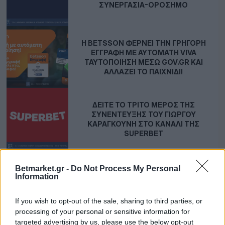
ΣΥΝΕΡΓΑΣΊΑ-ΟΡΌΣΗΜΟ
Η BETSSON ΦΈΡΝΕΙ ΤΗΝ ΓΡΉΓΟΡΗ
ΕΓΓΡΑΦΉ ΜΕ ΑΥΤΌΜΑΤΗ VIVA
ΤΑΥΤΟΠΟΊΗΣΗ ΜΈΣΩ GOV.GR ΚΑΙ
ΑΛΛΆΖΕΙ ΤΟ ΠΑΙΧΝΊΔΙ!
ΔΕΊΤΕ ΤΟ ΤΡΊΤΟ ΜΈΡΟΣ ΤΗΣ
ΣΥΝΈΝΤΕΥΞΗΣ ΤΟΥ ΓΙΏΡΓΟΥ
ΚΑΡΑΓΚΟΎΝΗ ΣΤΟ ΚΑΝΆΛΙ ΤΗΣ
SUPERBET
Betmarket.gr -
Do Not Process My Personal
ΣΥΝΈΝΤΕΥΞΗ ΤΟΥ ΤΆΣΟΥ ΑΥΛΩΝΊΤΗ
Information
ΣΤΟ ΚΑΝΆΛΙ ΤΗΣ SUPERBET
If you wish to opt-out of the sale, sharing to third parties, or
processing of your personal or sensitive information for
targeted advertising by us, please use the below opt-out