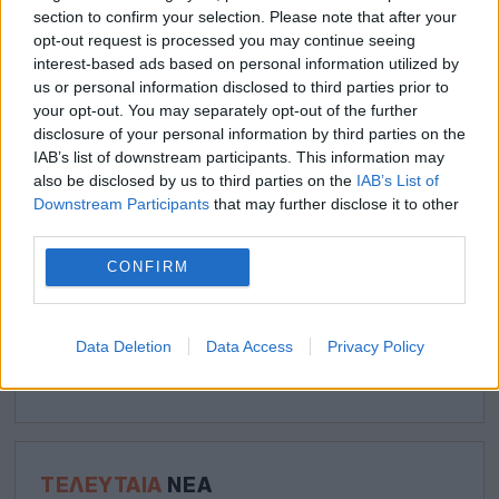
section to confirm your selection. Please note that after your
opt-out request is processed you may continue seeing
ΑΝΑΛΎΣΕΙΣ
interest-based ads based on personal information utilized by
us or personal information disclosed to third parties prior to
your opt-out. You may separately opt-out of the further
Όλα τα προγνωστικά
disclosure of your personal information by third parties on the
Ποδόσφαιρο
IAB’s list of downstream participants. This information may
Μπάσκετ
also be disclosed by us to third parties on the
IAB’s List of
Downstream Participants
that may further disclose it to other
Τένις
third parties.
Φόρμουλα 1
Ειδικά Στοιχήματα
CONFIRM
Μεταγραφές
Πρόγραμμα Αγώνων
Αθλητικές Μεταδόσεις
Data Deletion
Data Access
Privacy Policy
BetMarket United
ΤΕΛΕΥΤΑΊΑ
ΝΈΑ