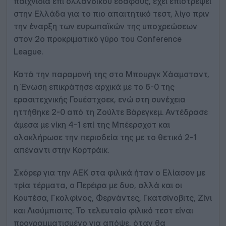
παιχνίδια επί ολλανδικού εδάφους, έχει επιστρέψει
στην Ελλάδα για το πιο απαιτητικό τεστ, λίγο πριν
την έναρξη των ευρωπαϊκών της υποχρεώσεων
στον 2ο προκριματικό γύρο του Conference
League.
Κατά την παραμονή της στο Μπουργκ Χάαμσταντ,
η Ένωση επικράτησε αρχικά με το 6-0 της
ερασιτεχνικής Γουέστχοεκ, ενώ στη συνέχεια
ηττήθηκε 2-0 από τη Ζούλτε Βάρεγκεμ. Αντέδρασε
άμεσα με νίκη 4-1 επί της Μπέερσχοτ και
ολοκλήρωσε την περιοδεία της με το θετικό 2-1
απέναντι στην Κορτράικ.
Σκόρερ για την ΑΕΚ στα φιλικά ήταν ο Ελίασον με
τρία τέρματα, ο Περέιρα με δυο, αλλά και οι
Κουτέσα, Γκολφίνος, Φερνάντες, Γκατσίνοβιτς, Ζίνι
και Λιούμπισιτς. Το τελευταίο φιλικό τεστ είναι
προγραμματισμένο για απόψε, όταν θα