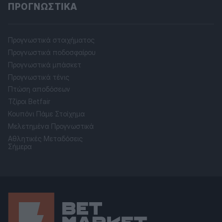
ΠΡΟΓΝΩΣΤΙΚΆ
Προγνωστικά στοιχήματος
Προγνωστικά ποδοσφαίρου
Προγνωστικά μπάσκετ
Προγνωστικά τένις
Πτώση αποδόσεων
Τζίροι Betfair
Κουπόνι Πάμε Στοίχημα
Μελετημένα Προγνωστικά
Αθλητικές Μεταδόσεις
Σήμερα