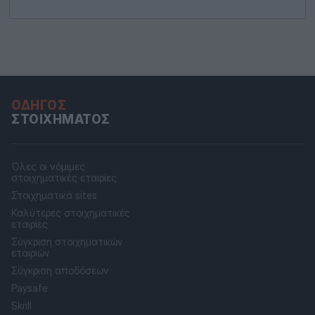
ΟΔΗΓΌΣ
ΣΤΟΙΧΉΜΑΤΟΣ
Όλες οι νόμιμες
στοιχηματικές εταιρίες
Στοιχηματικά sites
Καλύτερες στοιχηματικές
εταιρίες
Σύγκριση στοιχηματικών
εταιριών
Σύγκριση αποδόσεων
Paysafe
Skrill