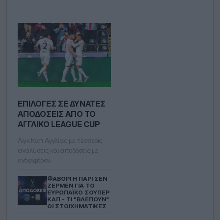
ΕΠΙΛΟΓΈΣ ΣΕ ΔΥΝΑΤΈΣ
ΑΠΟΔΌΣΕΙΣ ΑΠΌ ΤΟ
ΑΓΓΛΙΚΌ LEAGUE CUP
Λιγκ Καπ Αγγλίας με τέσσερις
αναλύσεις και αποδόσεις με
ενδιαφέρον.
ΦΑΒΟΡΊ Η ΠΑΡΊ ΣΕΝ
ΖΕΡΜΈΝ ΓΙΑ ΤΟ
ΕΥΡΩΠΑΪΚΌ ΣΟΎΠΕΡ
ΚΑΠ - ΤΙ "ΒΛΈΠΟΥΝ"
ΟΙ ΣΤΟΙΧΗΜΑΤΙΚΈΣ