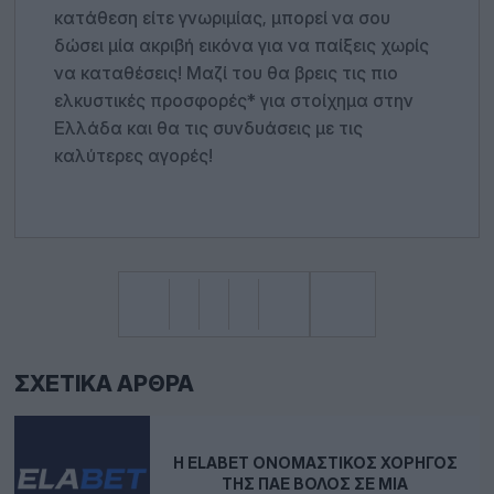
κατάθεση είτε γνωριμίας, μπορεί να σου
δώσει μία ακριβή εικόνα για να παίξεις χωρίς
να καταθέσεις! Μαζί του θα βρεις τις πιο
ελκυστικές προσφορές* για στοίχημα στην
Ελλάδα και θα τις συνδυάσεις με τις
καλύτερες αγορές!
ΣΧΕΤΙΚΆ ΆΡΘΡΑ
Η ELABET ΟΝΟΜΑΣΤΙΚΌΣ ΧΟΡΗΓΌΣ
ΤΗΣ ΠΑΕ ΒΟΛΟΣ ΣΕ ΜΙΑ