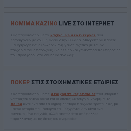
ΝΌΜΙΜΑ ΚΑΖΊΝΟ
LIVE ΣΤΟ ΊΝΤΕΡΝΕΤ
Σας παρουσιάζουμε τα
καζίνο live στο ίντερνετ
που
λειτουργούν με νόμιμη άδεια στην Ελλάδα. Μπορείτε να πάρετε
μια γρήγορη και ολοκληρωμένη γεύση σχετικά με τα live
παιχνίδια, τους παρόχους live casino και γενικότερα τις υπηρεσίες
που προσφέρουν τα online καζίνο λαιβ.
ΠΌΚΕΡ
ΣΤΙΣ ΣΤΟΙΧΗΜΑΤΙΚΈΣ ΕΤΑΙΡΊΕΣ
Σας παρουσιάζουμε τις
στοιχηματικές εταιρίες
που μπορείτε
να παίξετε online poker και οι οποίες λειτουργούν νόμιμα. Το
πόκερ
είναι ένα από τα δημοφιλέστερα παιχνίδια τράπουλας, με
μακρά ιστορία που ξεπερνά τα 100 χρόνια. Δεν είναι ένα
συγκεκριμένο παιχνίδι, αλλά αποτελείται από πολλές
παραλλαγές με τις δικές του ονομασίες.