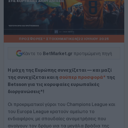
ΠΡΟΣΦΟΡΈΣ* ΣΤΟΙΧΗΜΑΤΙΚΏΝ
|
22 ΙΟΥΛΊΟΥ 2025
Κάντε το
BetMarket.gr
προτιμώμενη πηγή
Η μάχη της Ευρώπης συνεχίζεται — και μαζί
της συνεχίζεται και η
σούπερ προσφορά*
της
Betsson για τις κορυφαίες ευρωπαϊκές
διοργανώσεις*!
Οι προκριματικοί γύροι του Champions League και
του Europa League κρατούν αμείωτο το
ενδιαφέρον, με σπουδαίες αναμετρήσεις που
ανοίγουν τον δρόμο για τα μεγάλα βράδια της