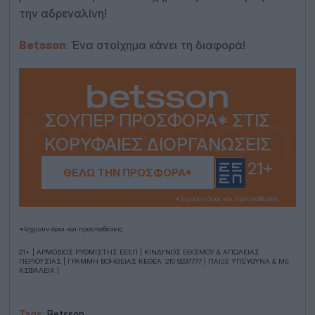
την αδρεναλίνη!
Betsson
: Ένα στοίχημα κάνει τη διαφορά!
ΣΟΎΠΕΡ ΠΡΟΣΦΟΡΆ* ΣΤΙΣ
ΚΟΡΥΦΑΊΕΣ ΔΙΟΡΓΑΝΏΣΕΙΣ
21+
ΘΕΛΩ ΤΗΝ ΠΡΟΣΦΟΡΆ*
*Iσχύουν όροι και προϋποθέσεις
*Ισχύουν όροι και προυποθέσεις.
21+ | ΑΡΜΟΔΙΟΣ ΡΥΘΜΙΣΤΗΣ ΕΕΕΠ | ΚΙΝΔΥΝΟΣ ΕΘΙΣΜΟΥ & ΑΠΩΛΕΙΑΣ
ΠΕΡΙΟΥΣΙΑΣ | ΓΡΑΜΜΗ ΒΟΗΘΕΙΑΣ ΚΕΘΕΑ: 210 9237777 | ΠΑΙΞΕ ΥΠΕΥΘΥΝΑ & ΜΕ
ΑΣΦΑΛΕΙΑ |
Tags:
Betsson