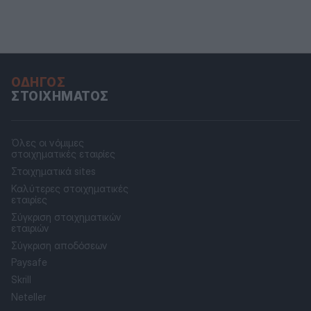
ΟΔΗΓΌΣ
ΣΤΟΙΧΉΜΑΤΟΣ
Όλες οι νόμιμες
στοιχηματικές εταιρίες
Στοιχηματικά sites
Καλύτερες στοιχηματικές
εταιρίες
Σύγκριση στοιχηματικών
εταιριών
Σύγκριση αποδόσεων
Paysafe
Skrill
Neteller