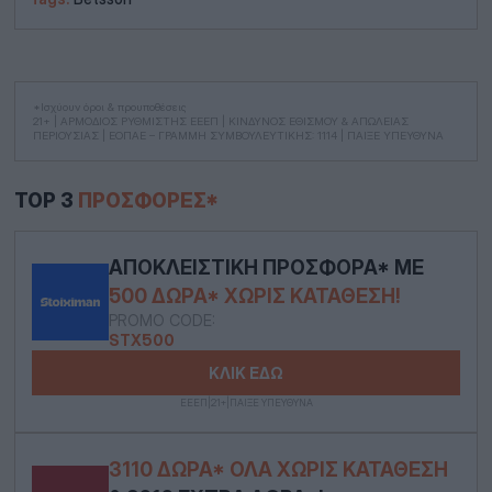
*Ισχύουν όροι & προυποθέσεις
21+ | ΑΡΜΟΔΙΟΣ ΡΥΘΜΙΣΤΗΣ ΕΕΕΠ | ΚΙΝΔΥΝΟΣ ΕΘΙΣΜΟΥ & ΑΠΩΛΕΙΑΣ
ΠΕΡΙΟΥΣΙΑΣ | ΕΟΠΑΕ – ΓΡΑΜΜΗ ΣΥΜΒΟΥΛΕΥΤΙΚΗΣ: 1114 | ΠΑΙΞΕ ΥΠΕΥΘΥΝΑ
TOP 3
ΠΡΟΣΦΟΡΈΣ*
ΑΠΟΚΛΕΙΣΤΙΚΉ ΠΡΟΣΦΟΡΆ* ΜΕ
500 ΔΏΡΑ* ΧΩΡΊΣ ΚΑΤΆΘΕΣΗ!
PROMO CODE:
STX500
ΚΛΙΚ ΕΔΩ
ΕΕΕΠ|21+|ΠΑΙΞΕ ΥΠΕΥΘΥΝΑ
3110 ΔΏΡΑ* ΟΛΑ ΧΩΡΊΣ ΚΑΤΆΘΕΣΗ