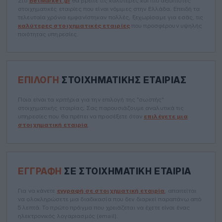
Στο
BetMarket.gr
θα βρείτε τις καλύτερες και πιο αξιόπιστες
στοιχηματικές εταιρίες που είναι νόμιμες στην Ελλάδα. Επειδή τα
τελευταία χρόνια εμφανίστηκαν πολλές, ξεχωρίσαμε για εσάς, τις
καλύτερες στοιχηματικές εταιρίες
που προσφέρουν υψηλής
ποιότητας υπηρεσίες.
ΕΠΙΛΟΓΉ
ΣΤΟΙΧΗΜΑΤΙΚΉΣ ΕΤΑΙΡΊΑΣ
Ποια είναι τα κριτήρια για την επιλογή της "σωστής"
στοιχηματικής εταιρίας; Σας παρουσιάζουμε αναλυτικά τις
υπηρεσίες που θα πρέπει να προσέξετε όταν
επιλέγετε μια
στοιχηματική εταιρία
.
ΕΓΓΡΑΦΉ
ΣΕ ΣΤΟΙΧΗΜΑΤΙΚΉ ΕΤΑΙΡΊΑ
Για να κάνετε
εγγραφή σε στοιχηματική εταιρία
, απαιτείται
να ολοκληρώσετε μια διαδικασία που δεν διαρκεί παραπάνω από
5 λεπτά. Το πρώτο πράγμα που χρειάζεται να έχετε είναι ένας
ηλεκτρονικός λογαριασμός (email).