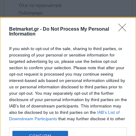
Όλα τα προγνωστικά
Ποδόσφαιρο
Μπάσκετ
Τένις
Betmarket.gr -
Do Not Process My Personal
Information
Φόρμουλα 1
Ειδικά Στοιχήματα
If you wish to opt-out of the sale, sharing to third parties, or
Μεταγραφές
processing of your personal or sensitive information for
Πρόγραμμα Αγώνων
targeted advertising by us, please use the below opt-out
Αθλητικές Μεταδόσεις
section to confirm your selection. Please note that after your
opt-out request is processed you may continue seeing
BetMarket United
interest-based ads based on personal information utilized by
us or personal information disclosed to third parties prior to
your opt-out. You may separately opt-out of the further
disclosure of your personal information by third parties on the
ΤΕΛΕΥΤΑΊΑ
ΝΈΑ
IAB’s list of downstream participants. This information may
also be disclosed by us to third parties on the
IAB’s List of
Downstream Participants
that may further disclose it to other
third parties.