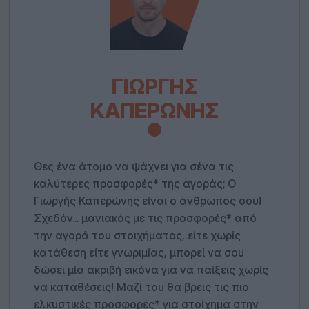
ΓΙΩΡΓΉΣ
ΚΑΠΕΡΏΝΗΣ
Θες ένα άτομο να ψάχνει για σένα τις
καλύτερες προσφορές* της αγοράς; Ο
Γιωργής Καπερώνης είναι ο άνθρωπος σου!
Σχεδόν... μανιακός με τις προσφορές* από
την αγορά του στοιχήματος, είτε χωρίς
κατάθεση είτε γνωριμίας, μπορεί να σου
δώσει μία ακριβή εικόνα για να παίξεις χωρίς
να καταθέσεις! Μαζί του θα βρεις τις πιο
ελκυστικές προσφορές* για στοίχημα στην