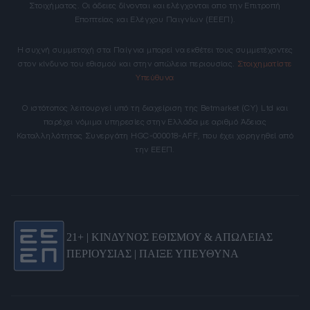
Στοιχήματος. Οι άδειες δίνονται και ελέγχονται απο την Επιτροπή
Εποπτείας και Ελέγχου Παιγνίων (ΕΕΕΠ).
Η συχνή συμμετοχή στα Παίγνια μπορεί να εκθέτει τους συμμετέχοντες
στον κίνδυνο του εθισμού και στην απώλεια περιουσίας.
Στοιχηματίστε
Υπεύθυνα
Ο ιστότοπος λειτουργεί υπό τη διαχείριση της Betmarket (CY) Ltd και
παρέχει νόμιμα υπηρεσίες στην Ελλάδα με αριθμό Άδειας
Καταλληλότητας Συνεργάτη HGC-000018-AFF, που έχει χορηγηθεί από
την ΕΕΕΠ.
21+ | ΚΙΝΔΥΝΟΣ ΕΘΙΣΜΟΥ & ΑΠΩΛΕΙΑΣ
ΠΕΡΙΟΥΣΙΑΣ | ΠΑΙΞΕ ΥΠΕΥΘΥΝΑ