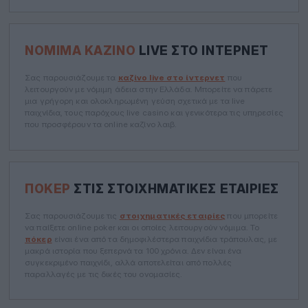
ΝΌΜΙΜΑ ΚΑΖΊΝΟ
LIVE ΣΤΟ ΊΝΤΕΡΝΕΤ
Σας παρουσιάζουμε τα
καζίνο live στο ίντερνετ
που
λειτουργούν με νόμιμη άδεια στην Ελλάδα. Μπορείτε να πάρετε
μια γρήγορη και ολοκληρωμένη γεύση σχετικά με τα live
παιχνίδια, τους παρόχους live casino και γενικότερα τις υπηρεσίες
που προσφέρουν τα online καζίνο λαιβ.
ΠΌΚΕΡ
ΣΤΙΣ ΣΤΟΙΧΗΜΑΤΙΚΈΣ ΕΤΑΙΡΊΕΣ
Σας παρουσιάζουμε τις
στοιχηματικές εταιρίες
που μπορείτε
να παίξετε online poker και οι οποίες λειτουργούν νόμιμα. Το
πόκερ
είναι ένα από τα δημοφιλέστερα παιχνίδια τράπουλας, με
μακρά ιστορία που ξεπερνά τα 100 χρόνια. Δεν είναι ένα
συγκεκριμένο παιχνίδι, αλλά αποτελείται από πολλές
παραλλαγές με τις δικές του ονομασίες.