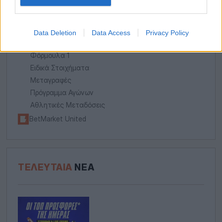
Όλα τα προγνωστικά
Ποδόσφαιρο
Μπάσκετ
Data Deletion
Data Access
Privacy Policy
Τένις
Φόρμουλα 1
Ειδικά Στοιχήματα
Μεταγραφές
Πρόγραμμα Αγώνων
Αθλητικές Μεταδόσεις
BetMarket United
ΤΕΛΕΥΤΑΊΑ
ΝΈΑ