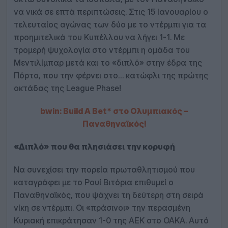
να νικά σε επτά περιπτώσεις. Στις 15 Ιανουαρίου ο
τελευταίος αγώνας των δύο με το ντέρμπι για τα
προημιτελικά του Κυπέλλου να λήγει 1-1. Με
τρομερή ψυχολογία στο ντέρμπι η ομάδα του
Μεντιλίμπαρ μετά και το «διπλό» στην έδρα της
Πόρτο, που την φέρνει στο… κατώφλι της πρώτης
οκτάδας της League Phase!
bwin: Build A Bet* στο Ολυμπιακός –
Παναθηναϊκός!
«Διπλό» που θα πλησιάσει την κορυφή
Να συνεχίσει την πορεία πρωταθλητισμού που
καταγράφει με το Ρουί Βιτόρια επιθυμεί ο
Παναθηναϊκός, που ψάχνει τη δεύτερη στη σειρά
νίκη σε ντέρμπι. Οι «πράσινοι» την περασμένη
Κυριακή επικράτησαν 1-0 της ΑΕΚ στο ΟΑΚΑ. Αυτό