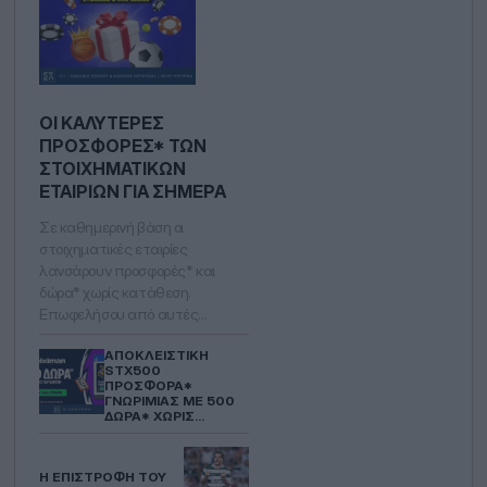
ΟΙ ΚΑΛΎΤΕΡΕΣ
ΠΡΟΣΦΟΡΈΣ* ΤΩΝ
ΣΤΟΙΧΗΜΑΤΙΚΏΝ
ΕΤΑΙΡΙΏΝ ΓΙΑ ΣΉΜΕΡΑ
Σε καθημερινή βάση οι
στοιχηματικές εταιρίες
λανσάρουν προσφορές* και
δώρα* χωρίς κατάθεση.
Επωφελήσου από αυτές…
ΑΠΟΚΛΕΙΣΤΙΚΉ
STX500
ΠΡΟΣΦΟΡΆ*
ΓΝΩΡΙΜΊΑΣ ΜΕ 500
ΔΏΡΑ* ΧΩΡΊΣ
ΚΑΤΆΘΕΣΗ ΑΠΌ ΤΗ
STOIXIMAN
Η ΕΠΙΣΤΡΟΦΉ ΤΟΥ