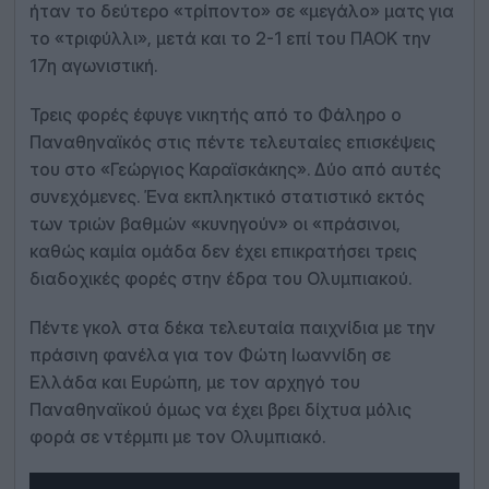
ήταν το δεύτερο «τρίποντο» σε «μεγάλο» ματς για
το «τριφύλλι», μετά και το 2-1 επί του ΠΑΟΚ την
17η αγωνιστική.
Τρεις φορές έφυγε νικητής από το Φάληρο ο
Παναθηναϊκός στις πέντε τελευταίες επισκέψεις
του στο «Γεώργιος Καραϊσκάκης». Δύο από αυτές
συνεχόμενες. Ένα εκπληκτικό στατιστικό εκτός
των τριών βαθμών «κυνηγούν» οι «πράσινοι,
καθώς καμία ομάδα δεν έχει επικρατήσει τρεις
διαδοχικές φορές στην έδρα του Ολυμπιακού.
Πέντε γκολ στα δέκα τελευταία παιχνίδια με την
πράσινη φανέλα για τον Φώτη Ιωαννίδη σε
Ελλάδα και Ευρώπη, με τον αρχηγό του
Παναθηναϊκού όμως να έχει βρει δίχτυα μόλις
φορά σε ντέρμπι με τον Ολυμπιακό.