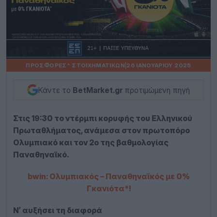
ΠΡΟΣΦΟΡΈΣ* ΣΤΟΙΧΗΜΑΤΙΚΏΝ
|
26 ΙΑΝΟΥΑΡΊΟΥ 2025
Κάντε το
BetMarket.gr
προτιμώμενη πηγή
Στις 19:30 το ντέρμπι κορυφής του Ελληνικού
Πρωταθλήματος, ανάμεσα στον πρωτοπόρο
Ολυμπιακό και τον 2ο της βαθμολογίας
Παναθηναϊκό.
bwin: Ολυμπιακός – Παναθηναϊκός με 0%
Γκανιότα*!
Ν’ αυξήσει τη διαφορά