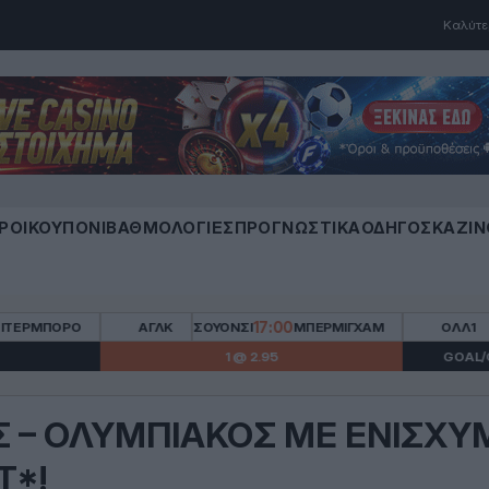
Καλύτερ
ΡΟΙ
ΚΟΥΠΌΝΙ
ΒΑΘΜΟΛΟΓΊΕΣ
ΠΡΟΓΝΩΣΤΙΚΆ
ΟΔΗΓΌΣ
ΚΑΖΊΝ
17:00
ΜΠΟΡΟ
ΑΓΛΚ
ΣΟΥΌΝΣΙ
ΜΠΈΡΜΙΓΧΑΜ
ΟΛΛ1
ΝΑΪΜ
1 @ 2.95
GOAL/GOAL &
Σ – ΟΛΥΜΠΙΑΚΌΣ ΜΕ ΕΝΙΣΧ
T*!