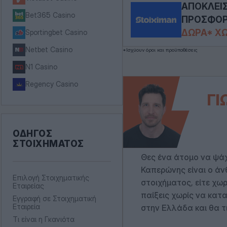
ΑΠΟΚΛΕΙ
Bet365 Casino
ΠΡΟΣΦΟΡ
ΔΏΡΑ* ΧΩ
Sportingbet Casino
Netbet Casino
*Ισχύουν όροι και προϋποθέσεις
N1 Casino
Regency Casino
ΓΙ
ΟΔΗΓΌΣ
ΣΤΟΙΧΉΜΑΤΟΣ
Θες ένα άτομο να ψάχ
Καπερώνης είναι ο άν
Επιλογή Στοιχηματικής
στοιχήματος, είτε χωρ
Εταιρείας
παίξεις χωρίς να κατα
Εγγραφή σε Στοιχηματική
Εταιρεία
στην Ελλάδα και θα τι
Τι είναι η Γκανιότα