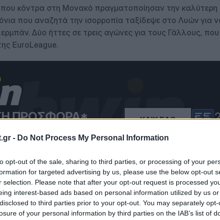
, που κόντρα στη Μονακό πραγματοποίησαν την καλύτερη
όνια που αναζητά την ισορροπία ταξίδεψε στο Λυών για ν
λερμπάν. Δύο ήττες σε τρεις αγώνες για τους Γάλλους, που
της EuroLeague.
ΤΗ ΠΡΟΣΦΟΡΆ*
ΚΛΙΚ ΕΔΏ
ΜΕ 4 ΔΏΡΑ*!
.gr -
Do Not Process My Personal Information
*Iσχύουν ό
to opt-out of the sale, sharing to third parties, or processing of your per
formation for targeted advertising by us, please use the below opt-out s
r selection. Please note that after your opt-out request is processed y
 | ΚΙΝΔΥΝΟΣ ΕΘΙΣΜΟΥ & ΑΠΩΛΕΙΑΣ ΠΕΡΙΟΥΣΙΑΣ| ΓΡΑΜΜΗ ΒΟΗΘΕΙΑΣ ΚΕΘΕΑ: 210 9237777 |
eing interest-based ads based on personal information utilized by us or
disclosed to third parties prior to your opt-out. You may separately opt-
losure of your personal information by third parties on the IAB’s list of