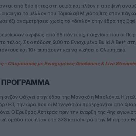
ονται από δύο ήττες στη σειρά και πλέον η αποψινή αναμ
μα και για το μέλλον του Τόμισλαβ Μιγιάτοβιτς στον πάγκ
ε έξι αναμετρήσεις χωρίς το «διπλό» στην έδρα της Εφέ
 σημείωσαν ακριβώς από 68 πόντους, παιχνίδια που οι Πει
το τέλος. Σε απόδοση 9.00 το Ενισχυμένο Build A Bet* στη
πόντους και 10+ ριμπάουντ και να νικήσει ο Ολυμπιακό.
ς – Ολυμπιακός με Ενισχυμένες Αποδόσεις & Live Streami
Ο ΠΡΌΓΡΑΜΜΑ
τη σεζόν ψάχνει στην έδρα της Μονακό η Μπολόνια. Η ιτα
κόρ 0-3, την ώρα που οι Μονεγάσκοι προέρχονται από «βαρ
να. Ο Ερυθρός Αστέρας πριν την έναρξη της 4ης αγωνιστ
κή ομάδα που ήταν στο 3×3 και κόντρα στην Μπάρτσα θέλ
.