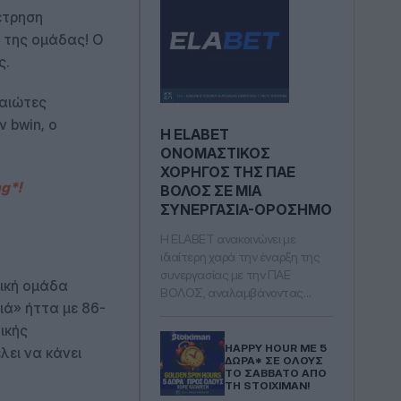
έτρηση
ο της ομάδας! Ο
ς.
ραιώτες
ν bwin, ο
Η ELABET
ΟΝΟΜΑΣΤΙΚΌΣ
ΧΟΡΗΓΌΣ ΤΗΣ ΠΑΕ
ng*!
ΒΟΛΟΣ ΣΕ ΜΙΑ
ΣΥΝΕΡΓΑΣΊΑ-ΟΡΌΣΗΜΟ
Η ELABET ανακοινώνει με
ιδιαίτερη χαρά την έναρξη της
συνεργασίας με την ΠΑΕ
λική ομάδα
ΒΟΛΟΣ, αναλαμβάνοντας…
ιά» ήττα με 86-
ικής
HAPPY HOUR ΜΕ 5
ει να κάνει
ΔΏΡΑ* ΣΕ ΌΛΟΥΣ
ΤΟ ΣΆΒΒΑΤΟ ΑΠΌ
ΤΗ STOIXIMAN!