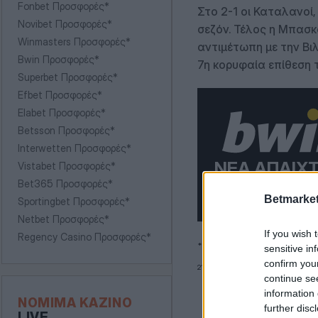
Fonbet Προσφορές*
Στο 2-1 οι Καταλανοί
Novibet Προσφορές*
σεζόν. Τέλος η Μπασκ
Winmasters Προσφορές*
αντιμέτωπη με την Βι
Bwin Προσφορές*
7η κορυφαία επίθεση 
Superbet Προσφορές*
Efbet Προσφορές*
Elabet Προσφορές*
Betsson Προσφορές*
Interwetten Προσφορές*
ΝΈΑ ΆΠΑΙΧ
Vistabet Προσφορές*
Bet365 Προσφορές*
ΓΝΩΡΙΜΊΑΣ
Betmarket
Sportingbet Προσφορές*
Netbet Προσφορές*
If you wish 
Regency Casino Προσφορές*
*ΙΣΧΥΟΥΝ ΟΡΟΙ & ΠΡΟΫΠΟΘΕΣΕΙΣ
sensitive in
confirm you
21+ | ΑΡΜΟΔΙΟΣ ΡΥΘΜΙΣΤΗΣ ΕΕΕΠ
continue se
information 
ΝΌΜΙΜΑ ΚΑΖΊΝΟ
further disc
LIVE