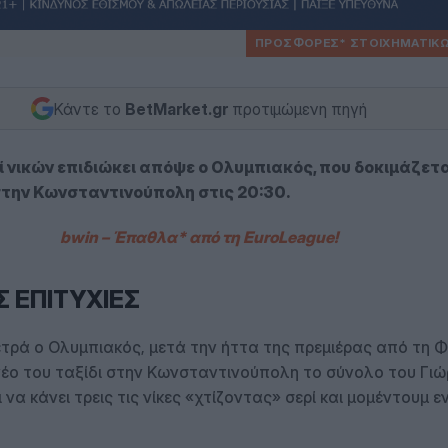
ΠΡΟΣΦΟΡΈΣ* ΣΤΟΙΧΗΜΑΤΙΚ
Κάντε το
BetMarket.gr
προτιμώμενη πηγή
ί νικών επιδιώκει απόψε ο Ολυμπιακός, που δοκιμάζετ
στην Κωνσταντινούπολη στις 20:30.
bwin – Έπαθλα* από τη EuroLeague!
Σ ΕΠΙΤΥΧΊΕΣ
μετρά ο Ολυμπιακός, μετά την ήττα της πρεμιέρας από τη
νέο του ταξίδι στην Κωνσταντινούπολη το σύνολο του Γι
να κάνει τρεις τις νίκες «χτίζοντας» σερί και μομέντουμ ε