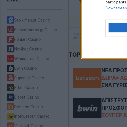
Tags:
Bwin
participants
Downstream 
Stoiximan.gr Casino
Pamestoixima.gr Casino
*Ισχύουν όροι & προυποθέσεις
21+ | ΑΡΜΟΔΙΟΣ ΡΥΘΜΙΣΤΗΣ ΕΕΕΠ | 
Fonbet Casino
Novibet Casino
TOP 3
ΠΡΟΣΦΟΡΈΣ*
Winmasters Casino
Bwin Casino
ΝΈΑ ΠΡΟ
ΔΏΡΑ* ΧΩ
Superbet Casino
ΈΝΑ ΓΎΡΙ
Efbet Casino
Elabet Casino
ΑΠΊΣΤΕΥΤ
Betsson Casino
ΠΡΟΣΦΟΡ
ΣΟΎΠΕΡ 
Interwetten Casino
Vistabet Casino