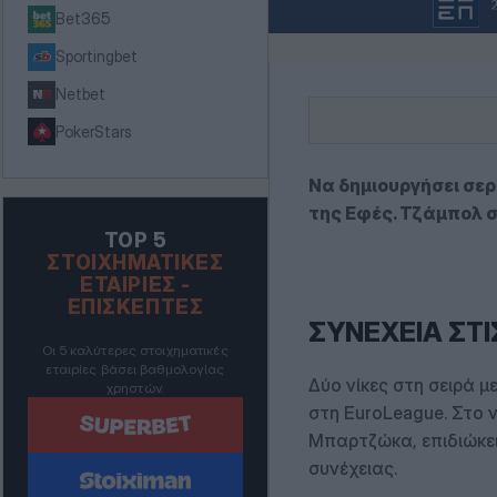
Bet365
Sportingbet
Netbet
PokerStars
Να δημιουργήσει σερ
της Εφές. Τζάμπολ 
TOP 5
ΣΤΟΙΧΗΜΑΤΙΚΕΣ
ΕΤΑΙΡΙΕΣ -
ΕΠΙΣΚΈΠΤΕΣ
ΣΥΝΈΧΕΙΑ ΣΤΙ
Οι 5 καλύτερες στοιχηματικές
εταιρίες βάσει βαθμολογίας
Δύο νίκες στη σειρά 
χρηστών.
στη EuroLeague. Στο 
Μπαρτζώκα, επιδιώκει 
συνέχειας.