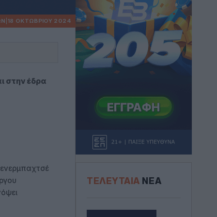
ΏΝ
|
18 ΟΚΤΩΒΡΊΟΥ 2024
αι στην έδρα
 Φενερμπαχτσέ
ώργου
ΤΕΛΕΥΤΑΊΑ
ΝΈΑ
νόψει