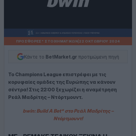
ΠΡΟΣΦΟΡΈΣ* ΣΤΟΙΧΗΜΑΤΙΚΏΝ
|
22 ΟΚΤΩΒΡΊΟΥ 2024
Κάντε το
BetMarket.gr
προτιμώμενη πηγή
Το Champions League επιστρέφει με τις
κορυφαίες ομάδες της Ευρώπης να κάνουν
σέντρα! Στις 22:00 ξεχωρίζει η αναμέτρηση
Ρεάλ Μαδρίτης – Ντόρτμουντ.
bwin: Build A Bet* στο Ρεάλ Μαδρίτης –
Ντόρτμουντ!