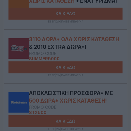
ΧΩΡΊΣ ΚΑΤΆΘΕΣΗ
+ ΈΝΑ ΓΎΡΙΣΜΑ!
ΚΛΙΚ ΕΔΩ
ΕΕΕΠ|21+|ΠΑΙΞΕ ΥΠΕΥΘΥΝΑ
3110 ΔΏΡΑ* ΟΛΑ ΧΩΡΊΣ ΚΑΤΆΘΕΣΗ
& 2010 EXTRA ΔΏΡΑ*!
PROMO CODE:
SUMMER5000
ΚΛΙΚ ΕΔΩ
ΕΕΕΠ|21+|ΠΑΙΞΕ ΥΠΕΥΘΥΝΑ
ΑΠΟΚΛΕΙΣΤΙΚΉ ΠΡΟΣΦΟΡΆ* ΜΕ
500 ΔΏΡΑ* ΧΩΡΊΣ ΚΑΤΆΘΕΣΗ!
PROMO CODE:
STX500
ΚΛΙΚ ΕΔΩ
ΕΕΕΠ|21+|ΠΑΙΞΕ ΥΠΕΥΘΥΝΑ