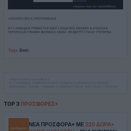
*Iσχύουν όροι και προϋποθέσεις
*ΙΣΧΥΟΥΝ ΟΡΟΙ & ΠΡΟΫΠΟΘΕΣΕΙΣ
21+ | ΑΡΜΟΔΙΟΣ ΡΥΘΜΙΣΤΗΣ ΕΕΕΠ | ΚΙΝΔΥΝΟΣ ΕΘΙΣΜΟΥ & ΑΠΩΛΕΙΑΣ
ΠΕΡΙΟΥΣΙΑΣ| ΓΡΑΜΜΗ ΒΟΗΘΕΙΑΣ ΚΕΘΕΑ: 210 9237777 | ΠΑΙΞΕ ΥΠΕΥΘΥΝΑ
Tags:
Bwin
*Ισχύουν όροι & προυποθέσεις
21+ | ΑΡΜΟΔΙΟΣ ΡΥΘΜΙΣΤΗΣ ΕΕΕΠ | ΚΙΝΔΥΝΟΣ ΕΘΙΣΜΟΥ & ΑΠΩΛΕΙΑΣ
ΠΕΡΙΟΥΣΙΑΣ | ΕΟΠΑΕ – ΓΡΑΜΜΗ ΣΥΜΒΟΥΛΕΥΤΙΚΗΣ: 1114 | ΠΑΙΞΕ ΥΠΕΥΘΥΝΑ
TOP 3
ΠΡΟΣΦΟΡΈΣ*
ΝΈΑ ΠΡΟΣΦΟΡΆ* ΜΕ
220 ΔΏΡΑ*