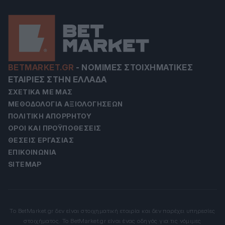
BETMARKET.GR
-
ΝΌΜΙΜΕΣ ΣΤΟΙΧΗΜΑΤΙΚΈΣ
ΕΤΑΙΡΊΕΣ ΣΤΗΝ ΕΛΛΆΔΑ
ΣΧΕΤΙΚΆ ΜΕ ΜΑΣ
ΜΕΘΟΔΟΛΟΓΊΑ ΑΞΙΟΛΟΓΉΣΕΩΝ
ΠΟΛΙΤΙΚΉ ΑΠΟΡΡΉΤΟΥ
ΌΡΟΙ ΚΑΙ ΠΡΟΫΠΟΘΈΣΕΙΣ
ΘΈΣΕΙΣ ΕΡΓΑΣΊΑΣ
ΕΠΙΚΟΙΝΩΝΊΑ
SITEMAP
Το BetMarket.gr δεν είναι στοιχηματική εταιρία και δεν παρέχει υπηρεσίες
στοιχήματος. Το BetMarket.gr είναι ένας οδηγός για τις νόμιμες