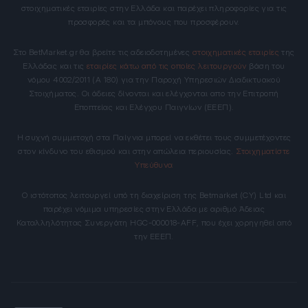
στοιχηματικές εταιρίες στην Ελλάδα και παρέχει πληροφορίες για τις
προσφορές και τα μπόνους που προσφέρουν.
Στο BetMarket.gr θα βρείτε τις αδειοδοτημένες
στοιχηματικές εταιρίες
της
Ελλάδας και τις
εταιρίες κάτω από τις οποίες λειτουργούν
βάση του
νόμου 4002/2011 (Α 180) για την Παροχή Υπηρεσιών Διαδικτυακού
Στοιχήματος. Οι άδειες δίνονται και ελέγχονται απο την Επιτροπή
Εποπτείας και Ελέγχου Παιγνίων (ΕΕΕΠ).
Η συχνή συμμετοχή στα Παίγνια μπορεί να εκθέτει τους συμμετέχοντες
στον κίνδυνο του εθισμού και στην απώλεια περιουσίας.
Στοιχηματίστε
Υπεύθυνα
Ο ιστότοπος λειτουργεί υπό τη διαχείριση της Betmarket (CY) Ltd και
παρέχει νόμιμα υπηρεσίες στην Ελλάδα με αριθμό Άδειας
Καταλληλότητας Συνεργάτη HGC-000018-AFF, που έχει χορηγηθεί από
την ΕΕΕΠ.