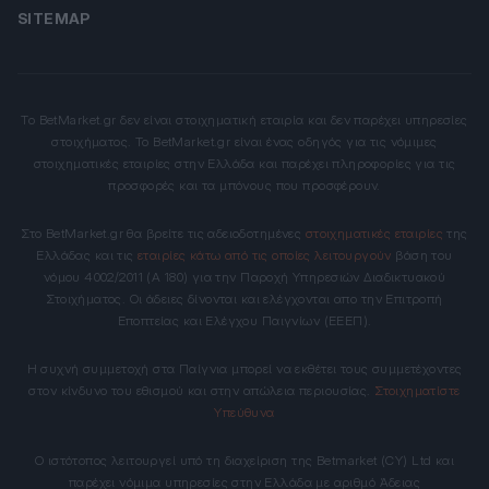
SITEMAP
Το BetMarket.gr δεν είναι στοιχηματική εταιρία και δεν παρέχει υπηρεσίες
στοιχήματος. Το BetMarket.gr είναι ένας οδηγός για τις νόμιμες
στοιχηματικές εταιρίες στην Ελλάδα και παρέχει πληροφορίες για τις
προσφορές και τα μπόνους που προσφέρουν.
Στο BetMarket.gr θα βρείτε τις αδειοδοτημένες
στοιχηματικές εταιρίες
της
Ελλάδας και τις
εταιρίες κάτω από τις οποίες λειτουργούν
βάση του
νόμου 4002/2011 (Α 180) για την Παροχή Υπηρεσιών Διαδικτυακού
Στοιχήματος. Οι άδειες δίνονται και ελέγχονται απο την Επιτροπή
Εποπτείας και Ελέγχου Παιγνίων (ΕΕΕΠ).
Η συχνή συμμετοχή στα Παίγνια μπορεί να εκθέτει τους συμμετέχοντες
στον κίνδυνο του εθισμού και στην απώλεια περιουσίας.
Στοιχηματίστε
Υπεύθυνα
Ο ιστότοπος λειτουργεί υπό τη διαχείριση της Betmarket (CY) Ltd και
παρέχει νόμιμα υπηρεσίες στην Ελλάδα με αριθμό Άδειας