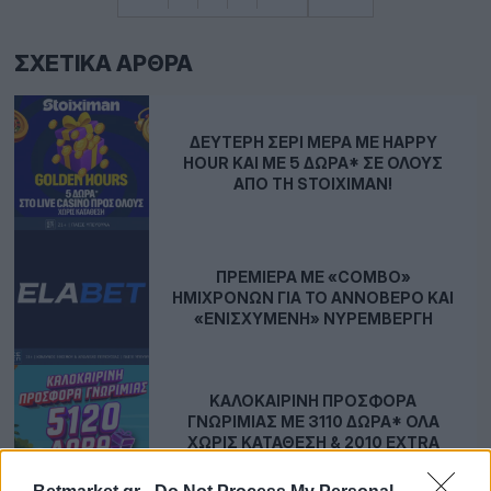
ΣΧΕΤΙΚΆ ΆΡΘΡΑ
ΔΕΎΤΕΡΗ ΣΕΡΊ ΜΈΡΑ ΜΕ HAPPY
HOUR ΚΑΙ ΜΕ 5 ΔΏΡΑ* ΣΕ ΌΛΟΥΣ
ΑΠΌ ΤΗ STOIXIMAN!
ΠΡΕΜΙΈΡΑ ΜΕ «COMBO»
ΗΜΙΧΡΌΝΩΝ ΓΙΑ ΤΟ ΑΝΝΌΒΕΡΟ ΚΑΙ
«ΕΝΙΣΧΥΜΈΝΗ» ΝΥΡΕΜΒΈΡΓΗ
ΚΑΛΟΚΑΙΡΙΝΉ ΠΡΟΣΦΟΡΆ
ΓΝΩΡΙΜΊΑΣ ΜΕ 3110 ΔΏΡΑ* ΟΛΑ
ΧΩΡΊΣ ΚΑΤΆΘΕΣΗ & 2010 EXTRA
ΔΏΡΑ*!