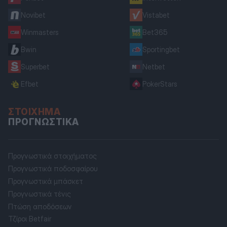
Novibet
Vistabet
Winmasters
Bet365
Bwin
Sportingbet
Superbet
Netbet
Efbet
PokerStars
ΣΤΟΊΧΗΜΑ
ΠΡΟΓΝΩΣΤΙΚΆ
Προγνωστικά στοιχήματος
Προγνωστικά ποδοσφαίρου
Προγνωστικά μπάσκετ
Προγνωστικά τένις
Πτώση αποδόσεων
Τζίροι Betfair