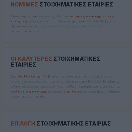
ΝΌΜΙΜΕΣ
ΣΤΟΙΧΗΜΑΤΙΚΈΣ ΕΤΑΙΡΊΕΣ
Συγκεντρώσαμε για εσάς, όλες τις
νόμιμες στοιχηματικές
εταιρίες
που έχουν νόμιμη άδεια στην Ελλάδα. Εδώ θα βρείτε
αξιολογήσεις και αξιόπιστες πληροφορίες για όλα τα
στοιχηματικά site.
ΟΙ ΚΑΛΎΤΕΡΕΣ
ΣΤΟΙΧΗΜΑΤΙΚΈΣ
ΕΤΑΙΡΊΕΣ
Στο
BetMarket.gr
θα βρείτε τις καλύτερες και πιο αξιόπιστες
στοιχηματικές εταιρίες που είναι νόμιμες στην Ελλάδα. Επειδή τα
τελευταία χρόνια εμφανίστηκαν πολλές, ξεχωρίσαμε για εσάς, τις
καλύτερες στοιχηματικές εταιρίες
που προσφέρουν υψηλής
ποιότητας υπηρεσίες.
ΕΠΙΛΟΓΉ
ΣΤΟΙΧΗΜΑΤΙΚΉΣ ΕΤΑΙΡΊΑΣ