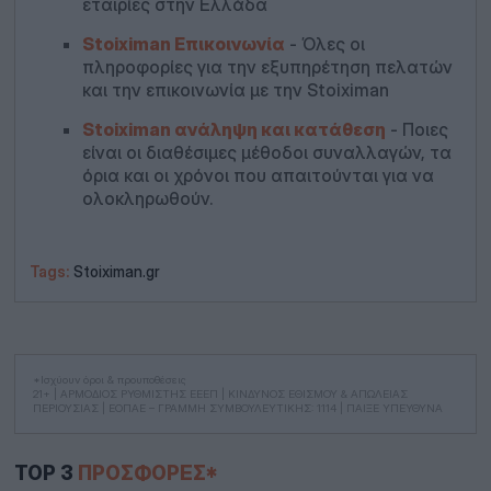
εταιρίες στην Ελλάδα
Stoiximan Επικοινωνία
- Όλες οι
πληροφορίες για την εξυπηρέτηση πελατών
και την επικοινωνία με την Stoiximan
Stoiximan ανάληψη και κατάθεση
- Ποιες
είναι οι διαθέσιμες μέθοδοι συναλλαγών, τα
όρια και οι χρόνοι που απαιτούνται για να
ολοκληρωθούν.
Tags:
Stoiximan.gr
*Ισχύουν όροι & προυποθέσεις
21+ | ΑΡΜΟΔΙΟΣ ΡΥΘΜΙΣΤΗΣ ΕΕΕΠ | ΚΙΝΔΥΝΟΣ ΕΘΙΣΜΟΥ & ΑΠΩΛΕΙΑΣ
ΠΕΡΙΟΥΣΙΑΣ | ΕΟΠΑΕ – ΓΡΑΜΜΗ ΣΥΜΒΟΥΛΕΥΤΙΚΗΣ: 1114 | ΠΑΙΞΕ ΥΠΕΥΘΥΝΑ
TOP 3
ΠΡΟΣΦΟΡΈΣ*