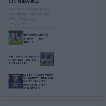
ΣΤΟΙΧΗΜΑΤΙΚΈΣ
Οι αποδόσεις για το Superbet
Σούπερ Καπ μεταξύ ΑΕΚ και
ΟΦΗ. Τι βλέπουν οι
στοιχηματικές…
ΠΡΕΜΙΈΡΑ ΜΕ ΤΟ
ΝΤΈΡΜΠΙ ΤΗΣ
ΠΌΛΗΣ
ΜΕ ΤΟΝ ΟΡΘΌΔΟΞΟ
ΆΓΙΑΞ ΚΑΙ ΚΌΝΤΡΑ
ΣΤΗ ΧΑΡΤΣ!
ΔΕΎΤΕΡΗ ΣΕΡΊ ΜΈΡΑ
ΜΕ HAPPY HOUR ΚΑΙ
ΜΕ 5 ΔΏΡΑ* ΣΕ
ΌΛΟΥΣ ΑΠΌ ΤΗ
STOIXIMAN!