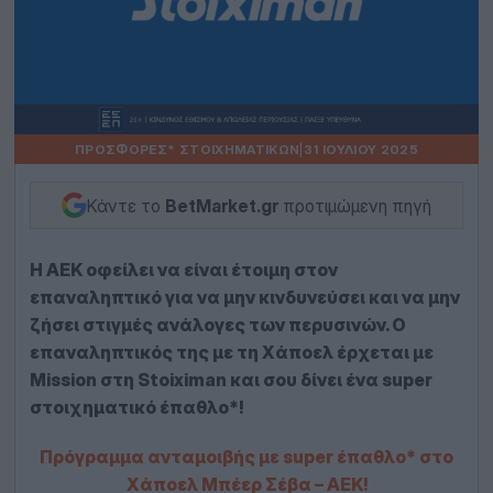
ΠΡΟΣΦΟΡΈΣ* ΣΤΟΙΧΗΜΑΤΙΚΏΝ
|
31 ΙΟΥΛΊΟΥ 2025
Κάντε το
BetMarket.gr
προτιμώμενη πηγή
Η ΑΕΚ οφείλει να είναι έτοιμη στον
επαναληπτικό για να μην κινδυνεύσει και να μην
ζήσει στιγμές ανάλογες των περυσινών. Ο
επαναληπτικός της με τη Χάποελ έρχεται με
Mission στη Stoiximan και σου δίνει ένα super
στοιχηματικό έπαθλο*!
Πρόγραμμα ανταμοιβής με super έπαθλο* στο
Χάποελ Μπέερ Σέβα – ΑΕΚ!