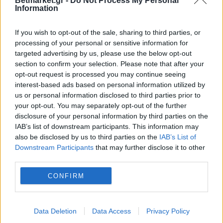
Betmarket.gr -
Do Not Process My Personal
Information
BETSSON: ΣΟΎΠΕΡ ΠΡΟΣΦΟΡΆ* ΜΕ
If you wish to opt-out of the sale, sharing to third parties, or
220 ΔΏΡΑ* ΧΩΡΊΣ ΚΑΤΆΘΕΣΗ + ΈΝΑ
processing of your personal or sensitive information for
ΓΎΡΙΣΜΑ ΣΤΟΝ ΤΡΟΧΌ!
targeted advertising by us, please use the below opt-out
section to confirm your selection. Please note that after your
opt-out request is processed you may continue seeing
interest-based ads based on personal information utilized by
us or personal information disclosed to third parties prior to
ΑΝΑΛΎΣΕΙΣ
your opt-out. You may separately opt-out of the further
disclosure of your personal information by third parties on the
IAB’s list of downstream participants. This information may
Όλα τα προγνωστικά
also be disclosed by us to third parties on the
IAB’s List of
Ποδόσφαιρο
Downstream Participants
that may further disclose it to other
Μπάσκετ
third parties.
Τένις
CONFIRM
Φόρμουλα 1
Ειδικά Στοιχήματα
Μεταγραφές
Data Deletion
Data Access
Privacy Policy
Πρόγραμμα Αγώνων