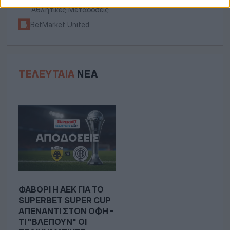
Αθλητικές Μεταδόσεις
BetMarket United
ΤΕΛΕΥΤΑΊΑ
ΝΈΑ
ΦΑΒΟΡΊ Η ΑΕΚ ΓΙΑ ΤΟ
SUPERBET SUPER CUP
ΑΠΈΝΑΝΤΙ ΣΤOΝ ΟΦΗ -
ΤΙ "ΒΛΈΠΟΥΝ" ΟΙ