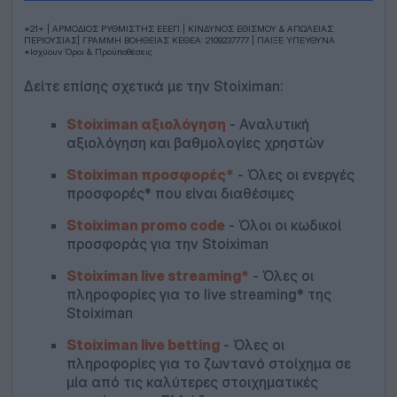
*21+ | ΑΡΜΟΔΙΟΣ ΡΥΘΜΙΣΤΗΣ ΕΕΕΠ | ΚΙΝΔΥΝΟΣ ΕΘΙΣΜΟΥ & ΑΠΩΛΕΙΑΣ
ΠΕΡΙΟΥΣΙΑΣ| ΓΡΑΜΜΗ ΒΟΗΘΕΙΑΣ ΚΕΘΕΑ: 2109237777 | ΠΑΙΞΕ ΥΠΕΥΘΥΝΑ
*Ισχύουν Όροι & Προϋποθέσεις
Δείτε επίσης σχετικά με την Stoiximan:
Stoiximan αξιολόγηση
- Αναλυτική
αξιολόγηση και βαθμολογίες χρηστών
Stoiximan προσφορές*
- Όλες οι ενεργές
προσφορές* που είναι διαθέσιμες
Stoiximan promo code
- Όλοι οι κωδικοί
προσφοράς για την Stoiximan
Stoiximan live streaming*
- Όλες οι
πληροφορίες για το live streaming* της
Stoiximan
Stoiximan live betting
- Όλες οι
πληροφορίες για το ζωντανό στοίχημα σε
μία από τις καλύτερες στοιχηματικές