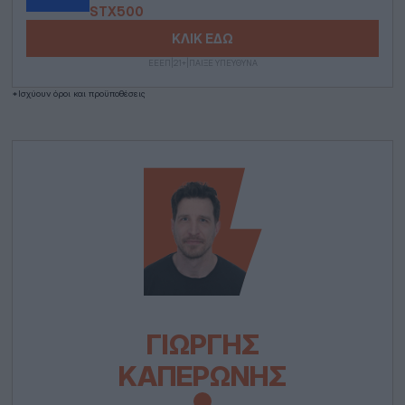
STX500
ΚΛΙΚ ΕΔΩ
ΕΕΕΠ|21+|ΠΑΙΞΕ ΥΠΕΥΘΥΝΑ
*Ισχύουν όροι και προϋποθέσεις
ΓΙΩΡΓΉΣ
ΚΑΠΕΡΏΝΗΣ