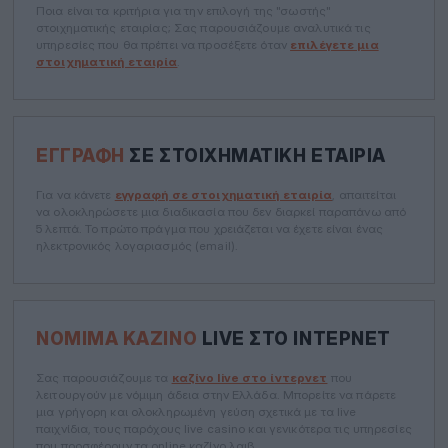
Ποια είναι τα κριτήρια για την επιλογή της "σωστής"
στοιχηματικής εταιρίας; Σας παρουσιάζουμε αναλυτικά τις
υπηρεσίες που θα πρέπει να προσέξετε όταν
επιλέγετε μια
στοιχηματική εταιρία
.
ΕΓΓΡΑΦΉ
ΣΕ ΣΤΟΙΧΗΜΑΤΙΚΉ ΕΤΑΙΡΊΑ
Για να κάνετε
εγγραφή σε στοιχηματική εταιρία
, απαιτείται
να ολοκληρώσετε μια διαδικασία που δεν διαρκεί παραπάνω από
5 λεπτά. Το πρώτο πράγμα που χρειάζεται να έχετε είναι ένας
ηλεκτρονικός λογαριασμός (email).
ΝΌΜΙΜΑ ΚΑΖΊΝΟ
LIVE ΣΤΟ ΊΝΤΕΡΝΕΤ
Σας παρουσιάζουμε τα
καζίνο live στο ίντερνετ
που
λειτουργούν με νόμιμη άδεια στην Ελλάδα. Μπορείτε να πάρετε
μια γρήγορη και ολοκληρωμένη γεύση σχετικά με τα live
παιχνίδια, τους παρόχους live casino και γενικότερα τις υπηρεσίες
που προσφέρουν τα online καζίνο λαιβ.