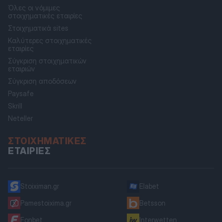
Όλες οι νόμιμες
στοιχηματικές εταιρίες
Στοιχηματικά sites
Καλύτερες στοιχηματικές
εταιρίες
Σύγκριση στοιχηματικών
εταιριών
Σύγκριση αποδόσεων
Paysafe
Skrill
Neteller
ΣΤΟΙΧΗΜΑΤΙΚΈΣ
ΕΤΑΙΡΊΕΣ
Stoiximan.gr
Elabet
Pamestoixima.gr
Betsson
Fonbet
Interwetten