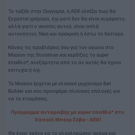
Το ταξίδι στην Ουγγαρία, η ΑΕΚ ελπίζει πως θα
ξεχαστεί γρήγορα, όχι γιατί δεν θα είναι ευχάριστο,
αλλά γιατί ο σκοπός αυτού, είναι απλά
αυτονόητος. Νίκη και πρόκριση ή έστω το δεύτερο.
Κάνεις τις προβλέψεις σου για τον αγώνα στο
Mission της Stoiximan και κερδίζεις το super
έπαθλο*, ανεξάρτητα από το αν αυτές θα έχουν
επιτυχία ή όχι.
Το Mission έρχεται με κλασικό μηχανισμό Bet
Builder και σου προσφέρει πλούσιες επιλογές για
να το ετοιμάσεις.
Πρόγραμμα ανταμοιβής με super έπαθλο* στο
Χάποελ Μπέερ Σέβα – ΑΕΚ!
Θα έχεις χρόνο να το ολοκληρώσεις ακόμα και