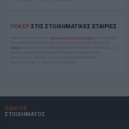
ΠΌΚΕΡ
ΣΤΙΣ ΣΤΟΙΧΗΜΑΤΙΚΈΣ ΕΤΑΙΡΊΕΣ
Σας παρουσιάζουμε τις
στοιχηματικές εταιρίες
που μπορείτε
να παίξετε online poker και οι οποίες λειτουργούν νόμιμα. Το
πόκερ
είναι ένα από τα δημοφιλέστερα παιχνίδια τράπουλας, με
μακρά ιστορία που ξεπερνά τα 100 χρόνια. Δεν είναι ένα
συγκεκριμένο παιχνίδι, αλλά αποτελείται από πολλές
παραλλαγές με τις δικές του ονομασίες.
ΟΔΗΓΌΣ
ΣΤΟΙΧΉΜΑΤΟΣ