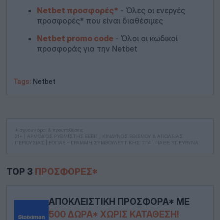
Netbet προσφορές*
- Όλες οι ενεργές
προσφορές* που είναι διαθέσιμες
Netbet promo code
- Όλοι οι κωδικοί
προσφοράς για την Netbet
Tags:
Netbet
*Ισχύουν όροι & προυποθέσεις
21+ | ΑΡΜΟΔΙΟΣ ΡΥΘΜΙΣΤΗΣ ΕΕΕΠ | ΚΙΝΔΥΝΟΣ ΕΘΙΣΜΟΥ & ΑΠΩΛΕΙΑΣ
ΠΕΡΙΟΥΣΙΑΣ | ΕΟΠΑΕ – ΓΡΑΜΜΗ ΣΥΜΒΟΥΛΕΥΤΙΚΗΣ: 1114 | ΠΑΙΞΕ ΥΠΕΥΘΥΝΑ
TOP 3
ΠΡΟΣΦΟΡΈΣ*
ΑΠΟΚΛΕΙΣΤΙΚΉ ΠΡΟΣΦΟΡΆ* ΜΕ
500 ΔΏΡΑ* ΧΩΡΊΣ ΚΑΤΆΘΕΣΗ!