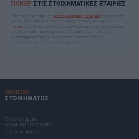
ΠΌΚΕΡ
ΣΤΙΣ ΣΤΟΙΧΗΜΑΤΙΚΈΣ ΕΤΑΙΡΊΕΣ
Σας παρουσιάζουμε τις
στοιχηματικές εταιρίες
που μπορείτε
να παίξετε online poker και οι οποίες λειτουργούν νόμιμα. Το
πόκερ
είναι ένα από τα δημοφιλέστερα παιχνίδια τράπουλας, με
μακρά ιστορία που ξεπερνά τα 100 χρόνια. Δεν είναι ένα
συγκεκριμένο παιχνίδι, αλλά αποτελείται από πολλές
παραλλαγές με τις δικές του ονομασίες.
ΟΔΗΓΌΣ
ΣΤΟΙΧΉΜΑΤΟΣ
Όλες οι νόμιμες
στοιχηματικές εταιρίες
Στοιχηματικά sites