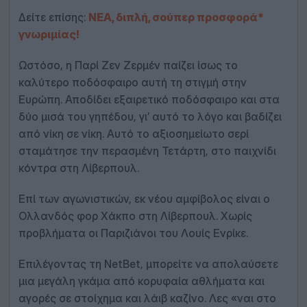
Δείτε επίσης:
ΝΕΑ, διπλή, σούπερ προσφορά*
γνωριμίας!
Ωστόσο, η Παρί Ζεν Ζερμέν παίζει ίσως το
καλύτερο ποδόσφαιρο αυτή τη στιγμή στην
Ευρώπη. Αποδίδει εξαιρετικό ποδόσφαιρο και στα
δύο μισά του γηπέδου, γι’ αυτό το λόγο και βαδίζει
από νίκη σε νίκη. Αυτό το αξιοσημείωτο σερί
σταμάτησε την περασμένη Τετάρτη, στο παιχνίδι
κόντρα στη Λίβερπουλ.
Επί των αγωνιστικών, εκ νέου αμφίβολος είναι ο
Ολλανδός φορ Χάκπο στη Λίβερπουλ. Χωρίς
προβλήματα οι Παριζιάνοι του Λουίς Ενρίκε.
Επιλέγοντας τη NetBet, μπορείτε να απολαύσετε
μια μεγάλη γκάμα από κορυφαία αθλήματα και
αγορές σε στοίχημα και λάιβ καζίνο. Λες «ναι στο