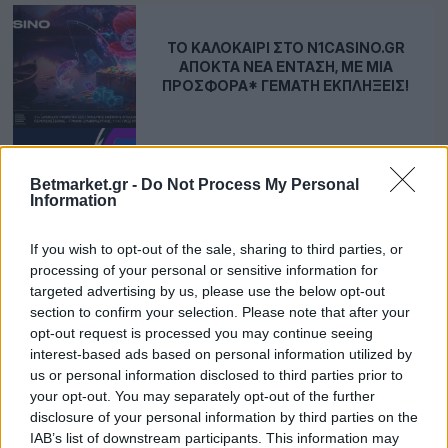
ΤΟ ΚΑΛΟΚΑΊΡΙ ΣΤΟ N1CASINO.GR
ΑΠΟΚΤΆ ΝΈΑ ΈΝΤΑΣΗ, ΜΕ ΜΙΑ
ΠΡΟΣΦΟΡΆ* ΓΕΜΆΤΗ ΕΚΠΛΉΞΕΙΣ!
ΑΠΟΚΛΕΙΣΤΙΚΉ STX500
ΠΡΟΣΦΟΡΆ* ΓΝΩΡΙΜΊΑΣ ΜΕ 500
Betmarket.gr -
Do Not Process My Personal
ΔΏΡΑ* ΧΩΡΊΣ ΚΑΤΆΘΕΣΗ ΑΠΌ ΤΗ
Information
STOIXIMAN
If you wish to opt-out of the sale, sharing to third parties, or
processing of your personal or sensitive information for
ΚΑΛΟΚΑΙΡΙΝΉ ΠΡΟΣΦΟΡΆ
targeted advertising by us, please use the below opt-out
ΓΝΩΡΙΜΊΑΣ ΜΕ 3110 ΔΏΡΑ* ΟΛΑ
section to confirm your selection. Please note that after your
ΧΩΡΊΣ ΚΑΤΆΘΕΣΗ & 2010 EXTRA
opt-out request is processed you may continue seeing
ΔΏΡΑ*!
interest-based ads based on personal information utilized by
us or personal information disclosed to third parties prior to
your opt-out. You may separately opt-out of the further
ΠΑΟΚ – ΆΝΤΕΡΛΕΧΤ: Η ΜΆΧΗ ΓΙΑ ΤΗ
disclosure of your personal information by third parties on the
ΕΊΣΟΔΟ ΣΤΟΥΣ ΟΜΊΛΟΥΣ ΤΟΥ
IAB’s list of downstream participants. This information may
EUROPA LEAGUE, ΜΕ ΈΠΑΘΛΟ*