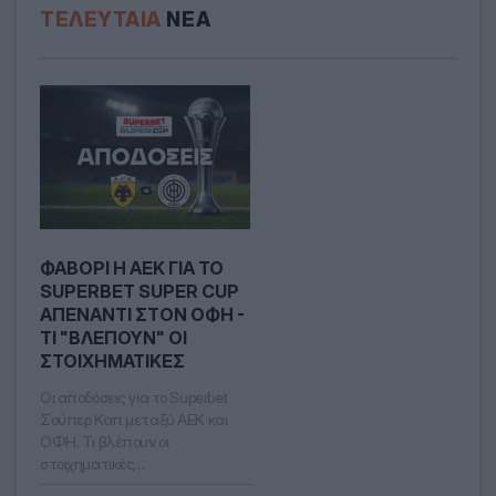
ΤΕΛΕΥΤΑΊΑ
ΝΈΑ
ΦΑΒΟΡΊ Η ΑΕΚ ΓΙΑ ΤΟ
SUPERBET SUPER CUP
ΑΠΈΝΑΝΤΙ ΣΤOΝ ΟΦΗ -
ΤΙ "ΒΛΈΠΟΥΝ" ΟΙ
ΣΤΟΙΧΗΜΑΤΙΚΈΣ
Οι αποδόσεις για το Superbet
Σούπερ Καπ μεταξύ ΑΕΚ και
ΟΦΗ. Τι βλέπουν οι
στοιχηματικές…