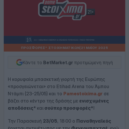
ΠΡΟΣΦΟΡΈΣ* ΣΤΟΙΧΗΜΑΤΙΚΏΝ
|
21 ΜΑΪ́ΟΥ 2025
Κάντε το
BetMarket.gr
προτιμώμενη πηγή
Η κορυφαία μπασκετική γιορτή της Ευρώπης
«προσγειώνεται» στο Etihad Arena του Άμπου
Ντάμπι (23-25/05) και το
Pamestoixima.gr
σε
βάζει στο κέντρο της δράσης με
ενισχυμένες
αποδόσεις*
και
σούπερ προσφορές*
!
Την Παρασκευή
23/05
, 18:00 ο
Παναθηναϊκός
έρχεται αντιμέτωπος με την
Φενερμπαχτσέ
, ενώ