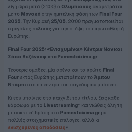
λίγη ώρα μετά (21:00) ο
Ολυμπιακός
αναμετράται
με το
Μονακό
στην ημιτελική φάση των
Final
Four
2025
. Την Κυριακή
25/05
, 20:00 πραγματοποιείται
ο μεγάλος
τελικός
για την στέψη του πρωταθλητή
Ευρώπης.
Final
Four
2025: «Ενισχυμένοι» Κέντρικ Ναν και
Σάσα Βεζένκοφ στο
Pamestoixima
.
gr
Τέσσερις ομάδες, μία αρένα και το πρώτο
Final
Four
εκτός Ευρώπης μετατρέπουν το
Άμπου
Ντάμπι
στο επίκεντρο του παγκόσμιου μπάσκετ.
Κι εσύ μπαίνεις στο παιχνίδι του τίτλου, ζεις κάθε
κάρφωμα με το
Live
streaming
* και νιώθεις όλη τη
μπασκετική δράση στο
Pamestoixima
.
gr
με
πολλές στοιχηματικές επιλογές, αλλά κι
ενισχυμένες αποδόσεις
*!