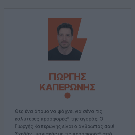
ΓΙΩΡΓΉΣ
ΚΑΠΕΡΏΝΗΣ
Θες ένα άτομο να ψάχνει για σένα τις
καλύτερες προσφορές* της αγοράς; Ο
Γιωργής Καπερώνης είναι ο άνθρωπος σου!
Σχεδόν... μανιακός με τις προσφορές* από