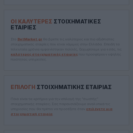
ΟΙ ΚΑΛΎΤΕΡΕΣ
ΣΤΟΙΧΗΜΑΤΙΚΈΣ
ΕΤΑΙΡΊΕΣ
Στο
BetMarket.gr
θα βρείτε τις καλύτερες και πιο αξιόπιστες
στοιχηματικές εταιρίες που είναι νόμιμες στην Ελλάδα. Επειδή τα
τελευταία χρόνια εμφανίστηκαν πολλές, ξεχωρίσαμε για εσάς, τις
καλύτερες στοιχηματικές εταιρίες
που προσφέρουν υψηλής
ποιότητας υπηρεσίες.
ΕΠΙΛΟΓΉ
ΣΤΟΙΧΗΜΑΤΙΚΉΣ ΕΤΑΙΡΊΑΣ
Ποια είναι τα κριτήρια για την επιλογή της "σωστής"
στοιχηματικής εταιρίας; Σας παρουσιάζουμε αναλυτικά τις
υπηρεσίες που θα πρέπει να προσέξετε όταν
επιλέγετε μια
στοιχηματική εταιρία
.