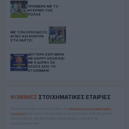
ΠΡΕΜΙΈΡΑ ΜΕ ΤΟ
ΝΤΈΡΜΠΙ ΤΗΣ
ΠΌΛΗΣ
ΜΕ ΤΟΝ ΟΡΘΌΔΟΞΟ
ΆΓΙΑΞ ΚΑΙ ΚΌΝΤΡΑ
ΣΤΗ ΧΑΡΤΣ!
ΔΕΎΤΕΡΗ ΣΕΡΊ ΜΈΡΑ
ΜΕ HAPPY HOUR ΚΑΙ
ΜΕ 5 ΔΏΡΑ* ΣΕ
ΌΛΟΥΣ ΑΠΌ ΤΗ
STOIXIMAN!
ΝΌΜΙΜΕΣ
ΣΤΟΙΧΗΜΑΤΙΚΈΣ ΕΤΑΙΡΊΕΣ
Συγκεντρώσαμε για εσάς, όλες τις
νόμιμες στοιχηματικές
εταιρίες
που έχουν νόμιμη άδεια στην Ελλάδα. Εδώ θα βρείτε
αξιολογήσεις και αξιόπιστες πληροφορίες για όλα τα
στοιχηματικά site.