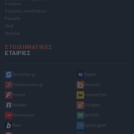
εταιριών
Σύγκριση αποδόσεων
Paysafe
Skrill
Neteller
ΣΤΟΙΧΗΜΑΤΙΚΈΣ
ΕΤΑΙΡΊΕΣ
Stoiximan.gr
Elabet
Pamestoixima.gr
Betsson
Fonbet
Interwetten
Novibet
Vistabet
Winmasters
Bet365
Bwin
Sportingbet