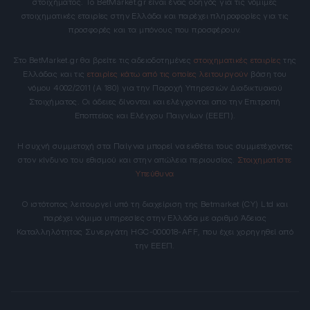
στοιχήματος. Το BetMarket.gr είναι ένας οδηγός για τις νόμιμες
στοιχηματικές εταιρίες στην Ελλάδα και παρέχει πληροφορίες για τις
προσφορές και τα μπόνους που προσφέρουν.
Στο BetMarket.gr θα βρείτε τις αδειοδοτημένες
στοιχηματικές εταιρίες
της
Ελλάδας και τις
εταιρίες κάτω από τις οποίες λειτουργούν
βάση του
νόμου 4002/2011 (Α 180) για την Παροχή Υπηρεσιών Διαδικτυακού
Στοιχήματος. Οι άδειες δίνονται και ελέγχονται απο την Επιτροπή
Εποπτείας και Ελέγχου Παιγνίων (ΕΕΕΠ).
Η συχνή συμμετοχή στα Παίγνια μπορεί να εκθέτει τους συμμετέχοντες
στον κίνδυνο του εθισμού και στην απώλεια περιουσίας.
Στοιχηματίστε
Υπεύθυνα
Ο ιστότοπος λειτουργεί υπό τη διαχείριση της Betmarket (CY) Ltd και
παρέχει νόμιμα υπηρεσίες στην Ελλάδα με αριθμό Άδειας
Καταλληλότητας Συνεργάτη HGC-000018-AFF, που έχει χορηγηθεί από
την ΕΕΕΠ.