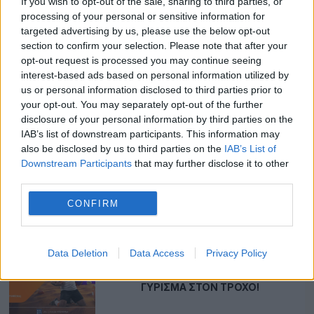
If you wish to opt-out of the sale, sharing to third parties, or
ΔΕΎΤΕΡΗ ΣΕΡΊ ΜΈΡΑ ΜΕ HAPPY
HOUR ΚΑΙ ΜΕ 5 ΔΏΡΑ* ΣΕ ΌΛΟΥΣ
processing of your personal or sensitive information for
ΑΠΌ ΤΗ STOIXIMAN!
targeted advertising by us, please use the below opt-out
section to confirm your selection. Please note that after your
opt-out request is processed you may continue seeing
interest-based ads based on personal information utilized by
ΠΡΕΜΙΈΡΑ ΜΕ «COMBO»
us or personal information disclosed to third parties prior to
ΗΜΙΧΡΌΝΩΝ ΓΙΑ ΤΟ ΑΝΝΌΒΕΡΟ ΚΑΙ
your opt-out. You may separately opt-out of the further
«ΕΝΙΣΧΥΜΈΝΗ» ΝΥΡΕΜΒΈΡΓΗ
disclosure of your personal information by third parties on the
IAB’s list of downstream participants. This information may
also be disclosed by us to third parties on the
IAB’s List of
Downstream Participants
that may further disclose it to other
ΚΑΛΟΚΑΙΡΙΝΉ ΠΡΟΣΦΟΡΆ
third parties.
ΓΝΩΡΙΜΊΑΣ ΜΕ 3110 ΔΏΡΑ* ΟΛΑ
ΧΩΡΊΣ ΚΑΤΆΘΕΣΗ & 2010 EXTRA
CONFIRM
ΔΏΡΑ*!
Data Deletion
Data Access
Privacy Policy
BETSSON: ΣΟΎΠΕΡ ΠΡΟΣΦΟΡΆ* ΜΕ
220 ΔΏΡΑ* ΧΩΡΊΣ ΚΑΤΆΘΕΣΗ + ΈΝΑ
ΓΎΡΙΣΜΑ ΣΤΟΝ ΤΡΟΧΌ!