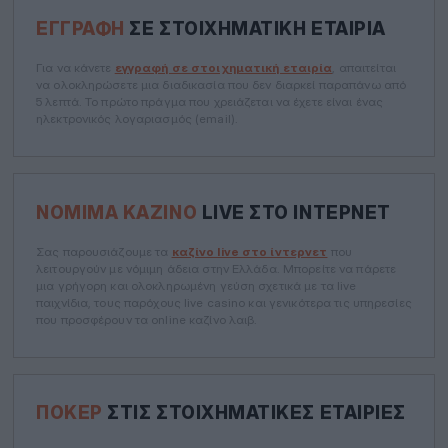
ΕΓΓΡΑΦΉ
ΣΕ ΣΤΟΙΧΗΜΑΤΙΚΉ ΕΤΑΙΡΊΑ
Για να κάνετε
εγγραφή σε στοιχηματική εταιρία
, απαιτείται
να ολοκληρώσετε μια διαδικασία που δεν διαρκεί παραπάνω από
5 λεπτά. Το πρώτο πράγμα που χρειάζεται να έχετε είναι ένας
ηλεκτρονικός λογαριασμός (email).
ΝΌΜΙΜΑ ΚΑΖΊΝΟ
LIVE ΣΤΟ ΊΝΤΕΡΝΕΤ
Σας παρουσιάζουμε τα
καζίνο live στο ίντερνετ
που
λειτουργούν με νόμιμη άδεια στην Ελλάδα. Μπορείτε να πάρετε
μια γρήγορη και ολοκληρωμένη γεύση σχετικά με τα live
παιχνίδια, τους παρόχους live casino και γενικότερα τις υπηρεσίες
που προσφέρουν τα online καζίνο λαιβ.
ΠΌΚΕΡ
ΣΤΙΣ ΣΤΟΙΧΗΜΑΤΙΚΈΣ ΕΤΑΙΡΊΕΣ