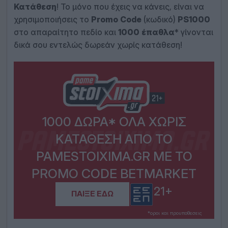
Κατάθεση
! Το μόνο που έχεις να κάνεις, είναι να
χρησιμοποιήσεις το
Promo
Code
(κωδικό)
PS
1000
στο απαραίτητο πεδίο και
1000
έπαθλα
* γίνονται
δικά σου εντελώς δωρεάν χωρίς κατάθεση!
1000 ΔΏΡΑ* ΟΛΑ ΧΩΡΊΣ
ΚΑΤΆΘΕΣΗ ΑΠΌ ΤΟ
PAMESTOIXIMA.GR ΜΕ ΤΟ
PROMO CODE BETMARKET
21+
ΠΑΙΞΕ ΕΔΩ
*οροι και προυποθεσεις