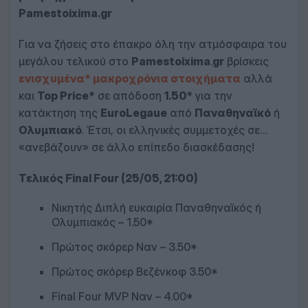
Pamestoixima
.
gr
Για να ζήσεις στο έπακρο όλη την ατμόσφαιρα του
μεγάλου τελικού στο
Pamestoixima
.
gr
βρίσκεις
ενισχυμένα* μακροχρόνια στοιχήματα
αλλά
και
Top
Price*
σε απόδοση
1.50
* για την
κατάκτηση της
EuroLegaue
από
Παναθηναϊκό
ή
Ολυμπιακό
. Έτσι, οι ελληνικές συμμετοχές σε…
«ανεβάζουν» σε άλλο επίπεδο διασκέδασης!
Τελικός
Final
Four (25/05, 21:00)
Νικητής Διπλή ευκαιρία Παναθηναϊκός ή
Ολυμπιακός – 1.50*
Πρώτος σκόρερ Ναν – 3.50*
Πρώτος σκόρερ Βεζένκοφ 3.50*
Final Four MVP Ναν – 4.00*