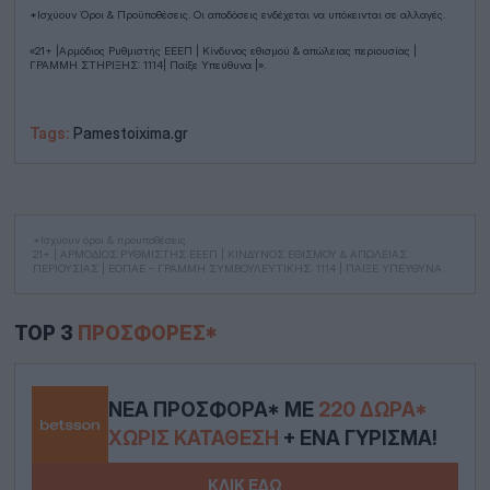
*Ισχύουν Όροι & Προϋποθέσεις. Οι αποδόσεις ενδέχεται να υπόκεινται σε αλλαγές.
«21+ |Αρμόδιος Ρυθμιστής ΕΕΕΠ | Κίνδυνος εθισμού & απώλειας περιουσίας |
ΓΡΑΜΜΗ ΣΤΗΡΙΞΗΣ: 1114| Παίξε Υπεύθυνα |».
Tags:
Pamestoixima.gr
*Ισχύουν όροι & προυποθέσεις
21+ | ΑΡΜΟΔΙΟΣ ΡΥΘΜΙΣΤΗΣ ΕΕΕΠ | ΚΙΝΔΥΝΟΣ ΕΘΙΣΜΟΥ & ΑΠΩΛΕΙΑΣ
ΠΕΡΙΟΥΣΙΑΣ | ΕΟΠΑΕ – ΓΡΑΜΜΗ ΣΥΜΒΟΥΛΕΥΤΙΚΗΣ: 1114 | ΠΑΙΞΕ ΥΠΕΥΘΥΝΑ
TOP 3
ΠΡΟΣΦΟΡΈΣ*
ΝΈΑ ΠΡΟΣΦΟΡΆ* ΜΕ
220 ΔΏΡΑ*
ΧΩΡΊΣ ΚΑΤΆΘΕΣΗ
+ ΈΝΑ ΓΎΡΙΣΜΑ!
ΚΛΙΚ ΕΔΩ