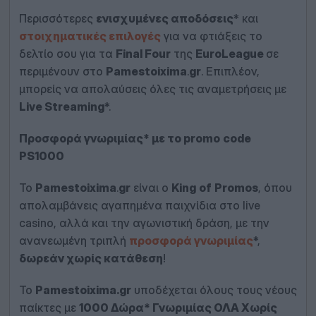
Περισσότερες
ενισχυμένες αποδόσεις
* και
στοιχηματικές επιλογές
για να φτιάξεις το
δελτίο σου για τα
Final
Four
της
EuroLeague
σε
περιμένουν στο
Pamestoixima
.
gr
. Επιπλέον,
μπορείς να απολαύσεις όλες τις αναμετρήσεις με
Live
Streaming
*.
Προσφορά γνωριμίας* με το
promo
code
PS
1000
Το
Pamestoixima
.
gr
είναι ο
King
of
Promos
, όπου
απολαμβάνεις αγαπημένα παιχνίδια στο live
casino, αλλά και την αγωνιστική δράση, με την
ανανεωμένη τριπλή
προσφορά γνωριμίας
*,
δωρεάν χωρίς κατάθεση
!
Το
Pamestoixima
.
gr
υποδέχεται όλους τους νέους
παίκτες με
1000 Δώρα* Γνωριμίας ΟΛΑ Χωρίς