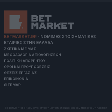
BETMARKET.GR
-
ΝΌΜΙΜΕΣ ΣΤΟΙΧΗΜΑΤΙΚΈΣ
ΕΤΑΙΡΊΕΣ ΣΤΗΝ ΕΛΛΆΔΑ
ΣΧΕΤΙΚΆ ΜΕ ΜΑΣ
ΜΕΘΟΔΟΛΟΓΊΑ ΑΞΙΟΛΟΓΉΣΕΩΝ
ΠΟΛΙΤΙΚΉ ΑΠΟΡΡΉΤΟΥ
ΌΡΟΙ ΚΑΙ ΠΡΟΫΠΟΘΈΣΕΙΣ
ΘΈΣΕΙΣ ΕΡΓΑΣΊΑΣ
ΕΠΙΚΟΙΝΩΝΊΑ
SITEMAP
Το BetMarket.gr δεν είναι στοιχηματική εταιρία και δεν παρέχει υπηρεσίες