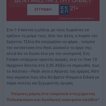
21+
ΕΓΓΡΑΦΉ
*Iσχύουν όροι και προϋποθέσεις
Στο 1-3 έκατσε η μπίλια, με τους Χωριάτες να
ορίζουν τη μοίρα τους. Από την άλλη, η παρέα του
Χρήστου Τζόλη θα επιχειρήσει να φέρει… τούμπα
την κατάσταση στο Νησί. Δύσκολο το έργο της,
αλλά θα τα δώσει όλα για την ανατροπή. Στη
Fonbet υπάρχουν αρκετές αγορές, ενώ το Over 1,5
Ημίχρονο δίνεται στο 2.25. Αξίζει να σημειωθεί, πως
το Ατλέτικο – Ρεάλ είναι ο Αγώνας της ημέρας. Κάτι
που σημαίνει πως εδώ θα βρείτε Ψαγμένα Ειδικά με
πάρα πολλές και ξεχωριστές αγορές.
Παίρνεις μέρος στο τουρνουά στοιχήματος
Ποδοσφαίρου και διεκδικείς κορυφαία έπαθλα*