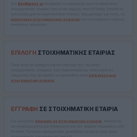
Στο
BetMarket.gr
θα βρείτε τις καλύτερες και πιο αξιόπιστες
στοιχηματικές εταιρίες που είναι νόμιμες στην Ελλάδα. Επειδή τα
τελευταία χρόνια εμφανίστηκαν πολλές, ξεχωρίσαμε για εσάς, τις
καλύτερες στοιχηματικές εταιρίες
που προσφέρουν υψηλής
ποιότητας υπηρεσίες.
ΕΠΙΛΟΓΉ
ΣΤΟΙΧΗΜΑΤΙΚΉΣ ΕΤΑΙΡΊΑΣ
Ποια είναι τα κριτήρια για την επιλογή της "σωστής"
στοιχηματικής εταιρίας; Σας παρουσιάζουμε αναλυτικά τις
υπηρεσίες που θα πρέπει να προσέξετε όταν
επιλέγετε μια
στοιχηματική εταιρία
.
ΕΓΓΡΑΦΉ
ΣΕ ΣΤΟΙΧΗΜΑΤΙΚΉ ΕΤΑΙΡΊΑ
Για να κάνετε
εγγραφή σε στοιχηματική εταιρία
, απαιτείται
να ολοκληρώσετε μια διαδικασία που δεν διαρκεί παραπάνω από
5 λεπτά. Το πρώτο πράγμα που χρειάζεται να έχετε είναι ένας
ηλεκτρονικός λογαριασμός (email).