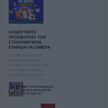
ΟΙ ΚΑΛΎΤΕΡΕΣ
ΠΡΟΣΦΟΡΈΣ* ΤΩΝ
ΣΤΟΙΧΗΜΑΤΙΚΏΝ
ΕΤΑΙΡΙΏΝ ΓΙΑ ΣΉΜΕΡΑ
Σε καθημερινή βάση οι
στοιχηματικές εταιρίες
λανσάρουν προσφορές* και
δώρα* χωρίς κατάθεση.
Επωφελήσου από αυτές…
ΜΕ ΤΟΝ ΟΡΘΌΔΟΞΟ
ΆΓΙΑΞ ΚΑΙ ΚΌΝΤΡΑ
ΣΤΗ ΧΑΡΤΣ!