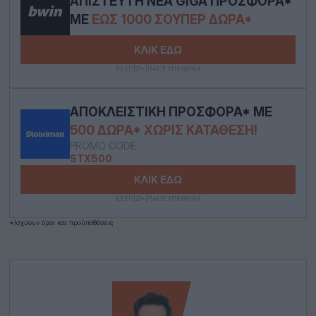
ΑΠΊΣΤΕΥΤΗ ΝΈΑ GIGA ΠΡΟΣΦΟΡΆ*
ΜΕ
ΕΩΣ 1000 ΣΟΎΠΕΡ ΔΩΡΑ*
ΚΛΙΚ ΕΔΩ
ΕΕΕΠ|21+|ΠΑΙΞΕ ΥΠΕΥΘΥΝΑ
ΑΠΟΚΛΕΙΣΤΙΚΉ ΠΡΟΣΦΟΡΆ* ΜΕ
500 ΔΏΡΑ* ΧΩΡΊΣ ΚΑΤΆΘΕΣΗ!
PROMO CODE:
STX500
ΚΛΙΚ ΕΔΩ
ΕΕΕΠ|21+|ΠΑΙΞΕ ΥΠΕΥΘΥΝΑ
*Ισχύουν όροι και προϋποθέσεις