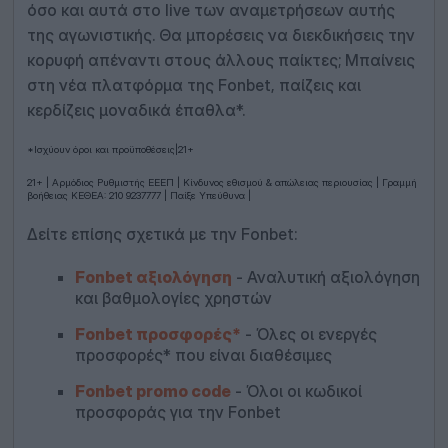
όσο και αυτά στο live των αναμετρήσεων αυτής
της αγωνιστικής. Θα μπορέσεις να διεκδικήσεις την
κορυφή απέναντι στους άλλους παίκτες; Μπαίνεις
στη νέα πλατφόρμα της Fonbet, παίζεις και
κερδίζεις μοναδικά έπαθλα*.
*Ισχύουν όροι και προϋποθέσεις|21+
21+ | Αρμόδιος Ρυθμιστής ΕΕΕΠ | Κίνδυνος εθισμού & απώλειας περιουσίας | Γραμμή
βοήθειας ΚΕΘΕΑ: 210 9237777 | Παίξε Υπεύθυνα |
Δείτε επίσης σχετικά με την Fonbet:
Fonbet αξιολόγηση
- Αναλυτική αξιολόγηση
και βαθμολογίες χρηστών
Fonbet προσφορές*
- Όλες οι ενεργές
προσφορές* που είναι διαθέσιμες
Fonbet promo code
- Όλοι οι κωδικοί
προσφοράς για την Fonbet