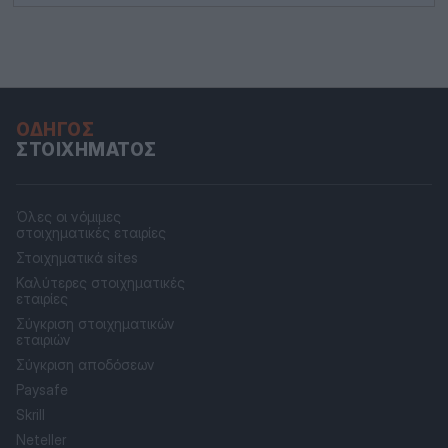
ΟΔΗΓΌΣ
ΣΤΟΙΧΉΜΑΤΟΣ
Όλες οι νόμιμες
στοιχηματικές εταιρίες
Στοιχηματικά sites
Καλύτερες στοιχηματικές
εταιρίες
Σύγκριση στοιχηματικών
εταιριών
Σύγκριση αποδόσεων
Paysafe
Skrill
Neteller