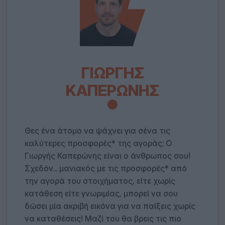
ΓΙΩΡΓΉΣ
ΚΑΠΕΡΏΝΗΣ
Θες ένα άτομο να ψάχνει για σένα τις
καλύτερες προσφορές* της αγοράς; Ο
Γιωργής Καπερώνης είναι ο άνθρωπος σου!
Σχεδόν... μανιακός με τις προσφορές* από
την αγορά του στοιχήματος, είτε χωρίς
κατάθεση είτε γνωριμίας, μπορεί να σου
δώσει μία ακριβή εικόνα για να παίξεις χωρίς
να καταθέσεις! Μαζί του θα βρεις τις πιο