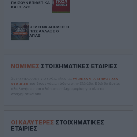
ΠΑΊΖΟΥΝ ΕΠΙΘΕΤΙΚΆ
ΚΑΙ ΟΙ ΔΎΟ
ΘΈΛΕΙ ΝΑ ΑΠΟΔΕΊΞΕΙ
ΠΩΣ ΆΛΛΑΞΕ Ο
ΆΓΙΑΞ
ΝΌΜΙΜΕΣ
ΣΤΟΙΧΗΜΑΤΙΚΈΣ ΕΤΑΙΡΊΕΣ
Συγκεντρώσαμε για εσάς, όλες τις
νόμιμες στοιχηματικές
εταιρίες
που έχουν νόμιμη άδεια στην Ελλάδα. Εδώ θα βρείτε
αξιολογήσεις και αξιόπιστες πληροφορίες για όλα τα
στοιχηματικά site.
ΟΙ ΚΑΛΎΤΕΡΕΣ
ΣΤΟΙΧΗΜΑΤΙΚΈΣ
ΕΤΑΙΡΊΕΣ