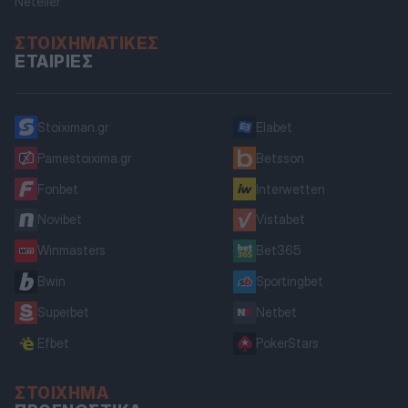
Neteller
ΣΤΟΙΧΗΜΑΤΙΚΈΣ
ΕΤΑΙΡΊΕΣ
Stoiximan.gr
Elabet
Pamestoixima.gr
Betsson
Fonbet
Interwetten
Novibet
Vistabet
Winmasters
Bet365
Bwin
Sportingbet
Superbet
Netbet
Efbet
PokerStars
ΣΤΟΊΧΗΜΑ