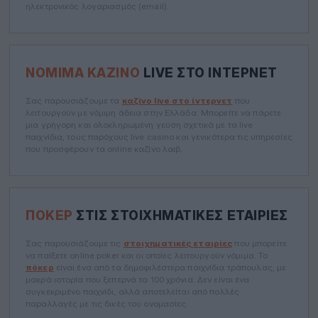
ηλεκτρονικός λογαριασμός (email).
ΝΌΜΙΜΑ ΚΑΖΊΝΟ
LIVE ΣΤΟ ΊΝΤΕΡΝΕΤ
Σας παρουσιάζουμε τα
καζίνο live στο ίντερνετ
που
λειτουργούν με νόμιμη άδεια στην Ελλάδα. Μπορείτε να πάρετε
μια γρήγορη και ολοκληρωμένη γεύση σχετικά με τα live
παιχνίδια, τους παρόχους live casino και γενικότερα τις υπηρεσίες
που προσφέρουν τα online καζίνο λαιβ.
ΠΌΚΕΡ
ΣΤΙΣ ΣΤΟΙΧΗΜΑΤΙΚΈΣ ΕΤΑΙΡΊΕΣ
Σας παρουσιάζουμε τις
στοιχηματικές εταιρίες
που μπορείτε
να παίξετε online poker και οι οποίες λειτουργούν νόμιμα. Το
πόκερ
είναι ένα από τα δημοφιλέστερα παιχνίδια τράπουλας, με
μακρά ιστορία που ξεπερνά τα 100 χρόνια. Δεν είναι ένα
συγκεκριμένο παιχνίδι, αλλά αποτελείται από πολλές
παραλλαγές με τις δικές του ονομασίες.