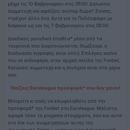
μέχρι τις 10 Φεβρουαρίου στις 05:00. Δηλώνεις
συμμετοχή και κερδίζεις σούπερ δώρα*. Επίσης,
«τρέχει» άλλο ένα: Αυτό για το Ποδόσφαιρο με
διάρκεια ως και τις 7 Φεβρουαρίου στις 05:00.
Διεκδικείς μοναδικά έπαθλα* μέσα από τα
τουρνουά που διοργανώνονται. Θυμίζουμε, η
διαδικασία εγγραφής είναι απλή: Επιλέγεις εκείνο
που σε ενδιαφέρει, στην αρχική σελίδα της Fonbet,
δηλώνεις συμμετοχή και η συνέχεια είναι στα χέρια
σου.
Παίζεις Euroleague προσφορά* που δεν χάνει!
Μπορείτε κι εσείς να επωφεληθείτε από την
προσφορά* της Fonbet στη Euroleague. Μάλιστα,
αφορά τόσο τα pregame στοιχήματα, όσο και αυτά
στο live των αναμετρήσεων αυτής της
αγωνιστικής. Επίσης, υπάρχει ενεργή προσφορά*