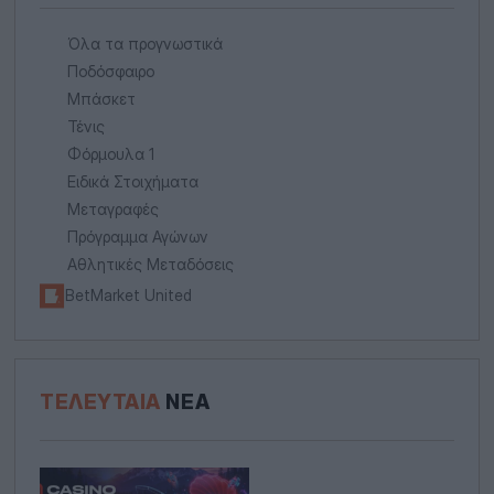
Όλα τα προγνωστικά
Ποδόσφαιρο
Μπάσκετ
Τένις
Φόρμουλα 1
Ειδικά Στοιχήματα
Μεταγραφές
Πρόγραμμα Αγώνων
Αθλητικές Μεταδόσεις
BetMarket United
ΤΕΛΕΥΤΑΊΑ
ΝΈΑ