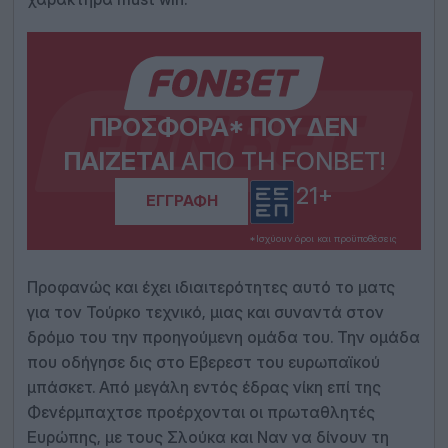
ΠΡΟΣΦΟΡΑ* ΠΟΥ ΔΕΝ
ΠΑΙΖΕΤΑΙ
ΑΠΟ ΤΗ FONBET!
21+
ΕΓΓΡΑΦΗ
*Iσχύουν όροι και προϋποθέσεις
Προφανώς και έχει ιδιαιτερότητες αυτό το ματς
για τον Τούρκο τεχνικό, μιας και συναντά στον
δρόμο του την προηγούμενη ομάδα του. Την ομάδα
που οδήγησε δις στο Εβερεστ του ευρωπαϊκού
μπάσκετ. Από μεγάλη εντός έδρας νίκη επί της
Φενέρμπαχτσε προέρχονται οι πρωταθλητές
Ευρώπης, με τους Σλούκα και Ναν να δίνουν τη