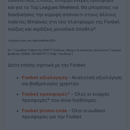
και για το Top Leagues Weekend. Θα μπορέσεις να
διεκδικήσεις την κορυφή απέναντι στους άλλους
παίκτες; Μπαίνεις στη νέα πλατφόρμα της Fonbet,
παίζεις και κερδίζεις μοναδικά έπαθλα*.
*Ισχύουν όροι και προϋποθέσεις|21+
21+ | Αρμόδιος Ρυθμιστής ΕΕΕΠ | Κίνδυνος εθισμού & απώλειας περιουσίας | Γραμμή
βοήθειας ΚΕΘΕΑ: 210 9237777 | Παίξε Υπεύθυνα |
Δείτε επίσης σχετικά με την Fonbet:
Fonbet αξιολόγηση
- Αναλυτική αξιολόγηση
και βαθμολογίες χρηστών
Fonbet προσφορές*
- Όλες οι ενεργές
προσφορές* που είναι διαθέσιμες
Fonbet promo code
- Όλοι οι κωδικοί
προσφοράς για την Fonbet