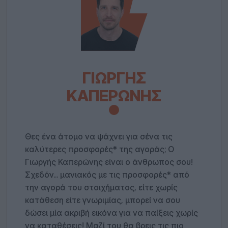
ΓΙΩΡΓΉΣ
ΚΑΠΕΡΏΝΗΣ
Θες ένα άτομο να ψάχνει για σένα τις
καλύτερες προσφορές* της αγοράς; Ο
Γιωργής Καπερώνης είναι ο άνθρωπος σου!
Σχεδόν... μανιακός με τις προσφορές* από
την αγορά του στοιχήματος, είτε χωρίς
κατάθεση είτε γνωριμίας, μπορεί να σου
δώσει μία ακριβή εικόνα για να παίξεις χωρίς
να καταθέσεις! Μαζί του θα βρεις τις πιο