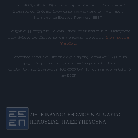
νόμου 4002/2011 (Α 180) για την Παροχή Υπηρεσιών Διαδικτυακού
Στοιχήματος. Οι άδειες δίνονται και ελέγχονται απο την Επιτροπή
Εποπτείας και Ελέγχου Παιγνίων (ΕΕΕΠ).
Η συχνή συμμετοχή στα Παίγνια μπορεί να εκθέτει τους συμμετέχοντες
στον κίνδυνο του εθισμού και στην απώλεια περιουσίας.
Στοιχηματίστε
Υπεύθυνα
Ο ιστότοπος λειτουργεί υπό τη διαχείριση της Betmarket (CY) Ltd και
παρέχει νόμιμα υπηρεσίες στην Ελλάδα με αριθμό Άδειας
Καταλληλότητας Συνεργάτη HGC-000018-AFF, που έχει χορηγηθεί από
την ΕΕΕΠ.
21+ | ΚΙΝΔΥΝΟΣ ΕΘΙΣΜΟΥ & ΑΠΩΛΕΙΑΣ
ΠΕΡΙΟΥΣΙΑΣ | ΠΑΙΞΕ ΥΠΕΥΘΥΝΑ