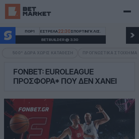
Μενού
22:30
ΠΟΡ1
ΕΣΤΡΈΛΑ
ΣΠΌΡΤΙΝΓΚ ΛΙΣ.
ΠΟΡ1
ΕΣΤΡΈ
BETBUILDER @ 3.30
ΝΑ ΣΚΟΡΆΡΕΙ 
500* ΔΏΡΑ ΧΩΡΙΣ ΚΑΤΆΘΕΣΗ
ΠΡΟΓΝΩΣΤΙΚΆ ΣΤΟΙΧΉΜΑ
FONBET: EUROLEAGUE
ΠΡΟΣΦΟΡΆ* ΠΟΥ ΔΕΝ ΧΆΝΕΙ