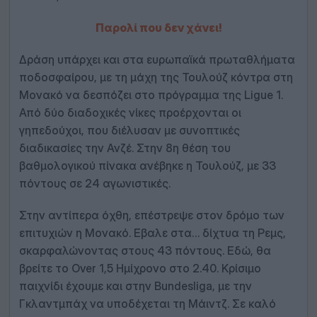
Παρολί που δεν χάνει!
Δράση υπάρχει και στα ευρωπαϊκά πρωταθλήματα
ποδοσφαίρου, με τη μάχη της Τουλούζ κόντρα στη
Μονακό να δεσπόζει στο πρόγραμμα της Ligue 1.
Από δύο διαδοχικές νίκες προέρχονται οι
γηπεδούχοι, που διέλυσαν με συνοπτικές
διαδικασίες την Ανζέ. Στην 8η θέση του
βαθμολογικού πίνακα ανέβηκε η Τουλούζ, με 33
πόντους σε 24 αγωνιστικές.
Στην αντίπερα όχθη, επέστρεψε στον δρόμο των
επιτυχιών η Μονακό. Εβαλε στα… δίχτυα τη Ρεμς,
σκαρφαλώνοντας στους 43 πόντους. Εδώ, θα
βρείτε το Over 1,5 Ημίχρονο στο 2.40. Κρίσιμο
παιχνίδι έχουμε και στην Bundesliga, με την
Γκλαντμπάχ να υποδέχεται τη Μάιντζ. Σε καλό