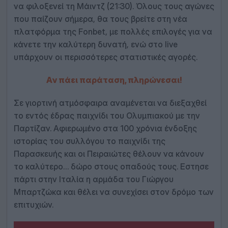
να φιλοξενεί τη Μάιντζ (21:30). Όλους τους αγώνες
που παίζουν σήμερα, θα τους βρείτε στη νέα
πλατφόρμα της Fonbet, με πολλές επιλογές για να
κάνετε την καλύτερη δυνατή, ενώ στο live
υπάρχουν οι περισσότερες στατιστικές αγορές.
Aν πάει παράταση, πληρώνεσαι!
Σε γιορτινή ατμόσφαιρα αναμένεται να διεξαχθεί
το εντός έδρας παιχνίδι του Ολυμπιακού με την
Παρτίζαν. Αφιερωμένο στα 100 χρόνια ένδοξης
ιστορίας του συλλόγου το παιχνίδι της
Παρασκευής και οι Πειραιώτες θέλουν να κάνουν
το καλύτερο… δώρο στους οπαδούς τους. Εστησε
πάρτι στην Ιταλία η αρμάδα του Γιώργου
Μπαρτζώκα και θέλει να συνεχίσει στον δρόμο των
επιτυχιών.