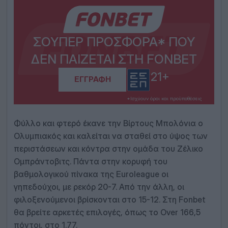
ΣΟΎΠΕΡ ΠΡΟΣΦΟΡΑ* ΠΟΥ
ΔΕΝ ΠΑΙΖΕΤΑΙ ΣΤΗ FONBET
21+
ΕΓΓΡΑΦΉ
*Iσχύουν όροι και προϋποθέσεις
Φύλλο και φτερό έκανε την Βίρτους Μπολόνια ο
Ολυμπιακός και καλείται να σταθεί στο ύψος των
περιστάσεων και κόντρα στην ομάδα του Ζέλικο
Ομπράντοβιτς. Πάντα στην κορυφή του
βαθμολογικού πίνακα της Euroleague οι
γηπεδούχοι, με ρεκόρ 20-7. Από την άλλη, οι
φιλοξενούμενοι βρίσκονται στο 15-12. Στη Fonbet
θα βρείτε αρκετές επιλογές, όπως το Over 166,5
πόντοι, στο 1.77.