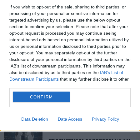
ΣΧΕΤΙΚΆ ΆΡΘΡΑ
If you wish to opt-out of the sale, sharing to third parties, or
processing of your personal or sensitive information for
targeted advertising by us, please use the below opt-out
HAPPY HOUR ΜΕ 5 ΔΏΡΑ* ΣΕ ΌΛΟΥΣ
section to confirm your selection. Please note that after your
ΤΟ ΣΆΒΒΑΤΟ ΑΠΌ ΤΗ STOIXIMAN!
opt-out request is processed you may continue seeing
interest-based ads based on personal information utilized by
us or personal information disclosed to third parties prior to
your opt-out. You may separately opt-out of the further
disclosure of your personal information by third parties on the
ΟΙ ΑΝΑΜΕΤΡΉΣΕΙΣ ΤΟΥ
IAB’s list of downstream participants. This information may
ΣΑΒΒΑΤΟΚΎΡΙΑΚΟΥ ΣΤΗ STOIXIMAN,
also be disclosed by us to third parties on the
IAB’s List of
ΜΕ ΈΠΑΘΛΟ* ΑΝΤΑΜΟΙΒΉΣ!
Downstream Participants
that may further disclose it to other
third parties.
CONFIRM
SUPERBET: ΝΈΑ ΚΑΛΟΚΑΙΡΙΝΉ
ΠΡΟΣΦΟΡΆ* ΜΕ 555 ΔΏΡΑ* ΧΩΡΊΣ
ΚΑΤΆΘΕΣΗ!
Data Deletion
Data Access
Privacy Policy