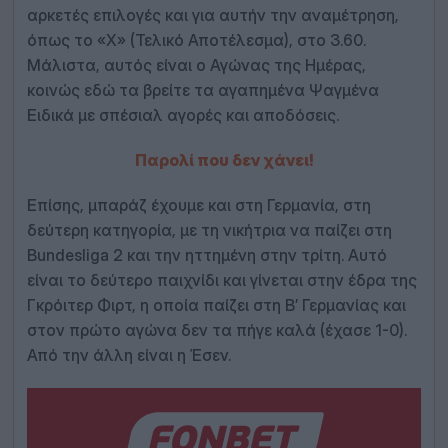
αρκετές επιλογές και για αυτήν την αναμέτρηση,
όπως το «Χ» (Τελικό Αποτέλεσμα), στο 3.60.
Μάλιστα, αυτός είναι ο Αγώνας της Ημέρας,
κοινώς εδώ τα βρείτε τα αγαπημένα Ψαγμένα
Ειδικά με σπέσιαλ αγορές και αποδόσεις.
Παρολί που δεν χάνει!
Επίσης, μπαράζ έχουμε και στη Γερμανία, στη
δεύτερη κατηγορία, με τη νικήτρια να παίζει στη
Bundesliga 2 και την ηττημένη στην τρίτη. Αυτό
είναι το δεύτερο παιχνίδι και γίνεται στην έδρα της
Γκρόιτερ Φιρτ, η οποία παίζει στη Β’ Γερμανίας και
στον πρώτο αγώνα δεν τα πήγε καλά (έχασε 1-0).
Από την άλλη είναι η Έσεν.