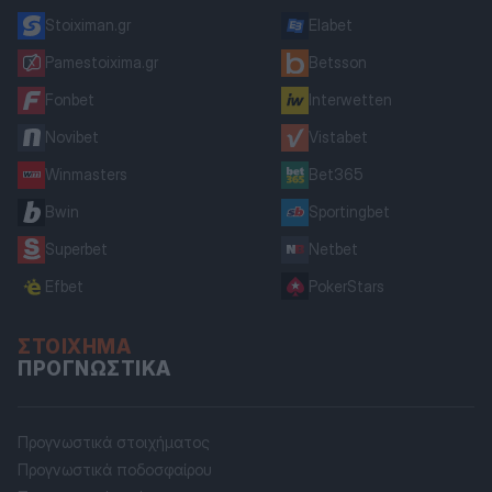
Stoiximan.gr
Elabet
Pamestoixima.gr
Betsson
Fonbet
Interwetten
Novibet
Vistabet
Winmasters
Bet365
Bwin
Sportingbet
Superbet
Netbet
Efbet
PokerStars
ΣΤΟΊΧΗΜΑ
ΠΡΟΓΝΩΣΤΙΚΆ
Προγνωστικά στοιχήματος
Προγνωστικά ποδοσφαίρου