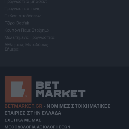
Προγνωστικά μπάσκετ
Προγνωστικά τένις
Πτώση αποδόσεων
Τζίροι Betfair
Κουπόνι Πάμε Στοίχημα
Μελετημένα Προγνωστικά
Αθλητικές Μεταδόσεις
Σήμερα
BETMARKET.GR
-
ΝΌΜΙΜΕΣ ΣΤΟΙΧΗΜΑΤΙΚΈΣ
ΕΤΑΙΡΊΕΣ ΣΤΗΝ ΕΛΛΆΔΑ
ΣΧΕΤΙΚΆ ΜΕ ΜΑΣ
ΜΕΘΟΔΟΛΟΓΊΑ ΑΞΙΟΛΟΓΉΣΕΩΝ