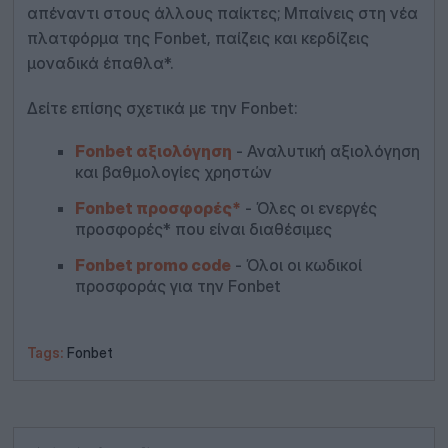
απέναντι στους άλλους παίκτες; Μπαίνεις στη νέα
πλατφόρμα της Fonbet, παίζεις και κερδίζεις
μοναδικά έπαθλα*.
Δείτε επίσης σχετικά με την Fonbet:
Fonbet αξιολόγηση
- Αναλυτική αξιολόγηση
και βαθμολογίες χρηστών
Fonbet προσφορές*
- Όλες οι ενεργές
προσφορές* που είναι διαθέσιμες
Fonbet promo code
- Όλοι οι κωδικοί
προσφοράς για την Fonbet
Tags:
Fonbet