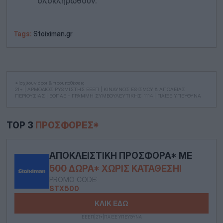
ολοκληρωθούν.
Tags:
Stoiximan.gr
*Ισχύουν όροι & προυποθέσεις
21+ | ΑΡΜΟΔΙΟΣ ΡΥΘΜΙΣΤΗΣ ΕΕΕΠ | ΚΙΝΔΥΝΟΣ ΕΘΙΣΜΟΥ & ΑΠΩΛΕΙΑΣ
ΠΕΡΙΟΥΣΙΑΣ | ΕΟΠΑΕ – ΓΡΑΜΜΗ ΣΥΜΒΟΥΛΕΥΤΙΚΗΣ: 1114 | ΠΑΙΞΕ ΥΠΕΥΘΥΝΑ
TOP 3
ΠΡΟΣΦΟΡΈΣ*
ΑΠΟΚΛΕΙΣΤΙΚΉ ΠΡΟΣΦΟΡΆ* ΜΕ
500 ΔΏΡΑ* ΧΩΡΊΣ ΚΑΤΆΘΕΣΗ!
PROMO CODE:
STX500
ΚΛΙΚ ΕΔΩ
ΕΕΕΠ|21+|ΠΑΙΞΕ ΥΠΕΥΘΥΝΑ