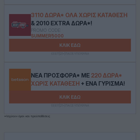
3110 ΔΏΡΑ* ΟΛΑ ΧΩΡΊΣ ΚΑΤΆΘΕΣΗ
& 2010 EXTRA ΔΏΡΑ*!
PROMO CODE:
SUMMER5000
ΚΛΙΚ ΕΔΩ
ΕΕΕΠ|21+|ΠΑΙΞΕ ΥΠΕΥΘΥΝΑ
ΝΈΑ ΠΡΟΣΦΟΡΆ* ΜΕ
220 ΔΏΡΑ*
ΧΩΡΊΣ ΚΑΤΆΘΕΣΗ
+ ΈΝΑ ΓΎΡΙΣΜΑ!
ΚΛΙΚ ΕΔΩ
ΕΕΕΠ|21+|ΠΑΙΞΕ ΥΠΕΥΘΥΝΑ
*Ισχύουν όροι και προϋποθέσεις