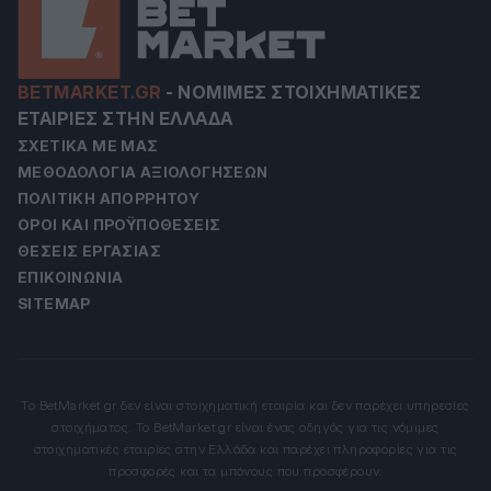
BETMARKET.GR
-
ΝΌΜΙΜΕΣ ΣΤΟΙΧΗΜΑΤΙΚΈΣ
ΕΤΑΙΡΊΕΣ ΣΤΗΝ ΕΛΛΆΔΑ
ΣΧΕΤΙΚΆ ΜΕ ΜΑΣ
ΜΕΘΟΔΟΛΟΓΊΑ ΑΞΙΟΛΟΓΉΣΕΩΝ
ΠΟΛΙΤΙΚΉ ΑΠΟΡΡΉΤΟΥ
ΌΡΟΙ ΚΑΙ ΠΡΟΫΠΟΘΈΣΕΙΣ
ΘΈΣΕΙΣ ΕΡΓΑΣΊΑΣ
ΕΠΙΚΟΙΝΩΝΊΑ
SITEMAP
Το BetMarket.gr δεν είναι στοιχηματική εταιρία και δεν παρέχει υπηρεσίες
στοιχήματος. Το BetMarket.gr είναι ένας οδηγός για τις νόμιμες
στοιχηματικές εταιρίες στην Ελλάδα και παρέχει πληροφορίες για τις
προσφορές και τα μπόνους που προσφέρουν.