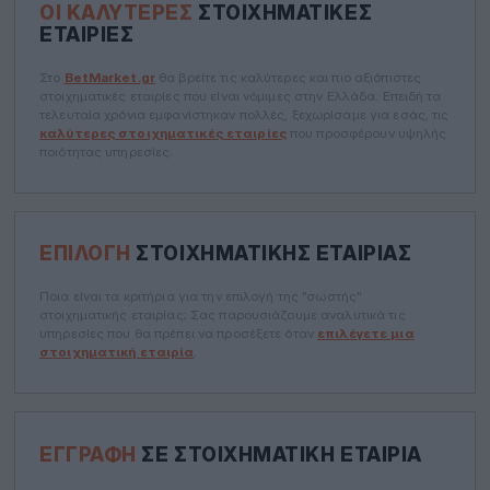
ΟΙ ΚΑΛΎΤΕΡΕΣ
ΣΤΟΙΧΗΜΑΤΙΚΈΣ
ΕΤΑΙΡΊΕΣ
Στο
BetMarket.gr
θα βρείτε τις καλύτερες και πιο αξιόπιστες
στοιχηματικές εταιρίες που είναι νόμιμες στην Ελλάδα. Επειδή τα
τελευταία χρόνια εμφανίστηκαν πολλές, ξεχωρίσαμε για εσάς, τις
καλύτερες στοιχηματικές εταιρίες
που προσφέρουν υψηλής
ποιότητας υπηρεσίες.
ΕΠΙΛΟΓΉ
ΣΤΟΙΧΗΜΑΤΙΚΉΣ ΕΤΑΙΡΊΑΣ
Ποια είναι τα κριτήρια για την επιλογή της "σωστής"
στοιχηματικής εταιρίας; Σας παρουσιάζουμε αναλυτικά τις
υπηρεσίες που θα πρέπει να προσέξετε όταν
επιλέγετε μια
στοιχηματική εταιρία
.
ΕΓΓΡΑΦΉ
ΣΕ ΣΤΟΙΧΗΜΑΤΙΚΉ ΕΤΑΙΡΊΑ