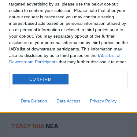
targeted advertising by us, please use the below opt-out
ΑΝΑΛΎΣΕΙΣ
section to confirm your selection. Please note that after your
opt-out request is processed you may continue seeing
interest-based ads based on personal information utilized by
Όλα τα προγνωστικά
us or personal information disclosed to third parties prior to
Ποδόσφαιρο
your opt-out. You may separately opt-out of the further
Μπάσκετ
disclosure of your personal information by third parties on the
IAB’s list of downstream participants. This information may
Τένις
also be disclosed by us to third parties on the
IAB’s List of
Φόρμουλα 1
Downstream Participants
that may further disclose it to other
Ειδικά Στοιχήματα
third parties.
Μεταγραφές
CONFIRM
Πρόγραμμα Αγώνων
Αθλητικές Μεταδόσεις
BetMarket United
Data Deletion
Data Access
Privacy Policy
ΤΕΛΕΥΤΑΊΑ
ΝΈΑ