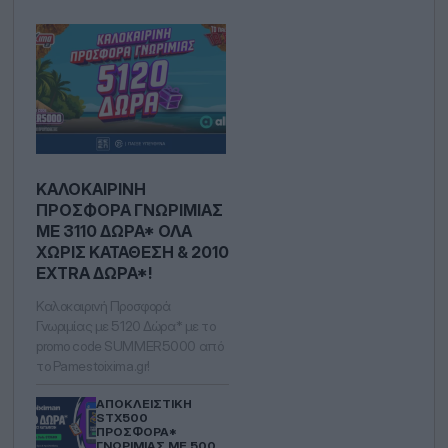
ΚΑΛΟΚΑΙΡΙΝΉ
ΠΡΟΣΦΟΡΆ ΓΝΩΡΙΜΊΑΣ
ΜΕ 3110 ΔΏΡΑ* ΟΛΑ
ΧΩΡΊΣ ΚΑΤΆΘΕΣΗ & 2010
EXTRA ΔΏΡΑ*!
Καλοκαιρινή Προσφορά
Γνωριμίας με 5120 Δώρα* με το
promo code SUMMER5000 από
το Pamestoixima.gr!
ΑΠΟΚΛΕΙΣΤΙΚΉ
STX500
ΠΡΟΣΦΟΡΆ*
ΓΝΩΡΙΜΊΑΣ ΜΕ 500