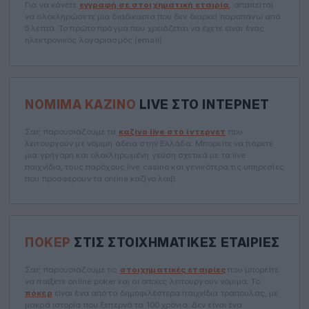
Για να κάνετε
εγγραφή σε στοιχηματική εταιρία
, απαιτείται
να ολοκληρώσετε μια διαδικασία που δεν διαρκεί παραπάνω από
5 λεπτά. Το πρώτο πράγμα που χρειάζεται να έχετε είναι ένας
ηλεκτρονικός λογαριασμός (email).
ΝΌΜΙΜΑ ΚΑΖΊΝΟ
LIVE ΣΤΟ ΊΝΤΕΡΝΕΤ
Σας παρουσιάζουμε τα
καζίνο live στο ίντερνετ
που
λειτουργούν με νόμιμη άδεια στην Ελλάδα. Μπορείτε να πάρετε
μια γρήγορη και ολοκληρωμένη γεύση σχετικά με τα live
παιχνίδια, τους παρόχους live casino και γενικότερα τις υπηρεσίες
που προσφέρουν τα online καζίνο λαιβ.
ΠΌΚΕΡ
ΣΤΙΣ ΣΤΟΙΧΗΜΑΤΙΚΈΣ ΕΤΑΙΡΊΕΣ
Σας παρουσιάζουμε τις
στοιχηματικές εταιρίες
που μπορείτε
να παίξετε online poker και οι οποίες λειτουργούν νόμιμα. Το
πόκερ
είναι ένα από τα δημοφιλέστερα παιχνίδια τράπουλας, με
μακρά ιστορία που ξεπερνά τα 100 χρόνια. Δεν είναι ένα