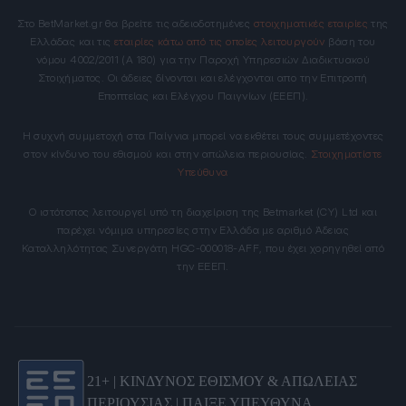
Στο BetMarket.gr θα βρείτε τις αδειοδοτημένες
στοιχηματικές εταιρίες
της
Ελλάδας και τις
εταιρίες κάτω από τις οποίες λειτουργούν
βάση του
νόμου 4002/2011 (Α 180) για την Παροχή Υπηρεσιών Διαδικτυακού
Στοιχήματος. Οι άδειες δίνονται και ελέγχονται απο την Επιτροπή
Εποπτείας και Ελέγχου Παιγνίων (ΕΕΕΠ).
Η συχνή συμμετοχή στα Παίγνια μπορεί να εκθέτει τους συμμετέχοντες
στον κίνδυνο του εθισμού και στην απώλεια περιουσίας.
Στοιχηματίστε
Υπεύθυνα
Ο ιστότοπος λειτουργεί υπό τη διαχείριση της Betmarket (CY) Ltd και
παρέχει νόμιμα υπηρεσίες στην Ελλάδα με αριθμό Άδειας
Καταλληλότητας Συνεργάτη HGC-000018-AFF, που έχει χορηγηθεί από
την ΕΕΕΠ.
21+ | ΚΙΝΔΥΝΟΣ ΕΘΙΣΜΟΥ & ΑΠΩΛΕΙΑΣ
ΠΕΡΙΟΥΣΙΑΣ | ΠΑΙΞΕ ΥΠΕΥΘΥΝΑ