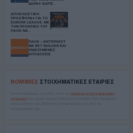
ΔΏΡΑ* ΧΩΡΊΣ
ΚΑΤΆΘΕΣΗ ΑΠΌ ΤΗ
STOIXIMAN
ΑΠΟΚΛΕΙΣΤΙΚΉ
ΠΡΟΣΦΟΡΆ* ΓΙΑ ΤΟ
EUROPA LEAGUE, ΜΕ
ΤΗΝ ΠΡΌΚΡΙΣΗ ΤΟΥ
ΠΑΟΚ ΝΑ
ΠΡΟΣΦΈΡΕΤΑΙ ΣΤΟ
100!
ΠΑΟΚ – ΆΝΤΕΡΛΕΧΤ
ΜΕ BET BUILDER ΚΑΙ
ΕΝΙΣΧΥΜΈΝΕΣ
ΑΠΟΔΌΣΕΙΣ
ΝΌΜΙΜΕΣ
ΣΤΟΙΧΗΜΑΤΙΚΈΣ ΕΤΑΙΡΊΕΣ
Συγκεντρώσαμε για εσάς, όλες τις
νόμιμες στοιχηματικές
εταιρίες
που έχουν νόμιμη άδεια στην Ελλάδα. Εδώ θα βρείτε
αξιολογήσεις και αξιόπιστες πληροφορίες για όλα τα
στοιχηματικά site.