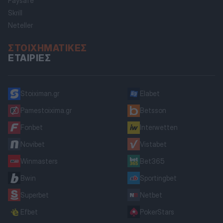
Paysafe
Skrill
Neteller
ΣΤΟΙΧΗΜΑΤΙΚΈΣ
ΕΤΑΙΡΊΕΣ
Stoiximan.gr
Elabet
Pamestoixima.gr
Betsson
Fonbet
Interwetten
Novibet
Vistabet
Winmasters
Bet365
Bwin
Sportingbet
Superbet
Netbet
Efbet
PokerStars