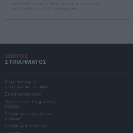
συγκεκριμένο παιχνίδι, αλλά αποτελείται από πολλές
παραλλαγές με τις δικές του ονομασίες.
ΟΔΗΓΌΣ
ΣΤΟΙΧΉΜΑΤΟΣ
Όλες οι νόμιμες
στοιχηματικές εταιρίες
Στοιχηματικά sites
Καλύτερες στοιχηματικές
εταιρίες
Σύγκριση στοιχηματικών
εταιριών
Σύγκριση αποδόσεων