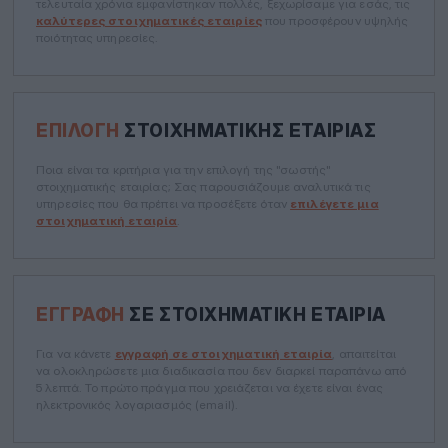
τελευταία χρόνια εμφανίστηκαν πολλές, ξεχωρίσαμε για εσάς, τις
καλύτερες στοιχηματικές εταιρίες
που προσφέρουν υψηλής
ποιότητας υπηρεσίες.
ΕΠΙΛΟΓΉ
ΣΤΟΙΧΗΜΑΤΙΚΉΣ ΕΤΑΙΡΊΑΣ
Ποια είναι τα κριτήρια για την επιλογή της "σωστής"
στοιχηματικής εταιρίας; Σας παρουσιάζουμε αναλυτικά τις
υπηρεσίες που θα πρέπει να προσέξετε όταν
επιλέγετε μια
στοιχηματική εταιρία
.
ΕΓΓΡΑΦΉ
ΣΕ ΣΤΟΙΧΗΜΑΤΙΚΉ ΕΤΑΙΡΊΑ
Για να κάνετε
εγγραφή σε στοιχηματική εταιρία
, απαιτείται
να ολοκληρώσετε μια διαδικασία που δεν διαρκεί παραπάνω από
5 λεπτά. Το πρώτο πράγμα που χρειάζεται να έχετε είναι ένας
ηλεκτρονικός λογαριασμός (email).