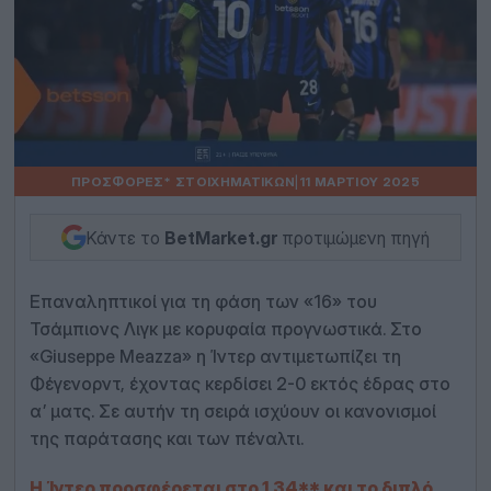
ΠΡΟΣΦΟΡΈΣ* ΣΤΟΙΧΗΜΑΤΙΚΏΝ
|
11 ΜΑΡΤΊΟΥ 2025
Κάντε το
BetMarket.gr
προτιμώμενη πηγή
Επαναληπτικοί για τη φάση των «16» του
Τσάμπιονς Λιγκ με κορυφαία προγνωστικά. Στο
«Giuseppe Meazza» η Ίντερ αντιμετωπίζει τη
Φέγενορντ, έχοντας κερδίσει 2-0 εκτός έδρας στο
α’ ματς. Σε αυτήν τη σειρά ισχύουν οι κανονισμοί
της παράτασης και των πέναλτι.
Η Ίντερ προσφέρεται στο 1,34** και το διπλό