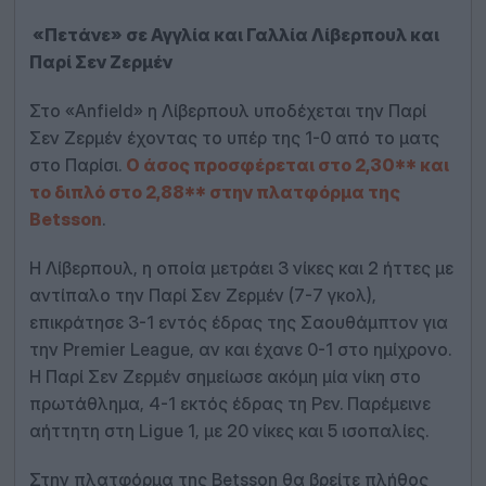
«Πετάνε» σε Αγγλία και Γαλλία Λίβερπουλ και
Παρί Σεν Ζερμέν
Στο «Anfield» η Λίβερπουλ υποδέχεται την Παρί
Σεν Ζερμέν έχοντας το υπέρ της 1-0 από το ματς
στο Παρίσι.
Ο άσος προσφέρεται στο 2,30** και
το διπλό στο 2,88** στην πλατφόρμα της
Betsson
.
Η Λίβερπουλ, η οποία μετράει 3 νίκες και 2 ήττες με
αντίπαλο την Παρί Σεν Ζερμέν (7-7 γκολ),
επικράτησε 3-1 εντός έδρας της Σαουθάμπτον για
την Premier League, αν και έχανε 0-1 στο ημίχρονο.
H Παρί Σεν Ζερμέν σημείωσε ακόμη μία νίκη στο
πρωτάθλημα, 4-1 εκτός έδρας τη Ρεν. Παρέμεινε
αήττητη στη Ligue 1, με 20 νίκες και 5 ισοπαλίες.
Στην πλατφόρμα της Betsson θα βρείτε πλήθος