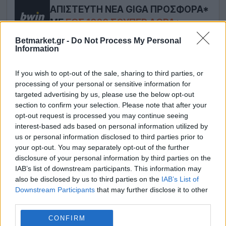
ΑΠΊΣΤΕΥΤΗ ΝΈΑ GIGA ΠΡΟΣΦΟΡΆ*
ΜΕ
ΕΩΣ 1000 ΣΟΎΠΕΡ ΔΩΡΑ*
Betmarket.gr -
Do Not Process My Personal
ΚΛΙΚ ΕΔΩ
Information
ΕΕΕΠ|21+|ΠΑΙΞΕ ΥΠΕΥΘΥΝΑ
If you wish to opt-out of the sale, sharing to third parties, or
processing of your personal or sensitive information for
ΑΠΟΚΛΕΙΣΤΙΚΉ ΠΡΟΣΦΟΡΆ* ΜΕ
targeted advertising by us, please use the below opt-out
500 ΔΏΡΑ* ΧΩΡΊΣ ΚΑΤΆΘΕΣΗ!
section to confirm your selection. Please note that after your
PROMO CODE:
opt-out request is processed you may continue seeing
STX500
interest-based ads based on personal information utilized by
us or personal information disclosed to third parties prior to
ΚΛΙΚ ΕΔΩ
your opt-out. You may separately opt-out of the further
ΕΕΕΠ|21+|ΠΑΙΞΕ ΥΠΕΥΘΥΝΑ
disclosure of your personal information by third parties on the
IAB’s list of downstream participants. This information may
*Ισχύουν όροι και προϋποθέσεις
also be disclosed by us to third parties on the
IAB’s List of
Downstream Participants
that may further disclose it to other
third parties.
CONFIRM