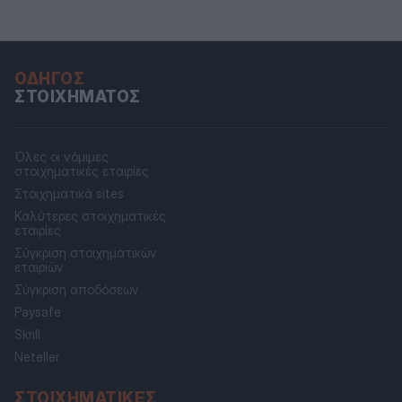
ΟΔΗΓΌΣ
ΣΤΟΙΧΉΜΑΤΟΣ
Όλες οι νόμιμες
στοιχηματικές εταιρίες
Στοιχηματικά sites
Καλύτερες στοιχηματικές
εταιρίες
Σύγκριση στοιχηματικών
εταιριών
Σύγκριση αποδόσεων
Paysafe
Skrill
Neteller
ΣΤΟΙΧΗΜΑΤΙΚΈΣ