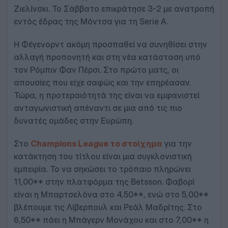
Ζιελίνσκι. Το Σάββατο επικράτησε 3-2 με ανατροπή
εντός έδρας της Μόντσα για τη Serie A.
H Φέγενορντ ακόμη προσπαθεί να συνηθίσει στην
αλλαγή προπονητή και στη νέα κατάσταση υπό
τον Ρόμπιν Φαν Πέρσι. Στο πρώτο ματς, οι
απουσίες που είχε σαφώς και την επηρέασαν.
Τώρα, η προτεραιότητά της είναι να εμφανιστεί
ανταγωνιστική απέναντι σε μια από τις πιο
δυνατές ομάδες στην Ευρώπη.
Στο
Champions League το στοίχημα
για την
κατάκτηση του τίτλου είναι μια συγκλονιστική
εμπειρία. Το να σηκώσει το τρόπαιο πληρώνει
11,00** στην πλατφόρμα της Betsson. Φαβορί
είναι η Μπαρτσελόνα στο 4,50**, ενώ στο 5,00**
βλέπουμε τις Λίβερπουλ και Ρεάλ Μαδρίτης. Στο
6,50** πάει η Μπάγερν Μονάχου και στο 7,00** η