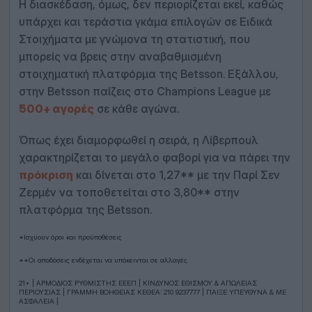
H διασκέδαση, όμως, δεν περιορίζεται εκεί, καθώς
υπάρχει και τεράστια γκάμα επιλογών σε Ειδικά
Στοιχήματα με γνώμονα τη στατιστική, που
μπορείς να βρεις στην αναβαθμισμένη
στοιχηματική πλατφόρμα της Betsson. Εξάλλου,
στην Betsson παίζεις στο Champions League με
500+ αγορές
σε κάθε αγώνα.
Όπως έχει διαμορφωθεί η σειρά, η Λίβερπουλ
χαρακτηρίζεται το μεγάλο φαβορί για να πάρει την
πρόκριση
και δίνεται στο 1,27** με την Παρί Σεν
Ζερμέν να τοποθετείται στο 3,80** στην
πλατφόρμα της Betsson.
*Ισχύουν όροι και προϋποθέσεις
**Οι αποδόσεις ενδέχεται να υπόκεινται σε αλλαγές.
21+ | ΑΡΜΟΔΙΟΣ ΡΥΘΜΙΣΤΗΣ ΕΕΕΠ | ΚΙΝΔΥΝΟΣ ΕΘΙΣΜΟΥ & ΑΠΩΛΕΙΑΣ
ΠΕΡΙΟΥΣΙΑΣ | ΓΡΑΜΜΗ ΒΟΗΘΕΙΑΣ ΚΕΘΕΑ: 210 9237777 | ΠΑΙΞΕ ΥΠΕΥΘΥΝΑ & ΜΕ
ΑΣΦΑΛΕΙΑ |