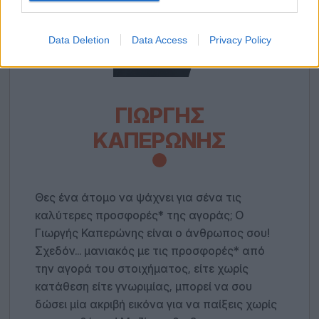
Data Deletion
Data Access
Privacy Policy
ΓΙΩΡΓΉΣ
ΚΑΠΕΡΏΝΗΣ
Θες ένα άτομο να ψάχνει για σένα τις
καλύτερες προσφορές* της αγοράς; Ο
Γιωργής Καπερώνης είναι ο άνθρωπος σου!
Σχεδόν... μανιακός με τις προσφορές* από
την αγορά του στοιχήματος, είτε χωρίς
κατάθεση είτε γνωριμίας, μπορεί να σου
δώσει μία ακριβή εικόνα για να παίξεις χωρίς