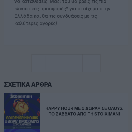
να καταθέσεις! Μαζί του θα βρεις τις πιο
ελκυστικές προσφορές* για στοίχημα στην
Ελλάδα και θα τις συνδυάσεις με τις
καλύτερες αγορές!
ΣΧΕΤΙΚΆ ΆΡΘΡΑ
HAPPY HOUR ΜΕ 5 ΔΏΡΑ* ΣΕ ΌΛΟΥΣ
ΤΟ ΣΆΒΒΑΤΟ ΑΠΌ ΤΗ STOIXIMAN!