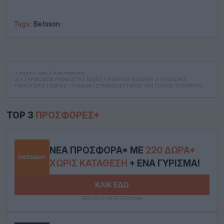
Tags:
Betsson
*Ισχύουν όροι & προυποθέσεις
21+ | ΑΡΜΟΔΙΟΣ ΡΥΘΜΙΣΤΗΣ ΕΕΕΠ | ΚΙΝΔΥΝΟΣ ΕΘΙΣΜΟΥ & ΑΠΩΛΕΙΑΣ
ΠΕΡΙΟΥΣΙΑΣ | ΕΟΠΑΕ – ΓΡΑΜΜΗ ΣΥΜΒΟΥΛΕΥΤΙΚΗΣ: 1114 | ΠΑΙΞΕ ΥΠΕΥΘΥΝΑ
TOP 3
ΠΡΟΣΦΟΡΈΣ*
ΝΈΑ ΠΡΟΣΦΟΡΆ* ΜΕ
220 ΔΏΡΑ*
ΧΩΡΊΣ ΚΑΤΆΘΕΣΗ
+ ΈΝΑ ΓΎΡΙΣΜΑ!
ΚΛΙΚ ΕΔΩ
ΕΕΕΠ|21+|ΠΑΙΞΕ ΥΠΕΥΘΥΝΑ