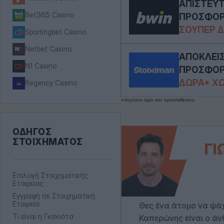
ΑΠΊΣΤΕΥΤ
Bet365 Casino
ΠΡΟΣΦΟΡ
ΣΟΎΠΕΡ 
Sportingbet Casino
Netbet Casino
ΑΠΟΚΛΕΙ
N1 Casino
ΠΡΟΣΦΟΡ
ΔΏΡΑ* ΧΩ
Regency Casino
*Ισχύουν όροι και προϋποθέσεις
ΟΔΗΓΌΣ
ΣΤΟΙΧΉΜΑΤΟΣ
ΓΙ
Επιλογή Στοιχηματικής
Εταιρείας
Εγγραφή σε Στοιχηματική
Εταιρεία
Θες ένα άτομο να ψάχ
Τι είναι η Γκανιότα
Καπερώνης είναι ο άν