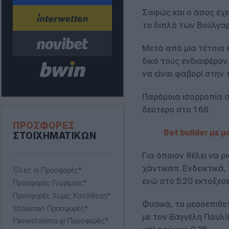
Σαφώς και ο άσος έχει
το διπλό των Βούλγαρ
Μετά από μία τέτοια 
δικό τους ενδιαφέρον.
να είναι φαβορί στην τ
Παρόμοια ισορροπία στ
δεύτερο στο 1.68.
ΠΡΟΣΦΟΡΈΣ
Bet builder με
ΣΤΟΙΧΗΜΑΤΙΚΏΝ
Για όποιον θέλει να ρ
χάντικαπ. Ενδεικτικά,
Όλες οι Προσφορές*
ενώ στο 5.20 εκτοξεύε
Προσφορές Γνωριμίας*
Προσφορές Χωρίς Κατάθεση*
Φυσικά, το μεσοεπιθετ
Stoiximan Προσφορές*
με τον Βαγγέλη Παυλίδ
Pamestoixima.gr Προσφορές*