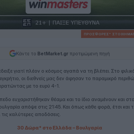
ΠΡΟΣΦΟΡΈΣ* ΣΤΟΙΧΗΜΑ
Κάντε το
BetMarket.gr
προτιμώμενη πηγή
δειξε γιατί πλέον ο κόσμος αγαπά να τη βλέπει. Στο φιλι
αγκρήτιο, οι διεθνείς μας δεν άφησαν το παραμικρό περιθ
κρατώντας με το ευρύ 4-1.
πεδο ευχαριστήθηκαν θέαμα και το ίδιο αναμένουν και στ
Βουλγαρία απόψε στις 21:45. Και όπως κάθε φορά, έτσι και 
 τις καλύτερες αποδόσεις.
30 Δώρα* στο Ελλάδα – Βουλγαρία