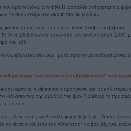
 τον πρώτο λόγο, στο 1.60. Η ισοπαλία ανέρχεται πιο ψηλά
ων το συναντάμε στο ακόμη πιο υψηλό 5.90.
εμφάνιση όπως αυτή του περασμένου Σαββάτου βέβαια, τα
 Το Over 2,5 βρίσκεται πάνω από τον διπλασιασμό (2.05), μ
ιμή του 1.68.
ο Goal/Goal και No Goal, με το πρώτο να ανέρχεται στο 2.
 μοναδικά δώρα* και πλούσιες επιβραβεύσεις* από τη w
ισκάρει αρκετά, η winmasters προσφέρει και τις καλύτερες
 το -1.5 ασιατικό της ομάδας του Ιβάν Γιοβάνοβιτς προσφέρ
ται το -2,5!
ικό ταλέντο της «γαλανόλευκης» ξεχειλίζει. Πολλοί οι υπ
η να είναι ο νούμερο ένα «ύποπτος» να βρει δίχτυα, επιλ