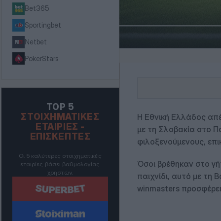
Bet365
Sportingbet
Netbet
PokerStars
TOP 5
ΣΤΟΙΧΗΜΑΤΙΚΕΣ
Η Εθνική Ελλάδος απέ
ΕΤΑΙΡΙΕΣ -
με τη Σλοβακία στο Π
ΕΠΙΣΚΈΠΤΕΣ
φιλοξενούμενους, επι
Οι 5 καλύτερες στοιχηματικές
Όσοι βρέθηκαν στο γή
εταιρίες βάσει βαθμολογίας
χρηστών.
παιχνίδι, αυτό με τη 
winmasters προσφέρει