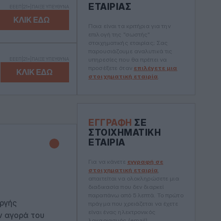
ΕΤΑΙΡΊΑΣ
ΕΕΕΠ|21+|ΠΑΙΞΕ ΥΠΕΥΘΥΝΑ
ΚΛΙΚ ΕΔΩ
Ποια είναι τα κριτήρια για την
επιλογή της "σωστής"
στοιχηματικής εταιρίας; Σας
παρουσιάζουμε αναλυτικά τις
υπηρεσίες που θα πρέπει να
ΕΕΕΠ|21+|ΠΑΙΞΕ ΥΠΕΥΘΥΝΑ
προσέξετε όταν
επιλέγετε μια
ΚΛΙΚ ΕΔΩ
στοιχηματική εταιρία
.
ΕΓΓΡΑΦΉ
ΣΕ
ΣΤΟΙΧΗΜΑΤΙΚΉ
ΕΤΑΙΡΊΑ
Για να κάνετε
εγγραφή σε
στοιχηματική εταιρία
,
απαιτείται να ολοκληρώσετε μια
διαδικασία που δεν διαρκεί
παραπάνω από 5 λεπτά. Το πρώτο
ωργής
πράγμα που χρειάζεται να έχετε
είναι ένας ηλεκτρονικός
ν αγορά του
λογαριασμός (email).