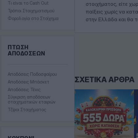
Τι είναι το Cash Out
στοιχήματος, είτε χωρ
Τρόποι Στοιχηματισμού
παίξεις χωρίς να κατα
Φορολογία στο Στοίχημα
στην Ελλάδα και θα τι
ΠΤΩΣΗ
ΑΠΟΔΟΣΕΩΝ
Αποδόσεις Ποδοσφαίρου
ΣΧΕΤΙΚΆ ΆΡΘΡΑ
Αποδόσεις Μπάσκετ
Αποδόσεις Τένις
Σύγκριση αποδόσεων
στοιχηματικών εταιριών
Τζίροι Στοιχήματος