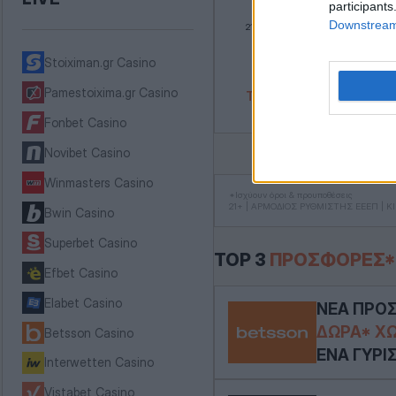
participants
Downstream 
21+ | Παίξε Υπεύθυνα | Αρμόδιος Ρυ
Stoiximan.gr Casino
Pamestoixima.gr Casino
Tags:
Winmasters
Fonbet Casino
Novibet Casino
Winmasters Casino
*Ισχύουν όροι & προυποθέσεις
21+ | ΑΡΜΟΔΙΟΣ ΡΥΘΜΙΣΤΗΣ ΕΕΕΠ | 
Bwin Casino
Superbet Casino
TOP 3
ΠΡΟΣΦΟΡΈΣ*
Efbet Casino
Elabet Casino
ΝΈΑ ΠΡΟ
ΔΏΡΑ* ΧΩ
Betsson Casino
ΈΝΑ ΓΎΡΙ
Interwetten Casino
Vistabet Casino