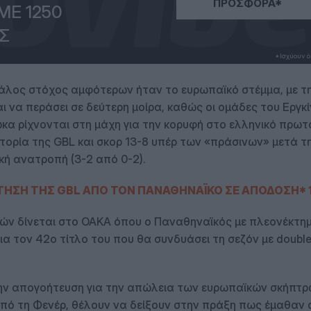
ΠΡΟΣΦΟΡΑ*
ΜΕ 1250
Σ
*Ισχύουν ό
γάλος στόχος αμφότερων ήταν το ευρωπαϊκό στέμμα, με τ
αι να περάσει σε δεύτερη μοίρα, καθώς οι ομάδες του Εργκ
α ρίχνονται στη μάχη για την κορυφή στο ελληνικό πρωτ
τορία της GBL και σκορ 13-8 υπέρ των «πράσινων» μετά τ
κή ανατροπή (3-2 από 0-2).
ΤΗΣΗ ΤΗΣ GBL ΑΠΟ ΤΟΝ ΠΑΝΑΘΗΝΑΪΚΟ ΣΕ ΑΠΟΔΟΣΗ* 
ών δίνεται στο ΟΑΚΑ όπου ο Παναθηναϊκός με πλεονέκτημ
ια τον 42ο τίτλο του που θα συνδυάσει τη σεζόν με doubl
την απογοήτευση για την απώλεια των ευρωπαϊκών σκήπτρ
από τη Φενέρ, θέλουν να δείξουν στην πράξη πως έμαθαν 