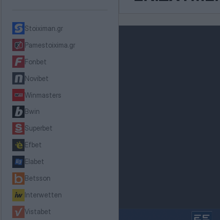
Stoiximan.gr
Pamestoixima.gr
Fonbet
Novibet
Winmasters
Bwin
Superbet
Efbet
Elabet
Betsson
Interwetten
Vistabet