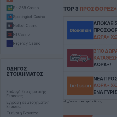
Bet365 Casino
TOP 3
ΠΡΟΣΦΟΡΈΣ*
Sportingbet Casino
ΑΠΟΚΛΕΙ
Netbet Casino
ΠΡΟΣΦΟΡ
N1 Casino
ΔΏΡΑ* ΧΩ
Regency Casino
3110 ΔΏΡ
ΚΑΤΆΘΕΣ
ΔΏΡΑ*!
ΟΔΗΓΌΣ
ΣΤΟΙΧΉΜΑΤΟΣ
ΝΈΑ ΠΡΟ
ΔΏΡΑ* ΧΩ
Επιλογή Στοιχηματικής
ΈΝΑ ΓΎΡΙ
Εταιρείας
*Ισχύουν όροι και προϋποθέσεις
Εγγραφή σε Στοιχηματική
Εταιρεία
Τι είναι η Γκανιότα