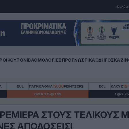
Καλύτερ
ΡΟΙ
ΚΟΥΠΌΝΙ
ΒΑΘΜΟΛΟΓΊΕΣ
ΠΡΟΓΝΩΣΤΙΚΆ
ΟΔΗΓΌΣ
ΚΑΖΊΝ
19:00
19:30
EUL
ΓΙΑΓΚΙΕΛΌΝΙΑ
ΡΈΙΝΤΖΕΡΣ
ECL
ΚΛΟΎΖ
ΤΡ
OVER 2.5 @ 1.95
1 @ 2.75
ΠΡΕΜΙΈΡΑ ΣΤΟΥΣ ΤΕΛΙΚΟΎΣ 
ΕΣ ΑΠΟΔΌΣΕΙΣ!