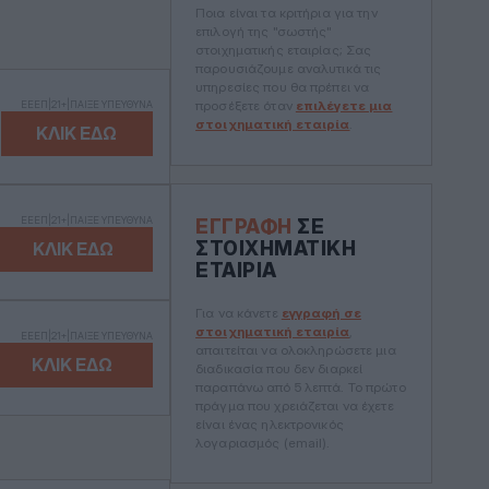
Ποια είναι τα κριτήρια για την
επιλογή της "σωστής"
στοιχηματικής εταιρίας; Σας
παρουσιάζουμε αναλυτικά τις
υπηρεσίες που θα πρέπει να
προσέξετε όταν
επιλέγετε μια
ΕΕΕΠ|21+|ΠΑΙΞΕ ΥΠΕΥΘΥΝΑ
στοιχηματική εταιρία
.
ΚΛΙΚ ΕΔΩ
ΕΕΕΠ|21+|ΠΑΙΞΕ ΥΠΕΥΘΥΝΑ
ΕΓΓΡΑΦΉ
ΣΕ
ΣΤΟΙΧΗΜΑΤΙΚΉ
ΚΛΙΚ ΕΔΩ
ΕΤΑΙΡΊΑ
Για να κάνετε
εγγραφή σε
στοιχηματική εταιρία
,
ΕΕΕΠ|21+|ΠΑΙΞΕ ΥΠΕΥΘΥΝΑ
απαιτείται να ολοκληρώσετε μια
ΚΛΙΚ ΕΔΩ
διαδικασία που δεν διαρκεί
παραπάνω από 5 λεπτά. Το πρώτο
πράγμα που χρειάζεται να έχετε
είναι ένας ηλεκτρονικός
λογαριασμός (email).