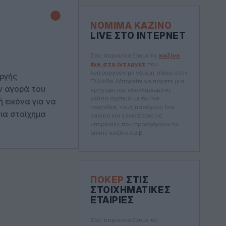
ΝΌΜΙΜΑ ΚΑΖΊΝΟ
LIVE ΣΤΟ ΊΝΤΕΡΝΕΤ
Σας παρουσιάζουμε τα
καζίνο
live στο ίντερνετ
που
λειτουργούν με νόμιμη άδεια στην
ωργής
Ελλάδα. Μπορείτε να πάρετε μια
ν αγορά του
γρήγορη και ολοκληρωμένη
γεύση σχετικά με τα live
ή εικόνα για να
παιχνίδια, τους παρόχους live
για στοίχημα
casino και γενικότερα τις
υπηρεσίες που προσφέρουν τα
online καζίνο λαιβ.
ΠΌΚΕΡ
ΣΤΙΣ
ΣΤΟΙΧΗΜΑΤΙΚΈΣ
ΕΤΑΙΡΊΕΣ
Σας παρουσιάζουμε τις