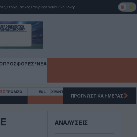
ες Στοιχηματικές Εταιρίες
Καζίνο Live
Πόκερ
Ο
ΠΡΟΣΦΟΡΈΣ*
ΝΈΑ
20:00
ΌΜΣΟ
EUL
ΧΡΆΝΤΕΚ ΚΡΆΛΟΒΕ
ΜΠΕΣΊΚΤΑΣ
EUL
ΠΡΟΓΝΩΣΤΙΚΆ ΗΜΈΡΑΣ
Χ @ 3.40
1
ΜΕ
ΑΝΑΛΎΣΕΙΣ