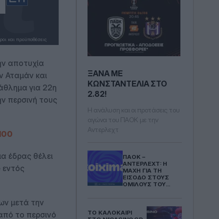
ροι και προϋποθέσεις
ην αποτυχία
ΞΑΝΆ ΜΕ
ίν Αταμάν και
ΚΩΝΣΤΑΝΤΈΛΙΑ ΣΤΟ
άθλημα για 22η
2.82!
ην περσινή τους
Η ανάλυση και οι προτάσεις του
αγώνα του ΠΑΟΚ με την
Αντερλεχτ
100
α έδρας θέλει
ΠΑΟΚ –
ΆΝΤΕΡΛΕΧΤ: Η
e εντός
ΜΆΧΗ ΓΙΑ ΤΗ
ΕΊΣΟΔΟ ΣΤΟΥΣ
ΟΜΊΛΟΥΣ ΤΟΥ
EUROPA LEAGUE,
ΜΕ ΈΠΑΘΛΟ*
ων μετά την
ΑΝΤΑΜΟΙΒΉΣ ΣΤΗ
STOIXIMAN!
ΤΟ ΚΑΛΟΚΑΊΡΙ
από το περσινό