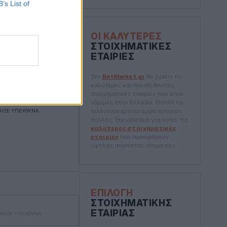
B’s List of
 παιχνίδια
και
ΟΙ ΚΑΛΎΤΕΡΕΣ
ΣΤΟΙΧΗΜΑΤΙΚΈΣ
ΕΤΑΙΡΊΕΣ
Στο
BetMarket.gr
θα βρείτε τις
καλύτερες και πιο αξιόπιστες
στοιχηματικές εταιρίες που είναι
νόμιμες στην Ελλάδα. Επειδή τα
τελευταία χρόνια εμφανίστηκαν
ΑΙΞΕ ΥΠΕΥΘΥΝΑ.
πολλές, ξεχωρίσαμε για εσάς, τις
καλύτερες στοιχηματικές
εταιρίες
που προσφέρουν
υψηλής ποιότητας υπηρεσίες.
ΕΠΙΛΟΓΉ
ΣΤΟΙΧΗΜΑΤΙΚΉΣ
ΕΤΑΙΡΊΑΣ
 ΠΑΙΞΕ ΥΠΕΥΘΥΝΑ