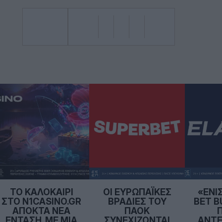
ΤΟ ΚΑΛΟΚΑΊΡΙ
ΟΙ ΕΥΡΩΠΑΪΚΈΣ
«ΕΝΙ
ΣΤΟ N1CASINO.GR
ΒΡΑΔΙΈΣ ΤΟΥ
BET B
ΑΠΟΚΤΆ ΝΈΑ
ΠΑΟΚ
ΈΝΤΑΣΗ, ΜΕ ΜΙΑ
ΣΥΝΕΧΊΖΟΝΤΑΙ
ΆΝΤΕ