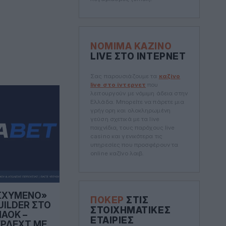
ΝΌΜΙΜΑ ΚΑΖΊΝΟ
LIVE ΣΤΟ ΊΝΤΕΡΝΕΤ
Σας παρουσιάζουμε τα
καζίνο
live στο ίντερνετ
που
λειτουργούν με νόμιμη άδεια στην
Ελλάδα. Μπορείτε να πάρετε μια
γρήγορη και ολοκληρωμένη
γεύση σχετικά με τα live
παιχνίδια, τους παρόχους live
casino και γενικότερα τις
υπηρεσίες που προσφέρουν τα
online καζίνο λαιβ.
ΣΧΥΜΈΝΟ»
ΠΌΚΕΡ
ΣΤΙΣ
UILDER ΣΤΟ
ΣΤΟΙΧΗΜΑΤΙΚΈΣ
ΠΑΟΚ –
ΕΤΑΙΡΊΕΣ
ΡΛΕΧΤ ΜΕ