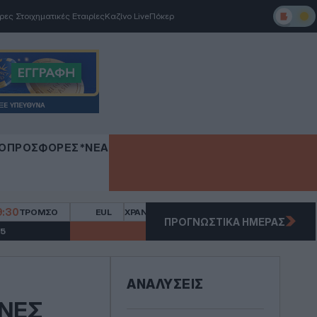
ες Στοιχηματικές Εταιρίες
Καζίνο Live
Πόκερ
Ο
ΠΡΟΣΦΟΡΈΣ*
ΝΈΑ
20:00
ΡΌΜΣΟ
EUL
ΧΡΆΝΤΕΚ ΚΡΆΛΟΒΕ
ΜΠΕΣΊΚΤΑΣ
EUL
ΠΡΟΓΝΩΣΤΙΚΆ ΗΜΈΡΑΣ
Χ @ 3.40
ΑΝΑΛΎΣΕΙΣ
ΝΕΣ