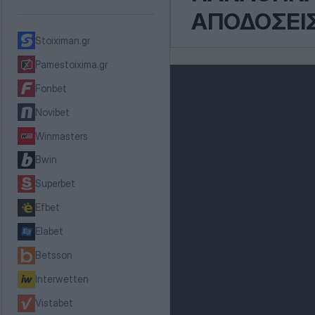
ΑΠΟΔΌΣΕΙΣ
Stoiximan.gr
Pamestoixima.gr
Fonbet
Novibet
Winmasters
Bwin
Superbet
Efbet
Elabet
Betsson
Interwetten
Vistabet