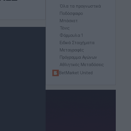
Όλα τα προγνωστικά
Ποδόσφαιρο
Μπάσκετ
Τένις
Φόρμουλα 1
Ειδικά Στοιχήματα
Μεταγραφές
Πρόγραμμα Αγώνων
Αθλητικές Μεταδόσεις
BetMarket United