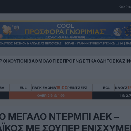
Καλύτερ
ΡΟΙ
ΚΟΥΠΌΝΙ
ΒΑΘΜΟΛΟΓΊΕΣ
ΠΡΟΓΝΩΣΤΙΚΆ
ΟΔΗΓΌΣ
ΚΑΖΊΝ
19:00
19:30
EUL
ΓΙΑΓΚΙΕΛΌΝΙΑ
ΡΈΙΝΤΖΕΡΣ
ECL
ΚΛΟΎΖ
Τ
OVER 2.5 @ 1.95
1 @ 2.75
ΤΟ ΜΕΓΆΛΟ ΝΤΈΡΜΠΙ ΑΕΚ –
ΪΚΌΣ ΜΕ ΣΟΎΠΕΡ ΕΝΙΣΧΥΜΈ