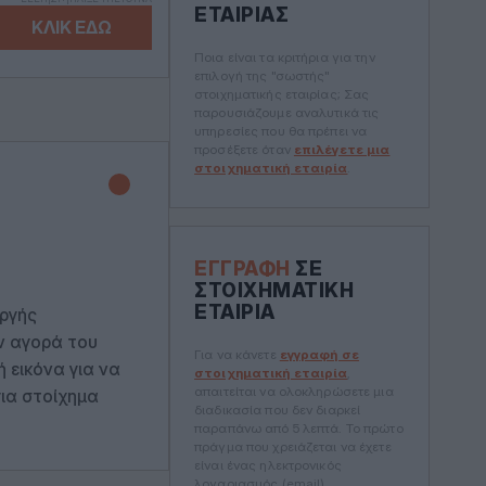
ΕΤΑΙΡΊΑΣ
ΚΛΙΚ ΕΔΩ
Ποια είναι τα κριτήρια για την
επιλογή της "σωστής"
στοιχηματικής εταιρίας; Σας
παρουσιάζουμε αναλυτικά τις
υπηρεσίες που θα πρέπει να
προσέξετε όταν
επιλέγετε μια
στοιχηματική εταιρία
.
ΕΓΓΡΑΦΉ
ΣΕ
ΣΤΟΙΧΗΜΑΤΙΚΉ
ΕΤΑΙΡΊΑ
ωργής
ν αγορά του
Για να κάνετε
εγγραφή σε
ή εικόνα για να
στοιχηματική εταιρία
,
απαιτείται να ολοκληρώσετε μια
για στοίχημα
διαδικασία που δεν διαρκεί
παραπάνω από 5 λεπτά. Το πρώτο
πράγμα που χρειάζεται να έχετε
είναι ένας ηλεκτρονικός
λογαριασμός (email).