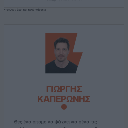
*Ισχύουν όροι και προϋποθέσεις
ΓΙΩΡΓΉΣ
ΚΑΠΕΡΏΝΗΣ
Θες ένα άτομο να ψάχνει για σένα τις