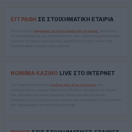
ΕΓΓΡΑΦΉ
ΣΕ ΣΤΟΙΧΗΜΑΤΙΚΉ ΕΤΑΙΡΊΑ
Για να κάνετε
εγγραφή σε στοιχηματική εταιρία
, απαιτείται
να ολοκληρώσετε μια διαδικασία που δεν διαρκεί παραπάνω από
5 λεπτά. Το πρώτο πράγμα που χρειάζεται να έχετε είναι ένας
ηλεκτρονικός λογαριασμός (email).
ΝΌΜΙΜΑ ΚΑΖΊΝΟ
LIVE ΣΤΟ ΊΝΤΕΡΝΕΤ
Σας παρουσιάζουμε τα
καζίνο live στο ίντερνετ
που
λειτουργούν με νόμιμη άδεια στην Ελλάδα. Μπορείτε να πάρετε
μια γρήγορη και ολοκληρωμένη γεύση σχετικά με τα live
παιχνίδια, τους παρόχους live casino και γενικότερα τις υπηρεσίες
που προσφέρουν τα online καζίνο λαιβ.