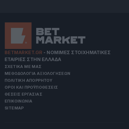
BETMARKET.GR
-
ΝΌΜΙΜΕΣ ΣΤΟΙΧΗΜΑΤΙΚΈΣ
ΕΤΑΙΡΊΕΣ ΣΤΗΝ ΕΛΛΆΔΑ
ΣΧΕΤΙΚΆ ΜΕ ΜΑΣ
ΜΕΘΟΔΟΛΟΓΊΑ ΑΞΙΟΛΟΓΉΣΕΩΝ
ΠΟΛΙΤΙΚΉ ΑΠΟΡΡΉΤΟΥ
ΌΡΟΙ ΚΑΙ ΠΡΟΫΠΟΘΈΣΕΙΣ
ΘΈΣΕΙΣ ΕΡΓΑΣΊΑΣ
ΕΠΙΚΟΙΝΩΝΊΑ
SITEMAP