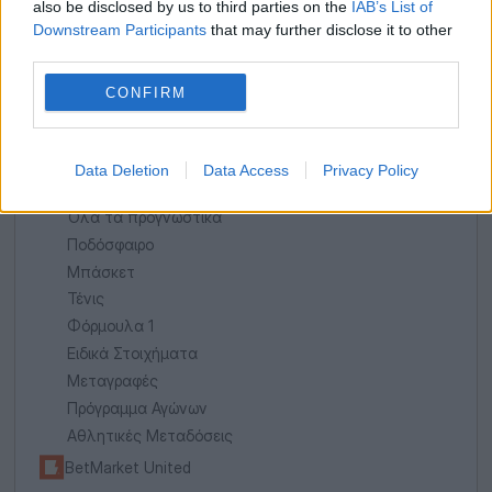
also be disclosed by us to third parties on the
IAB’s List of
ΚΑΥΤΟΎ ΚΩΝΣΤΑΝΤΈΛΙΑ
Downstream Participants
that may further disclose it to other
third parties.
CONFIRM
ΑΝΑΛΎΣΕΙΣ
Data Deletion
Data Access
Privacy Policy
Όλα τα προγνωστικά
Ποδόσφαιρο
Μπάσκετ
Τένις
Φόρμουλα 1
Ειδικά Στοιχήματα
Μεταγραφές
Πρόγραμμα Αγώνων
Αθλητικές Μεταδόσεις
BetMarket United