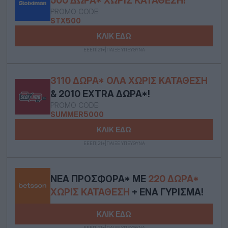
500 ΔΏΡΑ* ΧΩΡΊΣ ΚΑΤΆΘΕΣΗ!
PROMO CODE:
STX500
ΚΛΙΚ ΕΔΩ
ΕΕΕΠ|21+|ΠΑΙΞΕ ΥΠΕΥΘΥΝΑ
3110 ΔΏΡΑ* ΟΛΑ ΧΩΡΊΣ ΚΑΤΆΘΕΣΗ
& 2010 EXTRA ΔΏΡΑ*!
PROMO CODE:
SUMMER5000
ΚΛΙΚ ΕΔΩ
ΕΕΕΠ|21+|ΠΑΙΞΕ ΥΠΕΥΘΥΝΑ
ΝΈΑ ΠΡΟΣΦΟΡΆ* ΜΕ
220 ΔΏΡΑ*
ΧΩΡΊΣ ΚΑΤΆΘΕΣΗ
+ ΈΝΑ ΓΎΡΙΣΜΑ!
ΚΛΙΚ ΕΔΩ
ΕΕΕΠ|21+|ΠΑΙΞΕ ΥΠΕΥΘΥΝΑ