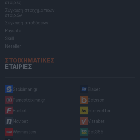
εταιρίες
Σύγκριση στοιχηματικών
εταιριών
Σύγκριση αποδόσεων
Paysafe
Skrill
Neteller
ΣΤΟΙΧΗΜΑΤΙΚΈΣ
ΕΤΑΙΡΊΕΣ
Stoiximan.gr
Elabet
Pamestoixima.gr
Betsson
Fonbet
Interwetten
Novibet
Vistabet
Winmasters
Bet365