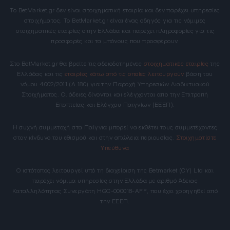
Το BetMarket.gr δεν είναι στοιχηματική εταιρία και δεν παρέχει υπηρεσίες
στοιχήματος. Το BetMarket.gr είναι ένας οδηγός για τις νόμιμες
στοιχηματικές εταιρίες στην Ελλάδα και παρέχει πληροφορίες για τις
προσφορές και τα μπόνους που προσφέρουν.
Στο BetMarket.gr θα βρείτε τις αδειοδοτημένες
στοιχηματικές εταιρίες
της
Ελλάδας και τις
εταιρίες κάτω από τις οποίες λειτουργούν
βάση του
νόμου 4002/2011 (Α 180) για την Παροχή Υπηρεσιών Διαδικτυακού
Στοιχήματος. Οι άδειες δίνονται και ελέγχονται απο την Επιτροπή
Εποπτείας και Ελέγχου Παιγνίων (ΕΕΕΠ).
Η συχνή συμμετοχή στα Παίγνια μπορεί να εκθέτει τους συμμετέχοντες
στον κίνδυνο του εθισμού και στην απώλεια περιουσίας.
Στοιχηματίστε
Υπεύθυνα
Ο ιστότοπος λειτουργεί υπό τη διαχείριση της Betmarket (CY) Ltd και
παρέχει νόμιμα υπηρεσίες στην Ελλάδα με αριθμό Άδειας
Καταλληλότητας Συνεργάτη HGC-000018-AFF, που έχει χορηγηθεί από
την ΕΕΕΠ.