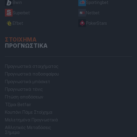
Bwin
Sportingbet
Superbet
Netbet
Efbet
PokerStars
ΣΤΟΊΧΗΜΑ
ΠΡΟΓΝΩΣΤΙΚΆ
Προγνωστικά στοιχήματος
Προγνωστικά ποδοσφαίρου
Προγνωστικά μπάσκετ
Προγνωστικά τένις
Πτώση αποδόσεων
Τζίροι Betfair
Κουπόνι Πάμε Στοίχημα
Μελετημένα Προγνωστικά
Αθλητικές Μεταδόσεις
Σήμερα