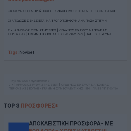
*ΙΣΧΥΟΥΝ ΟΡΟΙ & ΠΡΟΫΠΟΘΕΣΕΙΣ ΔΙΑΘΕΣΙΜΟΙ ΣΤΟ NOVIBET.GR/INFO/OROI
ΟΙ ΑΠΟΔΟΣΕΙΣ ΕΝΔΕΧΕΤΑΙ ΝΑ ΤΡΟΠΟΠΟΙΗΘΟΥΝ ΑΝΑ ΠΑΣΑ ΣΤΙΓΜΗ
21+| ΑΡΜΟΔΙΟΣ ΡΥΘΜΙΣΤΗΣ:ΕΕΕΠ | ΚΙΝΔΥΝΟΣ ΕΘΙΣΜΟΥ & ΑΠΩΛΕΙΑΣ
ΠΕΡΙΟΥΣΙΑΣ | ΓΡΑΜΜΗ ΒΟΗΘΕΙΑΣ ΚΕΘΕΑ: 2109237777 | ΠΑΙΞΕ ΥΠΕΥΘΥΝΑ.
Tags:
Novibet
*Ισχύουν όροι & προυποθέσεις
21+ | ΑΡΜΟΔΙΟΣ ΡΥΘΜΙΣΤΗΣ ΕΕΕΠ | ΚΙΝΔΥΝΟΣ ΕΘΙΣΜΟΥ & ΑΠΩΛΕΙΑΣ
ΠΕΡΙΟΥΣΙΑΣ | ΕΟΠΑΕ – ΓΡΑΜΜΗ ΣΥΜΒΟΥΛΕΥΤΙΚΗΣ: 1114 | ΠΑΙΞΕ ΥΠΕΥΘΥΝΑ
TOP 3
ΠΡΟΣΦΟΡΈΣ*
ΑΠΟΚΛΕΙΣΤΙΚΉ ΠΡΟΣΦΟΡΆ* ΜΕ