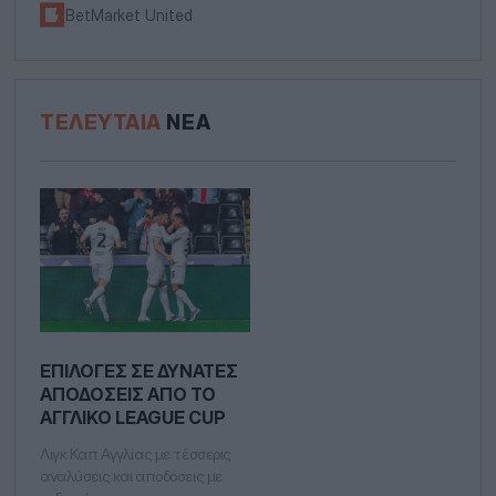
BetMarket United
ΤΕΛΕΥΤΑΊΑ
ΝΈΑ
ΕΠΙΛΟΓΈΣ ΣΕ ΔΥΝΑΤΈΣ
ΑΠΟΔΌΣΕΙΣ ΑΠΌ ΤΟ
ΑΓΓΛΙΚΌ LEAGUE CUP
Λιγκ Καπ Αγγλίας με τέσσερις
αναλύσεις και αποδόσεις με