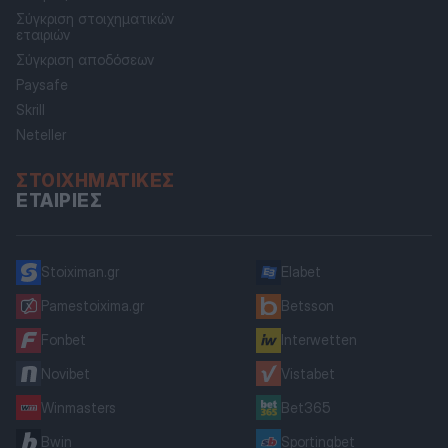
Σύγκριση στοιχηματικών
εταιριών
Σύγκριση αποδόσεων
Paysafe
Skrill
Neteller
ΣΤΟΙΧΗΜΑΤΙΚΈΣ
ΕΤΑΙΡΊΕΣ
Stoiximan.gr
Elabet
Pamestoixima.gr
Betsson
Fonbet
Interwetten
Novibet
Vistabet
Winmasters
Bet365
Bwin
Sportingbet