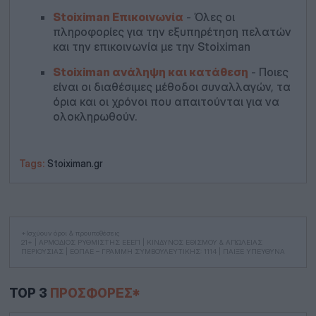
Stoiximan Επικοινωνία
- Όλες οι
πληροφορίες για την εξυπηρέτηση πελατών
και την επικοινωνία με την Stoiximan
Stoiximan ανάληψη και κατάθεση
- Ποιες
είναι οι διαθέσιμες μέθοδοι συναλλαγών, τα
όρια και οι χρόνοι που απαιτούνται για να
ολοκληρωθούν.
Tags:
Stoiximan.gr
*Ισχύουν όροι & προυποθέσεις
21+ | ΑΡΜΟΔΙΟΣ ΡΥΘΜΙΣΤΗΣ ΕΕΕΠ | ΚΙΝΔΥΝΟΣ ΕΘΙΣΜΟΥ & ΑΠΩΛΕΙΑΣ
ΠΕΡΙΟΥΣΙΑΣ | ΕΟΠΑΕ – ΓΡΑΜΜΗ ΣΥΜΒΟΥΛΕΥΤΙΚΗΣ: 1114 | ΠΑΙΞΕ ΥΠΕΥΘΥΝΑ
TOP 3
ΠΡΟΣΦΟΡΈΣ*