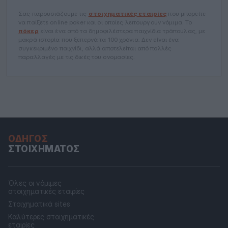
Σας παρουσιάζουμε τις
στοιχηματικές εταιρίες
που μπορείτε
να παίξετε online poker και οι οποίες λειτουργούν νόμιμα. Το
πόκερ
είναι ένα από τα δημοφιλέστερα παιχνίδια τράπουλας, με
μακρά ιστορία που ξεπερνά τα 100 χρόνια. Δεν είναι ένα
συγκεκριμένο παιχνίδι, αλλά αποτελείται από πολλές
παραλλαγές με τις δικές του ονομασίες.
ΟΔΗΓΌΣ
ΣΤΟΙΧΉΜΑΤΟΣ
Όλες οι νόμιμες
στοιχηματικές εταιρίες
Στοιχηματικά sites
Καλύτερες στοιχηματικές
εταιρίες