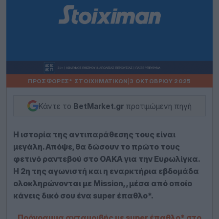
ΠΡΟΣΦΟΡΈΣ* ΣΤΟΙΧΗΜΑΤΙΚΏΝ
|
3 ΟΚΤΩΒΡΊΟΥ 2025
Κάντε το
BetMarket.gr
προτιμώμενη πηγή
Η ιστορία της αντιπαράθεσης τους είναι
μεγάλη. Απόψε, θα δώσουν το πρώτο τους
φετινό ραντεβού στο ΟΑΚΑ για την Ευρωλίγκα.
Η 2η της αγωνιστή και η εναρκτήρια εβδομάδα
ολοκληρώνονται με Mission, , μέσα από οποίο
κάνεις δικό σου ένα super έπαθλο*.
Πρόγραμμα ανταμοιβής με super έπαθλο* στο