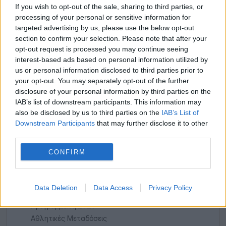
If you wish to opt-out of the sale, sharing to third parties, or
ΠΡΏΤΗ ΣΈΝΤΡΑ ΣΕ ΠΟΡΤΟΓΑΛΊΑ ΚΑΙ
processing of your personal or sensitive information for
ΟΛΛΑΝΔΊΑ ΜΕ ΣΟΎΠΕΡ ΑΠΟΔΌΣΕΙΣ
targeted advertising by us, please use the below opt-out
section to confirm your selection. Please note that after your
opt-out request is processed you may continue seeing
interest-based ads based on personal information utilized by
us or personal information disclosed to third parties prior to
your opt-out. You may separately opt-out of the further
ΑΝΑΛΎΣΕΙΣ
disclosure of your personal information by third parties on the
IAB’s list of downstream participants. This information may
also be disclosed by us to third parties on the
IAB’s List of
Όλα τα προγνωστικά
Downstream Participants
that may further disclose it to other
Ποδόσφαιρο
third parties.
Μπάσκετ
CONFIRM
Τένις
Φόρμουλα 1
Ειδικά Στοιχήματα
Data Deletion
Data Access
Privacy Policy
Μεταγραφές
Πρόγραμμα Αγώνων
Αθλητικές Μεταδόσεις