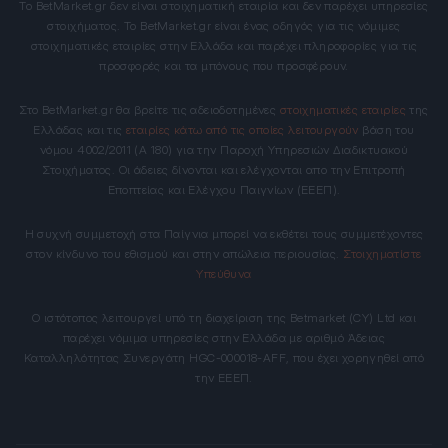
Το BetMarket.gr δεν είναι στοιχηματική εταιρία και δεν παρέχει υπηρεσίες
στοιχήματος. Το BetMarket.gr είναι ένας οδηγός για τις νόμιμες
στοιχηματικές εταιρίες στην Ελλάδα και παρέχει πληροφορίες για τις
προσφορές και τα μπόνους που προσφέρουν.
Στο BetMarket.gr θα βρείτε τις αδειοδοτημένες
στοιχηματικές εταιρίες
της
Ελλάδας και τις
εταιρίες κάτω από τις οποίες λειτουργούν
βάση του
νόμου 4002/2011 (Α 180) για την Παροχή Υπηρεσιών Διαδικτυακού
Στοιχήματος. Οι άδειες δίνονται και ελέγχονται απο την Επιτροπή
Εποπτείας και Ελέγχου Παιγνίων (ΕΕΕΠ).
Η συχνή συμμετοχή στα Παίγνια μπορεί να εκθέτει τους συμμετέχοντες
στον κίνδυνο του εθισμού και στην απώλεια περιουσίας.
Στοιχηματίστε
Υπεύθυνα
Ο ιστότοπος λειτουργεί υπό τη διαχείριση της Betmarket (CY) Ltd και
παρέχει νόμιμα υπηρεσίες στην Ελλάδα με αριθμό Άδειας
Καταλληλότητας Συνεργάτη HGC-000018-AFF, που έχει χορηγηθεί από
την ΕΕΕΠ.