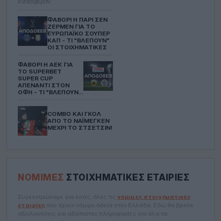
ενδιαφέρον.
ΦΑΒΟΡΊ Η ΠΑΡΊ ΣΕΝ
ΖΕΡΜΈΝ ΓΙΑ ΤΟ
ΕΥΡΩΠΑΪΚΌ ΣΟΎΠΕΡ
ΚΑΠ - ΤΙ "ΒΛΈΠΟΥΝ"
ΟΙ ΣΤΟΙΧΗΜΑΤΙΚΈΣ
ΦΑΒΟΡΊ Η ΑΕΚ ΓΙΑ
ΤΟ SUPERBET
SUPER CUP
ΑΠΈΝΑΝΤΙ ΣΤOΝ
ΟΦΗ - ΤΙ "ΒΛΈΠΟΥΝ"
ΟΙ ΣΤΟΙΧΗΜΑΤΙΚΈΣ
COMBO ΚΑΙ ΓΚΟΛ
ΑΠΌ ΤΟ ΝΑΪΜΈΓΚΕΝ
ΜΈΧΡΙ ΤΟ ΣΤΣΈΤΣΙΝ!
ΝΌΜΙΜΕΣ
ΣΤΟΙΧΗΜΑΤΙΚΈΣ ΕΤΑΙΡΊΕΣ
Συγκεντρώσαμε για εσάς, όλες τις
νόμιμες στοιχηματικές
εταιρίες
που έχουν νόμιμη άδεια στην Ελλάδα. Εδώ θα βρείτε
αξιολογήσεις και αξιόπιστες πληροφορίες για όλα τα