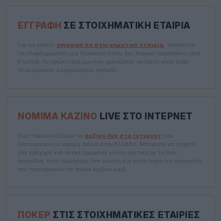
ΕΓΓΡΑΦΉ
ΣΕ ΣΤΟΙΧΗΜΑΤΙΚΉ ΕΤΑΙΡΊΑ
Για να κάνετε
εγγραφή σε στοιχηματική εταιρία
, απαιτείται
να ολοκληρώσετε μια διαδικασία που δεν διαρκεί παραπάνω από
5 λεπτά. Το πρώτο πράγμα που χρειάζεται να έχετε είναι ένας
ηλεκτρονικός λογαριασμός (email).
ΝΌΜΙΜΑ ΚΑΖΊΝΟ
LIVE ΣΤΟ ΊΝΤΕΡΝΕΤ
Σας παρουσιάζουμε τα
καζίνο live στο ίντερνετ
που
λειτουργούν με νόμιμη άδεια στην Ελλάδα. Μπορείτε να πάρετε
μια γρήγορη και ολοκληρωμένη γεύση σχετικά με τα live
παιχνίδια, τους παρόχους live casino και γενικότερα τις υπηρεσίες
που προσφέρουν τα online καζίνο λαιβ.
ΠΌΚΕΡ
ΣΤΙΣ ΣΤΟΙΧΗΜΑΤΙΚΈΣ ΕΤΑΙΡΊΕΣ