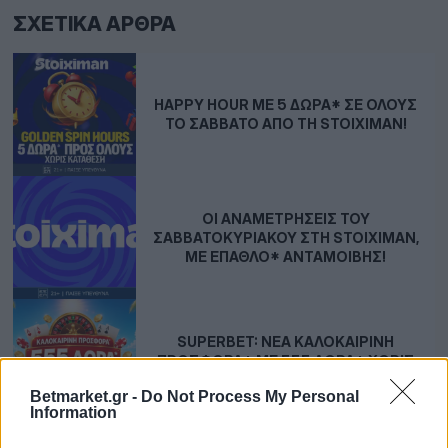
ΣΧΕΤΙΚΆ ΆΡΘΡΑ
HAPPY HOUR ΜΕ 5 ΔΏΡΑ* ΣΕ ΌΛΟΥΣ
ΤΟ ΣΆΒΒΑΤΟ ΑΠΌ ΤΗ STOIXIMAN!
ΟΙ ΑΝΑΜΕΤΡΉΣΕΙΣ ΤΟΥ
ΣΑΒΒΑΤΟΚΎΡΙΑΚΟΥ ΣΤΗ STOIXIMAN,
ΜΕ ΈΠΑΘΛΟ* ΑΝΤΑΜΟΙΒΉΣ!
SUPERBET: ΝΈΑ ΚΑΛΟΚΑΙΡΙΝΉ
ΠΡΟΣΦΟΡΆ* ΜΕ 555 ΔΏΡΑ* ΧΩΡΊΣ
ΚΑΤΆΘΕΣΗ!
Betmarket.gr -
Do Not Process My Personal
Information