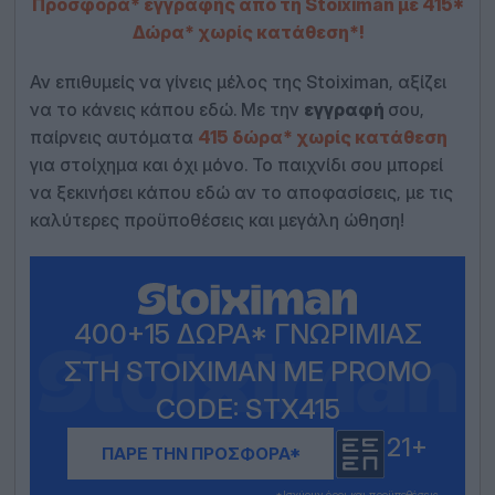
Προσφορά* εγγραφής από τη Stoiximan με 415*
Δώρα* χωρίς κατάθεση*!
Αν επιθυμείς να γίνεις μέλος της Stoiximan, αξίζει
να το κάνεις κάπου εδώ. Με την
εγγραφή
σου,
παίρνεις αυτόματα
415 δώρα* χωρίς κατάθεση
για στοίχημα και όχι μόνο. Το παιχνίδι σου μπορεί
να ξεκινήσει κάπου εδώ αν το αποφασίσεις, με τις
καλύτερες προϋποθέσεις και μεγάλη ώθηση!
400+15 ΔΏΡΑ* ΓΝΩΡΙΜΊΑΣ
ΣΤΗ STOIXIMAN ΜΕ PROMO
CODE: STX415
21+
ΠΑΡΕ ΤΗΝ ΠΡΟΣΦΟΡΑ*
*Iσχύουν όροι και προϋποθέσεις