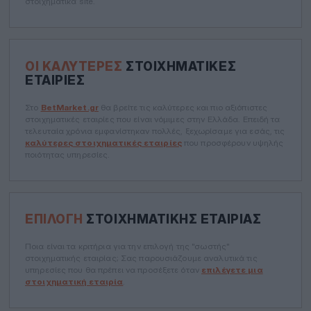
στοιχηματικά site.
ΟΙ ΚΑΛΎΤΕΡΕΣ
ΣΤΟΙΧΗΜΑΤΙΚΈΣ
ΕΤΑΙΡΊΕΣ
Στο
BetMarket.gr
θα βρείτε τις καλύτερες και πιο αξιόπιστες
στοιχηματικές εταιρίες που είναι νόμιμες στην Ελλάδα. Επειδή τα
τελευταία χρόνια εμφανίστηκαν πολλές, ξεχωρίσαμε για εσάς, τις
καλύτερες στοιχηματικές εταιρίες
που προσφέρουν υψηλής
ποιότητας υπηρεσίες.
ΕΠΙΛΟΓΉ
ΣΤΟΙΧΗΜΑΤΙΚΉΣ ΕΤΑΙΡΊΑΣ
Ποια είναι τα κριτήρια για την επιλογή της "σωστής"
στοιχηματικής εταιρίας; Σας παρουσιάζουμε αναλυτικά τις
υπηρεσίες που θα πρέπει να προσέξετε όταν
επιλέγετε μια
στοιχηματική εταιρία
.