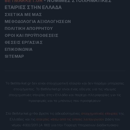
BETMARKET.GR
-
ΝΌΜΙΜΕΣ ΣΤΟΙΧΗΜΑΤΙΚΈΣ
ΕΤΑΙΡΊΕΣ ΣΤΗΝ ΕΛΛΆΔΑ
ΣΧΕΤΙΚΆ ΜΕ ΜΑΣ
ΜΕΘΟΔΟΛΟΓΊΑ ΑΞΙΟΛΟΓΉΣΕΩΝ
ΠΟΛΙΤΙΚΉ ΑΠΟΡΡΉΤΟΥ
ΌΡΟΙ ΚΑΙ ΠΡΟΫΠΟΘΈΣΕΙΣ
ΘΈΣΕΙΣ ΕΡΓΑΣΊΑΣ
ΕΠΙΚΟΙΝΩΝΊΑ
SITEMAP
Το BetMarket.gr δεν είναι στοιχηματική εταιρία και δεν παρέχει υπηρεσίες
στοιχήματος. Το BetMarket.gr είναι ένας οδηγός για τις νόμιμες
στοιχηματικές εταιρίες στην Ελλάδα και παρέχει πληροφορίες για τις
προσφορές και τα μπόνους που προσφέρουν.
Στο BetMarket.gr θα βρείτε τις αδειοδοτημένες
στοιχηματικές εταιρίες
της
Ελλάδας και τις
εταιρίες κάτω από τις οποίες λειτουργούν
βάση του
νόμου 4002/2011 (Α 180) για την Παροχή Υπηρεσιών Διαδικτυακού