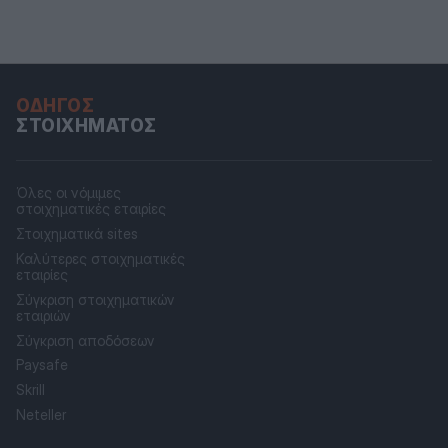
ΟΔΗΓΌΣ
ΣΤΟΙΧΉΜΑΤΟΣ
Όλες οι νόμιμες
στοιχηματικές εταιρίες
Στοιχηματικά sites
Καλύτερες στοιχηματικές
εταιρίες
Σύγκριση στοιχηματικών
εταιριών
Σύγκριση αποδόσεων
Paysafe
Skrill
Neteller