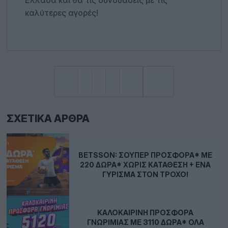
Ελλάδα και θα τις συνδυάσεις με τις
καλύτερες αγορές!
ΣΧΕΤΙΚΆ ΆΡΘΡΑ
BETSSON: ΣΟΎΠΕΡ ΠΡΟΣΦΟΡΆ* ΜΕ
220 ΔΏΡΑ* ΧΩΡΊΣ ΚΑΤΆΘΕΣΗ + ΈΝΑ
ΓΎΡΙΣΜΑ ΣΤΟΝ ΤΡΟΧΌ!
ΚΑΛΟΚΑΙΡΙΝΉ ΠΡΟΣΦΟΡΆ
ΓΝΩΡΙΜΊΑΣ ΜΕ 3110 ΔΏΡΑ* ΟΛΑ