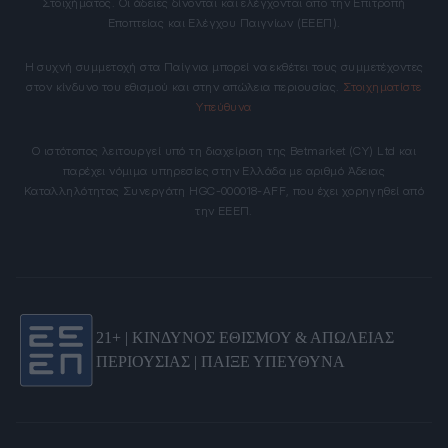
Στοιχήματος. Οι άδειες δίνονται και ελέγχονται απο την Επιτροπή
Εποπτείας και Ελέγχου Παιγνίων (ΕΕΕΠ).
Η συχνή συμμετοχή στα Παίγνια μπορεί να εκθέτει τους συμμετέχοντες
στον κίνδυνο του εθισμού και στην απώλεια περιουσίας.
Στοιχηματίστε
Υπεύθυνα
Ο ιστότοπος λειτουργεί υπό τη διαχείριση της Betmarket (CY) Ltd και
παρέχει νόμιμα υπηρεσίες στην Ελλάδα με αριθμό Άδειας
Καταλληλότητας Συνεργάτη HGC-000018-AFF, που έχει χορηγηθεί από
την ΕΕΕΠ.
21+ | ΚΙΝΔΥΝΟΣ ΕΘΙΣΜΟΥ & ΑΠΩΛΕΙΑΣ
ΠΕΡΙΟΥΣΙΑΣ | ΠΑΙΞΕ ΥΠΕΥΘΥΝΑ