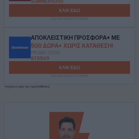
SUMMER5000
ΚΛΙΚ ΕΔΩ
ΕΕΕΠ|21+|ΠΑΙΞΕ ΥΠΕΥΘΥΝΑ
ΑΠΟΚΛΕΙΣΤΙΚΉ ΠΡΟΣΦΟΡΆ* ΜΕ
500 ΔΏΡΑ* ΧΩΡΊΣ ΚΑΤΆΘΕΣΗ!
PROMO CODE:
STX500
ΚΛΙΚ ΕΔΩ
ΕΕΕΠ|21+|ΠΑΙΞΕ ΥΠΕΥΘΥΝΑ
*Ισχύουν όροι και προϋποθέσεις