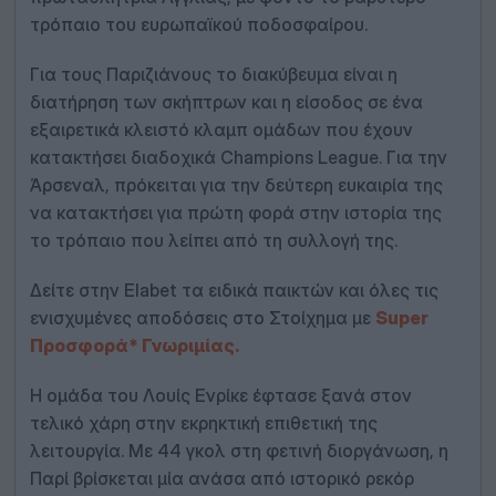
τρόπαιο του ευρωπαϊκού ποδοσφαίρου.
Για τους Παριζιάνους το διακύβευμα είναι η
διατήρηση των σκήπτρων και η είσοδος σε ένα
εξαιρετικά κλειστό κλαμπ ομάδων που έχουν
κατακτήσει διαδοχικά Champions League. Για την
Άρσεναλ, πρόκειται για την δεύτερη ευκαιρία της
να κατακτήσει για πρώτη φορά στην ιστορία της
το τρόπαιο που λείπει από τη συλλογή της.
Δείτε στην Elabet τα ειδικά παικτών και όλες τις
ενισχυμένες αποδόσεις στο Στοίχημα με
Super
Προσφορά* Γνωριμίας.
Η ομάδα του Λουίς Ενρίκε έφτασε ξανά στον
τελικό χάρη στην εκρηκτική επιθετική της
λειτουργία. Με 44 γκολ στη φετινή διοργάνωση, η
Παρί βρίσκεται μία ανάσα από ιστορικό ρεκόρ