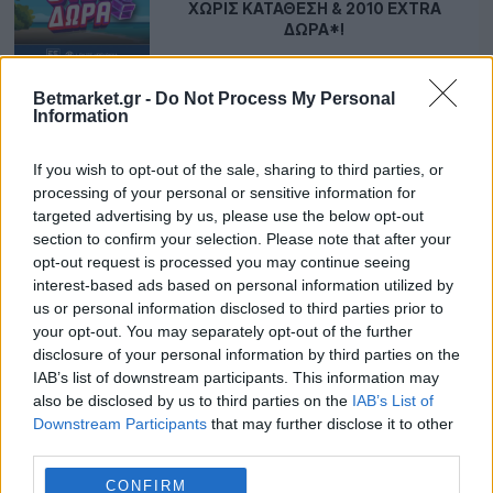
ΧΩΡΊΣ ΚΑΤΆΘΕΣΗ & 2010 EXTRA
ΔΏΡΑ*!
Betmarket.gr -
Do Not Process My Personal
710 ΜΟΝΑΔΙΚΆ ΔΏΡΑ* ΌΛΑ ΧΩΡΊΣ
Information
ΚΑΤΆΘΕΣΗ ΜΕ PROMO CODE
SUMMER710
If you wish to opt-out of the sale, sharing to third parties, or
processing of your personal or sensitive information for
targeted advertising by us, please use the below opt-out
section to confirm your selection. Please note that after your
ΑΝΑΤΡΕΠΤΙΚΉ ΠΡΟΣΦΟΡΆ*
opt-out request is processed you may continue seeing
ΓΝΩΡΙΜΊΑΣ ΜΕ 205 ΔΏΡΑ* ΧΩΡΊΣ
interest-based ads based on personal information utilized by
ΚΑΤΆΘΕΣΗ ΣΤΗΝ ELABET
us or personal information disclosed to third parties prior to
your opt-out. You may separately opt-out of the further
disclosure of your personal information by third parties on the
IAB’s list of downstream participants. This information may
also be disclosed by us to third parties on the
IAB’s List of
ΑΝΑΛΎΣΕΙΣ
Downstream Participants
that may further disclose it to other
third parties.
Όλα τα προγνωστικά
CONFIRM