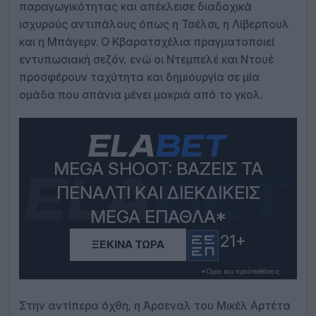
παραγωγικότητας και απέκλεισε διαδοχικά
ισχυρούς αντιπάλους όπως η Τσέλσι, η Λίβερπουλ
και η Μπάγερν. Ο Κβαρατσχέλια πραγματοποιεί
εντυπωσιακή σεζόν, ενώ οι Ντεμπελέ και Ντουέ
προσφέρουν ταχύτητα και δημιουργία σε μία
ομάδα που σπάνια μένει μακριά από το γκολ.
MEGA SHOOT: ΒΆΖΕΙΣ ΤΑ
ΠΈΝΑΛΤΙ ΚΑΙ ΔΙΕΚΔΙΚΕΊΣ
MEGA ΈΠΑΘΛΑ*
21+
ΞΕΚΊΝΑ ΤΏΡΑ
*Όροι και προϋποθέσεις
Στην αντίπερα όχθη, η Άρσεναλ του Μικέλ Αρτέτα