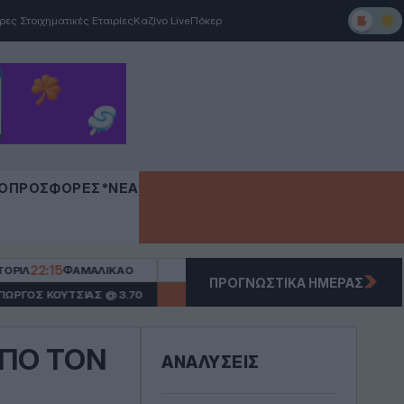
ες Στοιχηματικές Εταιρίες
Καζίνο Live
Πόκερ
Ο
ΠΡΟΣΦΟΡΈΣ*
ΝΈΑ
2:15
22:15
ΦΑΜΑΛΙΚΆΟ
ΠΟΡ1
ΕΣΤΟΡΊΛ
ΦΑΜΑΛΙΚΆΟ
Π
ΠΡΟΓΝΩΣΤΙΚΆ ΗΜΈΡΑΣ
Σ ΚΟΎΤΣΙΑΣ @ 3.70
Χ2 & UNDER 3.5 @ 1.95
ΠΌ ΤΟΝ
ΑΝΑΛΎΣΕΙΣ