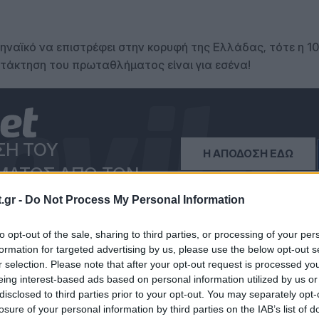
ηναϊκό να επιστρέφει στην κορυφή της Ελλάδας, τότε η 
κατάκτηση του πρωταθλήματος είναι για εσένα!
ΣΗ ΤΟΥ
Η ΑΠΌΔΟΣΗ ΕΔΏ
ΜΑΤΟΣ ΑΠΌ ΤΟΝ
Ό ΣΤΟ 100.00
.gr -
Do Not Process My Personal Information
*Iσχύουν ό
to opt-out of the sale, sharing to third parties, or processing of your per
formation for targeted advertising by us, please use the below opt-out s
r selection. Please note that after your opt-out request is processed y
eing interest-based ads based on personal information utilized by us or
disclosed to third parties prior to your opt-out. You may separately opt-
losure of your personal information by third parties on the IAB’s list of