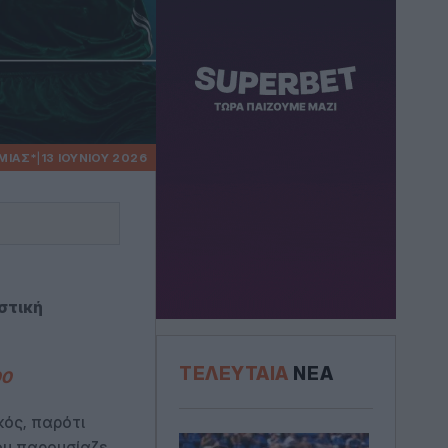
ΜΊΑΣ*
|
13 ΙΟΥΝΊΟΥ 2026
υ
στική
ΤΕΛΕΥΤΑΊΑ
ΝΈΑ
00
ός, παρότι
ου παρουσίαζε,