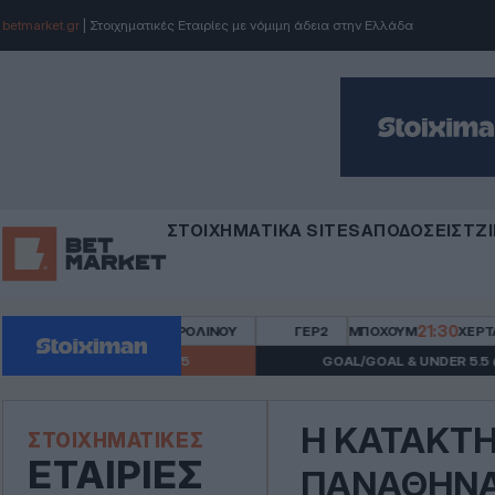
betmarket.gr
| Στοιχηματικές Εταιρίες με νόμιμη άδεια στην Ελλάδα
ΣΤΟΙΧΗΜΑΤΙΚΆ SITES
ΑΠΟΔΌΣΕΙΣ
ΤΖΊ
21:30
21:30
ΟΥΜ
ΧΈΡΤΑ ΒΕΡΟΛΊΝΟΥ
ΓΕΡ2
ΜΠΌΧΟΥΜ
ΧΈΡΤΑ ΒΕΡΟ
 & UNDER 5.5 @ 1.75
GOAL/GOAL & UNDER 5.5 @ 1.75
Η ΚΑΤΆΚΤ
ΣΤΟΙΧΗΜΑΤΙΚΈΣ
ΕΤΑΙΡΊΕΣ
ΠΑΝΑΘΗΝΑΪ