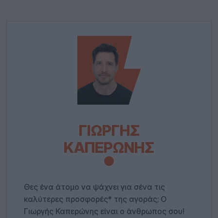
ΓΙΩΡΓΉΣ
ΚΑΠΕΡΏΝΗΣ
Θες ένα άτομο να ψάχνει για σένα τις
καλύτερες προσφορές* της αγοράς; Ο
Γιωργής Καπερώνης είναι ο άνθρωπος σου!