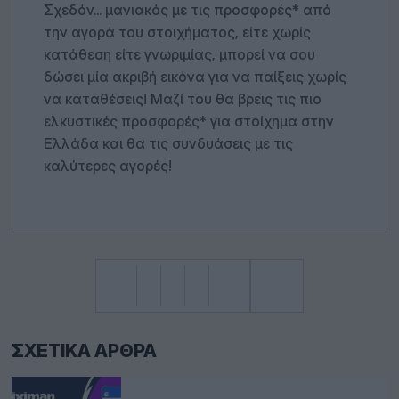
Σχεδόν... μανιακός με τις προσφορές* από
την αγορά του στοιχήματος, είτε χωρίς
κατάθεση είτε γνωριμίας, μπορεί να σου
δώσει μία ακριβή εικόνα για να παίξεις χωρίς
να καταθέσεις! Μαζί του θα βρεις τις πιο
ελκυστικές προσφορές* για στοίχημα στην
Ελλάδα και θα τις συνδυάσεις με τις
καλύτερες αγορές!
ΣΧΕΤΙΚΆ ΆΡΘΡΑ