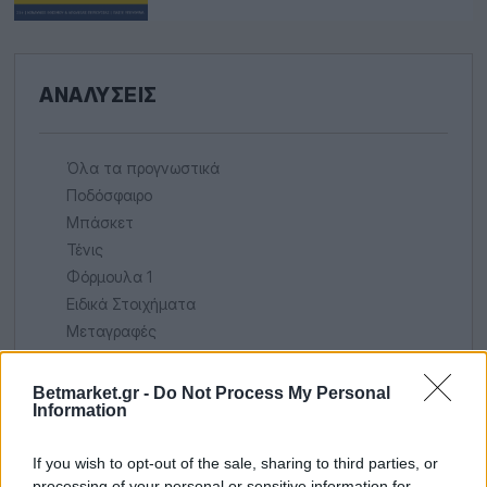
ΑΝΑΛΎΣΕΙΣ
Όλα τα προγνωστικά
Ποδόσφαιρο
Μπάσκετ
Τένις
Φόρμουλα 1
Ειδικά Στοιχήματα
Μεταγραφές
Πρόγραμμα Αγώνων
Αθλητικές Μεταδόσεις
Betmarket.gr -
Do Not Process My Personal
Information
BetMarket United
If you wish to opt-out of the sale, sharing to third parties, or
processing of your personal or sensitive information for