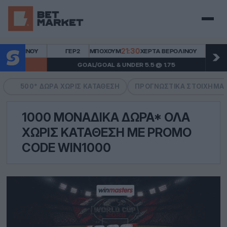
Μενού
21:30
ΡΟΛΊΝΟΥ
ΓΕΡ2
ΜΠΌΧΟΥΜ
ΧΈΡΤΑ ΒΕΡΟΛΊΝΟΥ
ΒΕΛ1
75
GOAL/GOAL & UNDER 5.5 @ 1.75
500* ΔΏΡΑ ΧΩΡΙΣ ΚΑΤΆΘΕΣΗ
ΠΡΟΓΝΩΣΤΙΚΆ ΣΤΟΙΧΉΜΑ
1000 ΜΟΝΑΔΙΚΆ ΔΏΡΑ* ΌΛΑ
ΧΩΡΊΣ ΚΑΤΆΘΕΣΗ ΜΕ PROMO
CODE WIN1000