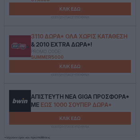
ΚΛΙΚ ΕΔΩ
ΕΕΕΠ|21+|ΠΑΙΞΕ ΥΠΕΥΘΥΝΑ
3110 ΔΏΡΑ* ΟΛΑ ΧΩΡΊΣ ΚΑΤΆΘΕΣΗ
& 2010 EXTRA ΔΏΡΑ*!
PROMO CODE:
SUMMER5000
ΚΛΙΚ ΕΔΩ
ΕΕΕΠ|21+|ΠΑΙΞΕ ΥΠΕΥΘΥΝΑ
ΑΠΊΣΤΕΥΤΗ ΝΈΑ GIGA ΠΡΟΣΦΟΡΆ*
ΜΕ
ΕΩΣ 1000 ΣΟΎΠΕΡ ΔΩΡΑ*
ΚΛΙΚ ΕΔΩ
ΕΕΕΠ|21+|ΠΑΙΞΕ ΥΠΕΥΘΥΝΑ
*Ισχύουν όροι και προϋποθέσεις