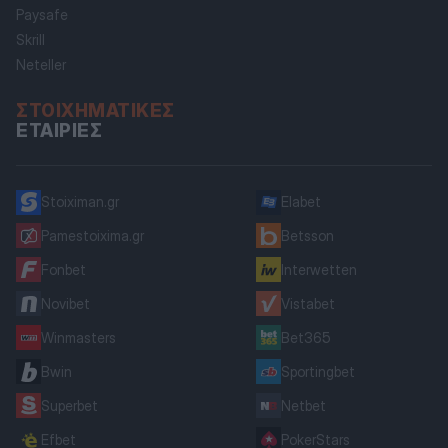
Paysafe
Skrill
Neteller
ΣΤΟΙΧΗΜΑΤΙΚΈΣ
ΕΤΑΙΡΊΕΣ
Stoiximan.gr
Elabet
Pamestoixima.gr
Betsson
Fonbet
Interwetten
Novibet
Vistabet
Winmasters
Bet365
Bwin
Sportingbet
Superbet
Netbet
Efbet
PokerStars