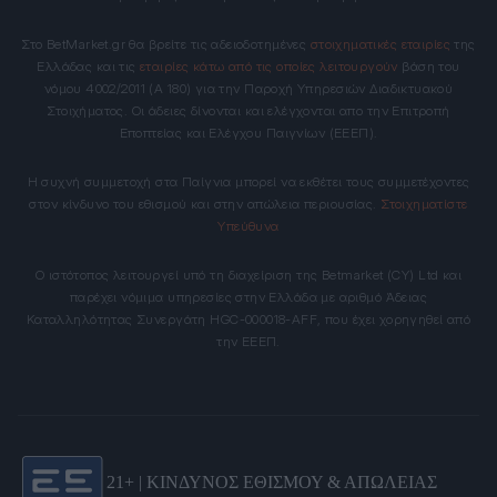
Στο BetMarket.gr θα βρείτε τις αδειοδοτημένες
στοιχηματικές εταιρίες
της
Ελλάδας και τις
εταιρίες κάτω από τις οποίες λειτουργούν
βάση του
νόμου 4002/2011 (Α 180) για την Παροχή Υπηρεσιών Διαδικτυακού
Στοιχήματος. Οι άδειες δίνονται και ελέγχονται απο την Επιτροπή
Εποπτείας και Ελέγχου Παιγνίων (ΕΕΕΠ).
Η συχνή συμμετοχή στα Παίγνια μπορεί να εκθέτει τους συμμετέχοντες
στον κίνδυνο του εθισμού και στην απώλεια περιουσίας.
Στοιχηματίστε
Υπεύθυνα
Ο ιστότοπος λειτουργεί υπό τη διαχείριση της Betmarket (CY) Ltd και
παρέχει νόμιμα υπηρεσίες στην Ελλάδα με αριθμό Άδειας
Καταλληλότητας Συνεργάτη HGC-000018-AFF, που έχει χορηγηθεί από
την ΕΕΕΠ.
21+ | ΚΙΝΔΥΝΟΣ ΕΘΙΣΜΟΥ & ΑΠΩΛΕΙΑΣ