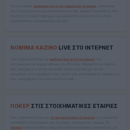
Για να κάνετε
εγγραφή σε στοιχηματική εταιρία
, απαιτείται
να ολοκληρώσετε μια διαδικασία που δεν διαρκεί παραπάνω από
5 λεπτά. Το πρώτο πράγμα που χρειάζεται να έχετε είναι ένας
ηλεκτρονικός λογαριασμός (email).
ΝΌΜΙΜΑ ΚΑΖΊΝΟ
LIVE ΣΤΟ ΊΝΤΕΡΝΕΤ
Σας παρουσιάζουμε τα
καζίνο live στο ίντερνετ
που
λειτουργούν με νόμιμη άδεια στην Ελλάδα. Μπορείτε να πάρετε
μια γρήγορη και ολοκληρωμένη γεύση σχετικά με τα live
παιχνίδια, τους παρόχους live casino και γενικότερα τις υπηρεσίες
που προσφέρουν τα online καζίνο λαιβ.
ΠΌΚΕΡ
ΣΤΙΣ ΣΤΟΙΧΗΜΑΤΙΚΈΣ ΕΤΑΙΡΊΕΣ
Σας παρουσιάζουμε τις
στοιχηματικές εταιρίες
που μπορείτε
να παίξετε online poker και οι οποίες λειτουργούν νόμιμα. Το
πόκερ
είναι ένα από τα δημοφιλέστερα παιχνίδια τράπουλας, με