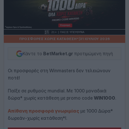
ΠΡΟΣΦΟΡΈΣ ΧΩΡΊΣ ΚΑΤΆΘΕΣΗ*
|
31 ΙΟΥΛΊΟΥ 2026
Κάντε το
BetMarket.gr
προτιμώμενη πηγή
Οι προσφορές στη Winmasters δεν τελειώνουν
ποτέ!
Παίξε σε ρυθμούς mundial. Με 1000 μοναδικά
δώρα* χωρίς κατάθεση με promo code
WIN1000
.
Απίθανη προσφορά γνωριμίας
με 1000 Δώρα*
δωρεάν-χωρίς κατάθεση*!.