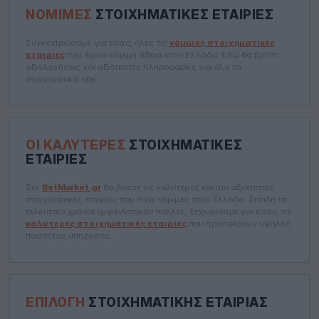
ΝΌΜΙΜΕΣ
ΣΤΟΙΧΗΜΑΤΙΚΈΣ ΕΤΑΙΡΊΕΣ
Συγκεντρώσαμε για εσάς, όλες τις
νόμιμες στοιχηματικές
εταιρίες
που έχουν νόμιμη άδεια στην Ελλάδα. Εδώ θα βρείτε
αξιολογήσεις και αξιόπιστες πληροφορίες για όλα τα
στοιχηματικά site.
ΟΙ ΚΑΛΎΤΕΡΕΣ
ΣΤΟΙΧΗΜΑΤΙΚΈΣ
ΕΤΑΙΡΊΕΣ
Στο
BetMarket.gr
θα βρείτε τις καλύτερες και πιο αξιόπιστες
στοιχηματικές εταιρίες που είναι νόμιμες στην Ελλάδα. Επειδή τα
τελευταία χρόνια εμφανίστηκαν πολλές, ξεχωρίσαμε για εσάς, τις
καλύτερες στοιχηματικές εταιρίες
που προσφέρουν υψηλής
ποιότητας υπηρεσίες.
ΕΠΙΛΟΓΉ
ΣΤΟΙΧΗΜΑΤΙΚΉΣ ΕΤΑΙΡΊΑΣ