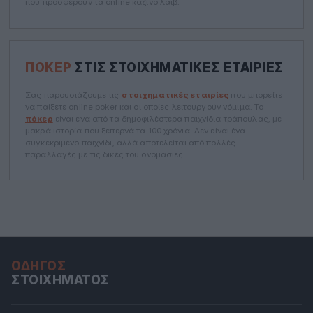
που προσφέρουν τα online καζίνο λαιβ.
ΠΌΚΕΡ
ΣΤΙΣ ΣΤΟΙΧΗΜΑΤΙΚΈΣ ΕΤΑΙΡΊΕΣ
Σας παρουσιάζουμε τις
στοιχηματικές εταιρίες
που μπορείτε
να παίξετε online poker και οι οποίες λειτουργούν νόμιμα. Το
πόκερ
είναι ένα από τα δημοφιλέστερα παιχνίδια τράπουλας, με
μακρά ιστορία που ξεπερνά τα 100 χρόνια. Δεν είναι ένα
συγκεκριμένο παιχνίδι, αλλά αποτελείται από πολλές
παραλλαγές με τις δικές του ονομασίες.
ΟΔΗΓΌΣ
ΣΤΟΙΧΉΜΑΤΟΣ