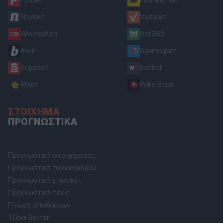
Novibet
Vistabet
Winmasters
Bet365
Bwin
Sportingbet
Superbet
Netbet
Efbet
PokerStars
ΣΤΟΊΧΗΜΑ
ΠΡΟΓΝΩΣΤΙΚΆ
Προγνωστικά στοιχήματος
Προγνωστικά ποδοσφαίρου
Προγνωστικά μπάσκετ
Προγνωστικά τένις
Πτώση αποδόσεων
Τζίροι Betfair