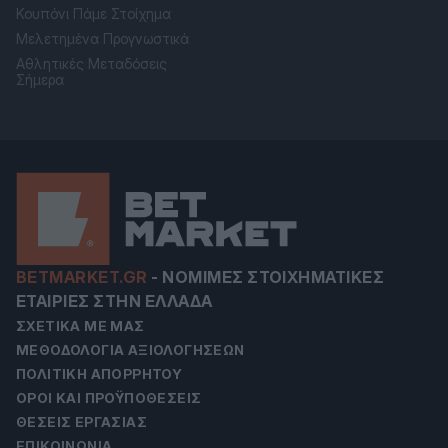
Κουπόνι Πάμε Στοίχημα
Μελετημένα Προγνωστικά
Αθλητικές Μεταδόσεις
Σήμερα
BETMARKET.GR
-
ΝΌΜΙΜΕΣ ΣΤΟΙΧΗΜΑΤΙΚΈΣ
ΕΤΑΙΡΊΕΣ ΣΤΗΝ ΕΛΛΆΔΑ
ΣΧΕΤΙΚΆ ΜΕ ΜΑΣ
ΜΕΘΟΔΟΛΟΓΊΑ ΑΞΙΟΛΟΓΉΣΕΩΝ
ΠΟΛΙΤΙΚΉ ΑΠΟΡΡΉΤΟΥ
ΌΡΟΙ ΚΑΙ ΠΡΟΫΠΟΘΈΣΕΙΣ
ΘΈΣΕΙΣ ΕΡΓΑΣΊΑΣ
ΕΠΙΚΟΙΝΩΝΊΑ