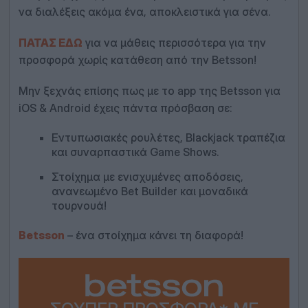
να διαλέξεις ακόμα ένα, αποκλειστικά για σένα.
ΠΑΤΑΣ ΕΔΩ
για να μάθεις περισσότερα για την
προσφορά χωρίς κατάθεση από την Betsson!
Μην ξεχνάς επίσης πως με το app της Betsson για
iOS & Android έχεις πάντα πρόσβαση σε:
Εντυπωσιακές ρουλέτες, Blackjack τραπέζια
και συναρπαστικά Game Shows.
Στοίχημα με ενισχυμένες αποδόσεις,
ανανεωμένο Bet Builder και μοναδικά
τουρνουά!
Betsson
– ένα στοίχημα κάνει τη διαφορά!