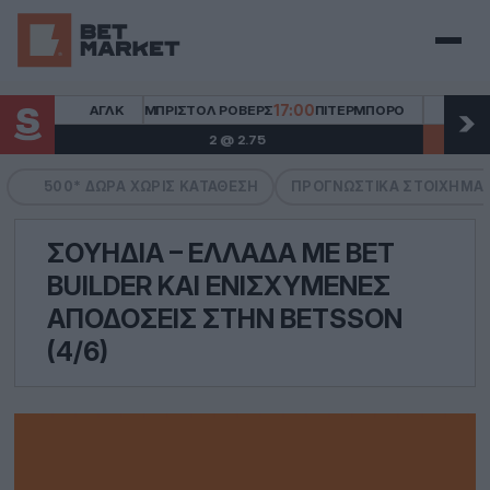
Μενού
17:00
ΑΓΛΚ
ΜΠΡΊΣΤΟΛ ΡΌΒΕΡΣ
ΠΙΤΈΡΜΠΟΡΟ
ΑΓΛΚ
2 @ 2.75
500* ΔΏΡΑ ΧΩΡΙΣ ΚΑΤΆΘΕΣΗ
ΠΡΟΓΝΩΣΤΙΚΆ ΣΤΟΙΧΉΜΑ
ΣΟΥΗΔΊΑ – ΕΛΛΆΔΑ ΜΕ BET
BUILDER ΚΑΙ ΕΝΙΣΧΥΜΈΝΕΣ
ΑΠΟΔΌΣΕΙΣ ΣΤΗΝ BETSSON
(4/6)