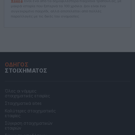
πόκερ
είναι ένα από τα δημοφιλέστερα παιχνίδια τράπουλας, με
μακρά ιστορία που ξεπερνά τα 100 χρόνια. Δεν είναι ένα
συγκεκριμένο παιχνίδι, αλλά αποτελείται από πολλές
παραλλαγές με τις δικές του ονομασίες.
ΟΔΗΓΌΣ
ΣΤΟΙΧΉΜΑΤΟΣ
Όλες οι νόμιμες
στοιχηματικές εταιρίες
Στοιχηματικά sites
Καλύτερες στοιχηματικές
εταιρίες
Σύγκριση στοιχηματικών
εταιριών