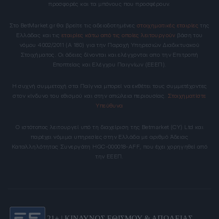
προσφορές και τα μπόνους που προσφέρουν.
Στο BetMarket.gr θα βρείτε τις αδειοδοτημένες
στοιχηματικές εταιρίες
της
Ελλάδας και τις
εταιρίες κάτω από τις οποίες λειτουργούν
βάση του
νόμου 4002/2011 (Α 180) για την Παροχή Υπηρεσιών Διαδικτυακού
Στοιχήματος. Οι άδειες δίνονται και ελέγχονται απο την Επιτροπή
Εποπτείας και Ελέγχου Παιγνίων (ΕΕΕΠ).
Η συχνή συμμετοχή στα Παίγνια μπορεί να εκθέτει τους συμμετέχοντες
στον κίνδυνο του εθισμού και στην απώλεια περιουσίας.
Στοιχηματίστε
Υπεύθυνα
Ο ιστότοπος λειτουργεί υπό τη διαχείριση της Betmarket (CY) Ltd και
παρέχει νόμιμα υπηρεσίες στην Ελλάδα με αριθμό Άδειας
Καταλληλότητας Συνεργάτη HGC-000018-AFF, που έχει χορηγηθεί από
την ΕΕΕΠ.
21+ | ΚΙΝΔΥΝΟΣ ΕΘΙΣΜΟΥ & ΑΠΩΛΕΙΑΣ