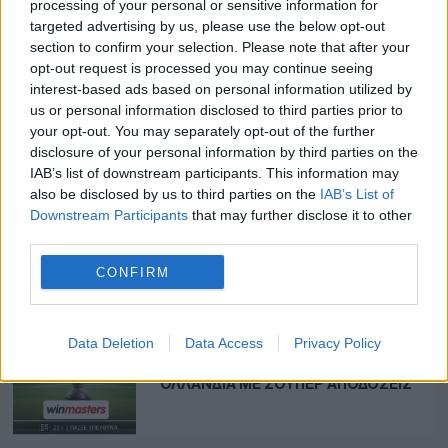
processing of your personal or sensitive information for
ΤΟ ΣΆΒΒΑΤΟ ΑΠΌ ΤΗ STOIXIMAN!
targeted advertising by us, please use the below opt-out
section to confirm your selection. Please note that after your
opt-out request is processed you may continue seeing
interest-based ads based on personal information utilized by
ΟΙ ΑΝΑΜΕΤΡΉΣΕΙΣ ΤΟΥ
us or personal information disclosed to third parties prior to
ΣΑΒΒΑΤΟΚΎΡΙΑΚΟΥ ΣΤΗ STOIXIMAN,
your opt-out. You may separately opt-out of the further
ΜΕ ΈΠΑΘΛΟ* ΑΝΤΑΜΟΙΒΉΣ!
disclosure of your personal information by third parties on the
IAB’s list of downstream participants. This information may
also be disclosed by us to third parties on the
IAB’s List of
Downstream Participants
that may further disclose it to other
SUPERBET: ΝΈΑ ΚΑΛΟΚΑΙΡΙΝΉ
third parties.
ΠΡΟΣΦΟΡΆ* ΜΕ 555 ΔΏΡΑ* ΧΩΡΊΣ
ΚΑΤΆΘΕΣΗ!
CONFIRM
Data Deletion
Data Access
Privacy Policy
ΠΡΏΤΗ ΣΈΝΤΡΑ ΣΕ ΠΟΡΤΟΓΑΛΊΑ ΚΑΙ
ΟΛΛΑΝΔΊΑ ΜΕ ΣΟΎΠΕΡ ΑΠΟΔΌΣΕΙΣ