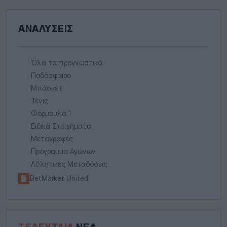
ΑΝΑΛΎΣΕΙΣ
Όλα τα προγνωστικά
Ποδόσφαιρο
Μπάσκετ
Τένις
Φόρμουλα 1
Ειδικά Στοιχήματα
Μεταγραφές
Πρόγραμμα Αγώνων
Αθλητικές Μεταδόσεις
BetMarket United