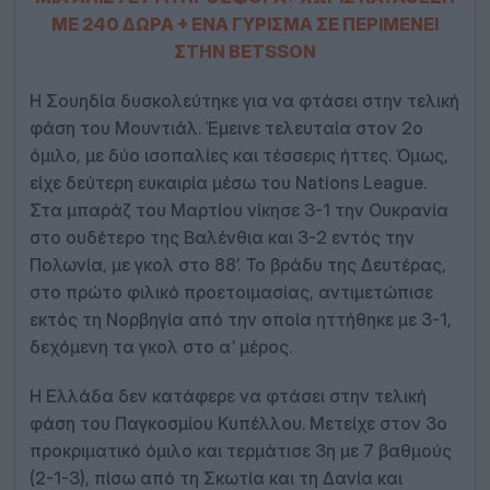
ΜΕ 240 ΔΩΡΑ + ΕΝΑ ΓΥΡΙΣΜΑ ΣΕ ΠΕΡΙΜΕΝΕΙ
ΣΤΗΝ BETSSON
Η Σουηδία δυσκολεύτηκε για να φτάσει στην τελική
φάση του Μουντιάλ. Έμεινε τελευταία στον 2ο
όμιλο, με δύο ισοπαλίες και τέσσερις ήττες. Όμως,
είχε δεύτερη ευκαιρία μέσω του Nations League.
Στα μπαράζ του Μαρτίου νίκησε 3-1 την Ουκρανία
στο ουδέτερο της Βαλένθια και 3-2 εντός την
Πολωνία, με γκολ στο 88’. Το βράδυ της Δευτέρας,
στο πρώτο φιλικό προετοιμασίας, αντιμετώπισε
εκτός τη Νορβηγία από την οποία ηττήθηκε με 3-1,
δεχόμενη τα γκολ στο α’ μέρος.
Η Ελλάδα δεν κατάφερε να φτάσει στην τελική
φάση του Παγκοσμίου Κυπέλλου. Μετείχε στον 3ο
προκριματικό όμιλο και τερμάτισε 3η με 7 βαθμούς
(2-1-3), πίσω από τη Σκωτία και τη Δανία και