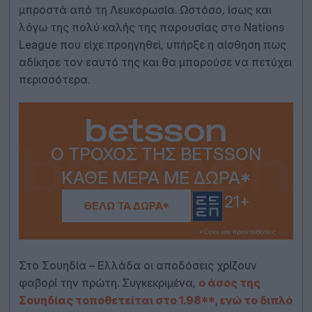
μπροστά από τη Λευκορωσία. Ωστόσο, ίσως και
λόγω της πολύ καλής της παρουσίας στο Nations
League που είχε προηγηθεί, υπήρξε η αίσθηση πως
αδίκησε τον εαυτό της και θα μπορούσε να πετύχει
περισσότερα.
Ο ΤΡΟΧΌΣ ΤΗΣ BETSSON
ΚΆΘΕ ΜΈΡΑ ΜΕ ΔΏΡΑ*
21+
ΘΈΛΩ ΤΑ ΔΏΡΑ*
*Όροι και προϋποθέσεις
Στο Σουηδία – Ελλάδα οι αποδόσεις χρίζουν
φαβορί την πρώτη. Συγκεκριμένα,
ο άσος της
Σουηδίας τοποθετείται στο 1.98**, ενώ το διπλό