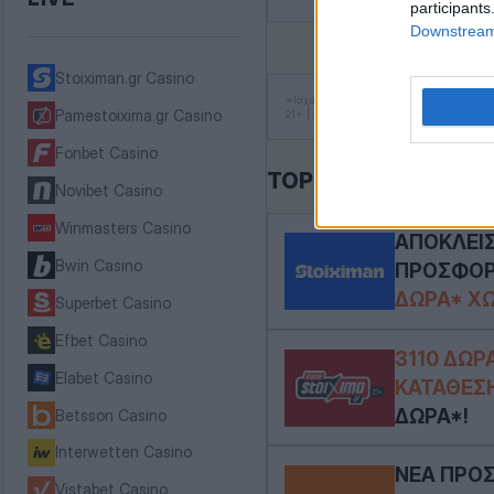
participants
Downstream 
Stoiximan.gr Casino
*Ισχύουν όροι & προυποθέσεις
Pamestoixima.gr Casino
21+ | ΑΡΜΟΔΙΟΣ ΡΥΘΜΙΣΤΗΣ ΕΕΕΠ | 
Fonbet Casino
TOP 3
ΠΡΟΣΦΟΡΈΣ*
Novibet Casino
Winmasters Casino
ΑΠΟΚΛΕΙ
Bwin Casino
ΠΡΟΣΦΟΡ
ΔΏΡΑ* ΧΩ
Superbet Casino
Efbet Casino
3110 ΔΏΡ
Elabet Casino
ΚΑΤΆΘΕΣ
ΔΏΡΑ*!
Betsson Casino
Interwetten Casino
ΝΈΑ ΠΡΟ
Vistabet Casino