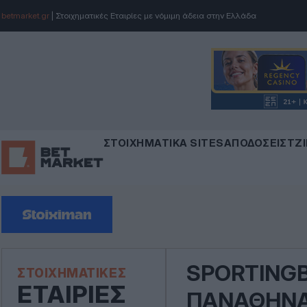
betmarket.gr
| Στοιχηματικές Εταιρίες με νόμιμη άδεια στην Ελλάδα
ΣΤΟΙΧΗΜΑΤΙΚΆ SITES
ΑΠΟΔΌΣΕΙΣ
ΤΖΊ
SPORTINGB
ΣΤΟΙΧΗΜΑΤΙΚΈΣ
ΕΤΑΙΡΊΕΣ
ΠΑΝΑΘΗΝΑΪ