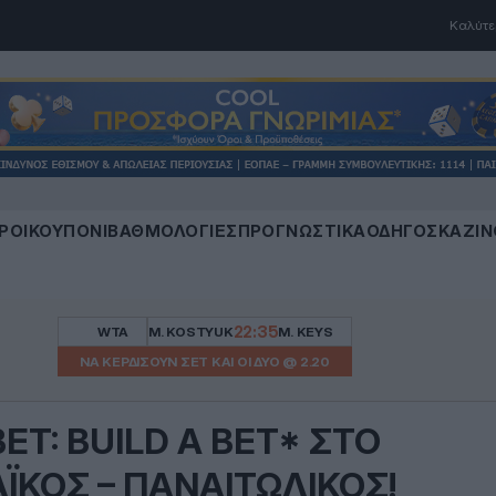
Καλύτερ
ΡΟΙ
ΚΟΥΠΌΝΙ
ΒΑΘΜΟΛΟΓΊΕΣ
ΠΡΟΓΝΩΣΤΙΚΆ
ΟΔΗΓΌΣ
ΚΑΖΊΝ
22:35
WTA
M. KOSTYUK
M. KEYS
ΝΑ ΚΕΡΔΊΣΟΥΝ ΣΕΤ ΚΑΙ ΟΙ ΔΎΟ @ 2.20
ET: BUILD A BET* ΣΤΟ
ΚΌΣ – ΠΑΝΑΙΤΩΛΙΚΌΣ!