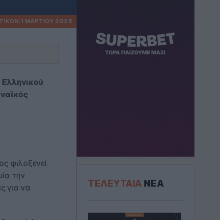
ΤΙΚΏΝ
|
1 ΜΑΡΤΊΟΥ 2025
 Ελληνικού
ηναϊκός
ος φιλοξενεί
μία την
ΤΕΛΕΥΤΑΊΑ
ΝΈΑ
ς για να