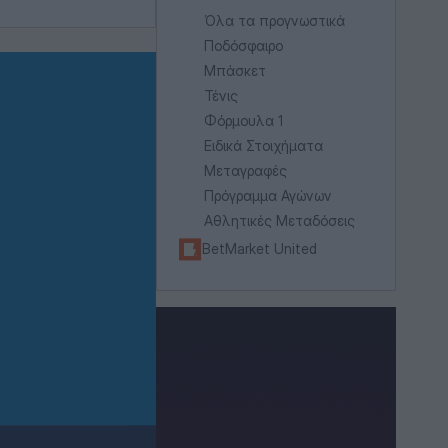
Όλα τα προγνωστικά
Ποδόσφαιρο
Μπάσκετ
Τένις
Φόρμουλα 1
Ειδικά Στοιχήματα
Μεταγραφές
Πρόγραμμα Αγώνων
Αθλητικές Μεταδόσεις
BetMarket United