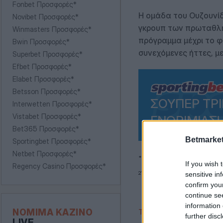
Fonbet Προσφορές*
Η ομάδα του Ουζουνίδη
Novibet Προσφορές*
γκρουπ των πρωταθλη
Winmasters Προσφορές*
πρόγραμμα μέχρι το φ
Bwin Προσφορές*
συνεχόμενες ήττες, μ
Superbet Προσφορές*
Efbet Προσφορές*
Elabet Προσφορές*
Betsson Προσφορές*
ΣΟΎΠΕΡ ΤΡ
Interwetten Προσφορές*
Vistabet Προσφορές*
ΓΝΩΡΙΜΊΑΣ!
Bet365 Προσφορές*
Betmarket
Sportingbet Προσφορές*
Netbet Προσφορές*
*ΙΣΧΥΟΥΝ ΟΡΟΙ & ΠΡΟΫΠΟΘΕΣΕΙΣ.
If you wish 
Regency Casino Προσφορές*
21+ | ΑΡΜΟΔΙΟΣ ΡΥΘΜΙΣΤΗΣ ΕΕΕΠ
sensitive in
confirm you
continue se
information 
ΝΌΜΙΜΑ ΚΑΖΊΝΟ
Tags:
Sportingbet
further disc
LIVE