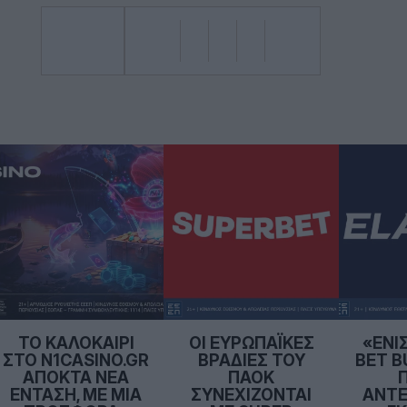
ΤΟ ΚΑΛΟΚΑΊΡΙ
ΟΙ ΕΥΡΩΠΑΪΚΈΣ
«ΕΝΙ
ΣΤΟ N1CASINO.GR
ΒΡΑΔΙΈΣ ΤΟΥ
BET B
ΑΠΟΚΤΆ ΝΈΑ
ΠΑΟΚ
ΈΝΤΑΣΗ, ΜΕ ΜΙΑ
ΣΥΝΕΧΊΖΟΝΤΑΙ
ΆΝΤΕ