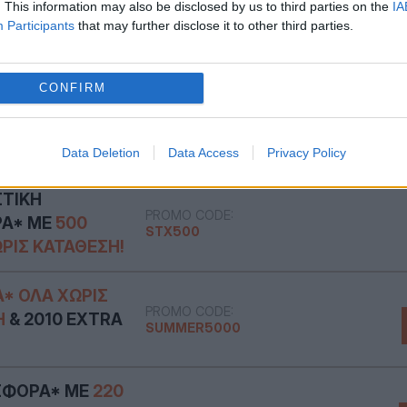
. This information may also be disclosed by us to third parties on the
IA
Participants
that may further disclose it to other third parties.
CONFIRM
ΚΙΝΔΥΝΟΣ ΕΘΙΣΜΟΥ & ΑΠΩΛΕΙΑΣ ΠΕΡΙΟΥΣΙΑΣ | ΕΟΠΑΕ – ΓΡΑΜΜΗ ΣΥΜΒΟΥΛΕΥΤΙΚΗΣ: 1114 |
Data Deletion
Data Access
Privacy Policy
ΣΤΙΚΉ
PROMO CODE:
Ά* ΜΕ
500
STX500
ΡΊΣ ΚΑΤΆΘΕΣΗ!
Α* ΟΛΑ ΧΩΡΊΣ
PROMO CODE:
Η
& 2010 EXTRA
SUMMER5000
ΣΦΟΡΆ* ΜΕ
220