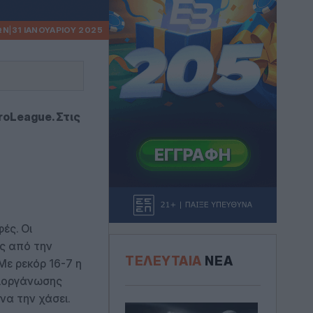
ΏΝ
|
31 ΙΑΝΟΥΑΡΊΟΥ 2025
oLeague. Στις
ές. Οι
ς από την
ΤΕΛΕΥΤΑΊΑ
ΝΈΑ
Με ρεκόρ 16-7 η
διοργάνωσης
να την χάσει.