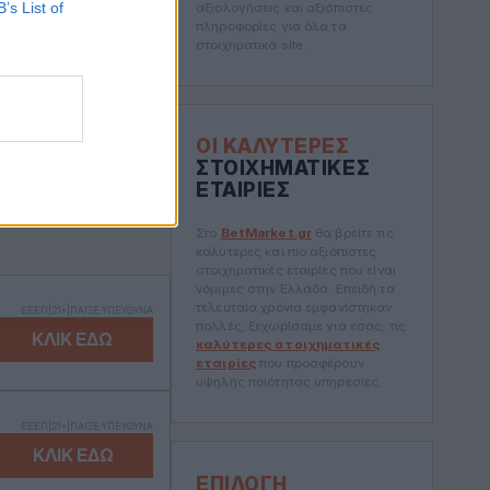
B’s List of
αξιολογήσεις και αξιόπιστες
πληροφορίες για όλα τα
στοιχηματικά site.
ΟΙ ΚΑΛΎΤΕΡΕΣ
ΣΤΟΙΧΗΜΑΤΙΚΈΣ
 ΠΑΙΞΕ ΥΠΕΥΘΥΝΑ
ΕΤΑΙΡΊΕΣ
Στο
BetMarket.gr
θα βρείτε τις
καλύτερες και πιο αξιόπιστες
στοιχηματικές εταιρίες που είναι
νόμιμες στην Ελλάδα. Επειδή τα
τελευταία χρόνια εμφανίστηκαν
ΕΕΕΠ|21+|ΠΑΙΞΕ ΥΠΕΥΘΥΝΑ
πολλές, ξεχωρίσαμε για εσάς, τις
ΚΛΙΚ ΕΔΩ
καλύτερες στοιχηματικές
εταιρίες
που προσφέρουν
υψηλής ποιότητας υπηρεσίες.
ΕΕΕΠ|21+|ΠΑΙΞΕ ΥΠΕΥΘΥΝΑ
ΚΛΙΚ ΕΔΩ
ΕΠΙΛΟΓΉ