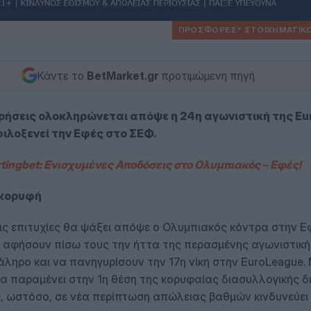
ΠΡΟΣΦΟΡΈΣ* ΣΤΟΙΧΗΜΑΤΙΚ
Κάντε το
BetMarket.gr
προτιμώμενη πηγή
ρήσεις ολοκληρώνεται απόψε η 24η αγωνιστική της Eur
φιλοξενεί την Εφές στο ΣΕΦ.
tingbet: Ενισχυμένες Αποδόσεις στο Ολυμπιακός – Εφές!
 κορυφή
ις επιτυχίες θα ψάξει απόψε ο Ολυμπιακός κόντρα στην Εφ
 αφήσουν πίσω τους την ήττα της περασμένης αγωνιστική
ηρο και να πανηγυρίσουν την 17η νίκη στην EuroLeague. 
 παραμένει στην 1η θέση της κορυφαίας διασυλλογικής 
 ωστόσο, σε νέα περίπτωση απώλειας βαθμών κινδυνεύει 