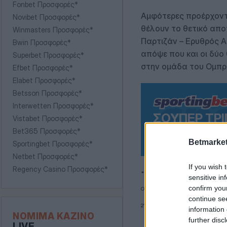
Fonbet Προσφορές*
Αμφότερες προέρχοντα
Novibet Προσφορές*
θέλουν το θετικό αποτ
Winmasters Προσφορές*
Παρτιζάν – Ερυθρός 
Bwin Προσφορές*
απόψε που και οι δύο
Superbet Προσφορές*
στην ομάδα του Ομπρ
Efbet Προσφορές*
Elabet Προσφορές*
Betsson Προσφορές*
Interwetten Προσφορές*
ΣΟΎΠΕΡ ΤΡ
Vistabet Προσφορές*
Bet365 Προσφορές*
ΓΝΩΡΙΜΊΑΣ!
Betmarket
Sportingbet Προσφορές*
Netbet Προσφορές*
If you wish 
Regency Casino Προσφορές*
*ΙΣΧΥΟΥΝ ΟΡΟΙ & ΠΡΟΫΠΟΘΕΣΕΙΣ.
sensitive in
confirm you
ΟΙ ΑΠΟΔΟΣΕΙΣ ΕΝΔΕΧΕΤΑΙ ΝΑ ΥΠ
continue se
21+ | ΑΡΜΟΔΙΟΣ ΡΥΘΜΙΣΤΗΣ ΕΕΕΠ
information 
ΝΌΜΙΜΑ ΚΑΖΊΝΟ
further disc
LIVE