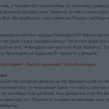
τικά, ο Γουόκαπ δεν προπονήθηκε τις τελευταίες ημέρες 
να αγωνιστεί κόντρα στους Τούρκους. Αντίθετα υπολογίζον
αι Φαλ. Με αμφίβολους τους Λάρκιν και Πουαριέ ταξίδεψε 
ροέρχεται από ένα τρομερό ξέσπασμα (110-66) κόντρα στ
ει την ζημία στους «ερυθρόλευκους». Τελευταία φορά που ο
κη ήταν στις 14 Νοεμβρίου κόντρα στην Ρεάλ Μαδρίτης. Στο
ης Sportingbet να σημειώσει 5+ τρίποντα ο Φουρνιέ.
Sportingbet – Σούπερ προσφορά* στην EuroLeague!
αμμα
… αυλαία της αποψινής βραδιάς με την Φενερμπαχτσέ να υπ
ντινούπολη. Τα «καναρίνια» έχουν τον πρώτο λόγο για τ
 την αστάθεια στην απόδοσή τους βρίσκονται στην 16η θέ
ρα αργότερα, στο Πριγκιπάτο αναμένεται σπουδαίο ματς 
Μαδρίτης.