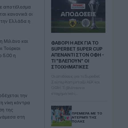
με αποτέλεσμα
ται κανονικά οι
στην Ελλάδα η
η Μιλάνο και
ΦΑΒΟΡΊ Η ΑΕΚ ΓΙΑ ΤΟ
ι Τούρκοι
SUPERBET SUPER CUP
ΑΠΈΝΑΝΤΙ ΣΤOΝ ΟΦΗ -
 5.00 η
ΤΙ "ΒΛΈΠΟΥΝ" ΟΙ
ΣΤΟΙΧΗΜΑΤΙΚΈΣ
Οι αποδόσεις για το Superbet
Σούπερ Καπ μεταξύ ΑΕΚ και
ΟΦΗ. Τι βλέπουν οι
στοιχηματικές…
οδέχεται την
η νίκη κόντρα
ση της
ΠΡΕΜΙΈΡΑ ΜΕ ΤΟ
ανάμεσα στη
ΝΤΈΡΜΠΙ ΤΗΣ
ΠΌΛΗΣ