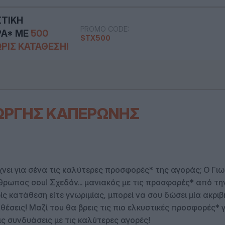
ΣΤΙΚΉ
PROMO CODE:
Ά* ΜΕ
500
STX500
ΡΊΣ ΚΑΤΆΘΕΣΗ!
ΩΡΓΉΣ ΚΑΠΕΡΏΝΗΣ
νει για σένα τις καλύτερες προσφορές* της αγοράς; Ο Γι
θρωπος σου! Σχεδόν... μανιακός με τις προσφορές* από τη
ίς κατάθεση είτε γνωριμίας, μπορεί να σου δώσει μία ακριβ
θέσεις! Μαζί του θα βρεις τις πιο ελκυστικές προσφορές* 
ς συνδυάσεις με τις καλύτερες αγορές!