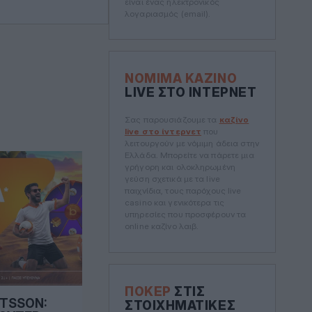
είναι ένας ηλεκτρονικός
λογαριασμός (email).
ΝΌΜΙΜΑ ΚΑΖΊΝΟ
LIVE ΣΤΟ ΊΝΤΕΡΝΕΤ
Σας παρουσιάζουμε τα
καζίνο
live στο ίντερνετ
που
λειτουργούν με νόμιμη άδεια στην
Ελλάδα. Μπορείτε να πάρετε μια
γρήγορη και ολοκληρωμένη
γεύση σχετικά με τα live
παιχνίδια, τους παρόχους live
casino και γενικότερα τις
υπηρεσίες που προσφέρουν τα
online καζίνο λαιβ.
ΠΌΚΕΡ
ΣΤΙΣ
TSSON:
ΣΤΟΙΧΗΜΑΤΙΚΈΣ