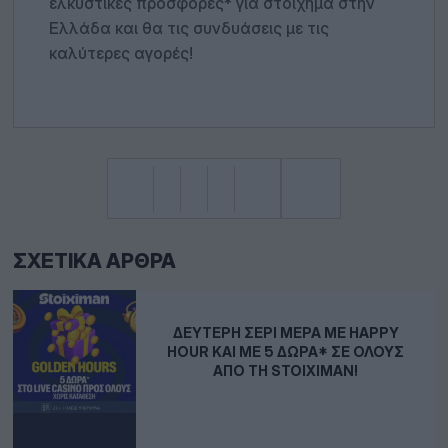
ελκυστικές προσφορές* για στοίχημα στην
Ελλάδα και θα τις συνδυάσεις με τις
καλύτερες αγορές!
ΣΧΕΤΙΚΆ ΆΡΘΡΑ
ΔΕΎΤΕΡΗ ΣΕΡΊ ΜΈΡΑ ΜΕ HAPPY
HOUR ΚΑΙ ΜΕ 5 ΔΏΡΑ* ΣΕ ΌΛΟΥΣ
ΑΠΌ ΤΗ STOIXIMAN!