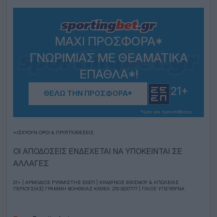
MAXI ΠΡΟΣΦΟΡΆ*
ΓΝΩΡΙΜΊΑΣ ΜΕ ΘΕΑΜΑΤΙΚΆ
ΈΠΑΘΛΑ*!
21+
ΘΈΛΩ ΤΗΝ ΠΡΟΣΦΟΡΆ*
*οροι και προυποθεσεις
*ΙΣΧΥΟΥΝ ΟΡΟΙ & ΠΡΟΫΠΟΘΕΣΕΙΣ.
ΟΙ ΑΠΟΔΟΣΕΙΣ ΕΝΔΕΧΕΤΑΙ ΝΑ ΥΠΟΚΕΙΝΤΑΙ ΣΕ
ΑΛΛΑΓΕΣ
21+ | ΑΡΜΟΔΙΟΣ ΡΥΘΜΙΣΤΗΣ ΕΕΕΠ | ΚΙΝΔΥΝΟΣ ΕΘΙΣΜΟΥ & ΑΠΩΛΕΙΑΣ
ΠΕΡΙΟΥΣΙΑΣ| ΓΡΑΜΜΗ ΒΟΗΘΕΙΑΣ ΚΕΘΕΑ: 210 9237777 | ΠΑΙΞΕ ΥΠΕΥΘΥΝΑ