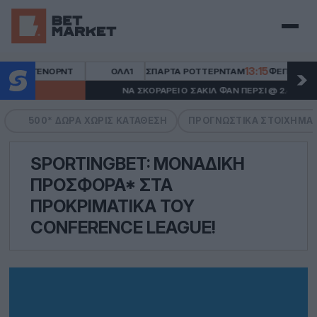
Μενού
5
13:15
ΦΈΓΕΝΟΡΝΤ
ΟΛΛ1
ΣΠΆΡΤΑ ΡΌΤΤΕΡΝΤΑΜ
ΦΈΓΕΝΟΡΝΤ
ΝΑ ΣΚΟΡΆΡΕΙ Ο ΣΑΚΊΛ ΦΑΝ ΠΈΡΣΙ @ 2.45
500* ΔΏΡΑ ΧΩΡΙΣ ΚΑΤΆΘΕΣΗ
ΠΡΟΓΝΩΣΤΙΚΆ ΣΤΟΙΧΉΜΑ
SPORTINGBET: ΜΟΝΑΔΙΚΉ
ΠΡΟΣΦΟΡΆ* ΣΤΑ
ΠΡΟΚΡΙΜΑΤΙΚΆ ΤΟΥ
CONFERENCE LEAGUE!