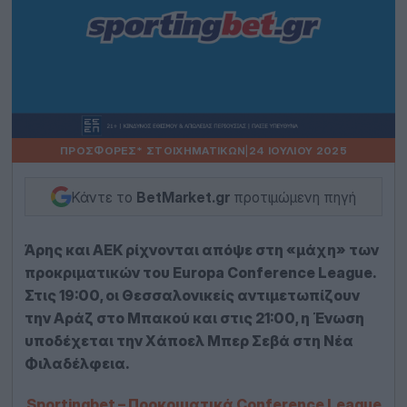
ΠΡΟΣΦΟΡΈΣ* ΣΤΟΙΧΗΜΑΤΙΚΏΝ
|
24 ΙΟΥΛΊΟΥ 2025
Κάντε το
BetMarket.gr
προτιμώμενη πηγή
Άρης και ΑΕΚ ρίχνονται απόψε στη «μάχη» των
προκριματικών του Europa Conference League.
Στις 19:00, οι Θεσσαλονικείς αντιμετωπίζουν
την Αράζ στο Μπακού και στις 21:00, η Ένωση
υποδέχεται την Χάποελ Μπερ Σεβά στη Νέα
Φιλαδέλφεια.
Sportingbet – Προκριματικά Conference League