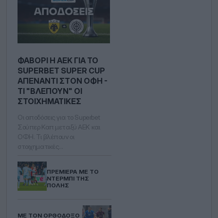
ΦΑΒΟΡΊ Η ΑΕΚ ΓΙΑ ΤΟ
SUPERBET SUPER CUP
ΑΠΈΝΑΝΤΙ ΣΤOΝ ΟΦΗ -
ΤΙ "ΒΛΈΠΟΥΝ" ΟΙ
ΣΤΟΙΧΗΜΑΤΙΚΈΣ
Οι αποδόσεις για το Superbet
Σούπερ Καπ μεταξύ ΑΕΚ και
ΟΦΗ. Τι βλέπουν οι
στοιχηματικές…
ΠΡΕΜΙΈΡΑ ΜΕ ΤΟ
ΝΤΈΡΜΠΙ ΤΗΣ
ΠΌΛΗΣ
ΜΕ ΤΟΝ ΟΡΘΌΔΟΞΟ