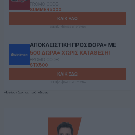
PROMO CODE:
SUMMER5000
ΚΛΙΚ ΕΔΩ
ΕΕΕΠ|21+|ΠΑΙΞΕ ΥΠΕΥΘΥΝΑ
ΑΠΟΚΛΕΙΣΤΙΚΉ ΠΡΟΣΦΟΡΆ* ΜΕ
500 ΔΏΡΑ* ΧΩΡΊΣ ΚΑΤΆΘΕΣΗ!
PROMO CODE:
STX500
ΚΛΙΚ ΕΔΩ
ΕΕΕΠ|21+|ΠΑΙΞΕ ΥΠΕΥΘΥΝΑ
*Ισχύουν όροι και προϋποθέσεις