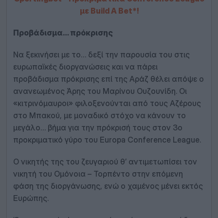
με Build A Bet*!
Προβάδισμα… πρόκρισης
Να ξεκινήσει με το… δεξί την παρουσία του στις
ευρωπαϊκές διοργανώσεις και να πάρει
προβάδισμα πρόκρισης επί της Αράζ θέλει απόψε ο
ανανεωμένος Άρης του Μαρίνου Ουζουνίδη. Οι
«κιτρινόμαυροι» φιλοξενούνται από τους Αζέρους
στο Μπακού, με μοναδικό στόχο να κάνουν το
μεγάλο… βήμα για την πρόκρισή τους στον 3ο
προκριματικό γύρο του Europa Conference League.
Ο νικητής της του ζευγαριού θ’ αντιμετωπίσει τον
νικητή του Ομόνοια – Τορπέντο στην επόμενη
φάση της διοργάνωσης, ενώ ο χαμένος μένει εκτός
Ευρώπης.