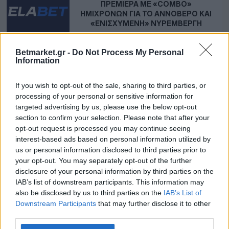
ΠΡΕΜΙΈΡΑ ΜΕ «COMBO»
ΗΜΙΧΡΌΝΩΝ ΓΙΑ ΤΟ ΑΝΝΌΒΕΡΟ ΚΑΙ
«ΕΝΙΣΧΥΜΈΝΗ» ΝΥΡΕΜΒΈΡΓΗ
Betmarket.gr -
Do Not Process My Personal
Information
ΚΑΛΟΚΑΙΡΙΝΉ ΠΡΟΣΦΟΡΆ
ΓΝΩΡΙΜΊΑΣ ΜΕ 3110 ΔΏΡΑ* ΟΛΑ
ΧΩΡΊΣ ΚΑΤΆΘΕΣΗ & 2010 EXTRA
If you wish to opt-out of the sale, sharing to third parties, or
ΔΏΡΑ*!
processing of your personal or sensitive information for
targeted advertising by us, please use the below opt-out
section to confirm your selection. Please note that after your
opt-out request is processed you may continue seeing
BETSSON: ΣΟΎΠΕΡ ΠΡΟΣΦΟΡΆ* ΜΕ
interest-based ads based on personal information utilized by
220 ΔΏΡΑ* ΧΩΡΊΣ ΚΑΤΆΘΕΣΗ + ΈΝΑ
ΓΎΡΙΣΜΑ ΣΤΟΝ ΤΡΟΧΌ!
us or personal information disclosed to third parties prior to
your opt-out. You may separately opt-out of the further
disclosure of your personal information by third parties on the
IAB’s list of downstream participants. This information may
also be disclosed by us to third parties on the
IAB’s List of
Downstream Participants
that may further disclose it to other
ΑΝΑΛΎΣΕΙΣ
third parties.