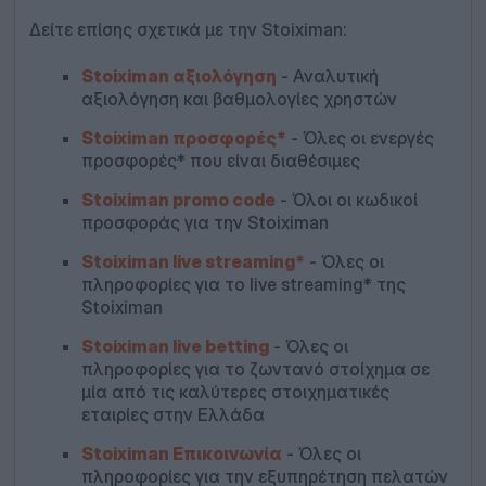
Δείτε επίσης σχετικά με την Stoiximan:
Stoiximan αξιολόγηση
- Αναλυτική
αξιολόγηση και βαθμολογίες χρηστών
Stoiximan προσφορές*
- Όλες οι ενεργές
προσφορές* που είναι διαθέσιμες
Stoiximan promo code
- Όλοι οι κωδικοί
προσφοράς για την Stoiximan
Stoiximan live streaming*
- Όλες οι
πληροφορίες για το live streaming* της
Stoiximan
Stoiximan live betting
- Όλες οι
πληροφορίες για το ζωντανό στοίχημα σε
μία από τις καλύτερες στοιχηματικές
εταιρίες στην Ελλάδα
Stoiximan Επικοινωνία
- Όλες οι
πληροφορίες για την εξυπηρέτηση πελατών