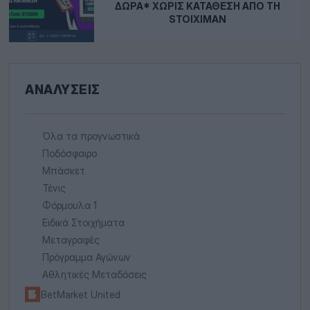
ΔΏΡΑ* ΧΩΡΊΣ ΚΑΤΆΘΕΣΗ ΑΠΌ ΤΗ
STOIXIMAN
ΑΝΑΛΎΣΕΙΣ
Όλα τα προγνωστικά
Ποδόσφαιρο
Μπάσκετ
Τένις
Φόρμουλα 1
Ειδικά Στοιχήματα
Μεταγραφές
Πρόγραμμα Αγώνων
Αθλητικές Μεταδόσεις
BetMarket United