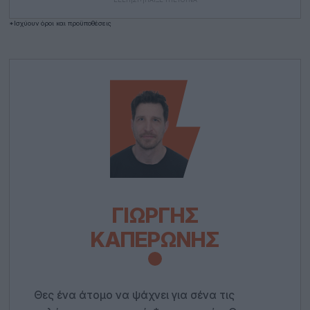
*Ισχύουν όροι και προϋποθέσεις
ΓΙΩΡΓΉΣ
ΚΑΠΕΡΏΝΗΣ
Θες ένα άτομο να ψάχνει για σένα τις