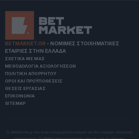
BETMARKET.GR
-
ΝΌΜΙΜΕΣ ΣΤΟΙΧΗΜΑΤΙΚΈΣ
ΕΤΑΙΡΊΕΣ ΣΤΗΝ ΕΛΛΆΔΑ
ΣΧΕΤΙΚΆ ΜΕ ΜΑΣ
ΜΕΘΟΔΟΛΟΓΊΑ ΑΞΙΟΛΟΓΉΣΕΩΝ
ΠΟΛΙΤΙΚΉ ΑΠΟΡΡΉΤΟΥ
ΌΡΟΙ ΚΑΙ ΠΡΟΫΠΟΘΈΣΕΙΣ
ΘΈΣΕΙΣ ΕΡΓΑΣΊΑΣ
ΕΠΙΚΟΙΝΩΝΊΑ
SITEMAP
Το BetMarket.gr δεν είναι στοιχηματική εταιρία και δεν παρέχει υπηρεσίες
στοιχήματος. Το BetMarket.gr είναι ένας οδηγός για τις νόμιμες