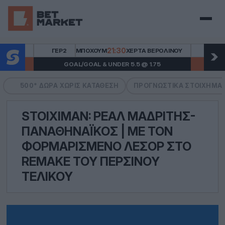
Μενού
21:30
ΓΕΡ2
ΜΠΌΧΟΥΜ
ΧΈΡΤΑ ΒΕΡΟΛΊΝΟΥ
ΒΕΛ1
GOAL/GOAL & UNDER 5.5 @ 1.75
BETB
500* ΔΏΡΑ ΧΩΡΙΣ ΚΑΤΆΘΕΣΗ
ΠΡΟΓΝΩΣΤΙΚΆ ΣΤΟΙΧΉΜΑ
STOIXIMAN: ΡΕΆΛ ΜΑΔΡΊΤΗΣ-
ΠΑΝΑΘΗΝΑΪΚΌΣ | ΜΕ ΤΟΝ
ΦΟΡΜΑΡΙΣΜΈΝΟ ΛΕΣΌΡ ΣΤΟ
REMAKE ΤΟΥ ΠΕΡΣΙΝΟΎ
ΤΕΛΙΚΟΎ