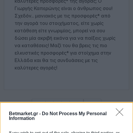
καλύτερες προσφορές* της αγοράς; Ο
Γιωργής Καπερώνης είναι ο άνθρωπος σου!
Σχεδόν... μανιακός με τις προσφορές* από
την αγορά του στοιχήματος, είτε χωρίς
κατάθεση είτε γνωριμίας, μπορεί να σου
δώσει μία ακριβή εικόνα για να παίξεις χωρίς
να καταθέσεις! Μαζί του θα βρεις τις πιο
ελκυστικές προσφορές* για στοίχημα στην
Ελλάδα και θα τις συνδυάσεις με τις
καλύτερες αγορές!
Betmarket.gr -
Do Not Process My Personal
Information
ΣΧΕΤΙΚΆ ΆΡΘΡΑ
If you wish to opt-out of the sale, sharing to third parties, or