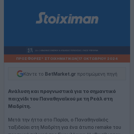
ΠΡΟΣΦΟΡΈΣ* ΣΤΟΙΧΗΜΑΤΙΚΏΝ
|
17 ΟΚΤΩΒΡΊΟΥ 2024
Κάντε το
BetMarket.gr
προτιμώμενη πηγή
Ανάλυση και προγνωστικά για το σημαντικό
παιχνίδι του Παναθηναϊκού με τη Ρεάλ στη
Μαδρίτη.
Μετά την ήττα στο Παρίσι, ο Παναθηναϊκός
ταξιδεύει στη Μαδρίτη για ένα άτυπο remake του