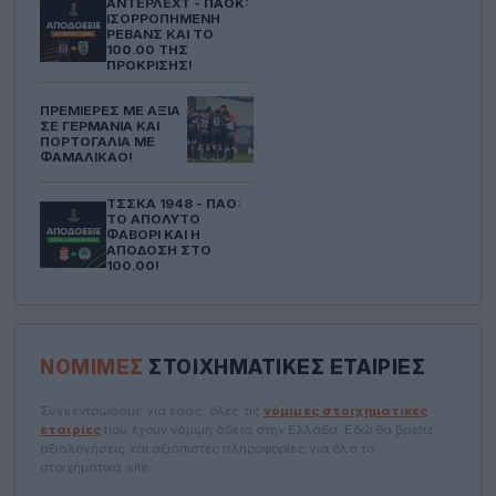
ΆΝΤΕΡΛΕΧΤ - ΠΑΟΚ:
ΙΣΟΡΡΟΠΗΜΈΝΗ
ΡΕΒΆΝΣ ΚΑΙ ΤΟ
100.00 ΤΗΣ
ΠΡΌΚΡΙΣΗΣ!
ΠΡΕΜΙΈΡΕΣ ΜΕ ΑΞΊΑ
ΣΕ ΓΕΡΜΑΝΊΑ ΚΑΙ
ΠΟΡΤΟΓΑΛΊΑ ΜΕ
ΦΑΜΑΛΙΚΆΟ!
ΤΣΣΚΑ 1948 - ΠΑΟ:
ΤΟ ΑΠΌΛΥΤΟ
ΦΑΒΟΡΊ ΚΑΙ Η
ΑΠΌΔΟΣΗ ΣΤΟ
100.00!
ΝΌΜΙΜΕΣ
ΣΤΟΙΧΗΜΑΤΙΚΈΣ ΕΤΑΙΡΊΕΣ
Συγκεντρώσαμε για εσάς, όλες τις
νόμιμες στοιχηματικές
εταιρίες
που έχουν νόμιμη άδεια στην Ελλάδα. Εδώ θα βρείτε
αξιολογήσεις και αξιόπιστες πληροφορίες για όλα τα
στοιχηματικά site.