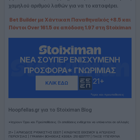
χαμηλού αριθμού λαθών για να το καταφέρει.
Bet Builder με Χάντικαπ Παναθηναϊκός +8.5 και
Πόντοι Over 161.5 σε απόδοση 1.97 στη Stoiximan
ΝΈΑ ΣΟΎΠΕΡ ΕΝΙΣΧΥΜΈΝΗ
ΠΡΟΣΦΟΡΆ* ΓΝΩΡΙΜΊΑΣ
21+
ΚΛΙΚ ΕΔΏ
*οροι και προυποθεσεις
Hoopfellas.gr για το Stoiximan Blog
*Ισχύουν Όροι και Προϋποθέσεις. Οι αποδόσεις ενδέχεται να υπόκεινται σε αλλαγές
21+ | ΑΡΜΟΔΙΟΣ ΡΥΘΜΙΣΤΗΣ ΕΕΕΠ | ΚΙΝΔΥΝΟΣ ΕΘΙΣΜΟΥ & ΑΠΩΛΕΙΑΣ
ΠΕΡΙΟΥΣΙΑΣ | ΓΡΑΜΜΗ ΒΟΗΘΕΙΑΣ ΚΕΘΕΑ: 210 9237777 | ΠΑΙΞΕ ΥΠΕΥΘΥΝΑ