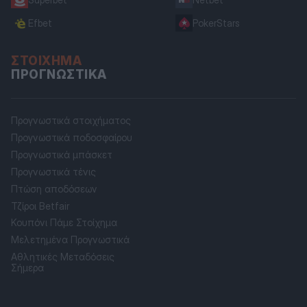
Efbet
PokerStars
ΣΤΟΊΧΗΜΑ
ΠΡΟΓΝΩΣΤΙΚΆ
Προγνωστικά στοιχήματος
Προγνωστικά ποδοσφαίρου
Προγνωστικά μπάσκετ
Προγνωστικά τένις
Πτώση αποδόσεων
Τζίροι Betfair
Κουπόνι Πάμε Στοίχημα
Μελετημένα Προγνωστικά
Αθλητικές Μεταδόσεις
Σήμερα