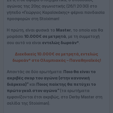
αγώνας της 20ης αγωνιστικής (26/1 20:30) στο
γήπεδο «Γεώργιος Καραϊσκάκης» φέρνει πανδαισία
προσφορών στη Stoiximan!
Η πρώτη, είναι φυσικά το
Master
, το οποίο και θα
μοιράσει
10.000€ σε μετρητά
, με τη συμμετοχή
σου αυτό να είναι
εντελώς δωρεάν*
.
Διεκδικείς 10.000€ σε μετρητά, εντελώς
δωρεάν* στο Ολυμπιακός – Παναθηναϊκός!
Απαντάς σε δύο ερωτήματα:
Ποιο θα είναι το
ακριβές σκορ του αγώνα (στην κανονική
διάρκεια)”
και
Ποιος παίκτης θα πετύχει το
πρώτο γκολ στον αγώνα”
(τα ερωτήματα
εμφανίζονται έτσι ακριβώς, στο Derby Master στη
σελίδα της Stoiximan).