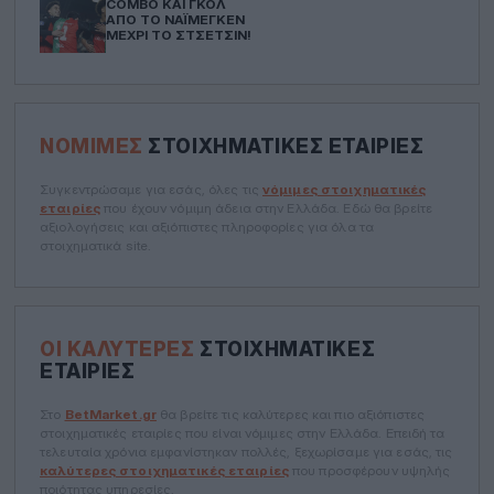
COMBO ΚΑΙ ΓΚΟΛ
ΑΠΌ ΤΟ ΝΑΪΜΈΓΚΕΝ
ΜΈΧΡΙ ΤΟ ΣΤΣΈΤΣΙΝ!
ΝΌΜΙΜΕΣ
ΣΤΟΙΧΗΜΑΤΙΚΈΣ ΕΤΑΙΡΊΕΣ
Συγκεντρώσαμε για εσάς, όλες τις
νόμιμες στοιχηματικές
εταιρίες
που έχουν νόμιμη άδεια στην Ελλάδα. Εδώ θα βρείτε
αξιολογήσεις και αξιόπιστες πληροφορίες για όλα τα
στοιχηματικά site.
ΟΙ ΚΑΛΎΤΕΡΕΣ
ΣΤΟΙΧΗΜΑΤΙΚΈΣ
ΕΤΑΙΡΊΕΣ
Στο
BetMarket.gr
θα βρείτε τις καλύτερες και πιο αξιόπιστες
στοιχηματικές εταιρίες που είναι νόμιμες στην Ελλάδα. Επειδή τα
τελευταία χρόνια εμφανίστηκαν πολλές, ξεχωρίσαμε για εσάς, τις
καλύτερες στοιχηματικές εταιρίες
που προσφέρουν υψηλής
ποιότητας υπηρεσίες.