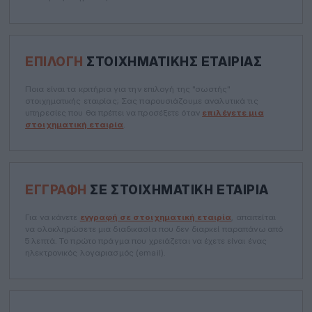
ΕΠΙΛΟΓΉ
ΣΤΟΙΧΗΜΑΤΙΚΉΣ ΕΤΑΙΡΊΑΣ
Ποια είναι τα κριτήρια για την επιλογή της "σωστής"
στοιχηματικής εταιρίας; Σας παρουσιάζουμε αναλυτικά τις
υπηρεσίες που θα πρέπει να προσέξετε όταν
επιλέγετε μια
στοιχηματική εταιρία
.
ΕΓΓΡΑΦΉ
ΣΕ ΣΤΟΙΧΗΜΑΤΙΚΉ ΕΤΑΙΡΊΑ
Για να κάνετε
εγγραφή σε στοιχηματική εταιρία
, απαιτείται
να ολοκληρώσετε μια διαδικασία που δεν διαρκεί παραπάνω από
5 λεπτά. Το πρώτο πράγμα που χρειάζεται να έχετε είναι ένας
ηλεκτρονικός λογαριασμός (email).