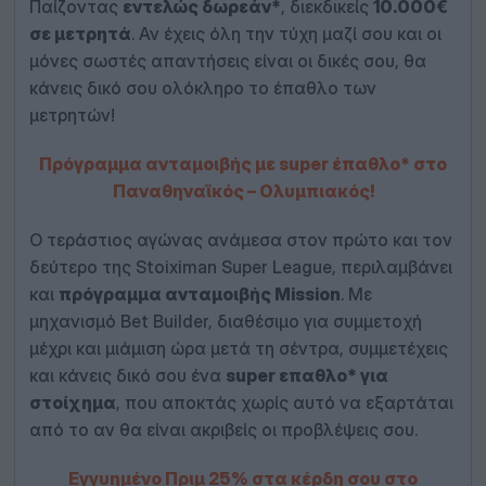
Παίζοντας
εντελώς δωρεάν*
, διεκδικείς
10.000€
σε μετρητά
. Αν έχεις όλη την τύχη μαζί σου και οι
μόνες σωστές απαντήσεις είναι οι δικές σου, θα
κάνεις δικό σου ολόκληρο το έπαθλο των
μετρητών!
Πρόγραμμα ανταμοιβής με super έπαθλο* στο
Παναθηναϊκός – Ολυμπιακός!
Ο τεράστιος αγώνας ανάμεσα στον πρώτο και τον
δεύτερο της Stoiximan Super League, περιλαμβάνει
και
πρόγραμμα ανταμοιβής Mission
. Με
μηχανισμό Bet Builder, διαθέσιμο για συμμετοχή
μέχρι και μιάμιση ώρα μετά τη σέντρα, συμμετέχεις
και κάνεις δικό σου ένα
super επαθλο* για
στοίχημα
, που αποκτάς χωρίς αυτό να εξαρτάται
από το αν θα είναι ακριβείς οι προβλέψεις σου.
Εγγυημένο Πριμ 25% στα κέρδη σου στο