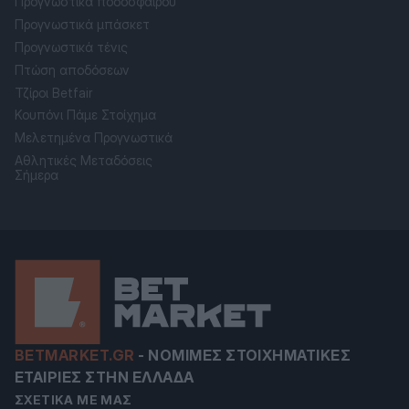
Προγνωστικά ποδοσφαίρου
Προγνωστικά μπάσκετ
Προγνωστικά τένις
Πτώση αποδόσεων
Τζίροι Betfair
Κουπόνι Πάμε Στοίχημα
Μελετημένα Προγνωστικά
Αθλητικές Μεταδόσεις
Σήμερα
BETMARKET.GR
-
ΝΌΜΙΜΕΣ ΣΤΟΙΧΗΜΑΤΙΚΈΣ
ΕΤΑΙΡΊΕΣ ΣΤΗΝ ΕΛΛΆΔΑ
ΣΧΕΤΙΚΆ ΜΕ ΜΑΣ