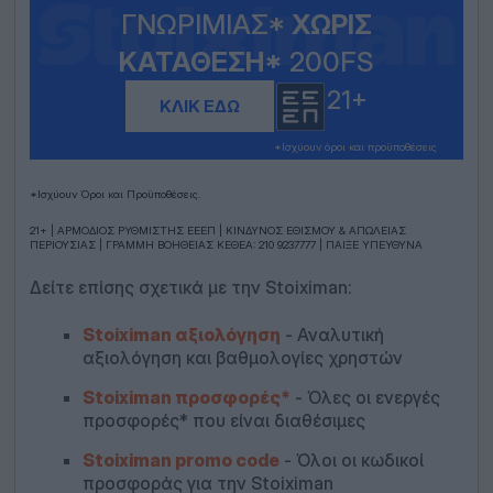
ΓΝΩΡΙΜΊΑΣ*
ΧΩΡΊΣ
ΚΑΤΆΘΕΣΗ*
200FS
21+
ΚΛΙΚ ΕΔΏ
*Iσχύουν όροι και προϋποθέσεις
*Ισχύουν Όροι και Προϋποθέσεις.
21+ | ΑΡΜΟΔΙΟΣ ΡΥΘΜΙΣΤΗΣ ΕΕΕΠ | ΚΙΝΔΥΝΟΣ ΕΘΙΣΜΟΥ & ΑΠΩΛΕΙΑΣ
ΠΕΡΙΟΥΣΙΑΣ | ΓΡΑΜΜΗ ΒΟΗΘΕΙΑΣ ΚΕΘΕΑ: 210 9237777 | ΠΑΙΞΕ ΥΠΕΥΘΥΝΑ
Δείτε επίσης σχετικά με την Stoiximan:
Stoiximan αξιολόγηση
- Αναλυτική
αξιολόγηση και βαθμολογίες χρηστών
Stoiximan προσφορές*
- Όλες οι ενεργές
προσφορές* που είναι διαθέσιμες
Stoiximan promo code
- Όλοι οι κωδικοί
προσφοράς για την Stoiximan