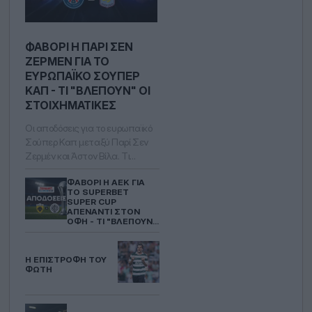
ΦΑΒΟΡΊ Η ΠΑΡΊ ΣΕΝ
ΖΕΡΜΈΝ ΓΙΑ ΤΟ
ΕΥΡΩΠΑΪΚΌ ΣΟΎΠΕΡ
ΚΑΠ - ΤΙ "ΒΛΈΠΟΥΝ" ΟΙ
ΣΤΟΙΧΗΜΑΤΙΚΈΣ
Οι αποδόσεις για το ευρωπαϊκό
Σούπερ Καπ μεταξύ Παρί Σεν
Ζερμέν και Άστον Βίλα. Τι…
ΦΑΒΟΡΊ Η ΑΕΚ ΓΙΑ
ΤΟ SUPERBET
SUPER CUP
ΑΠΈΝΑΝΤΙ ΣΤOΝ
ΟΦΗ - ΤΙ "ΒΛΈΠΟΥΝ"
ΟΙ ΣΤΟΙΧΗΜΑΤΙΚΈΣ
Η ΕΠΙΣΤΡΟΦΉ ΤΟΥ
ΦΏΤΗ