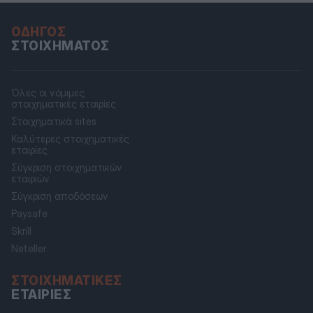
ΟΔΗΓΌΣ
ΣΤΟΙΧΉΜΑΤΟΣ
Όλες οι νόμιμες
στοιχηματικές εταιρίες
Στοιχηματικά sites
Καλύτερες στοιχηματικές
εταιρίες
Σύγκριση στοιχηματικών
εταιριών
Σύγκριση αποδόσεων
Paysafe
Skrill
Neteller
ΣΤΟΙΧΗΜΑΤΙΚΈΣ
ΕΤΑΙΡΊΕΣ