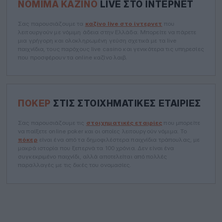
ΝΌΜΙΜΑ ΚΑΖΊΝΟ
LIVE ΣΤΟ ΊΝΤΕΡΝΕΤ
Σας παρουσιάζουμε τα
καζίνο live στο ίντερνετ
που
λειτουργούν με νόμιμη άδεια στην Ελλάδα. Μπορείτε να πάρετε
μια γρήγορη και ολοκληρωμένη γεύση σχετικά με τα live
παιχνίδια, τους παρόχους live casino και γενικότερα τις υπηρεσίες
που προσφέρουν τα online καζίνο λαιβ.
ΠΌΚΕΡ
ΣΤΙΣ ΣΤΟΙΧΗΜΑΤΙΚΈΣ ΕΤΑΙΡΊΕΣ
Σας παρουσιάζουμε τις
στοιχηματικές εταιρίες
που μπορείτε
να παίξετε online poker και οι οποίες λειτουργούν νόμιμα. Το
πόκερ
είναι ένα από τα δημοφιλέστερα παιχνίδια τράπουλας, με
μακρά ιστορία που ξεπερνά τα 100 χρόνια. Δεν είναι ένα
συγκεκριμένο παιχνίδι, αλλά αποτελείται από πολλές
παραλλαγές με τις δικές του ονομασίες.