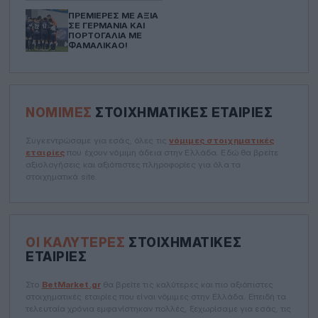
ΠΡΕΜΙΈΡΕΣ ΜΕ ΑΞΊΑ
ΣΕ ΓΕΡΜΑΝΊΑ ΚΑΙ
ΠΟΡΤΟΓΑΛΊΑ ΜΕ
ΦΑΜΑΛΙΚΆΟ!
ΝΌΜΙΜΕΣ
ΣΤΟΙΧΗΜΑΤΙΚΈΣ ΕΤΑΙΡΊΕΣ
Συγκεντρώσαμε για εσάς, όλες τις
νόμιμες στοιχηματικές
εταιρίες
που έχουν νόμιμη άδεια στην Ελλάδα. Εδώ θα βρείτε
αξιολογήσεις και αξιόπιστες πληροφορίες για όλα τα
στοιχηματικά site.
ΟΙ ΚΑΛΎΤΕΡΕΣ
ΣΤΟΙΧΗΜΑΤΙΚΈΣ
ΕΤΑΙΡΊΕΣ
Στο
BetMarket.gr
θα βρείτε τις καλύτερες και πιο αξιόπιστες
στοιχηματικές εταιρίες που είναι νόμιμες στην Ελλάδα. Επειδή τα
τελευταία χρόνια εμφανίστηκαν πολλές, ξεχωρίσαμε για εσάς, τις