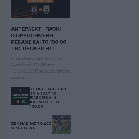
ΆΝΤΕΡΛΕΧΤ - ΠΑΟΚ:
ΙΣΟΡΡΟΠΗΜΈΝΗ
ΡΕΒΆΝΣ ΚΑΙ ΤΟ 100.00
ΤΗΣ ΠΡΌΚΡΙΣΗΣ!
Οι αποδόσεις για τον αγώνα
Άντερλεχτ - ΠΑΟΚ στις
13/08/2026. Ποια ομάδα είναι το
φαβορί…
ΤΣΣΚΑ 1948 - ΠΑΟ:
ΤΟ ΑΠΌΛΥΤΟ
ΦΑΒΟΡΊ ΚΑΙ Η
ΑΠΌΔΟΣΗ ΣΤΟ
100.00!
ΞΕΚΙΝΆΕΙ ΜΕ ΤΟ ΔΕΞΊ
Ο ΚΟΎΤΣΙΑΣ