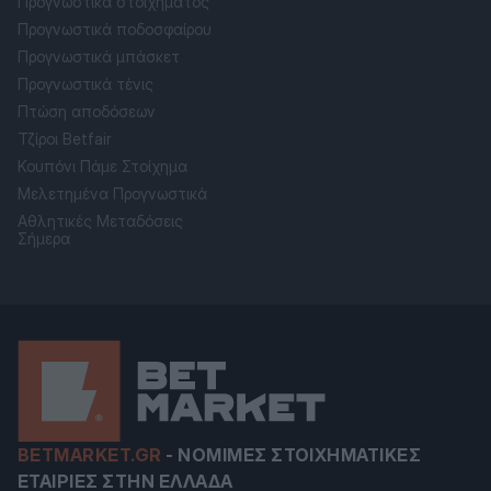
Προγνωστικά στοιχήματος
Προγνωστικά ποδοσφαίρου
Προγνωστικά μπάσκετ
Προγνωστικά τένις
Πτώση αποδόσεων
Τζίροι Betfair
Κουπόνι Πάμε Στοίχημα
Μελετημένα Προγνωστικά
Αθλητικές Μεταδόσεις
Σήμερα
BETMARKET.GR
-
ΝΌΜΙΜΕΣ ΣΤΟΙΧΗΜΑΤΙΚΈΣ
ΕΤΑΙΡΊΕΣ ΣΤΗΝ ΕΛΛΆΔΑ