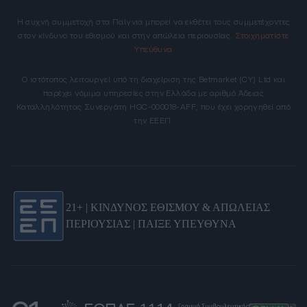
Η συχνή συμμετοχή στα Παίγνια μπορεί να εκθέτει τους συμμετέχοντες
στον κίνδυνο του εθισμού και στην απώλεια περιουσίας.
Στοιχηματίστε
Υπεύθυνα
Ο ιστότοπος λειτουργεί υπό τη διαχείριση της Betmarket (CY) Ltd και
παρέχει νόμιμα υπηρεσίες στην Ελλάδα με αριθμό Άδειας
Καταλληλότητας Συνεργάτη HGC-000018-AFF, που έχει χορηγηθεί από
την ΕΕΕΠ.
21+ | ΚΙΝΔΥΝΟΣ ΕΘΙΣΜΟΥ & ΑΠΩΛΕΙΑΣ
ΠΕΡΙΟΥΣΙΑΣ | ΠΑΙΞΕ ΥΠΕΥΘΥΝΑ