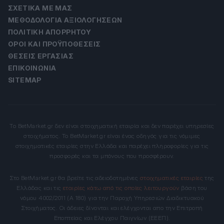
ΣΧΕΤΙΚΆ ΜΕ ΜΑΣ
ΜΕΘΟΔΟΛΟΓΊΑ ΑΞΙΟΛΟΓΉΣΕΩΝ
ΠΟΛΙΤΙΚΉ ΑΠΟΡΡΉΤΟΥ
ΌΡΟΙ ΚΑΙ ΠΡΟΫΠΟΘΈΣΕΙΣ
ΘΈΣΕΙΣ ΕΡΓΑΣΊΑΣ
ΕΠΙΚΟΙΝΩΝΊΑ
SITEMAP
Το BetMarket.gr δεν είναι στοιχηματική εταιρία και δεν παρέχει υπηρεσίες
στοιχήματος. Το BetMarket.gr είναι ένας οδηγός για τις νόμιμες
στοιχηματικές εταιρίες στην Ελλάδα και παρέχει πληροφορίες για τις
προσφορές και τα μπόνους που προσφέρουν.
Στο BetMarket.gr θα βρείτε τις αδειοδοτημένες
στοιχηματικές εταιρίες
της
Ελλάδας και τις
εταιρίες κάτω από τις οποίες λειτουργούν
βάση του
νόμου 4002/2011 (Α 180) για την Παροχή Υπηρεσιών Διαδικτυακού
Στοιχήματος. Οι άδειες δίνονται και ελέγχονται απο την Επιτροπή
Εποπτείας και Ελέγχου Παιγνίων (ΕΕΕΠ).