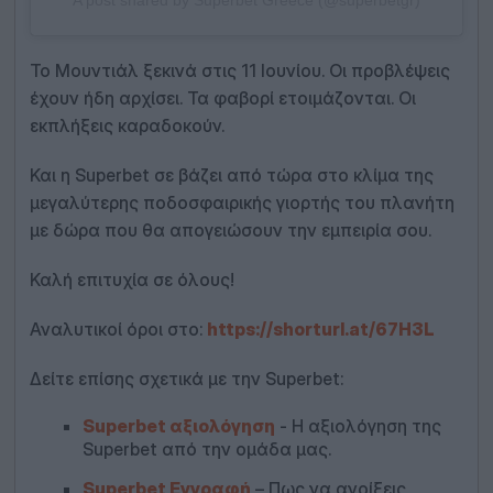
A post shared by Superbet Greece (@superbetgr)
Το Μουντιάλ ξεκινά στις 11 Ιουνίου. Οι προβλέψεις
έχουν ήδη αρχίσει. Τα φαβορί ετοιμάζονται. Οι
εκπλήξεις καραδοκούν.
Και η Superbet σε βάζει από τώρα στο κλίμα της
μεγαλύτερης ποδοσφαιρικής γιορτής του πλανήτη
με δώρα που θα απογειώσουν την εμπειρία σου.
Καλή επιτυχία σε όλους!
Αναλυτικοί όροι στο:
https://shorturl.at/67H3L
Δείτε επίσης σχετικά με την Superbet:
Superbet αξιολόγηση
- Η αξιολόγηση της
Superbet από την ομάδα μας.
Superbet Εγγραφή
– Πως να ανοίξεις