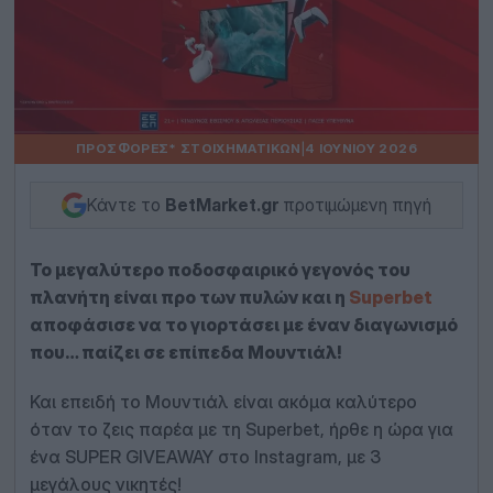
ΠΡΟΣΦΟΡΈΣ* ΣΤΟΙΧΗΜΑΤΙΚΏΝ
|
4 ΙΟΥΝΊΟΥ 2026
Κάντε το
BetMarket.gr
προτιμώμενη πηγή
Το μεγαλύτερο ποδοσφαιρικό γεγονός του
πλανήτη είναι προ των πυλών και η
Superbet
αποφάσισε να το γιορτάσει με έναν διαγωνισμό
που… παίζει σε επίπεδα Μουντιάλ!
Και επειδή το Μουντιάλ είναι ακόμα καλύτερο
όταν το ζεις παρέα με τη Superbet, ήρθε η ώρα για
ένα SUPER GIVEAWAY στο Instagram, με 3
μεγάλους νικητές!