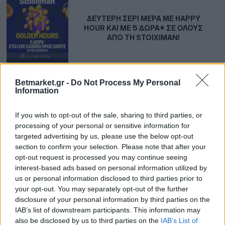
ΔΕΎΤΕΡΗ ΣΕΡΊ ΜΈΡΑ ΜΕ HAPPY
HOUR ΚΑΙ ΜΕ 5 ΔΏΡΑ* ΣΕ ΌΛΟΥΣ
ΑΠΌ ΤΗ STOIXIMAN!
ΠΡΕΜΙΈΡΑ ΜΕ «COMBO»
Betmarket.gr -
Do Not Process My Personal
ΗΜΙΧΡΌΝΩΝ ΓΙΑ ΤΟ ΑΝΝΌΒΕΡΟ ΚΑΙ
Information
«ΕΝΙΣΧΥΜΈΝΗ» ΝΥΡΕΜΒΈΡΓΗ
If you wish to opt-out of the sale, sharing to third parties, or
processing of your personal or sensitive information for
targeted advertising by us, please use the below opt-out
ΚΑΛΟΚΑΙΡΙΝΉ ΠΡΟΣΦΟΡΆ
ΓΝΩΡΙΜΊΑΣ ΜΕ 3110 ΔΏΡΑ* ΟΛΑ
section to confirm your selection. Please note that after your
ΧΩΡΊΣ ΚΑΤΆΘΕΣΗ & 2010 EXTRA
opt-out request is processed you may continue seeing
ΔΏΡΑ*!
interest-based ads based on personal information utilized by
us or personal information disclosed to third parties prior to
your opt-out. You may separately opt-out of the further
disclosure of your personal information by third parties on the
BETSSON: ΣΟΎΠΕΡ ΠΡΟΣΦΟΡΆ* ΜΕ
IAB’s list of downstream participants. This information may
220 ΔΏΡΑ* ΧΩΡΊΣ ΚΑΤΆΘΕΣΗ + ΈΝΑ
also be disclosed by us to third parties on the
IAB’s List of
ΓΎΡΙΣΜΑ ΣΤΟΝ ΤΡΟΧΌ!