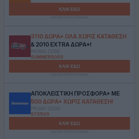
ΚΛΙΚ ΕΔΩ
ΕΕΕΠ|21+|ΠΑΙΞΕ ΥΠΕΥΘΥΝΑ
3110 ΔΏΡΑ* ΟΛΑ ΧΩΡΊΣ ΚΑΤΆΘΕΣΗ
& 2010 EXTRA ΔΏΡΑ*!
PROMO CODE:
SUMMER5000
ΚΛΙΚ ΕΔΩ
ΕΕΕΠ|21+|ΠΑΙΞΕ ΥΠΕΥΘΥΝΑ
ΑΠΟΚΛΕΙΣΤΙΚΉ ΠΡΟΣΦΟΡΆ* ΜΕ
500 ΔΏΡΑ* ΧΩΡΊΣ ΚΑΤΆΘΕΣΗ!
PROMO CODE:
STX500
ΚΛΙΚ ΕΔΩ
ΕΕΕΠ|21+|ΠΑΙΞΕ ΥΠΕΥΘΥΝΑ