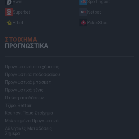
Bwin
Sportingbet
Superbet
Netbet
Efbet
PokerStars
ΣΤΟΊΧΗΜΑ
ΠΡΟΓΝΩΣΤΙΚΆ
Προγνωστικά στοιχήματος
Προγνωστικά ποδοσφαίρου
Προγνωστικά μπάσκετ
Προγνωστικά τένις
Πτώση αποδόσεων
Τζίροι Betfair
Κουπόνι Πάμε Στοίχημα
Μελετημένα Προγνωστικά
Αθλητικές Μεταδόσεις
Σήμερα