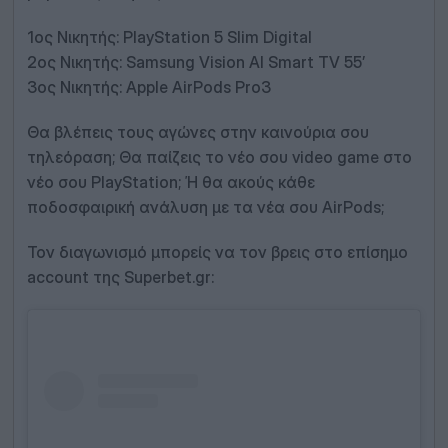
1ος Νικητής: PlayStation 5 Slim Digital
2ος Νικητής: Samsung Vision AI Smart TV 55’
3ος Νικητής: Apple AirPods Pro3
Θα βλέπεις τους αγώνες στην καινούρια σου
τηλεόραση; Θα παίζεις το νέο σου video game στο
νέο σου PlayStation; Ή θα ακούς κάθε
ποδοσφαιρική ανάλυση με τα νέα σου AirPods;
Toν διαγωνισμό μπορείς να τον βρεις στο επίσημο
account της Superbet.gr: