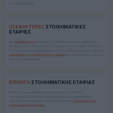
στοιχηματικά site.
ΟΙ ΚΑΛΎΤΕΡΕΣ
ΣΤΟΙΧΗΜΑΤΙΚΈΣ
ΕΤΑΙΡΊΕΣ
Στο
BetMarket.gr
θα βρείτε τις καλύτερες και πιο αξιόπιστες
στοιχηματικές εταιρίες που είναι νόμιμες στην Ελλάδα. Επειδή τα
τελευταία χρόνια εμφανίστηκαν πολλές, ξεχωρίσαμε για εσάς, τις
καλύτερες στοιχηματικές εταιρίες
που προσφέρουν υψηλής
ποιότητας υπηρεσίες.
ΕΠΙΛΟΓΉ
ΣΤΟΙΧΗΜΑΤΙΚΉΣ ΕΤΑΙΡΊΑΣ
Ποια είναι τα κριτήρια για την επιλογή της "σωστής"
στοιχηματικής εταιρίας; Σας παρουσιάζουμε αναλυτικά τις
υπηρεσίες που θα πρέπει να προσέξετε όταν
επιλέγετε μια
στοιχηματική εταιρία
.