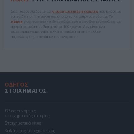
Σας παρουσιάζουμε τις
στοιχηματικές εταιρίες
που μπορείτε
να παίξετε online poker και οι οποίες λειτουργούν νόμιμα. Το
πόκερ
είναι ένα από τα δημοφιλέστερα παιχνίδια τράπουλας, με
μακρά ιστορία που ξεπερνά τα 100 χρόνια. Δεν είναι ένα
συγκεκριμένο παιχνίδι, αλλά αποτελείται από πολλές
παραλλαγές με τις δικές του ονομασίες.
ΟΔΗΓΌΣ
ΣΤΟΙΧΉΜΑΤΟΣ
Όλες οι νόμιμες
στοιχηματικές εταιρίες
Στοιχηματικά sites
Καλύτερες στοιχηματικές