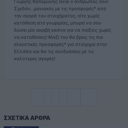
Γιωργής Καπερώνης είναι ο άνθρωπος σου!
Σχεδόν... μανιακός με τις προσφορές* από
την αγορά του στοιχήματος, είτε χωρίς
κατάθεση είτε γνωριμίας, μπορεί να σου
δώσει μία ακριβή εικόνα για να παίξεις χωρίς
να καταθέσεις! Μαζί του θα βρεις τις πιο
ελκυστικές προσφορές* για στοίχημα στην
Ελλάδα και θα τις συνδυάσεις με τις
καλύτερες αγορές!
ΣΧΕΤΙΚΆ ΆΡΘΡΑ