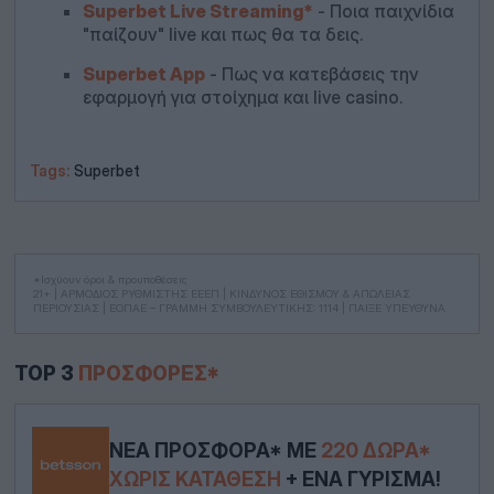
Superbet Live Streaming*
- Ποια παιχνίδια
"παίζουν" live και πως θα τα δεις.
Superbet App
- Πως να κατεβάσεις την
εφαρμογή για στοίχημα και live casino.
Tags:
Superbet
*Ισχύουν όροι & προυποθέσεις
21+ | ΑΡΜΟΔΙΟΣ ΡΥΘΜΙΣΤΗΣ ΕΕΕΠ | ΚΙΝΔΥΝΟΣ ΕΘΙΣΜΟΥ & ΑΠΩΛΕΙΑΣ
ΠΕΡΙΟΥΣΙΑΣ | ΕΟΠΑΕ – ΓΡΑΜΜΗ ΣΥΜΒΟΥΛΕΥΤΙΚΗΣ: 1114 | ΠΑΙΞΕ ΥΠΕΥΘΥΝΑ
TOP 3
ΠΡΟΣΦΟΡΈΣ*
ΝΈΑ ΠΡΟΣΦΟΡΆ* ΜΕ
220 ΔΏΡΑ*
ΧΩΡΊΣ ΚΑΤΆΘΕΣΗ
+ ΈΝΑ ΓΎΡΙΣΜΑ!