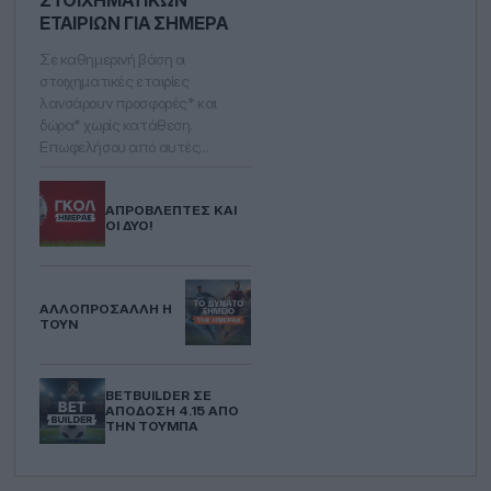
ΕΤΑΙΡΙΏΝ ΓΙΑ ΣΉΜΕΡΑ
Σε καθημερινή βάση οι
στοιχηματικές εταιρίες
λανσάρουν προσφορές* και
δώρα* χωρίς κατάθεση.
Επωφελήσου από αυτές…
ΑΠΡΌΒΛΕΠΤΕΣ ΚΑΙ
ΟΙ ΔΎΟ!
ΑΛΛΟΠΡΌΣΑΛΛΗ Η
ΤΟΥΝ
BETBUILDER ΣΕ
ΑΠΌΔΟΣΗ 4.15 ΑΠΌ
ΤΗΝ ΤΟΎΜΠΑ