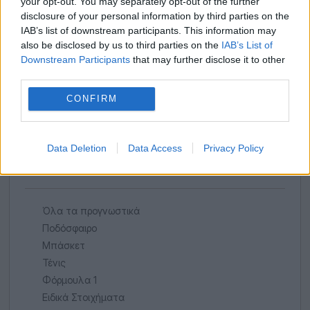
your opt-out. You may separately opt-out of the further
disclosure of your personal information by third parties on the
IAB’s list of downstream participants. This information may
also be disclosed by us to third parties on the
IAB’s List of
Downstream Participants
that may further disclose it to other
ΠΡΆΣΙΝΟ ΒΉΜΑ ΠΡΌΚΡΙΣΗΣ ΓΙΑ ΤΟΝ
ΠΑΝΑΘΗΝΑΪΚΌ ΜΕ SUPER
third parties.
ΑΠΟΔΌΣΕΙΣ*!
CONFIRM
Data Deletion
Data Access
Privacy Policy
ΑΝΑΛΎΣΕΙΣ
Όλα τα προγνωστικά
Ποδόσφαιρο
Μπάσκετ
Τένις
Φόρμουλα 1
Ειδικά Στοιχήματα