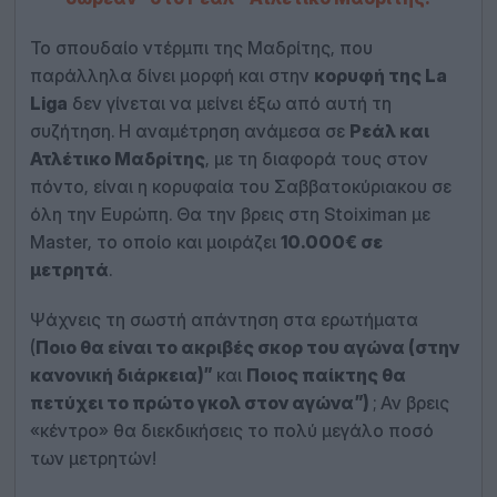
Το σπουδαίο ντέρμπι της Μαδρίτης, που
παράλληλα δίνει μορφή και στην
κορυφή της La
Liga
δεν γίνεται να μείνει έξω από αυτή τη
συζήτηση. Η αναμέτρηση ανάμεσα σε
Ρεάλ και
Ατλέτικο Μαδρίτης
, με τη διαφορά τους στον
πόντο, είναι η κορυφαία του Σαββατοκύριακου σε
όλη την Ευρώπη. Θα την βρεις στη Stoiximan με
Master, το οποίο και μοιράζει
10.000€ σε
μετρητά
.
Ψάχνεις τη σωστή απάντηση στα ερωτήματα
(
Ποιο θα είναι το ακριβές σκορ του αγώνα (στην
κανονική διάρκεια)”
και
Ποιος παίκτης θα
πετύχει το πρώτο γκολ στον αγώνα”)
; Αν βρεις
«κέντρο» θα διεκδικήσεις το πολύ μεγάλο ποσό
των μετρητών!