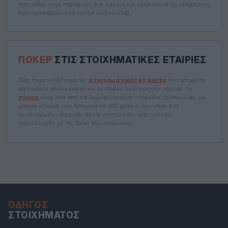
παιχνίδια, τους παρόχους live casino και γενικότερα τις υπηρεσίες
που προσφέρουν τα online καζίνο λαιβ.
ΠΌΚΕΡ
ΣΤΙΣ ΣΤΟΙΧΗΜΑΤΙΚΈΣ ΕΤΑΙΡΊΕΣ
Σας παρουσιάζουμε τις
στοιχηματικές εταιρίες
που μπορείτε
να παίξετε online poker και οι οποίες λειτουργούν νόμιμα. Το
πόκερ
είναι ένα από τα δημοφιλέστερα παιχνίδια τράπουλας, με
μακρά ιστορία που ξεπερνά τα 100 χρόνια. Δεν είναι ένα
συγκεκριμένο παιχνίδι, αλλά αποτελείται από πολλές
παραλλαγές με τις δικές του ονομασίες.
ΟΔΗΓΌΣ
ΣΤΟΙΧΉΜΑΤΟΣ