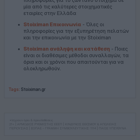
πληροφορίες για το ζωντανό στοίχημα σε
μία από τις καλύτερες στοιχηματικές
εταιρίες στην Ελλάδα
Stoiximan Επικοινωνία
- Όλες οι
πληροφορίες για την εξυπηρέτηση πελατών
και την επικοινωνία με την Stoiximan
Stoiximan ανάληψη και κατάθεση
- Ποιες
είναι οι διαθέσιμες μέθοδοι συναλλαγών, τα
όρια και οι χρόνοι που απαιτούνται για να
ολοκληρωθούν.
Tags:
Stoiximan.gr
*Ισχύουν όροι & προυποθέσεις
21+ | ΑΡΜΟΔΙΟΣ ΡΥΘΜΙΣΤΗΣ ΕΕΕΠ | ΚΙΝΔΥΝΟΣ ΕΘΙΣΜΟΥ & ΑΠΩΛΕΙΑΣ
ΠΕΡΙΟΥΣΙΑΣ | ΕΟΠΑΕ – ΓΡΑΜΜΗ ΣΥΜΒΟΥΛΕΥΤΙΚΗΣ: 1114 | ΠΑΙΞΕ ΥΠΕΥΘΥΝΑ