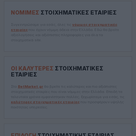
ΝΌΜΙΜΕΣ
ΣΤΟΙΧΗΜΑΤΙΚΈΣ ΕΤΑΙΡΊΕΣ
Συγκεντρώσαμε για εσάς, όλες τις
νόμιμες στοιχηματικές
εταιρίες
που έχουν νόμιμη άδεια στην Ελλάδα. Εδώ θα βρείτε
αξιολογήσεις και αξιόπιστες πληροφορίες για όλα τα
στοιχηματικά site.
ΟΙ ΚΑΛΎΤΕΡΕΣ
ΣΤΟΙΧΗΜΑΤΙΚΈΣ
ΕΤΑΙΡΊΕΣ
Στο
BetMarket.gr
θα βρείτε τις καλύτερες και πιο αξιόπιστες
στοιχηματικές εταιρίες που είναι νόμιμες στην Ελλάδα. Επειδή τα
τελευταία χρόνια εμφανίστηκαν πολλές, ξεχωρίσαμε για εσάς, τις
καλύτερες στοιχηματικές εταιρίες
που προσφέρουν υψηλής
ποιότητας υπηρεσίες.
ΕΠΙΛΟΓΉ
ΣΤΟΙΧΗΜΑΤΙΚΉΣ ΕΤΑΙΡΊΑΣ