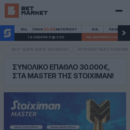
Μενού
20:45
20:45
EUL
ΠΑΟΚ
ΆΝΤΕΡΛΕΧΤ
EUL
ΠΑΟΚ
ΆΝΤ
1 & UNDER4.5 @ 2.00
ΝΑ ΣΚΟΡΆΡΕΙ Ο ΚΩΝΣΤΑΝΤΈΛ
500* ΔΏΡΑ ΧΩΡΙΣ ΚΑΤΆΘΕΣΗ
ΠΡΟΓΝΩΣΤΙΚΆ ΣΤΟΙΧΉΜΑ
ΣΥΝΟΛΙΚΌ ΈΠΑΘΛΟ 30.000€,
ΣΤΑ MASTER ΤΗΣ STOIXIMAN!