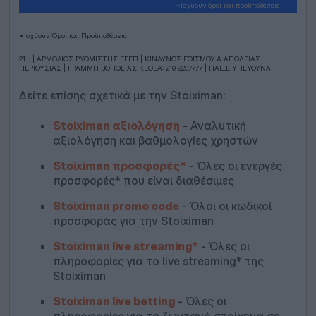
*Iσχύουν όροι και προϋποθέσεις
*Ισχύουν Όροι και Προϋποθέσεις.
21+ | ΑΡΜΟΔΙΟΣ ΡΥΘΜΙΣΤΗΣ ΕΕΕΠ | ΚΙΝΔΥΝΟΣ ΕΘΙΣΜΟΥ & ΑΠΩΛΕΙΑΣ
ΠΕΡΙΟΥΣΙΑΣ | ΓΡΑΜΜΗ ΒΟΗΘΕΙΑΣ ΚΕΘΕΑ: 210 9237777 | ΠΑΙΞΕ ΥΠΕΥΘΥΝΑ
Δείτε επίσης σχετικά με την Stoiximan:
Stoiximan αξιολόγηση
- Αναλυτική
αξιολόγηση και βαθμολογίες χρηστών
Stoiximan προσφορές*
- Όλες οι ενεργές
προσφορές* που είναι διαθέσιμες
Stoiximan promo code
- Όλοι οι κωδικοί
προσφοράς για την Stoiximan
Stoiximan live streaming*
- Όλες οι
πληροφορίες για το live streaming* της
Stoiximan
Stoiximan live betting
- Όλες οι