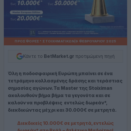
ΠΡΟΣΦΟΡΈΣ* ΣΤΟΙΧΗΜΑΤΙΚΏΝ
|
9 ΦΕΒΡΟΥΑΡΊΟΥ 2025
Κάντε το
BetMarket.gr
προτιμώμενη πηγή
Όλη η ποδοσφαιρική Ευρώπη μπαίνει σε ένα
τετράμηνο κολλασμένης δράσης και τεράστιας
σημασίας αγώνων. Τα Master της Stoiximan
ακολουθούν βήμα βήμα τα γεγονότα και σε
καλούν να προβλέψεις εντελώς δωρεάν*,
διεκδικώντας μέχρι και 30.000€ σε μετρητά.
Διεκδικείς 10.000€ σε μετρητά, εντελώς
δωρεάν* στο Ρεάλ – Ατλέτικο Μαδρίτης!