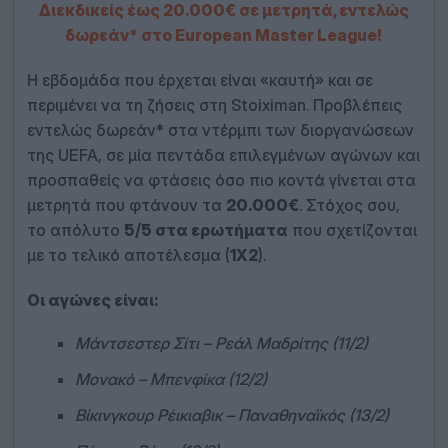
Διεκδικείς έως 20.000€ σε μετρητά, εντελώς
δωρεάν* στο European Master League!
Η εβδομάδα που έρχεται είναι «καυτή» και σε
περιμένει να τη ζήσεις στη Stoiximan. Προβλέπεις
εντελώς δωρεάν* στα ντέρμπι των διοργανώσεων
της UEFA, σε μία πεντάδα επιλεγμένων αγώνων και
προσπαθείς να φτάσεις όσο πιο κοντά γίνεται στα
μετρητά που φτάνουν τα
20.000€
. Στόχος σου,
το απόλυτο
5/5 στα ερωτήματα
που σχετίζονται
με το τελικό αποτέλεσμα (
1Χ2
).
Οι αγώνες είναι:
Μάντσεστερ Σίτι – Ρεάλ Μαδρίτης (11/2)
Μονακό – Μπενφίκα (12/2)
Βίκινγκουρ Ρέικιαβικ – Παναθηναϊκός (13/2)