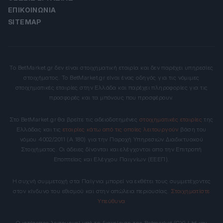
ΕΠΙΚΟΙΝΩΝΊΑ
SITEMAP
Το BetMarket.gr δεν είναι στοιχηματική εταιρία και δεν παρέχει υπηρεσίες
στοιχήματος. Το BetMarket.gr είναι ένας οδηγός για τις νόμιμες
στοιχηματικές εταιρίες στην Ελλάδα και παρέχει πληροφορίες για τις
προσφορές και τα μπόνους που προσφέρουν.
Στο BetMarket.gr θα βρείτε τις αδειοδοτημένες
στοιχηματικές εταιρίες
της
Ελλάδας και τις
εταιρίες κάτω από τις οποίες λειτουργούν
βάση του
νόμου 4002/2011 (Α 180) για την Παροχή Υπηρεσιών Διαδικτυακού
Στοιχήματος. Οι άδειες δίνονται και ελέγχονται απο την Επιτροπή
Εποπτείας και Ελέγχου Παιγνίων (ΕΕΕΠ).
Η συχνή συμμετοχή στα Παίγνια μπορεί να εκθέτει τους συμμετέχοντες
στον κίνδυνο του εθισμού και στην απώλεια περιουσίας.
Στοιχηματίστε
Υπεύθυνα
Ο ιστότοπος λειτουργεί υπό τη διαχείριση της Betmarket (CY) Ltd και