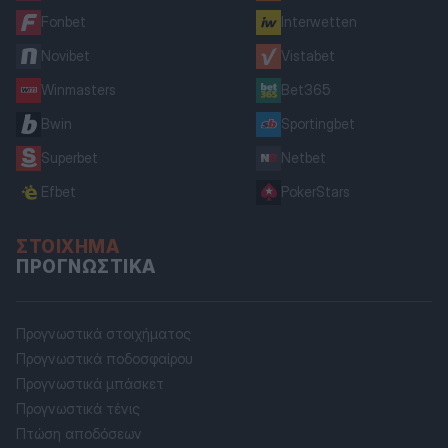
Fonbet
Interwetten
Novibet
Vistabet
Winmasters
Bet365
Bwin
Sportingbet
Superbet
Netbet
Efbet
PokerStars
ΣΤΟΊΧΗΜΑ
ΠΡΟΓΝΩΣΤΙΚΆ
Προγνωστικά στοιχήματος
Προγνωστικά ποδοσφαίρου
Προγνωστικά μπάσκετ
Προγνωστικά τένις
Πτώση αποδόσεων