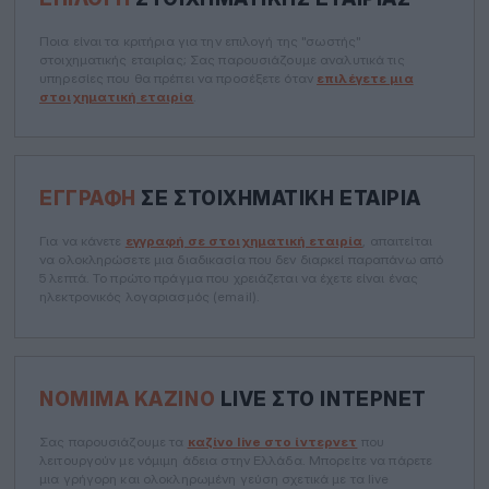
Ποια είναι τα κριτήρια για την επιλογή της "σωστής"
στοιχηματικής εταιρίας; Σας παρουσιάζουμε αναλυτικά τις
υπηρεσίες που θα πρέπει να προσέξετε όταν
επιλέγετε μια
στοιχηματική εταιρία
.
ΕΓΓΡΑΦΉ
ΣΕ ΣΤΟΙΧΗΜΑΤΙΚΉ ΕΤΑΙΡΊΑ
Για να κάνετε
εγγραφή σε στοιχηματική εταιρία
, απαιτείται
να ολοκληρώσετε μια διαδικασία που δεν διαρκεί παραπάνω από
5 λεπτά. Το πρώτο πράγμα που χρειάζεται να έχετε είναι ένας
ηλεκτρονικός λογαριασμός (email).
ΝΌΜΙΜΑ ΚΑΖΊΝΟ
LIVE ΣΤΟ ΊΝΤΕΡΝΕΤ
Σας παρουσιάζουμε τα
καζίνο live στο ίντερνετ
που
λειτουργούν με νόμιμη άδεια στην Ελλάδα. Μπορείτε να πάρετε
μια γρήγορη και ολοκληρωμένη γεύση σχετικά με τα live