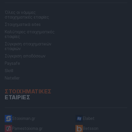
Όλες οι νόμιμες
στοιχηματικές εταιρίες
Στοιχηματικά sites
Καλύτερες στοιχηματικές
εταιρίες
Σύγκριση στοιχηματικών
εταιριών
Σύγκριση αποδόσεων
Paysafe
Skrill
Neteller
ΣΤΟΙΧΗΜΑΤΙΚΈΣ
ΕΤΑΙΡΊΕΣ
Stoiximan.gr
Elabet
Pamestoixima.gr
Betsson