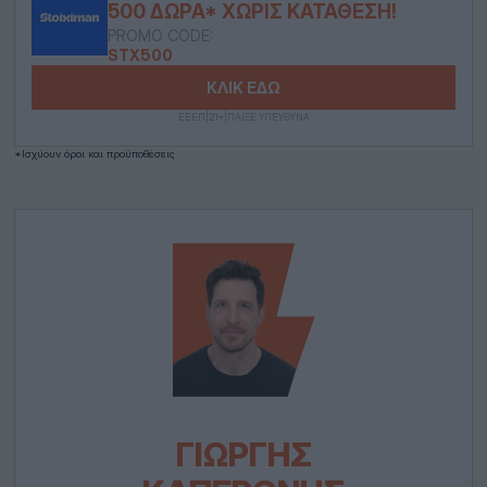
500 ΔΏΡΑ* ΧΩΡΊΣ ΚΑΤΆΘΕΣΗ!
PROMO CODE:
STX500
ΚΛΙΚ ΕΔΩ
ΕΕΕΠ|21+|ΠΑΙΞΕ ΥΠΕΥΘΥΝΑ
*Ισχύουν όροι και προϋποθέσεις
ΓΙΩΡΓΉΣ