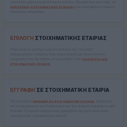
τελευταία χρόνια εμφανίστηκαν πολλές, ξεχωρίσαμε για εσάς, τις
καλύτερες στοιχηματικές εταιρίες
που προσφέρουν υψηλής
ποιότητας υπηρεσίες.
ΕΠΙΛΟΓΉ
ΣΤΟΙΧΗΜΑΤΙΚΉΣ ΕΤΑΙΡΊΑΣ
Ποια είναι τα κριτήρια για την επιλογή της "σωστής"
στοιχηματικής εταιρίας; Σας παρουσιάζουμε αναλυτικά τις
υπηρεσίες που θα πρέπει να προσέξετε όταν
επιλέγετε μια
στοιχηματική εταιρία
.
ΕΓΓΡΑΦΉ
ΣΕ ΣΤΟΙΧΗΜΑΤΙΚΉ ΕΤΑΙΡΊΑ
Για να κάνετε
εγγραφή σε στοιχηματική εταιρία
, απαιτείται
να ολοκληρώσετε μια διαδικασία που δεν διαρκεί παραπάνω από
5 λεπτά. Το πρώτο πράγμα που χρειάζεται να έχετε είναι ένας
ηλεκτρονικός λογαριασμός (email).