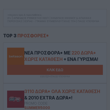
*Ισχύουν όροι & προυποθέσεις
21+ | ΑΡΜΟΔΙΟΣ ΡΥΘΜΙΣΤΗΣ ΕΕΕΠ | ΚΙΝΔΥΝΟΣ ΕΘΙΣΜΟΥ & ΑΠΩΛΕΙΑΣ
ΠΕΡΙΟΥΣΙΑΣ | ΕΟΠΑΕ – ΓΡΑΜΜΗ ΣΥΜΒΟΥΛΕΥΤΙΚΗΣ: 1114 | ΠΑΙΞΕ ΥΠΕΥΘΥΝΑ
TOP 3
ΠΡΟΣΦΟΡΈΣ*
ΝΈΑ ΠΡΟΣΦΟΡΆ* ΜΕ
220 ΔΏΡΑ*
ΧΩΡΊΣ ΚΑΤΆΘΕΣΗ
+ ΈΝΑ ΓΎΡΙΣΜΑ!
ΚΛΙΚ ΕΔΩ
ΕΕΕΠ|21+|ΠΑΙΞΕ ΥΠΕΥΘΥΝΑ
3110 ΔΏΡΑ* ΟΛΑ ΧΩΡΊΣ ΚΑΤΆΘΕΣΗ
& 2010 EXTRA ΔΏΡΑ*!
PROMO CODE:
SUMMER5000