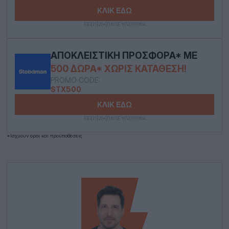
ΚΛΙΚ ΕΔΩ
ΕΕΕΠ|21+|ΠΑΙΞΕ ΥΠΕΥΘΥΝΑ
ΑΠΟΚΛΕΙΣΤΙΚΉ ΠΡΟΣΦΟΡΆ* ΜΕ
500 ΔΏΡΑ* ΧΩΡΊΣ ΚΑΤΆΘΕΣΗ!
PROMO CODE:
STX500
ΚΛΙΚ ΕΔΩ
ΕΕΕΠ|21+|ΠΑΙΞΕ ΥΠΕΥΘΥΝΑ
*Ισχύουν όροι και προϋποθέσεις