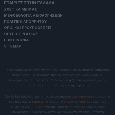
ΕΤΑΙΡΊΕΣ ΣΤΗΝ ΕΛΛΆΔΑ
ΣΧΕΤΙΚΆ ΜΕ ΜΑΣ
ΜΕΘΟΔΟΛΟΓΊΑ ΑΞΙΟΛΟΓΉΣΕΩΝ
ΠΟΛΙΤΙΚΉ ΑΠΟΡΡΉΤΟΥ
ΌΡΟΙ ΚΑΙ ΠΡΟΫΠΟΘΈΣΕΙΣ
ΘΈΣΕΙΣ ΕΡΓΑΣΊΑΣ
ΕΠΙΚΟΙΝΩΝΊΑ
SITEMAP
Το BetMarket.gr δεν είναι στοιχηματική εταιρία και δεν παρέχει υπηρεσίες
στοιχήματος. Το BetMarket.gr είναι ένας οδηγός για τις νόμιμες
στοιχηματικές εταιρίες στην Ελλάδα και παρέχει πληροφορίες για τις
προσφορές και τα μπόνους που προσφέρουν.
Στο BetMarket.gr θα βρείτε τις αδειοδοτημένες
στοιχηματικές εταιρίες
της
Ελλάδας και τις
εταιρίες κάτω από τις οποίες λειτουργούν
βάση του
νόμου 4002/2011 (Α 180) για την Παροχή Υπηρεσιών Διαδικτυακού
Στοιχήματος. Οι άδειες δίνονται και ελέγχονται απο την Επιτροπή