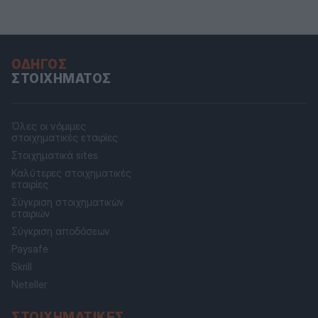
ΟΔΗΓΌΣ
ΣΤΟΙΧΉΜΑΤΟΣ
Όλες οι νόμιμες
στοιχηματικές εταιρίες
Στοιχηματικά sites
Καλύτερες στοιχηματικές
εταιρίες
Σύγκριση στοιχηματικών
εταιριών
Σύγκριση αποδόσεων
Paysafe
Skrill
Neteller
ΣΤΟΙΧΗΜΑΤΙΚΈΣ