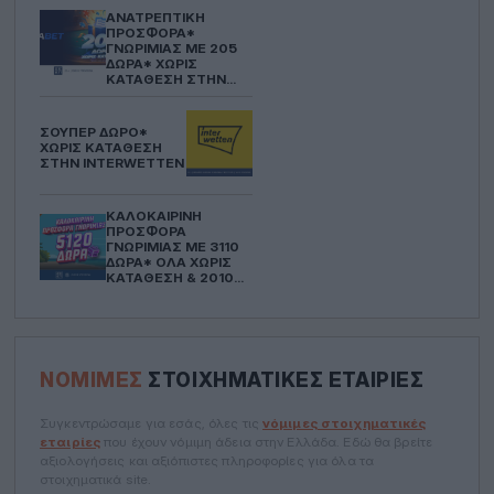
ΑΝΑΤΡΕΠΤΙΚΉ
ΠΡΟΣΦΟΡΆ*
ΓΝΩΡΙΜΊΑΣ ΜΕ 205
ΔΏΡΑ* ΧΩΡΊΣ
ΚΑΤΆΘΕΣΗ ΣΤΗΝ
ELABET
ΣΟΎΠΕΡ ΔΏΡΟ*
ΧΩΡΊΣ ΚΑΤΆΘΕΣΗ
ΣΤΗΝ INTERWETTEN
ΚΑΛΟΚΑΙΡΙΝΉ
ΠΡΟΣΦΟΡΆ
ΓΝΩΡΙΜΊΑΣ ΜΕ 3110
ΔΏΡΑ* ΟΛΑ ΧΩΡΊΣ
ΚΑΤΆΘΕΣΗ & 2010
EXTRA ΔΏΡΑ*!
ΝΌΜΙΜΕΣ
ΣΤΟΙΧΗΜΑΤΙΚΈΣ ΕΤΑΙΡΊΕΣ
Συγκεντρώσαμε για εσάς, όλες τις
νόμιμες στοιχηματικές
εταιρίες
που έχουν νόμιμη άδεια στην Ελλάδα. Εδώ θα βρείτε
αξιολογήσεις και αξιόπιστες πληροφορίες για όλα τα
στοιχηματικά site.