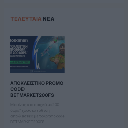
ΤΕΛΕΥΤΑΊΑ
ΝΈΑ
ΑΠΟΚΛΕΙΣΤΙΚΌ PROMO
CODE:
BETMARKET200FS
Μπαίνεις στο παιχνίδι με 200
δώρα* χωρίς κατάθεση,
αποκλειστικά με τον promo code
BETMARKET200FS