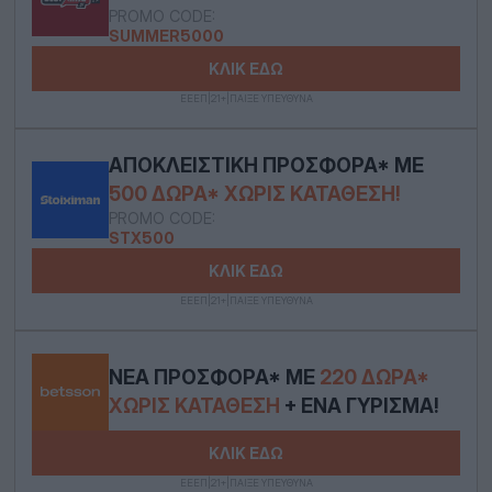
PROMO CODE:
SUMMER5000
ΚΛΙΚ ΕΔΩ
ΕΕΕΠ|21+|ΠΑΙΞΕ ΥΠΕΥΘΥΝΑ
ΑΠΟΚΛΕΙΣΤΙΚΉ ΠΡΟΣΦΟΡΆ* ΜΕ
500 ΔΏΡΑ* ΧΩΡΊΣ ΚΑΤΆΘΕΣΗ!
PROMO CODE:
STX500
ΚΛΙΚ ΕΔΩ
ΕΕΕΠ|21+|ΠΑΙΞΕ ΥΠΕΥΘΥΝΑ
ΝΈΑ ΠΡΟΣΦΟΡΆ* ΜΕ
220 ΔΏΡΑ*
ΧΩΡΊΣ ΚΑΤΆΘΕΣΗ
+ ΈΝΑ ΓΎΡΙΣΜΑ!
ΚΛΙΚ ΕΔΩ
ΕΕΕΠ|21+|ΠΑΙΞΕ ΥΠΕΥΘΥΝΑ