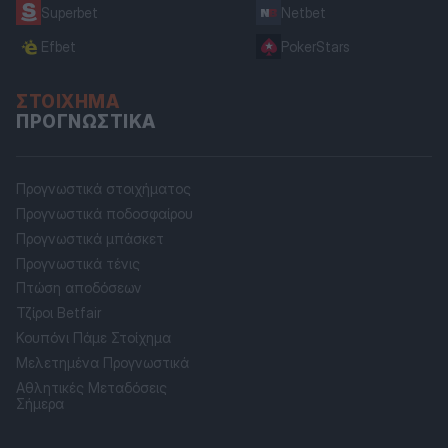
Superbet
Netbet
Efbet
PokerStars
ΣΤΟΊΧΗΜΑ
ΠΡΟΓΝΩΣΤΙΚΆ
Προγνωστικά στοιχήματος
Προγνωστικά ποδοσφαίρου
Προγνωστικά μπάσκετ
Προγνωστικά τένις
Πτώση αποδόσεων
Τζίροι Betfair
Κουπόνι Πάμε Στοίχημα
Μελετημένα Προγνωστικά
Αθλητικές Μεταδόσεις
Σήμερα