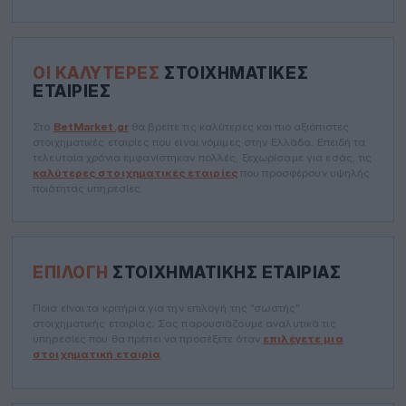
ΟΙ ΚΑΛΎΤΕΡΕΣ
ΣΤΟΙΧΗΜΑΤΙΚΈΣ
ΕΤΑΙΡΊΕΣ
Στο
BetMarket.gr
θα βρείτε τις καλύτερες και πιο αξιόπιστες
στοιχηματικές εταιρίες που είναι νόμιμες στην Ελλάδα. Επειδή τα
τελευταία χρόνια εμφανίστηκαν πολλές, ξεχωρίσαμε για εσάς, τις
καλύτερες στοιχηματικές εταιρίες
που προσφέρουν υψηλής
ποιότητας υπηρεσίες.
ΕΠΙΛΟΓΉ
ΣΤΟΙΧΗΜΑΤΙΚΉΣ ΕΤΑΙΡΊΑΣ
Ποια είναι τα κριτήρια για την επιλογή της "σωστής"
στοιχηματικής εταιρίας; Σας παρουσιάζουμε αναλυτικά τις
υπηρεσίες που θα πρέπει να προσέξετε όταν
επιλέγετε μια
στοιχηματική εταιρία
.