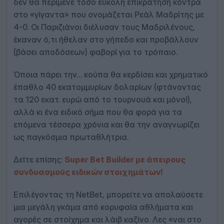
δεν θα περίμενε τόσο εύκολη επικράτηση κόντρα
στο «γίγαντα» που ονομάζεται Ρεάλ Μαδρίτης με
4-0. Οι Παριζιάνοι διέλυσαν τους Μαδριλένους,
έκαναν ό,τι ήθελαν στο γήπεδο και προβάλλουν
(βάσει αποδόσεων) φαβορί για το τρόπαιο.
Όποια πάρει την… κούπα θα κερδίσει και χρηματικό
έπαθλο 40 εκατομμυρίων δολαρίων (φτάνοντας
τα 120 εκατ. ευρώ από το τουρνουά και μόνο!),
αλλά κι ένα ειδικό σήμα που θα φορά για τα
επόμενα τέσσερα χρόνια και θα την αναγνωρίζει
ως παγκόσμια πρωταθλήτρια.
Δείτε επίσης:
Super Bet Builder με άπειρους
συνδυασμούς ειδικών στοιχημάτων!
Επιλέγοντας τη NetBet, μπορείτε να απολαύσετε
μια μεγάλη γκάμα από κορυφαία αθλήματα και
αγορές σε στοίχημα και λάιβ καζίνο. Λες «ναι στο