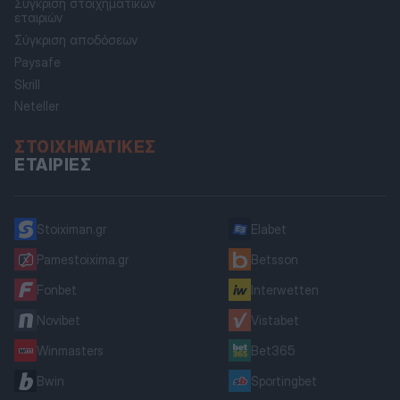
Σύγκριση στοιχηματικών
εταιριών
Σύγκριση αποδόσεων
Paysafe
Skrill
Neteller
ΣΤΟΙΧΗΜΑΤΙΚΈΣ
ΕΤΑΙΡΊΕΣ
Stoiximan.gr
Elabet
Pamestoixima.gr
Betsson
Fonbet
Interwetten
Novibet
Vistabet
Winmasters
Bet365
Bwin
Sportingbet