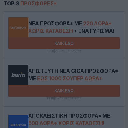
TOP 3
ΠΡΟΣΦΟΡΈΣ*
ΝΈΑ ΠΡΟΣΦΟΡΆ* ΜΕ
220 ΔΏΡΑ*
ΧΩΡΊΣ ΚΑΤΆΘΕΣΗ
+ ΈΝΑ ΓΎΡΙΣΜΑ!
ΚΛΙΚ ΕΔΩ
ΕΕΕΠ|21+|ΠΑΙΞΕ ΥΠΕΥΘΥΝΑ
ΑΠΊΣΤΕΥΤΗ ΝΈΑ GIGA ΠΡΟΣΦΟΡΆ*
ΜΕ
ΕΩΣ 1000 ΣΟΎΠΕΡ ΔΩΡΑ*
ΚΛΙΚ ΕΔΩ
ΕΕΕΠ|21+|ΠΑΙΞΕ ΥΠΕΥΘΥΝΑ
ΑΠΟΚΛΕΙΣΤΙΚΉ ΠΡΟΣΦΟΡΆ* ΜΕ
500 ΔΏΡΑ* ΧΩΡΊΣ ΚΑΤΆΘΕΣΗ!