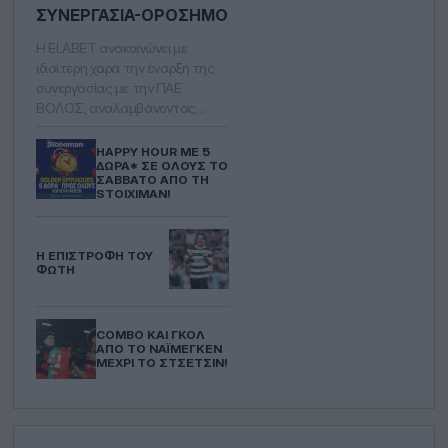
ΣΥΝΕΡΓΑΣΊΑ-ΟΡΌΣΗΜΟ
Η ELABET ανακοινώνει με
ιδιαίτερη χαρά την έναρξη της
συνεργασίας με την ΠΑΕ
ΒΟΛΟΣ, αναλαμβάνοντας…
HAPPY HOUR ΜΕ 5
ΔΏΡΑ* ΣΕ ΌΛΟΥΣ ΤΟ
ΣΆΒΒΑΤΟ ΑΠΌ ΤΗ
STOIXIMAN!
Η ΕΠΙΣΤΡΟΦΉ ΤΟΥ
ΦΏΤΗ
COMBO ΚΑΙ ΓΚΟΛ
ΑΠΌ ΤΟ ΝΑΪΜΈΓΚΕΝ
ΜΈΧΡΙ ΤΟ ΣΤΣΈΤΣΙΝ!