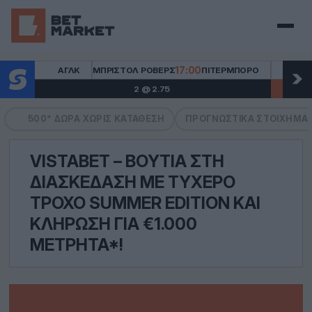
Μενού
17:00
ΑΓΛΚ
ΜΠΡΊΣΤΟΛ ΡΌΒΕΡΣ
ΠΙΤΈΡΜΠΟΡΟ
ΑΓΛΚ
2 @ 2.75
500* ΔΏΡΑ ΧΩΡΙΣ ΚΑΤΆΘΕΣΗ
ΠΡΟΓΝΩΣΤΙΚΆ ΣΤΟΙΧΉΜΑ
VISTABET – ΒΟΥΤΙΆ ΣΤΗ
ΔΙΑΣΚΈΔΑΣΗ ΜΕ ΤΥΧΕΡΌ
ΤΡΟΧΌ SUMMER EDITION ΚΑΙ
ΚΛΉΡΩΣΗ ΓΙΑ €1.000
ΜΕΤΡΗΤΆ*!