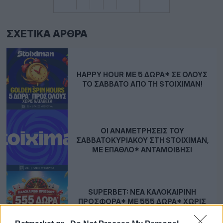
ΣΧΕΤΙΚΆ ΆΡΘΡΑ
HAPPY HOUR ΜΕ 5 ΔΏΡΑ* ΣΕ ΌΛΟΥΣ
ΤΟ ΣΆΒΒΑΤΟ ΑΠΌ ΤΗ STOIXIMAN!
ΟΙ ΑΝΑΜΕΤΡΉΣΕΙΣ ΤΟΥ
ΣΑΒΒΑΤΟΚΎΡΙΑΚΟΥ ΣΤΗ STOIXIMAN,
ΜΕ ΈΠΑΘΛΟ* ΑΝΤΑΜΟΙΒΉΣ!
SUPERBET: ΝΈΑ ΚΑΛΟΚΑΙΡΙΝΉ
ΠΡΟΣΦΟΡΆ* ΜΕ 555 ΔΏΡΑ* ΧΩΡΊΣ
ΚΑΤΆΘΕΣΗ!