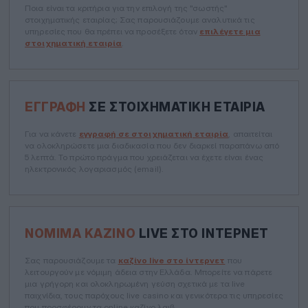
Ποια είναι τα κριτήρια για την επιλογή της "σωστής"
στοιχηματικής εταιρίας; Σας παρουσιάζουμε αναλυτικά τις
υπηρεσίες που θα πρέπει να προσέξετε όταν
επιλέγετε μια
στοιχηματική εταιρία
.
ΕΓΓΡΑΦΉ
ΣΕ ΣΤΟΙΧΗΜΑΤΙΚΉ ΕΤΑΙΡΊΑ
Για να κάνετε
εγγραφή σε στοιχηματική εταιρία
, απαιτείται
να ολοκληρώσετε μια διαδικασία που δεν διαρκεί παραπάνω από
5 λεπτά. Το πρώτο πράγμα που χρειάζεται να έχετε είναι ένας
ηλεκτρονικός λογαριασμός (email).
ΝΌΜΙΜΑ ΚΑΖΊΝΟ
LIVE ΣΤΟ ΊΝΤΕΡΝΕΤ
Σας παρουσιάζουμε τα
καζίνο live στο ίντερνετ
που
λειτουργούν με νόμιμη άδεια στην Ελλάδα. Μπορείτε να πάρετε
μια γρήγορη και ολοκληρωμένη γεύση σχετικά με τα live
παιχνίδια, τους παρόχους live casino και γενικότερα τις υπηρεσίες
που προσφέρουν τα online καζίνο λαιβ.