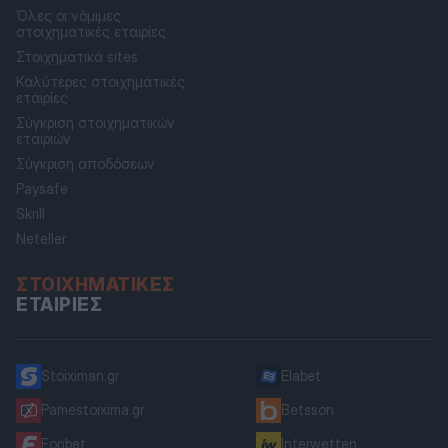
Όλες οι νόμιμες
στοιχηματικές εταιρίες
Στοιχηματικά sites
Καλύτερες στοιχηματικές
εταιρίες
Σύγκριση στοιχηματικών
εταιριών
Σύγκριση αποδόσεων
Paysafe
Skrill
Neteller
ΣΤΟΙΧΗΜΑΤΙΚΈΣ
ΕΤΑΙΡΊΕΣ
Stoiximan.gr
Elabet
Pamestoixima.gr
Betsson
Fonbet
Interwetten