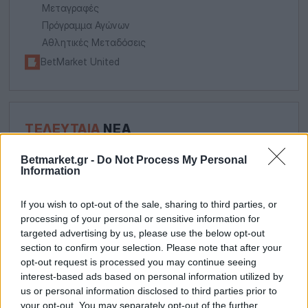
Μεταγραφές
Πρόγραμμα Αγώνων
Αθλητικές Μεταδόσεις
BetMarket United
ΤΕΛΕΥΤΑΊΑ
ΝΈΑ
Betmarket.gr -
Do Not Process My Personal
Information
If you wish to opt-out of the sale, sharing to third parties, or
processing of your personal or sensitive information for
targeted advertising by us, please use the below opt-out
section to confirm your selection. Please note that after your
opt-out request is processed you may continue seeing
interest-based ads based on personal information utilized by
ΦΑΒΟΡΊ Η ΑΕΚ ΓΙΑ ΤΟ
us or personal information disclosed to third parties prior to
SUPERBET SUPER CUP
your opt-out. You may separately opt-out of the further