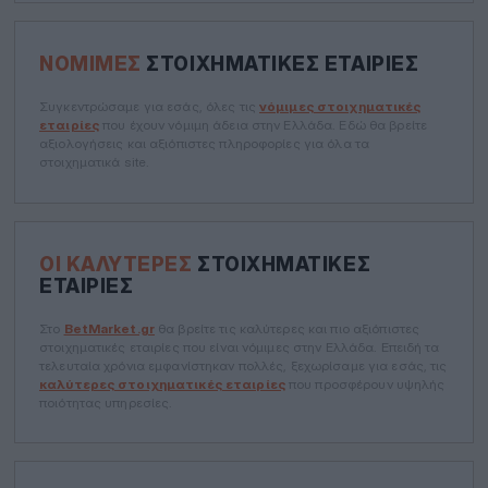
ΝΌΜΙΜΕΣ
ΣΤΟΙΧΗΜΑΤΙΚΈΣ ΕΤΑΙΡΊΕΣ
Συγκεντρώσαμε για εσάς, όλες τις
νόμιμες στοιχηματικές
εταιρίες
που έχουν νόμιμη άδεια στην Ελλάδα. Εδώ θα βρείτε
αξιολογήσεις και αξιόπιστες πληροφορίες για όλα τα
στοιχηματικά site.
ΟΙ ΚΑΛΎΤΕΡΕΣ
ΣΤΟΙΧΗΜΑΤΙΚΈΣ
ΕΤΑΙΡΊΕΣ
Στο
BetMarket.gr
θα βρείτε τις καλύτερες και πιο αξιόπιστες
στοιχηματικές εταιρίες που είναι νόμιμες στην Ελλάδα. Επειδή τα
τελευταία χρόνια εμφανίστηκαν πολλές, ξεχωρίσαμε για εσάς, τις
καλύτερες στοιχηματικές εταιρίες
που προσφέρουν υψηλής
ποιότητας υπηρεσίες.