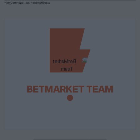
*Ισχύουν όροι και προϋποθέσεις
BETMARKET TEAM