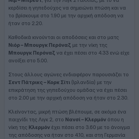
Νιμ – Μπρεστ
, για την Λιγκ 2 Γαλλίας, με το να
κερδίσει η γηπεδούχος να σημειώνει πτώση και να
το βρίσκουμε στο 1.90 με την αρχική απόδοση να
ήταν στο 2.20.
Καθοδικά κινούνται οι αποδόσεις και στο ματς
Νιόρ – Μπουργκ Περόναζ
με την νίκη της
Μπουργκ Περόναζ
να έχει πέσει στο 4.33 ενώ είχε
ανοίξει στο 5.00.
Στους άλλους αγώνες ενδιαφέρον παρουσιάζει το
Σεντ Πάτρικς – Κορκ Σίτι
(Ιρλανδία) με την
επικράτηση της γηπεδούχου ομάδας να έχει πέσει
στο 2.00 με την αρχική απόδοση να ήταν στο 2.30.
Κλείνοντας, μικρή πτώση βλέπουμε, σε ακόμα ένα
παιχνίδι της Λιγκ 2, στο
Νανσί – Κλερμόν
όπου η
νίκη της
Κλερμόν
έχει πέσει στο 3.60 με το άνοιγμα
της απόδοσης να ήταν στο 4.10, και στη Γερμανία