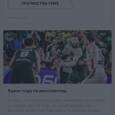
ΠΡΟΓΝΩΣΤΙΚΆ ΤΈΝΙΣ
The Trader
27/01
Έχουν τύχη τα αουτσάιντερ;
Ευτυχώς τις τελευταίες μέρες ισοφαρίσαμε (αν μπορεί
να γραφτεί κάτι τέτοιο), τις ανορθογραφίες της
δεύτερης φάσης του Παγκοσμίου Κυπέλλου. Είχαμε…