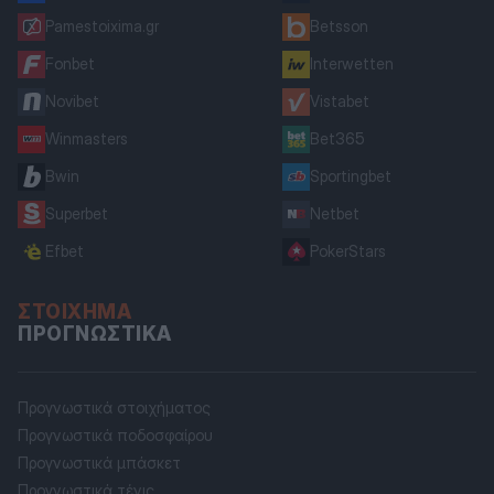
Pamestoixima.gr
Betsson
Fonbet
Interwetten
Novibet
Vistabet
Winmasters
Bet365
Bwin
Sportingbet
Superbet
Netbet
Efbet
PokerStars
ΣΤΟΊΧΗΜΑ
ΠΡΟΓΝΩΣΤΙΚΆ
Προγνωστικά στοιχήματος
Προγνωστικά ποδοσφαίρου
Προγνωστικά μπάσκετ
Προγνωστικά τένις