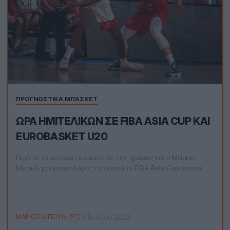
ΠΡΟΓΝΩΣΤΙΚΆ ΜΠΆΣΚΕΤ
ΏΡΑ ΗΜΙΤΕΛΙΚΏΝ ΣΕ FIBA ASIA CUP ΚΑΙ
EUROBASKET U20
Γεμάτο το μπασκετικό κουπόνι της ημέρας και ο Μάριος
Μπούλης έχει επιλογές τόσο από το FIBA Asia Cup όσο και
από το Eurobasket U20
|
23 Ιουλίου 2022
ΜΆΡΙΟΣ ΜΠΟΎΛΗΣ