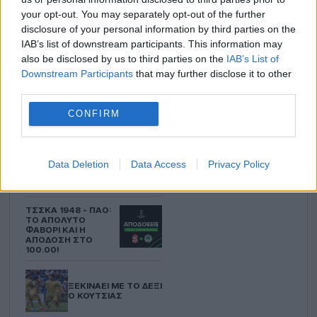
ΆΝΤΕΡΛΕΧΤ - ΠΑΟΚ:
your opt-out. You may separately opt-out of the further
ΙΣΟΡΡΟΠΗΜΈΝΗ
disclosure of your personal information by third parties on the
ΡΕΒΆΝΣ ΚΑΙ ΤΟ 100.00
IAB’s list of downstream participants. This information may
ΤΗΣ ΠΡΌΚΡΙΣΗΣ!
also be disclosed by us to third parties on the
IAB’s List of
Downstream Participants
that may further disclose it to other
Οι αποδόσεις για τον αγώνα
third parties.
Άντερλεχτ - ΠΑΟΚ στις
13/08/2026. Ποια ομάδα είναι το
CONFIRM
φαβορί…
ΠΡΕΜΙΈΡΕΣ ΜΕ ΑΞΊΑ
ΣΕ ΓΕΡΜΑΝΊΑ ΚΑΙ
Data Deletion
Data Access
Privacy Policy
ΠΟΡΤΟΓΑΛΊΑ ΜΕ
ΦΑΜΑΛΙΚΆΟ!
ΤΣΣΚΑ 1948 - ΠΑΟ:
ΤΟ ΑΠΌΛΥΤΟ
ΦΑΒΟΡΊ ΚΑΙ Η
ΑΠΌΔΟΣΗ ΣΤΟ
100.00!
ΞΕΚΙΝΆΕΙ ΜΕ ΤΟ ΔΕΞΊ
Ο ΚΟΎΤΣΙΑΣ