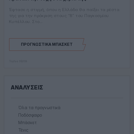
Έφτασε η στιγμή, όπου η Ελλάδα θα παίξει τα ρέστα
της για την πρόκριση στους “8” του Παγκοσμίου
Κυπέλλου. Στο…
ΠΡΟΓΝΩΣΤΙΚΆ ΜΠΆΣΚΕΤ
Toyfas
08/09
ΑΝΑΛΎΣΕΙΣ
Όλα τα προγνωστικά
Ποδόσφαιρο
Μπάσκετ
Τένις