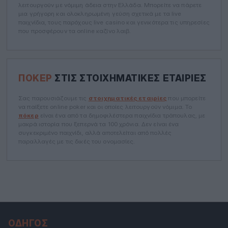
λειτουργούν με νόμιμη άδεια στην Ελλάδα. Μπορείτε να πάρετε
μια γρήγορη και ολοκληρωμένη γεύση σχετικά με τα live
παιχνίδια, τους παρόχους live casino και γενικότερα τις υπηρεσίες
που προσφέρουν τα online καζίνο λαιβ.
ΠΌΚΕΡ
ΣΤΙΣ ΣΤΟΙΧΗΜΑΤΙΚΈΣ ΕΤΑΙΡΊΕΣ
Σας παρουσιάζουμε τις
στοιχηματικές εταιρίες
που μπορείτε
να παίξετε online poker και οι οποίες λειτουργούν νόμιμα. Το
πόκερ
είναι ένα από τα δημοφιλέστερα παιχνίδια τράπουλας, με
μακρά ιστορία που ξεπερνά τα 100 χρόνια. Δεν είναι ένα
συγκεκριμένο παιχνίδι, αλλά αποτελείται από πολλές
παραλλαγές με τις δικές του ονομασίες.
ΟΔΗΓΌΣ