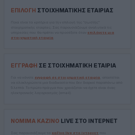
ΕΠΙΛΟΓΉ
ΣΤΟΙΧΗΜΑΤΙΚΉΣ ΕΤΑΙΡΊΑΣ
Ποια είναι τα κριτήρια για την επιλογή της "σωστής"
στοιχηματικής εταιρίας; Σας παρουσιάζουμε αναλυτικά τις
υπηρεσίες που θα πρέπει να προσέξετε όταν
επιλέγετε μια
στοιχηματική εταιρία
.
ΕΓΓΡΑΦΉ
ΣΕ ΣΤΟΙΧΗΜΑΤΙΚΉ ΕΤΑΙΡΊΑ
Για να κάνετε
εγγραφή σε στοιχηματική εταιρία
, απαιτείται
να ολοκληρώσετε μια διαδικασία που δεν διαρκεί παραπάνω από
5 λεπτά. Το πρώτο πράγμα που χρειάζεται να έχετε είναι ένας
ηλεκτρονικός λογαριασμός (email).
ΝΌΜΙΜΑ ΚΑΖΊΝΟ
LIVE ΣΤΟ ΊΝΤΕΡΝΕΤ
Σας παρουσιάζουμε τα
καζίνο live στο ίντερνετ
που