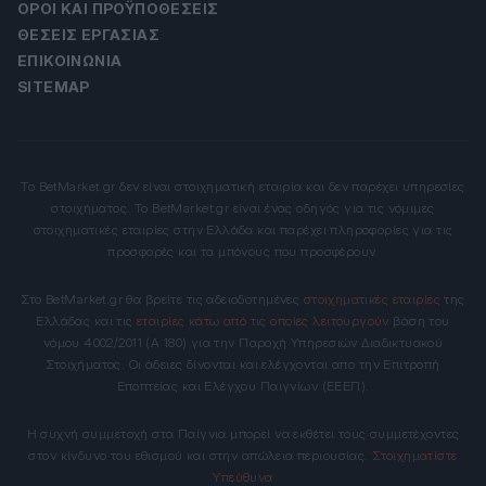
ΌΡΟΙ ΚΑΙ ΠΡΟΫΠΟΘΈΣΕΙΣ
ΘΈΣΕΙΣ ΕΡΓΑΣΊΑΣ
ΕΠΙΚΟΙΝΩΝΊΑ
SITEMAP
Το BetMarket.gr δεν είναι στοιχηματική εταιρία και δεν παρέχει υπηρεσίες
στοιχήματος. Το BetMarket.gr είναι ένας οδηγός για τις νόμιμες
στοιχηματικές εταιρίες στην Ελλάδα και παρέχει πληροφορίες για τις
προσφορές και τα μπόνους που προσφέρουν.
Στο BetMarket.gr θα βρείτε τις αδειοδοτημένες
στοιχηματικές εταιρίες
της
Ελλάδας και τις
εταιρίες κάτω από τις οποίες λειτουργούν
βάση του
νόμου 4002/2011 (Α 180) για την Παροχή Υπηρεσιών Διαδικτυακού
Στοιχήματος. Οι άδειες δίνονται και ελέγχονται απο την Επιτροπή
Εποπτείας και Ελέγχου Παιγνίων (ΕΕΕΠ).
Η συχνή συμμετοχή στα Παίγνια μπορεί να εκθέτει τους συμμετέχοντες
στον κίνδυνο του εθισμού και στην απώλεια περιουσίας.
Στοιχηματίστε
Υπεύθυνα