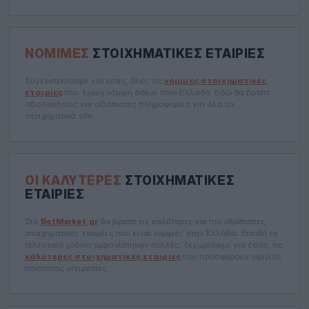
ΝΌΜΙΜΕΣ
ΣΤΟΙΧΗΜΑΤΙΚΈΣ ΕΤΑΙΡΊΕΣ
Συγκεντρώσαμε για εσάς, όλες τις
νόμιμες στοιχηματικές
εταιρίες
που έχουν νόμιμη άδεια στην Ελλάδα. Εδώ θα βρείτε
αξιολογήσεις και αξιόπιστες πληροφορίες για όλα τα
στοιχηματικά site.
ΟΙ ΚΑΛΎΤΕΡΕΣ
ΣΤΟΙΧΗΜΑΤΙΚΈΣ
ΕΤΑΙΡΊΕΣ
Στο
BetMarket.gr
θα βρείτε τις καλύτερες και πιο αξιόπιστες
στοιχηματικές εταιρίες που είναι νόμιμες στην Ελλάδα. Επειδή τα
τελευταία χρόνια εμφανίστηκαν πολλές, ξεχωρίσαμε για εσάς, τις
καλύτερες στοιχηματικές εταιρίες
που προσφέρουν υψηλής
ποιότητας υπηρεσίες.