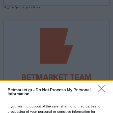
*Ισχύουν όροι και προϋποθέσεις
BETMARKET TEAM
Betmarket.gr -
Do Not Process My Personal
Information
Η συντακτική ομάδα του Betmarket.gr σας
παρουσιάζει καθημερινά μελετημένα
If you wish to opt-out of the sale, sharing to third parties, or
προγνωστικά στοιχήματος για τα
processing of your personal or sensitive information for