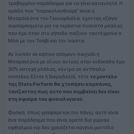
τραβηγμένο παράδειγμα για να γίνει κατανοητό. Η
ομάδα που “παρακολουθούμε” είναι η
Μπαρσελόνα του Γκουαρδιόλα, έχοντας εξάγει
συμπεράσματα για τα τεράστια ποσοστά μπάλας
που έχει όταν στο γήπεδο παίζουν ταυτόχρονα ο
Μέσι με τον Τσάβι και τον Ινίεστα.
Αν λοιπόν σε κάποιο επόμενο παιχνίδι η
Μπαρσελόνα με όλους αυτούς στην ενδεκάδα έχει
30% κατοχή μπάλας, κόντρα σε αντίπαλο
επιπέδου Ελτσε ή Βαγιαδολίδ, τότε
το μοντέλο
της Stats Perform θα χτυπήσει καμπάνες,
τονίζοντας πως αυτό που συμβαίνει δεν είναι
στη σφαίρα του φυσιολογικού.
Φυσικά, όπως γράψαμε και πιο πάνω, αυτό είναι
ένα παράδειγμα που είναι ορατό δια γυμνού
οφθαλμού και δεν χρειάζεται κανένα μοντέλο