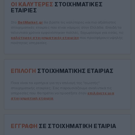
ΟΙ ΚΑΛΎΤΕΡΕΣ
ΣΤΟΙΧΗΜΑΤΙΚΈΣ
ΕΤΑΙΡΊΕΣ
Στο
BetMarket.gr
θα βρείτε τις καλύτερες και πιο αξιόπιστες
στοιχηματικές εταιρίες που είναι νόμιμες στην Ελλάδα. Επειδή τα
τελευταία χρόνια εμφανίστηκαν πολλές, ξεχωρίσαμε για εσάς, τις
καλύτερες στοιχηματικές εταιρίες
που προσφέρουν υψηλής
ποιότητας υπηρεσίες.
ΕΠΙΛΟΓΉ
ΣΤΟΙΧΗΜΑΤΙΚΉΣ ΕΤΑΙΡΊΑΣ
Ποια είναι τα κριτήρια για την επιλογή της "σωστής"
στοιχηματικής εταιρίας; Σας παρουσιάζουμε αναλυτικά τις
υπηρεσίες που θα πρέπει να προσέξετε όταν
επιλέγετε μια
στοιχηματική εταιρία
.
ΕΓΓΡΑΦΉ
ΣΕ ΣΤΟΙΧΗΜΑΤΙΚΉ ΕΤΑΙΡΊΑ