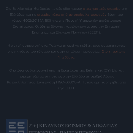
Στο BetMarket.gr θα βρείτε τις αδειοδοτημένες
στοιχηματικές εταιρίες
της
Ελλάδας και τις
εταιρίες κάτω από τις οποίες λειτουργούν
βάση του
νόμου 4002/2011 (Α 180) για την Παροχή Υπηρεσιών Διαδικτυακού
Στοιχήματος. Οι άδειες δίνονται και ελέγχονται απο την Επιτροπή
Εποπτείας και Ελέγχου Παιγνίων (ΕΕΕΠ).
Η συχνή συμμετοχή στα Παίγνια μπορεί να εκθέτει τους συμμετέχοντες
στον κίνδυνο του εθισμού και στην απώλεια περιουσίας.
Στοιχηματίστε
Υπεύθυνα
Ο ιστότοπος λειτουργεί υπό τη διαχείριση της Betmarket (CY) Ltd και
παρέχει νόμιμα υπηρεσίες στην Ελλάδα με αριθμό Άδειας
Καταλληλότητας Συνεργάτη HGC-000018-AFF, που έχει χορηγηθεί από
την ΕΕΕΠ.
21+ | ΚΙΝΔΥΝΟΣ ΕΘΙΣΜΟΥ & ΑΠΩΛΕΙΑΣ
ΠΕΡΙΟΥΣΙΑΣ | ΠΑΙΞΕ ΥΠΕΥΘΥΝΑ