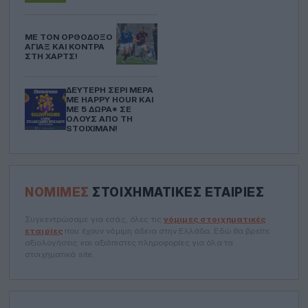
ΜΕ ΤΟΝ ΟΡΘΌΔΟΞΟ
ΆΓΙΑΞ ΚΑΙ ΚΌΝΤΡΑ
ΣΤΗ ΧΑΡΤΣ!
ΔΕΎΤΕΡΗ ΣΕΡΊ ΜΈΡΑ
ΜΕ HAPPY HOUR ΚΑΙ
ΜΕ 5 ΔΏΡΑ* ΣΕ
ΌΛΟΥΣ ΑΠΌ ΤΗ
STOIXIMAN!
ΝΌΜΙΜΕΣ
ΣΤΟΙΧΗΜΑΤΙΚΈΣ ΕΤΑΙΡΊΕΣ
Συγκεντρώσαμε για εσάς, όλες τις
νόμιμες στοιχηματικές
εταιρίες
που έχουν νόμιμη άδεια στην Ελλάδα. Εδώ θα βρείτε
αξιολογήσεις και αξιόπιστες πληροφορίες για όλα τα
στοιχηματικά site.