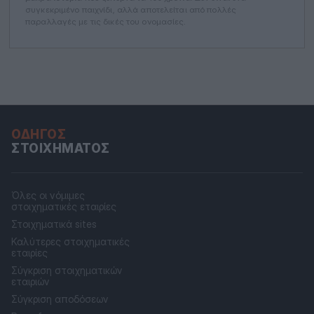
συγκεκριμένο παιχνίδι, αλλά αποτελείται από πολλές
παραλλαγές με τις δικές του ονομασίες.
ΟΔΗΓΌΣ
ΣΤΟΙΧΉΜΑΤΟΣ
Όλες οι νόμιμες
στοιχηματικές εταιρίες
Στοιχηματικά sites
Καλύτερες στοιχηματικές
εταιρίες
Σύγκριση στοιχηματικών
εταιριών
Σύγκριση αποδόσεων