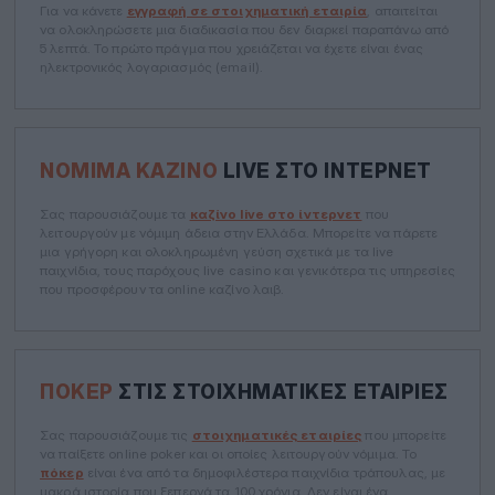
Για να κάνετε
εγγραφή σε στοιχηματική εταιρία
, απαιτείται
να ολοκληρώσετε μια διαδικασία που δεν διαρκεί παραπάνω από
5 λεπτά. Το πρώτο πράγμα που χρειάζεται να έχετε είναι ένας
ηλεκτρονικός λογαριασμός (email).
ΝΌΜΙΜΑ ΚΑΖΊΝΟ
LIVE ΣΤΟ ΊΝΤΕΡΝΕΤ
Σας παρουσιάζουμε τα
καζίνο live στο ίντερνετ
που
λειτουργούν με νόμιμη άδεια στην Ελλάδα. Μπορείτε να πάρετε
μια γρήγορη και ολοκληρωμένη γεύση σχετικά με τα live
παιχνίδια, τους παρόχους live casino και γενικότερα τις υπηρεσίες
που προσφέρουν τα online καζίνο λαιβ.
ΠΌΚΕΡ
ΣΤΙΣ ΣΤΟΙΧΗΜΑΤΙΚΈΣ ΕΤΑΙΡΊΕΣ
Σας παρουσιάζουμε τις
στοιχηματικές εταιρίες
που μπορείτε
να παίξετε online poker και οι οποίες λειτουργούν νόμιμα. Το
πόκερ
είναι ένα από τα δημοφιλέστερα παιχνίδια τράπουλας, με
μακρά ιστορία που ξεπερνά τα 100 χρόνια. Δεν είναι ένα