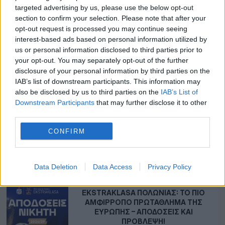
σημαντικότερα παιχνίδια της ημέρας, ειδικά
targeted advertising by us, please use the below opt-out
section to confirm your selection. Please note that after your
στοιχήματα από όλα τα σπορ, τις hot
opt-out request is processed you may continue seeing
ενισχυμένες αποδόσεις και ενδιαφέρουσα
interest-based ads based on personal information utilized by
θεματολογία γύρω από το στοίχημα. Η ισχύς
us or personal information disclosed to third parties prior to
εν τη ενώσει!
your opt-out. You may separately opt-out of the further
disclosure of your personal information by third parties on the
IAB’s list of downstream participants. This information may
also be disclosed by us to third parties on the
IAB’s List of
Downstream Participants
that may further disclose it to other
third parties.
CONFIRM
ΣΧΕΤΙΚΆ ΆΡΘΡΑ
Data Deletion
Data Access
Privacy Policy
EKSTRAKLASA ΠΟΛΩΝΊΑΣ: ΤΟ ΠΙΟ
ΑΜΦΊΡΡΟΠΟ ΠΡΩΤΆΘΛΗΜΑ ΤΗΣ
ΕΥΡΏΠΗΣ – ΑΠΟΔΌΣΕΙΣ ΚΑΙ
ΠΡΌΒΛΕΨΗ!