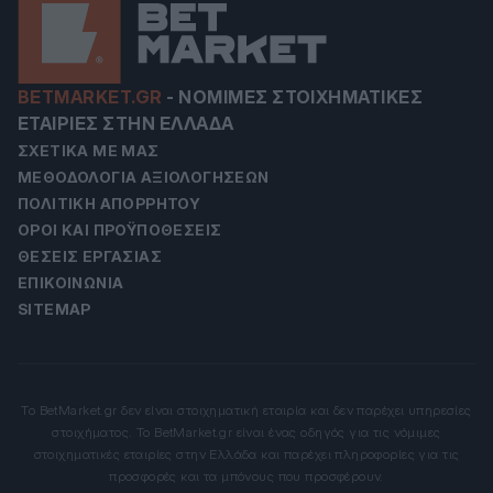
BETMARKET.GR
-
ΝΌΜΙΜΕΣ ΣΤΟΙΧΗΜΑΤΙΚΈΣ
ΕΤΑΙΡΊΕΣ ΣΤΗΝ ΕΛΛΆΔΑ
ΣΧΕΤΙΚΆ ΜΕ ΜΑΣ
ΜΕΘΟΔΟΛΟΓΊΑ ΑΞΙΟΛΟΓΉΣΕΩΝ
ΠΟΛΙΤΙΚΉ ΑΠΟΡΡΉΤΟΥ
ΌΡΟΙ ΚΑΙ ΠΡΟΫΠΟΘΈΣΕΙΣ
ΘΈΣΕΙΣ ΕΡΓΑΣΊΑΣ
ΕΠΙΚΟΙΝΩΝΊΑ
SITEMAP
Το BetMarket.gr δεν είναι στοιχηματική εταιρία και δεν παρέχει υπηρεσίες
στοιχήματος. Το BetMarket.gr είναι ένας οδηγός για τις νόμιμες
στοιχηματικές εταιρίες στην Ελλάδα και παρέχει πληροφορίες για τις
προσφορές και τα μπόνους που προσφέρουν.