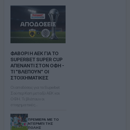
ΦΑΒΟΡΊ Η ΑΕΚ ΓΙΑ ΤΟ
SUPERBET SUPER CUP
ΑΠΈΝΑΝΤΙ ΣΤOΝ ΟΦΗ -
ΤΙ "ΒΛΈΠΟΥΝ" ΟΙ
ΣΤΟΙΧΗΜΑΤΙΚΈΣ
Οι αποδόσεις για το Superbet
Σούπερ Καπ μεταξύ ΑΕΚ και
ΟΦΗ. Τι βλέπουν οι
στοιχηματικές…
ΠΡΕΜΙΈΡΑ ΜΕ ΤΟ
ΝΤΈΡΜΠΙ ΤΗΣ
ΠΌΛΗΣ