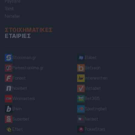
Paysafe
Skrill
Neteller
ΣΤΟΙΧΗΜΑΤΙΚΈΣ
ΕΤΑΙΡΊΕΣ
Stoiximan.gr
Elabet
Pamestoixima.gr
Betsson
Fonbet
Interwetten
Novibet
Vistabet
Winmasters
Bet365
Bwin
Sportingbet
Superbet
Netbet
Efbet
PokerStars