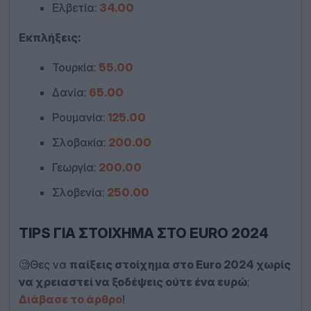
Ελβετία:
34.00
Εκπλήξεις:
Τουρκία:
55.00
Δανία:
65.00
Ρουμανία:
125.00
Σλοβακία:
200.00
Γεωργία:
200.00
Σλοβενία:
250.00
TIPS ΓΙΑ ΣΤΟΊΧΗΜΑ ΣΤΟ EURO 2024
🧐
Θες να
παίξεις στοίχημα στο Euro 2024 χωρίς
να χρειαστεί να ξοδέψεις ούτε ένα ευρώ
;
Διάβασε το άρθρο
!