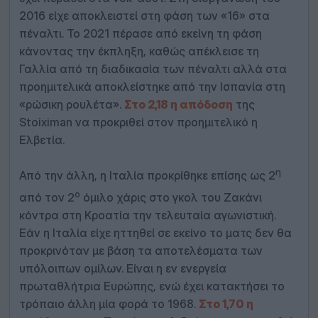
2016 είχε αποκλειστεί στη φάση των «16» στα
πέναλτι. Το 2021 πέρασε από εκείνη τη φάση
κάνοντας την έκπληξη, καθώς απέκλεισε τη
Γαλλία από τη διαδικασία των πέναλτι αλλά στα
προημιτελικά αποκλείστηκε από την Ισπανία στη
«ρώσικη ρουλέτα».
Στο 2,18 η απόδοση
της
Stoiximan να προκριθεί στον προημιτελικό η
Ελβετία.
η
Από την άλλη, η Ιταλία προκρίθηκε επίσης ως 2
ο
από τον 2
όμιλο χάρις στο γκολ του Ζακάνι
κόντρα στη Κροατία την τελευταία αγωνιστική.
Εάν η Ιταλία είχε ηττηθεί σε εκείνο το ματς δεν θα
προκρινόταν με βάση τα αποτελέσματα των
υπόλοιπων ομίλων. Είναι η εν ενεργεία
πρωταθλήτρια Ευρώπης, ενώ έχει κατακτήσει το
τρόπαιο άλλη μία φορά το 1968.
Στο 1,70 η