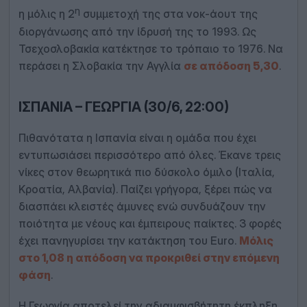
η
η μόλις η 2
συμμετοχή της στα νοκ-άουτ της
διοργάνωσης από την ίδρυσή της το 1993. Ως
Τσεχοσλοβακία κατέκτησε το τρόπαιο το 1976. Να
περάσει η Σλοβακία την Αγγλία
σε απόδοση 5,30
.
ΙΣΠΑΝΊΑ – ΓΕΩΡΓΊΑ (30/6, 22:00)
Πιθανότατα η Ισπανία είναι η ομάδα που έχει
εντυπωσιάσει περισσότερο από όλες. Έκανε τρεις
νίκες στον θεωρητικά πιο δύσκολο όμιλο (Ιταλία,
Κροατία, Αλβανία). Παίζει γρήγορα, ξέρει πώς να
διασπάει κλειστές άμυνες ενώ συνδυάζουν την
ποιότητα με νέους και έμπειρους παίκτες. 3 φορές
έχει πανηγυρίσει την κατάκτηση του Euro.
Μόλις
στο 1,08 η απόδοση να προκριθεί στην επόμενη
φάση
.
Η Γεωργία αποτελεί την αδιαμφισβήτητη έκπληξη