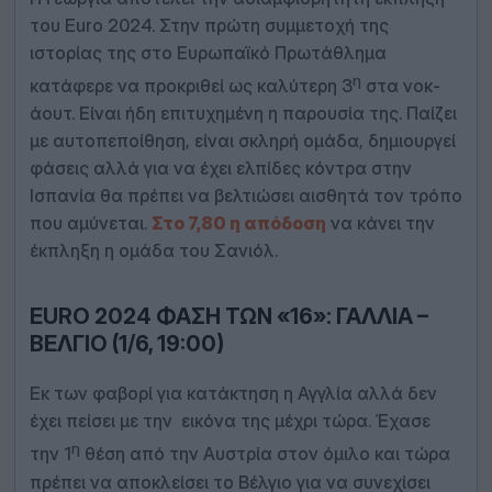
του Euro 2024. Στην πρώτη συμμετοχή της
ιστορίας της στο Ευρωπαϊκό Πρωτάθλημα
η
κατάφερε να προκριθεί ως καλύτερη 3
στα νοκ-
άουτ. Είναι ήδη επιτυχημένη η παρουσία της. Παίζει
με αυτοπεποίθηση, είναι σκληρή ομάδα, δημιουργεί
φάσεις αλλά για να έχει ελπίδες κόντρα στην
Ισπανία θα πρέπει να βελτιώσει αισθητά τον τρόπο
που αμύνεται.
Στο 7,80 η απόδοση
να κάνει την
έκπληξη η ομάδα του Σανιόλ.
EURO 2024 ΦΆΣΗ ΤΩΝ «16»: ΓΑΛΛΊΑ –
ΒΈΛΓΙΟ (1/6, 19:00)
Εκ των φαβορί για κατάκτηση η Αγγλία αλλά δεν
έχει πείσει με την εικόνα της μέχρι τώρα. Έχασε
η
την 1
θέση από την Αυστρία στον όμιλο και τώρα
πρέπει να αποκλείσει το Βέλγιο για να συνεχίσει