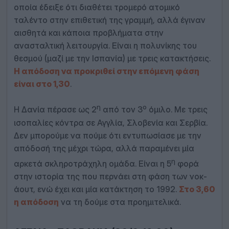
οποία έδειξε ότι διαθέτει τρομερό ατομικό
ταλέντο στην επιθετική της γραμμή, αλλά έγιναν
αισθητά και κάποια προβλήματα στην
ανασταλτική λειτουργία. Είναι η πολυνίκης του
θεσμού (μαζί με την Ισπανία) με τρεις κατακτήσεις.
Η απόδοση να προκριθεί στην επόμενη φάση
είναι στο 1,30
.
η
ο
Η Δανία πέρασε ως 2
από τον 3
όμιλο. Με τρεις
ισοπαλίες κόντρα σε Αγγλία, Σλοβενία και Σερβία.
Δεν μπορούμε να πούμε ότι εντυπωσίασε με την
απόδοσή της μέχρι τώρα, αλλά παραμένει μία
η
αρκετά σκληροτράχηλη ομάδα. Είναι η 5
φορά
στην ιστορία της που περνάει στη φάση των νοκ-
άουτ, ενώ έχει και μία κατάκτηση το 1992.
Στο 3,60
η απόδοση
να τη δούμε στα προημιτελικά.