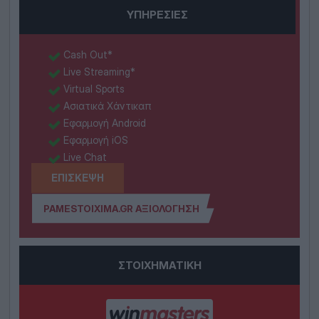
Cash Out*
Live Streaming*
Virtual Sports
Ασιατικά Χάντικαπ
Εφαρμογή Android
Εφαρμογή iOS
Live Chat
ΕΠΙΣΚΕΨΗ
PAMESTOIXIMA.GR ΑΞΙΟΛΌΓΗΣΗ