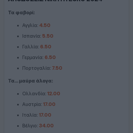
Τα φαβορί:
Αγγλία:
4.50
Ισπανία:
5.50
Γαλλία:
6.50
Γερμανία:
6.50
Πορτογαλία:
7.50
Τα… μαύρα άλογα:
Ολλανδία:
12.00
Αυστρία:
17.00
Ιταλία:
17.00
Βέλγιο:
34.00