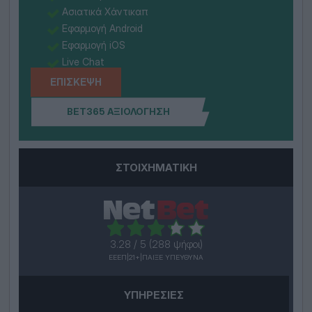
Ασιατικά Χάντικαπ
Εφαρμογή Android
Εφαρμογή iOS
Live Chat
ΕΠΙΣΚΕΨΗ
BET365 ΑΞΙΟΛΌΓΗΣΗ
3.28
/
5
(288 ψήφοι)
ΕΕΕΠ|21+|ΠΑΙΞΕ ΥΠΕΥΘΥΝΑ