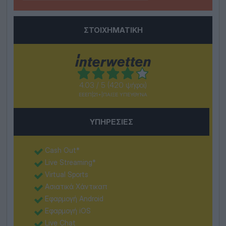
4.03
/
5
(420 ψήφοι)
ΕΕΕΠ|21+|ΠΑΙΞΕ ΥΠΕΥΘΥΝΑ
Cash Out*
Live Streaming*
Virtual Sports
Ασιατικά Χάντικαπ
Εφαρμογή Android
Εφαρμογή iOS
Live Chat