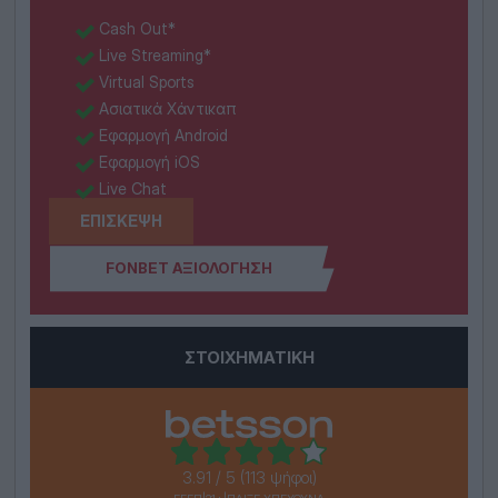
Cash Out*
Live Streaming*
Virtual Sports
Ασιατικά Χάντικαπ
Εφαρμογή Android
Εφαρμογή iOS
Live Chat
ΕΠΙΣΚΕΨΗ
FONBET ΑΞΙΟΛΌΓΗΣΗ
3.91
/
5
(113 ψήφοι)
ΕΕΕΠ|21+|ΠΑΙΞΕ ΥΠΕΥΘΥΝΑ