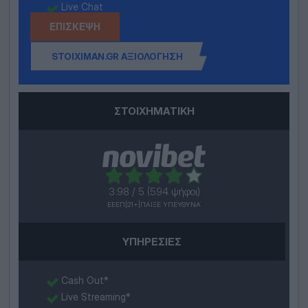
Live Chat
ΕΠΙΣΚΕΨΗ
STOIXIMAN.GR ΑΞΙΟΛΌΓΗΣΗ
3.98
/
5
(594 ψήφοι)
ΕΕΕΠ|21+|ΠΑΙΞΕ ΥΠΕΥΘΥΝΑ
Cash Out*
Live Streaming*