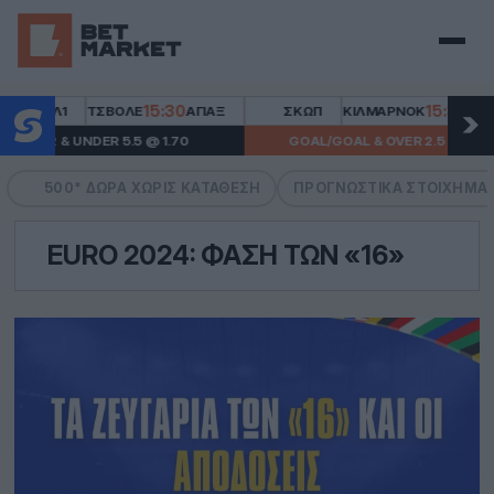
Μενού
15:30
15:30
ΛΛ1
ΤΣΒΌΛΕ
ΆΓΙΑΞ
ΣΚΩΠ
ΚΙΛΜΆΡΝΟΚ
ΣΈΛΤΙΚ
2 & UNDER 5.5 @ 1.70
GOAL/GOAL & OVER 2.5 @ 1.90
500* ΔΏΡΑ ΧΩΡΙΣ ΚΑΤΆΘΕΣΗ
ΠΡΟΓΝΩΣΤΙΚΆ ΣΤΟΙΧΉΜΑ
EURO 2024: ΦΆΣΗ ΤΩΝ «16»