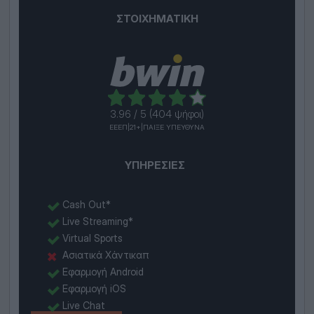
3.96
/
5
(404 ψήφοι)
ΕΕΕΠ|21+|ΠΑΙΞΕ ΥΠΕΥΘΥΝΑ
Cash Out*
Live Streaming*
Virtual Sports
Ασιατικά Χάντικαπ
Εφαρμογή Android
Εφαρμογή iOS
Live Chat