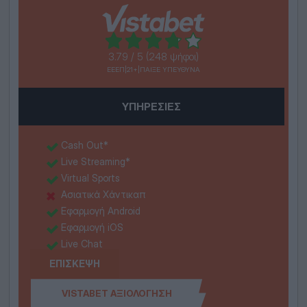
3.79
/
5
(248 ψήφοι)
ΕΕΕΠ|21+|ΠΑΙΞΕ ΥΠΕΥΘΥΝΑ
Cash Out*
Live Streaming*
Virtual Sports
Ασιατικά Χάντικαπ
Εφαρμογή Android
Εφαρμογή iOS
Live Chat
ΕΠΙΣΚΕΨΗ
VISTABET ΑΞΙΟΛΌΓΗΣΗ