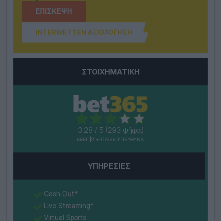
ΕΠΙΣΚΕΨΗ
INTERWETTEN ΑΞΙΟΛΌΓΗΣΗ
3.28
/
5
(293 ψήφοι)
ΕΕΕΠ|21+|ΠΑΙΞΕ ΥΠΕΥΘΥΝΑ
Cash Out*
Live Streaming*
Virtual Sports