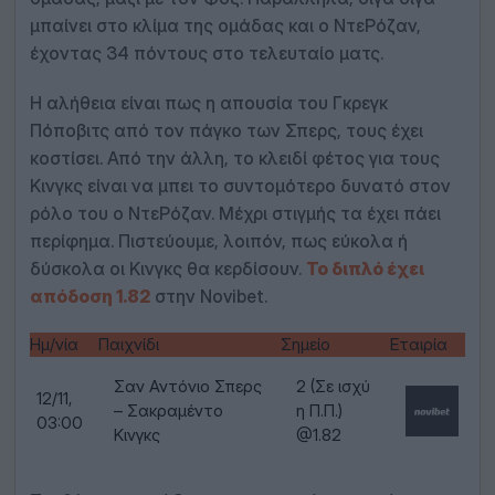
μπαίνει στο κλίμα της ομάδας και ο ΝτεΡόζαν,
έχοντας 34 πόντους στο τελευταίο ματς.
Η αλήθεια είναι πως η απουσία του Γκρεγκ
Πόποβιτς από τον πάγκο των Σπερς, τους έχει
κοστίσει. Από την άλλη, το κλειδί φέτος για τους
Κινγκς είναι να μπει το συντομότερο δυνατό στον
ρόλο του ο ΝτεΡόζαν. Μέχρι στιγμής τα έχει πάει
περίφημα. Πιστεύουμε, λοιπόν, πως εύκολα ή
δύσκολα οι Κινγκς θα κερδίσουν.
Το διπλό έχει
απόδοση 1.82
στην Novibet.
Ημ/νία
Παιχνίδι
Σημείο
Εταιρία
Σαν Αντόνιο Σπερς
2 (Σε ισχύ
12/11,
– Σακραμέντο
η Π.Π.)
03:00
Κινγκς
@1.82