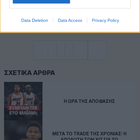
θεματολογία γύρω από το στοίχημα. Η ισχύς
εν τη ενώσει!
Data Deletion
Data Access
Privacy Policy
ΣΧΕΤΙΚΆ ΆΡΘΡΑ
Η ΏΡΑ ΤΗΣ ΑΠΌΦΑΣΗΣ
ΜΕΤΆ ΤΟ TRADE ΤΗΣ ΧΡΟΝΙΆΣ: Η
ΑΠΌΔΟΣΗ ΤΩΝ ΧΙΤ ΓΙΑ ΤΟ