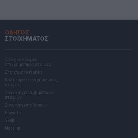
ΟΔΗΓΌΣ
ΣΤΟΙΧΉΜΑΤΟΣ
Όλες οι νόμιμες
στοιχηματικές εταιρίες
Στοιχηματικά sites
Καλύτερες στοιχηματικές
εταιρίες
Σύγκριση στοιχηματικών
εταιριών
Σύγκριση αποδόσεων
Paysafe
Skrill
Neteller