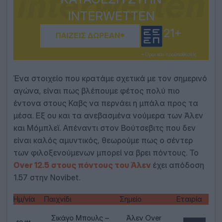
INTERWETTEN
21+
ΠΑΊΖΕΙΣ ΔΩΡΕΆΝ*
*Όροι και προϋποθέσεις
Ένα στοιχείο που κρατάμε σχετικά με τον σημερινό
αγώνα, είναι πως βλέπουμε φέτος πολύ πιο
έντονα στους Καβς να περνάει η μπάλα προς τα
μέσα. Εξ ου και τα ανεβασμένα νούμερα των Άλεν
και Μόμπλεϊ. Απέναντι στον Βούτσεβιτς που δεν
είναι καλός αμυντικός, θεωρούμε πως ο σέντερ
των φιλοξενούμενων μπορεί να βρει πόντους. Το
Over 12.5 στους πόντους του Άλεν
έχει απόδοση
1.57 στην Novibet.
Ημ/νία
Παιχνίδι
Σημείο
Εταιρία
Σικάγο Μπουλς –
Άλεν Over