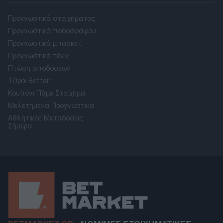
Προγνωστικά στοιχήματος
Προγνωστικά ποδοσφαίρου
Προγνωστικά μπάσκετ
Προγνωστικά τένις
Πτώση αποδόσεων
Τζίροι Betfair
Κουπόνι Πάμε Στοίχημα
Μελετημένα Προγνωστικά
Αθλητικές Μεταδόσεις
Σήμερα