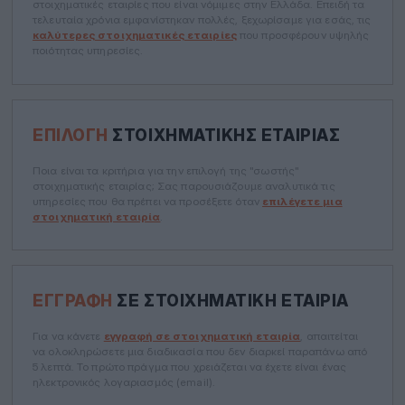
στοιχηματικές εταιρίες που είναι νόμιμες στην Ελλάδα. Επειδή τα
τελευταία χρόνια εμφανίστηκαν πολλές, ξεχωρίσαμε για εσάς, τις
καλύτερες στοιχηματικές εταιρίες
που προσφέρουν υψηλής
ποιότητας υπηρεσίες.
ΕΠΙΛΟΓΉ
ΣΤΟΙΧΗΜΑΤΙΚΉΣ ΕΤΑΙΡΊΑΣ
Ποια είναι τα κριτήρια για την επιλογή της "σωστής"
στοιχηματικής εταιρίας; Σας παρουσιάζουμε αναλυτικά τις
υπηρεσίες που θα πρέπει να προσέξετε όταν
επιλέγετε μια
στοιχηματική εταιρία
.
ΕΓΓΡΑΦΉ
ΣΕ ΣΤΟΙΧΗΜΑΤΙΚΉ ΕΤΑΙΡΊΑ
Για να κάνετε
εγγραφή σε στοιχηματική εταιρία
, απαιτείται
να ολοκληρώσετε μια διαδικασία που δεν διαρκεί παραπάνω από
5 λεπτά. Το πρώτο πράγμα που χρειάζεται να έχετε είναι ένας
ηλεκτρονικός λογαριασμός (email).