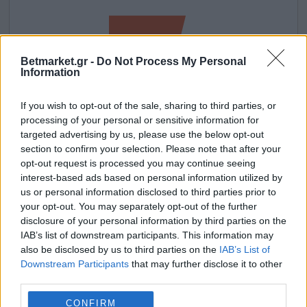
Betmarket.gr -
Do Not Process My Personal
Information
If you wish to opt-out of the sale, sharing to third parties, or
processing of your personal or sensitive information for
targeted advertising by us, please use the below opt-out
BETMARKET TEAM
section to confirm your selection. Please note that after your
opt-out request is processed you may continue seeing
interest-based ads based on personal information utilized by
us or personal information disclosed to third parties prior to
Η συντακτική ομάδα του Betmarket.gr σας
your opt-out. You may separately opt-out of the further
παρουσιάζει καθημερινά μελετημένα
disclosure of your personal information by third parties on the
IAB’s list of downstream participants. This information may
προγνωστικά στοιχήματος για τα
also be disclosed by us to third parties on the
IAB’s List of
σημαντικότερα παιχνίδια της ημέρας, ειδικά
Downstream Participants
that may further disclose it to other
στοιχήματα από όλα τα σπορ, τις hot
third parties.
ενισχυμένες αποδόσεις και ενδιαφέρουσα
CONFIRM