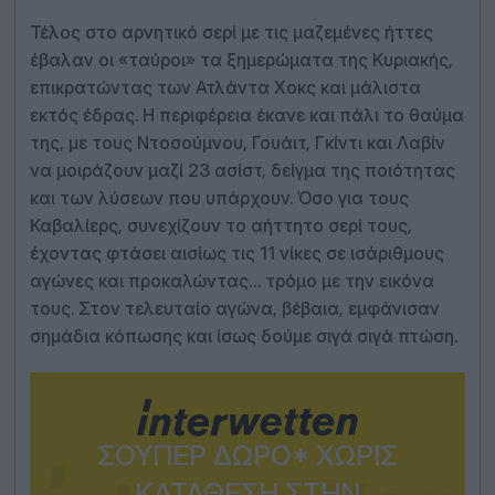
Τέλος στο αρνητικό σερί με τις μαζεμένες ήττες
έβαλαν οι «ταύροι» τα ξημερώματα της Κυριακής,
επικρατώντας των Ατλάντα Χοκς και μάλιστα
εκτός έδρας. Η περιφέρεια έκανε και πάλι το θαύμα
της, με τους Ντοσούμνου, Γουάιτ, Γκίντι και Λαβίν
να μοιράζουν μαζί 23 ασίστ, δείγμα της ποιότητας
και των λύσεων που υπάρχουν. Όσο για τους
Καβαλίερς, συνεχίζουν το αήττητο σερί τους,
έχοντας φτάσει αισίως τις 11 νίκες σε ισάριθμους
αγώνες και προκαλώντας… τρόμο με την εικόνα
τους. Στον τελευταίο αγώνα, βέβαια, εμφάνισαν
σημάδια κόπωσης και ίσως δούμε σιγά σιγά πτώση.
ΣΟΎΠΕΡ ΔΏΡΟ* ΧΩΡΊΣ
ΚΑΤΆΘΕΣΗ ΣΤΗΝ