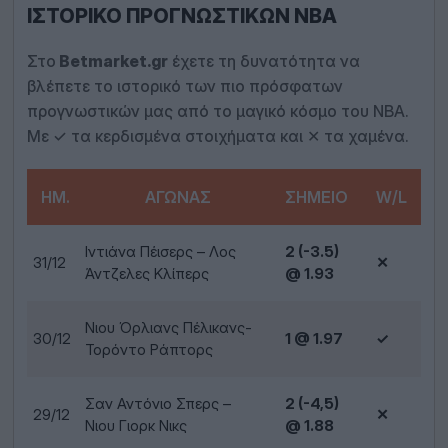
ΙΣΤΟΡΙΚΟ ΠΡΟΓΝΩΣΤΙΚΩΝ NBA
Στο
Betmarket.gr
έχετε τη δυνατότητα να
βλέπετε το ιστορικό των πιο πρόσφατων
προγνωστικών μας από το μαγικό κόσμο του NBA.
Με
✓ τα κερδισμένα στοιχήματα και
✕ τα χαμένα.
ΗΜ.
ΑΓΏΝΑΣ
ΣΗΜΕΊΟ
W/L
Ιντιάνα Πέισερς – Λος
2 (-3.5)
31/12
✕
Άντζελες Κλίπερς
@ 1.93
Νιου Όρλιανς Πέλικανς-
30/12
1 @ 1.97
✓
Τορόντο Ράπτορς
Σαν Αντόνιο Σπερς –
2 (-4,5)
29/12
✕
Νιου Γιορκ Νικς
@ 1.88