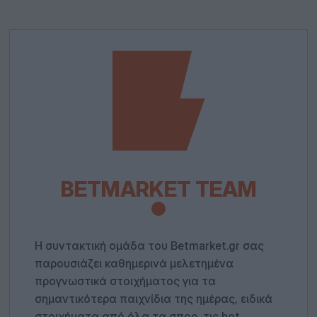
BETMARKET TEAM
Η συντακτική ομάδα του Betmarket.gr σας
παρουσιάζει καθημερινά μελετημένα
προγνωστικά στοιχήματος για τα
σημαντικότερα παιχνίδια της ημέρας, ειδικά
στοιχήματα από όλα τα σπορ, τις hot