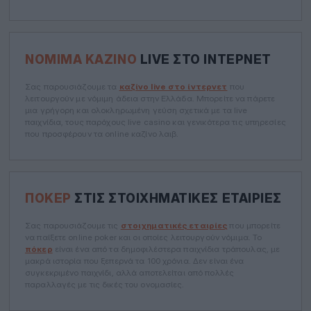
ΝΌΜΙΜΑ ΚΑΖΊΝΟ
LIVE ΣΤΟ ΊΝΤΕΡΝΕΤ
Σας παρουσιάζουμε τα
καζίνο live στο ίντερνετ
που
λειτουργούν με νόμιμη άδεια στην Ελλάδα. Μπορείτε να πάρετε
μια γρήγορη και ολοκληρωμένη γεύση σχετικά με τα live
παιχνίδια, τους παρόχους live casino και γενικότερα τις υπηρεσίες
που προσφέρουν τα online καζίνο λαιβ.
ΠΌΚΕΡ
ΣΤΙΣ ΣΤΟΙΧΗΜΑΤΙΚΈΣ ΕΤΑΙΡΊΕΣ
Σας παρουσιάζουμε τις
στοιχηματικές εταιρίες
που μπορείτε
να παίξετε online poker και οι οποίες λειτουργούν νόμιμα. Το
πόκερ
είναι ένα από τα δημοφιλέστερα παιχνίδια τράπουλας, με
μακρά ιστορία που ξεπερνά τα 100 χρόνια. Δεν είναι ένα
συγκεκριμένο παιχνίδι, αλλά αποτελείται από πολλές
παραλλαγές με τις δικές του ονομασίες.