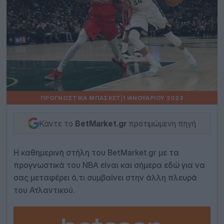
ΠΡΟΓΝΩΣΤΙΚΆ ΜΠΆΣΚΕΤ
|
1 ΙΑΝΟΥΑΡΊΟΥ 2023
Κάντε το
BetMarket.gr
προτιμώμενη πηγή
Η καθημερινή στήλη του BetMarket.gr με τα
προγνωστικά του NBA είναι και σήμερα εδώ για να
σας μεταφέρει ό,τι συμβαίνει στην άλλη πλευρά
του Ατλαντικού.