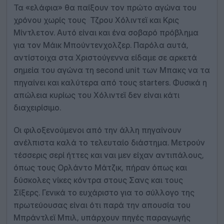
Τα «ελάφια» θα παίξουν τον πρώτο αγώνα του
χρόνου χωρίς τους Τζρου Χόλιντεϊ και Κρις
Μίντλετον. Αυτό είναι και ένα σοβαρό πρόβλημα
για τον Μάικ Μπούντενχολζερ. Παρόλα αυτά,
αντίστοιχα στα Χριστούγεννα είδαμε σε αρκετά
σημεία του αγώνα τη second unit των Μπακς να τα
πηγαίνει και καλύτερα από τους starters. Φυσικά η
απώλεια κυρίως του Χόλιντεϊ δεν είναι κάτι
διαχειρίσιμο.
Οι φιλοξενούμενοι από την άλλη πηγαίνουν
ανέλπιστα καλά το τελευταίο διάστημα. Μετρούν
τέσσερις σερί ήττες και ναι μεν είχαν αντιπάλους,
όπως τους Ορλάντο Μάτζικ, πήραν όπως και
δύσκολες νίκες κόντρα στους Σανς και τους
Σίξερς. Γενικά το ευχάριστο για το σύλλογο της
πρωτεύουσας είναι ότι παρά την απουσία του
Μπράντλεϊ Μπιλ, υπάρχουν πηγές παραγωγής