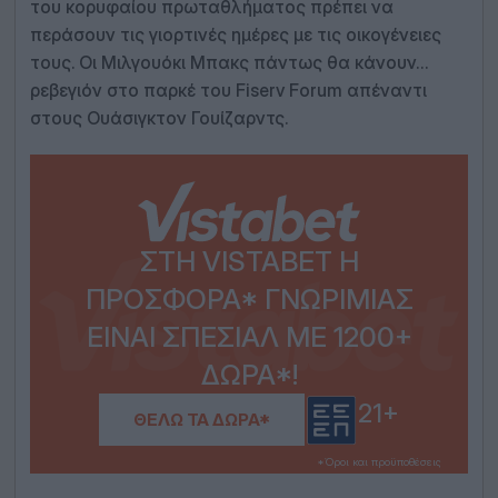
του κορυφαίου πρωταθλήματος πρέπει να
περάσουν τις γιορτινές ημέρες με τις οικογένειες
τους. Οι Μιλγουόκι Μπακς πάντως θα κάνουν…
ρεβεγιόν στο παρκέ του Fiserv Forum απέναντι
στους Ουάσιγκτον Γουίζαρντς.
ΣΤΗ VISTABET Η
ΠΡΟΣΦΟΡΆ* ΓΝΩΡΙΜΊΑΣ
ΕΊΝΑΙ ΣΠΈΣΙΑΛ ΜΕ 1200+
ΔΏΡΑ*!
21+
ΘΈΛΩ ΤΑ ΔΏΡΑ*
*Όροι και προϋποθέσεις