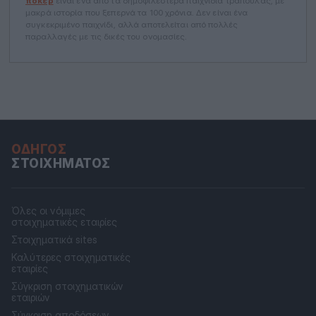
πόκερ
είναι ένα από τα δημοφιλέστερα παιχνίδια τράπουλας, με
μακρά ιστορία που ξεπερνά τα 100 χρόνια. Δεν είναι ένα
συγκεκριμένο παιχνίδι, αλλά αποτελείται από πολλές
παραλλαγές με τις δικές του ονομασίες.
ΟΔΗΓΌΣ
ΣΤΟΙΧΉΜΑΤΟΣ
Όλες οι νόμιμες
στοιχηματικές εταιρίες
Στοιχηματικά sites
Καλύτερες στοιχηματικές
εταιρίες
Σύγκριση στοιχηματικών
εταιριών
Σύγκριση αποδόσεων