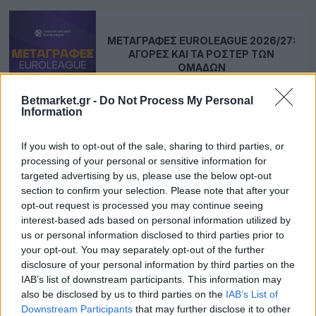
ΜΕΤΑΓΡΑΦΈΣ EUROLEAGUE 2026/27:
ΑΓΟΡΈΣ ΚΑΙ ΤΑ ΡΌΣΤΕΡ ΤΩΝ
ΟΜΆΔΩΝ
Betmarket.gr -
Do Not Process My Personal
Information
Η ΏΡΑ ΤΗΣ ΑΠΌΦΑΣΗΣ
If you wish to opt-out of the sale, sharing to third parties, or
processing of your personal or sensitive information for
targeted advertising by us, please use the below opt-out
section to confirm your selection. Please note that after your
opt-out request is processed you may continue seeing
Η ΟΜΟΙΟΓΈΝΕΙΑ ΤΟΥ ΙΣΡΑΉΛ ΚΑΙ Ο
interest-based ads based on personal information utilized by
ΠΑΊΚΤΗΣ ΜΕ ΤΗ ΜΕΓΑΛΎΤΕΡΗ
us or personal information disclosed to third parties prior to
ΕΜΠΕΙΡΊΑ
your opt-out. You may separately opt-out of the further
disclosure of your personal information by third parties on the
IAB’s list of downstream participants. This information may
also be disclosed by us to third parties on the
IAB’s List of
Downstream Participants
that may further disclose it to other
ΆΛΛΟ ΒΈΛΓΙΟ ΚΙ ΆΛΛΟ ΙΣΠΑΝΊΑ