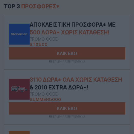
TOP 3
ΠΡΟΣΦΟΡΈΣ*
ΑΠΟΚΛΕΙΣΤΙΚΉ ΠΡΟΣΦΟΡΆ* ΜΕ
500 ΔΏΡΑ* ΧΩΡΊΣ ΚΑΤΆΘΕΣΗ!
PROMO CODE:
STX500
ΚΛΙΚ ΕΔΩ
ΕΕΕΠ|21+|ΠΑΙΞΕ ΥΠΕΥΘΥΝΑ
3110 ΔΏΡΑ* ΟΛΑ ΧΩΡΊΣ ΚΑΤΆΘΕΣΗ
& 2010 EXTRA ΔΏΡΑ*!
PROMO CODE:
SUMMER5000
ΚΛΙΚ ΕΔΩ
ΕΕΕΠ|21+|ΠΑΙΞΕ ΥΠΕΥΘΥΝΑ