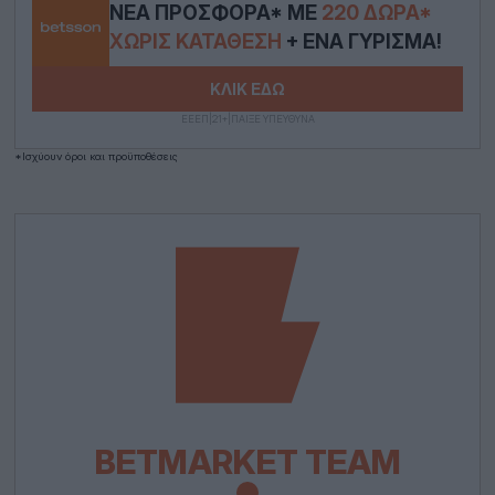
ΝΈΑ ΠΡΟΣΦΟΡΆ* ΜΕ
220 ΔΏΡΑ*
ΧΩΡΊΣ ΚΑΤΆΘΕΣΗ
+ ΈΝΑ ΓΎΡΙΣΜΑ!
ΚΛΙΚ ΕΔΩ
ΕΕΕΠ|21+|ΠΑΙΞΕ ΥΠΕΥΘΥΝΑ
*Ισχύουν όροι και προϋποθέσεις
BETMARKET TEAM