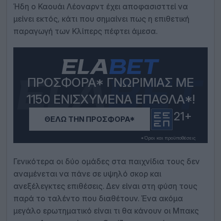
Ήδη ο Καουάι Λέοναρντ έχει αποφασισττεί να
μείνει εκτός, κάτι που σημαίνει πως η επιθετική
παραγωγή των Κλίπερς πέφτει άμεσα.
ΠΡΟΣΦΟΡΆ* ΓΝΩΡΙΜΊΑΣ ΜΕ
1150 ΕΝΙΣΧΥΜΈΝΑ ΈΠΑΘΛΑ*!
21+
ΘΈΛΩ ΤΗΝ ΠΡΟΣΦΟΡΆ*
*Όροι και προϋποθέσεις
Γενικότερα οι δύο ομάδες στα παιχνίδια τους δεν
αναμένεται να πάνε σε υψηλό σκορ και
ανεξέλεγκτες επιθέσεις. Δεν είναι στη φύση τους
παρά το ταλέντο που διαθέτουν. Ένα ακόμα
μεγάλο ερωτηματικό είναι τι θα κάνουν οι Μπακς