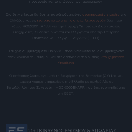
προσφορές και τα μπόνους που προσφέρουν.
Στο BetMarket.gr θα βρείτε τις αδειοδοτημένες
στοιχηματικές εταιρίες
της
Ελλάδας και τις
εταιρίες κάτω από τις οποίες λειτουργούν
βάση του
νόμου 4002/2011 (Α 180) για την Παροχή Υπηρεσιών Διαδικτυακού
Στοιχήματος. Οι άδειες δίνονται και ελέγχονται απο την Επιτροπή
Εποπτείας και Ελέγχου Παιγνίων (ΕΕΕΠ).
Η συχνή συμμετοχή στα Παίγνια μπορεί να εκθέτει τους συμμετέχοντες
στον κίνδυνο του εθισμού και στην απώλεια περιουσίας.
Στοιχηματίστε
Υπεύθυνα
Ο ιστότοπος λειτουργεί υπό τη διαχείριση της Betmarket (CY) Ltd και
παρέχει νόμιμα υπηρεσίες στην Ελλάδα με αριθμό Άδειας
Καταλληλότητας Συνεργάτη HGC-000018-AFF, που έχει χορηγηθεί από
την ΕΕΕΠ.
21+ | ΚΙΝΔΥΝΟΣ ΕΘΙΣΜΟΥ & ΑΠΩΛΕΙΑΣ