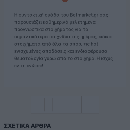
Η συντακτική ομάδα του Betmarket.gr σας
παρουσιάζει καθημερινά μελετημένα
προγνωστικά στοιχήματος για τα
σημαντικότερα παιχνίδια της ημέρας, ειδικά
στοιχήματα από όλα τα σπορ, τις hot
ενισχυμένες αποδόσεις και ενδιαφέρουσα
θεματολογία γύρω από το στοίχημα. Η ισχύς
εν τη ενώσει!
ΣΧΕΤΙΚΆ ΆΡΘΡΑ