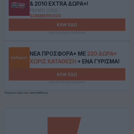
& 2010 EXTRA ΔΏΡΑ*!
PROMO CODE:
SUMMER5000
ΚΛΙΚ ΕΔΩ
ΕΕΕΠ|21+|ΠΑΙΞΕ ΥΠΕΥΘΥΝΑ
ΝΈΑ ΠΡΟΣΦΟΡΆ* ΜΕ
220 ΔΏΡΑ*
ΧΩΡΊΣ ΚΑΤΆΘΕΣΗ
+ ΈΝΑ ΓΎΡΙΣΜΑ!
ΚΛΙΚ ΕΔΩ
ΕΕΕΠ|21+|ΠΑΙΞΕ ΥΠΕΥΘΥΝΑ
*Ισχύουν όροι και προϋποθέσεις