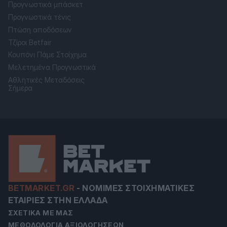
Προγνωστικά μπάσκετ
Προγνωστικά τένις
Πτώση αποδόσεων
Τζίροι Betfair
Κουπόνι Πάμε Στοίχημα
Μελετημένα Προγνωστικά
Αθλητικές Μεταδόσεις
Σήμερα
BETMARKET.GR
-
ΝΌΜΙΜΕΣ ΣΤΟΙΧΗΜΑΤΙΚΈΣ
ΕΤΑΙΡΊΕΣ ΣΤΗΝ ΕΛΛΆΔΑ
ΣΧΕΤΙΚΆ ΜΕ ΜΑΣ
ΜΕΘΟΔΟΛΟΓΊΑ ΑΞΙΟΛΟΓΉΣΕΩΝ