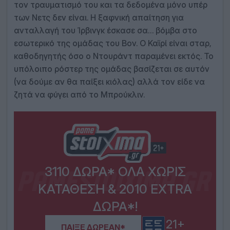
τον τραυματισμό του και τα δεδομένα μόνο υπέρ
των Νετς δεν είναι. Η ξαφνική απαίτηση για
ανταλλαγή του Ίρβινγκ έσκασε σα… βόμβα στο
εσωτερικό της ομάδας του Βον. Ο Καϊρί είναι σταρ,
καθοδηγητής όσο ο Ντουράντ παραμένει εκτός. Το
υπόλοιπο ρόστερ της ομάδας βασίζεται σε αυτόν
(να δούμε αν θα παίξει κιόλας) αλλά τον είδε να
ζητά να φύγει από το Μπρούκλιν.
3110 ΔΏΡΑ* ΟΛΑ ΧΩΡΊΣ
ΚΑΤΆΘΕΣΗ & 2010 EXTRA
ΔΏΡΑ*!
21+
ΠΑΊΞΕ ΔΩΡΕΆΝ*