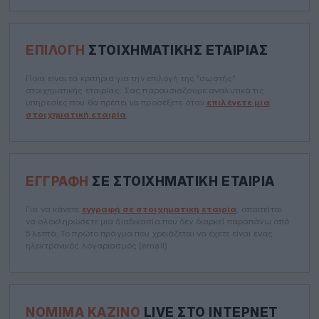
ΕΠΙΛΟΓΉ
ΣΤΟΙΧΗΜΑΤΙΚΉΣ ΕΤΑΙΡΊΑΣ
Ποια είναι τα κριτήρια για την επιλογή της "σωστής"
στοιχηματικής εταιρίας; Σας παρουσιάζουμε αναλυτικά τις
υπηρεσίες που θα πρέπει να προσέξετε όταν
επιλέγετε μια
στοιχηματική εταιρία
.
ΕΓΓΡΑΦΉ
ΣΕ ΣΤΟΙΧΗΜΑΤΙΚΉ ΕΤΑΙΡΊΑ
Για να κάνετε
εγγραφή σε στοιχηματική εταιρία
, απαιτείται
να ολοκληρώσετε μια διαδικασία που δεν διαρκεί παραπάνω από
5 λεπτά. Το πρώτο πράγμα που χρειάζεται να έχετε είναι ένας
ηλεκτρονικός λογαριασμός (email).
ΝΌΜΙΜΑ ΚΑΖΊΝΟ
LIVE ΣΤΟ ΊΝΤΕΡΝΕΤ