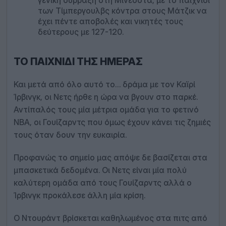
γενική σύρραξη στη Μινεσότα, με το παιχνίδι
των Τίμπεργουλβς κόντρα στους Μάτζικ να
έχει πέντε αποβολές και νικητές τους
δεύτερους με 127-120.
ΤΟ ΠΑΙΧΝΊΔΙ ΤΗΣ ΗΜΈΡΑΣ
Και μετά από όλο αυτό το… δράμα με τον Καϊρί
Ίρβινγκ, οι Νετς ήρθε η ώρα να βγουν στο παρκέ.
Αντίπαλός τους μία μέτρια ομάδα για το φετινό
ΝΒΑ, οι Γουίζαρντς που όμως έχουν κάνει τις ζημιές
τους όταν δουν την ευκαιρία.
Προφανώς το σημείο μας απόψε δε βασίζεται στα
μπασκετικά δεδομένα. Οι Νετς είναι μία πολύ
καλύτερη ομάδα από τους Γουίζαρντς αλλά ο
Ίρβινγκ προκάλεσε άλλη μία κρίση.
Ο Ντουράντ βρίσκεται καθηλωμένος στα πιτς από