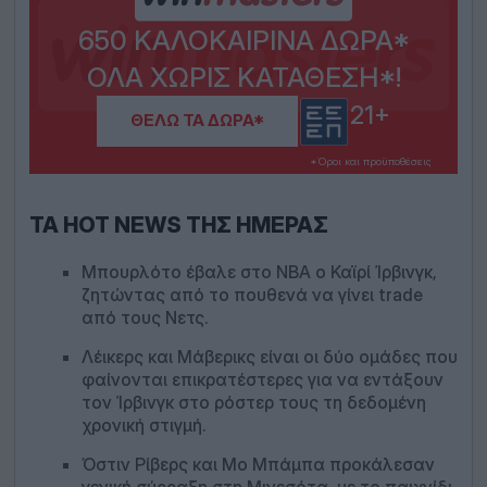
650 ΚΑΛΟΚΑΙΡΙΝΆ ΔΏΡΑ*
ΌΛΑ ΧΩΡΊΣ ΚΑΤΆΘΕΣΗ*!
21+
ΘΈΛΩ ΤΑ ΔΏΡΑ*
*Όροι και προϋποθέσεις
ΤΑ HOT NEWS ΤΗΣ ΗΜΈΡΑΣ
Μπουρλότο έβαλε στο ΝΒΑ ο Καϊρί Ίρβινγκ,
ζητώντας από το πουθενά να γίνει trade
από τους Νετς.
Λέικερς και Μάβερικς είναι οι δύο ομάδες που
φαίνονται επικρατέστερες για να εντάξουν
τον Ίρβινγκ στο ρόστερ τους τη δεδομένη
χρονική στιγμή.
Όστιν Ρίβερς και Μο Μπάμπα προκάλεσαν