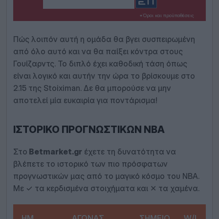
*Όροι και προϋποθέσεις
Πώς λοιπόν αυτή η ομάδα θα βγει συσπειρωμένη
από όλο αυτό και να θα παίξει κόντρα στους
Γουίζαρντς. Το διπλό έχει καθοδική τάση όπως
είναι λογικό και αυτήν την ώρα το βρίσκουμε στο
2.15 της Stoiximan. Δε θα μπορούσε να μην
αποτελεί μία ευκαιρία για ποντάρισμα!
ΙΣΤΟΡΙΚΟ ΠΡΟΓΝΩΣΤΙΚΩΝ NBA
Στο
Betmarket.gr
έχετε τη δυνατότητα να
βλέπετε το ιστορικό των πιο πρόσφατων
προγνωστικών μας από το μαγικό κόσμο του NBA.
Με
✓ τα κερδισμένα στοιχήματα και
✕ τα χαμένα.
ΗΜ.
ΑΓΩΝΑΣ
ΣΗΜΕΙΟ
W/L