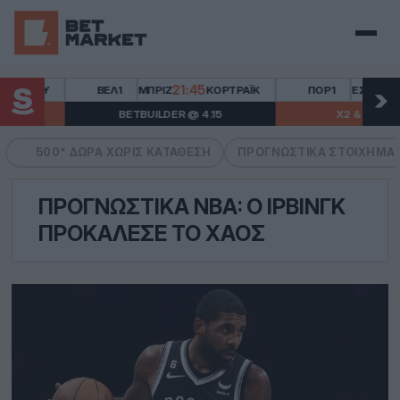
Μενού
21:45
22:
ΊΝΟΥ
ΒΕΛ1
ΜΠΡΙΖ
ΚΌΡΤΡΑΪΚ
ΠΟΡ1
ΕΣΤΟΡΊΛ
BETBUILDER @ 4.15
Χ2 & UNDER 3.5 
500* ΔΏΡΑ ΧΩΡΙΣ ΚΑΤΆΘΕΣΗ
ΠΡΟΓΝΩΣΤΙΚΆ ΣΤΟΙΧΉΜΑ
ΠΡΟΓΝΩΣΤΙΚΆ ΝΒΑ: Ο ΊΡΒΙΝΓΚ
ΠΡΟΚΆΛΕΣΕ ΤΟ ΧΆΟΣ