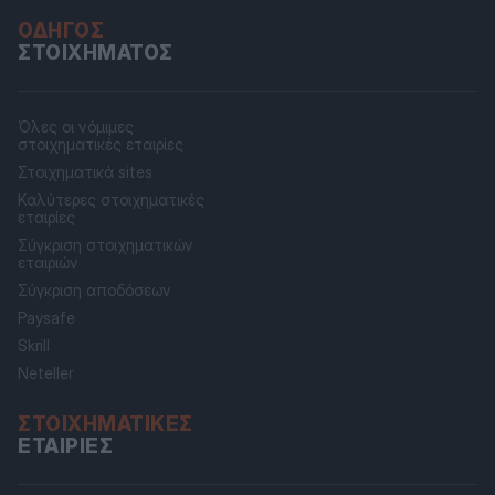
ΟΔΗΓΌΣ
ΣΤΟΙΧΉΜΑΤΟΣ
Όλες οι νόμιμες
στοιχηματικές εταιρίες
Στοιχηματικά sites
Καλύτερες στοιχηματικές
εταιρίες
Σύγκριση στοιχηματικών
εταιριών
Σύγκριση αποδόσεων
Paysafe
Skrill
Neteller
ΣΤΟΙΧΗΜΑΤΙΚΈΣ
ΕΤΑΙΡΊΕΣ