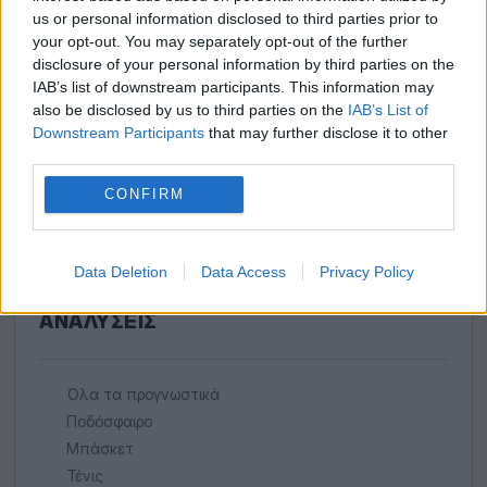
us or personal information disclosed to third parties prior to
Η ΟΜΟΙΟΓΈΝΕΙΑ ΤΟΥ ΙΣΡΑΉΛ ΚΑΙ Ο
your opt-out. You may separately opt-out of the further
ΠΑΊΚΤΗΣ ΜΕ ΤΗ ΜΕΓΑΛΎΤΕΡΗ
disclosure of your personal information by third parties on the
ΕΜΠΕΙΡΊΑ
IAB’s list of downstream participants. This information may
also be disclosed by us to third parties on the
IAB’s List of
Downstream Participants
that may further disclose it to other
third parties.
ΆΛΛΟ ΒΈΛΓΙΟ ΚΙ ΆΛΛΟ ΙΣΠΑΝΊΑ
CONFIRM
Data Deletion
Data Access
Privacy Policy
ΑΝΑΛΎΣΕΙΣ
Όλα τα προγνωστικά
Ποδόσφαιρο
Μπάσκετ
Τένις