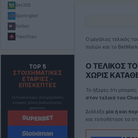
Bet365
Sportingbet
Netbet
PokerStars
Ο μεγάλος τελικός το
πυλών και το BetMark
Ο ΤΕΛΙΚΌΣ ΤΟ
TOP 5
ΣΤΟΙΧΗΜΑΤΙΚΕΣ
ΧΩΡΊΣ ΚΑΤΆΘ
ΕΤΑΙΡΙΕΣ -
ΕΠΙΣΚΈΠΤΕΣ
Το ήξερες ότι μπορείς
στον τελικό του Cha
Οι 5 καλύτερες στοιχηματικές
εταιρίες βάσει βαθμολογίας
χρηστών.
Διάλεξε
μία ή και πε
και τοποθέτησε τα σ