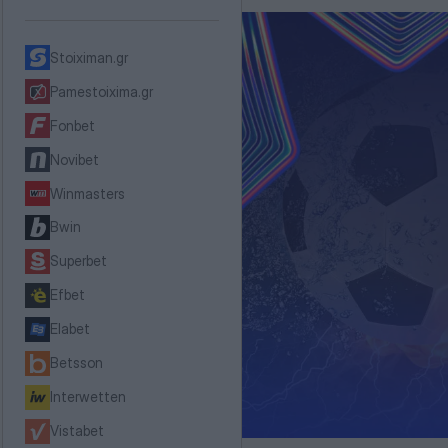
Stoiximan.gr
Pamestoixima.gr
Fonbet
Novibet
Winmasters
Bwin
Superbet
Efbet
Elabet
Betsson
Interwetten
Vistabet