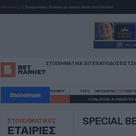
betmarket.gr
| Στοιχηματικές Εταιρίες με νόμιμη άδεια στην Ελλάδα
ΣΤΟΙΧΗΜΑΤΙΚΆ SITES
ΑΠΟΔΌΣΕΙΣ
ΤΖΊ
21:30
21:30
ΟΥΜ
ΧΈΡΤΑ ΒΕΡΟΛΊΝΟΥ
ΓΕΡ2
ΜΠΌΧΟΥΜ
ΧΈΡΤΑ ΒΕΡΟ
 & UNDER 5.5 @ 1.75
GOAL/GOAL & UNDER 5.5 @ 1.75
SPECIAL B
ΣΤΟΙΧΗΜΑΤΙΚΈΣ
ΕΤΑΙΡΊΕΣ