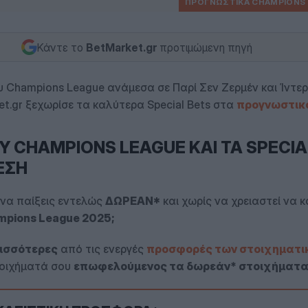
ΠΡΟΓΝΩΣΤΙΚΆ CHAMPIONS
Κάντε το
BetMarket.gr
προτιμώμενη πηγή
υ Champions League ανάμεσα σε Παρί Σεν Ζερμέν και Ίντερ
et.gr ξεχωρίσε τα καλύτερα Special Bets στα
προγνωστικ
Υ CHAMPIONS LEAGUE ΚΑΙ ΤΑ SPECIA
ΕΣΗ
 να παίξεις εντελώς
ΔΩΡΕΑΝ*
και χωρίς να χρειαστεί να 
mpions League 2025;
ρισσότερες
από τις ενεργές
προσφορές των στοιχηματι
τοιχήματά σου
επωφελούμενος τα δωρεάν* στοιχήματα